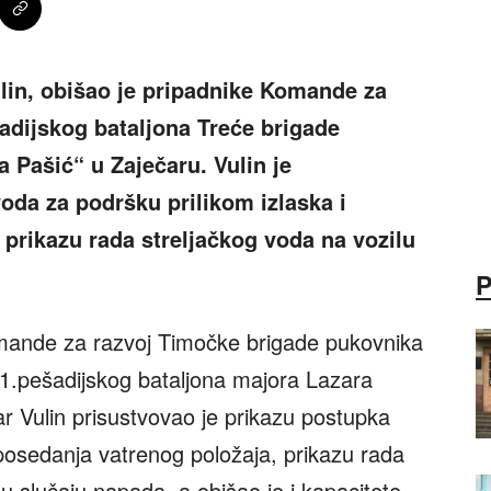
lin, obišao je pripadnike Komande za
adijskog bataljona Treće brigade
 Pašić“ u Zaječaru. Vulin je
oda za podršku prilikom izlaska i
 prikazu rada streljačkog voda na vozilu
ande za razvoj Timočke brigade pukovnika
1.pešadijskog bataljona majora Lazara
r Vulin prisustvovao je prikazu postupka
 posedanja vatrenog položaja, prikazu rada
u slučaju napada, a obišao je i kapacitete