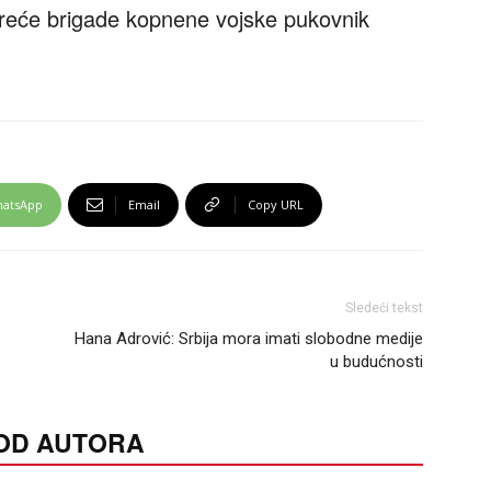
reće brigade kopnene vojske pukovnik
atsApp
Email
Copy URL
Sledeći tekst
Hana Adrović: Srbija mora imati slobodne medije
u budućnosti
 OD AUTORA