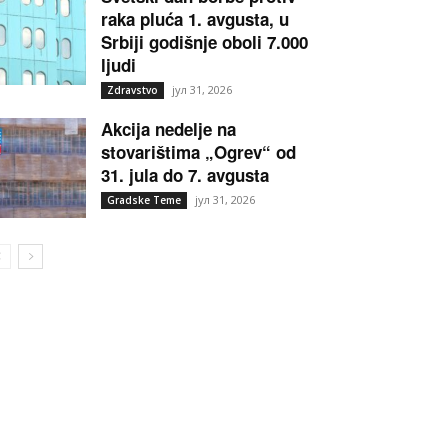
raka pluća 1. avgusta, u
Srbiji godišnje oboli 7.000
ljudi
јул 31, 2026
Zdravstvo
Akcija nedelje na
stovarištima „Ogrev“ od
31. jula do 7. avgusta
јул 31, 2026
Gradske Teme