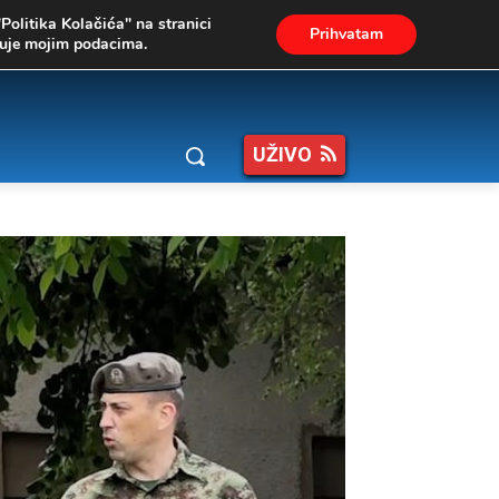
"Politika Kolačića" na stranici
Prihvatam
ukuje mojim podacima.
UŽIVO