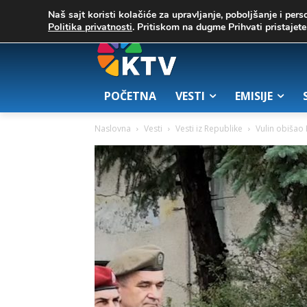
C
02. август 2026.
25.7
Zrenjanin
Naš sajt koristi kolačiće za upravljanje, poboljšanje i pers
Politika privatnosti
. Pritiskom na dugme Prihvati pristaje
POČETNA
VESTI
EMISIJE
Naslovna
Vesti
Vesti iz Republike
Vulin obišao