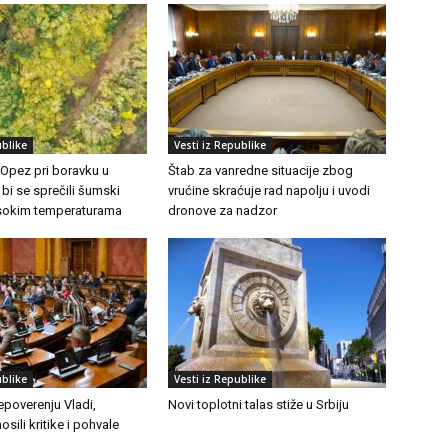
ublike
Vesti iz Republike
 Opez pri boravku u
Štab za vanredne situacije zbog
 bi se sprečili šumski
vrućine skraćuje rad napolju i uvodi
visokim temperaturama
dronove za nadzor
ublike
Vesti iz Republike
epoverenju Vladi,
Novi toplotni talas stiže u Srbiju
osili kritike i pohvale