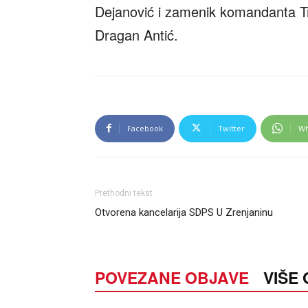
Dejanović i zamenik komandanta T
Dragan Antić.
Facebook
Twitter
Wh
Prethodni tekst
Otvorena kancelarija SDPS U Zrenjaninu
POVEZANE OBJAVE
VIŠE