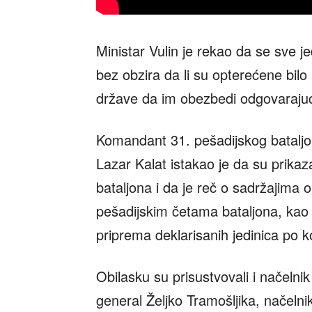
Ministar Vulin je rekao da se sve j
bez obzira da li su opterećene bil
države da im obezbedi odgovarajuć
Komandant 31. pešadijskog batalj
Lazar Kalat istakao je da su prikaz
bataljona i da je reč o sadržajima
pešadijskim četama bataljona, kao i
priprema deklarisanih jedinica po 
Obilasku su prisustvovali i načel
general Željko Tramošljika, načel