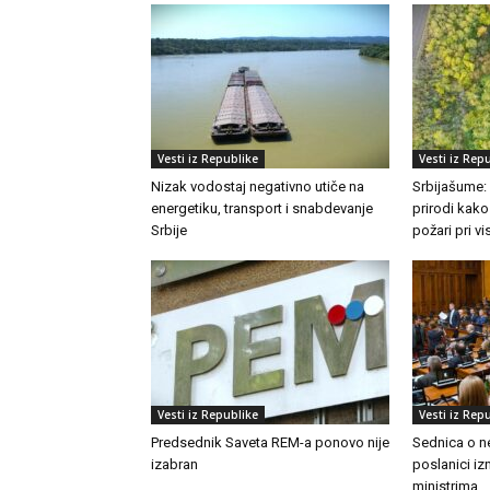
Vesti iz Republike
Vesti iz Rep
Nizak vodostaj negativno utiče na
Srbijašume:
energetiku, transport i snabdevanje
prirodi kako
Srbije
požari pri 
Vesti iz Republike
Vesti iz Rep
Predsednik Saveta REM-a ponovo nije
Sednica o n
izabran
poslanici izn
ministrima