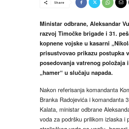
Share
Ministar odbrane, Aleksandar Vu
razvoj Timočke brigade i 31. peš
kopnene vojske u kasarni „Nikola
prisustvovao prikazu postupka v
posedovanja vatrenog položaja i
„hamer“ u slučaju napada.
Nakon referisanja komandanta Kom
Branka Radojevića i komandanta 3
Kalata, ministar odbrane Aleksanda
voda za podršku prilikom izlaska i
streljačkog voda na vozilu „hamer“ 