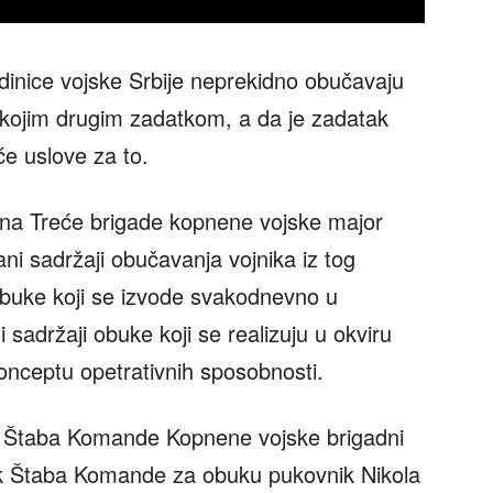
edinice vojske Srbije neprekidno obučavaju
o kojim drugim zadatkom, a da je zadatak
e uslove za to.
ona Treće brigade kopnene vojske major
ani sadržaji obučavanja vojnika iz tog
 obuke koji se izvode svakodnevno u
 sadržaji obuke koji se realizuju u okviru
konceptu opetrativnih sposobnosti.
nik Štaba Komande Kopnene vojske brigadni
nik Štaba Komande za obuku pukovnik Nikola