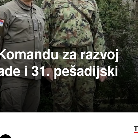
 Komandu za razvoj
de i 31. pešadijski
T