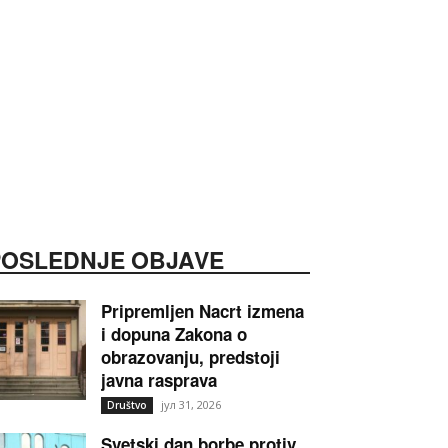
POSLEDNJE OBJAVE
Pripremljen Nacrt izmena
i dopuna Zakona o
obrazovanju, predstoji
javna rasprava
јул 31, 2026
Društvo
Svetski dan borbe protiv