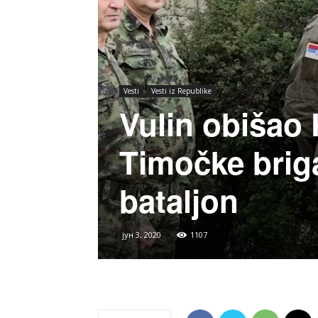
Vesti
Vesti iz Republike
Vulin obišao
Timočke briga
bataljon
јун 3, 2020
1107