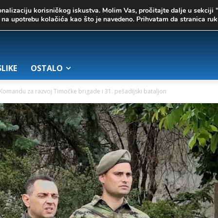
onalizaciju korisničkog iskustva. Molim Vas, pročitajte dalje u sekciji 
te na upotrebu kolačića kao što je navedeno. Prihvatam da stranica r
SLIKE
OSTALO
 Komandu za razvoj Timočke brigade i 31. pešadijski bataljon