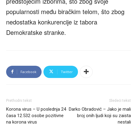
predstojećim izborima, što zbog svoje
popularnosti među biračkim telom, što zbog
nedostatka konkurencije iz tabora
Demokratske stranke.
Facebook
Twitter
Prethodni tekst
Sledeći tekst
Korona virus – U poslednja 24
Darko Obradović – Jako je mali
časa 12.532 osobe pozitivne
broj onih ljudi koji su zaista
na korona virus
nestali