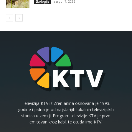
август 7, 2026
Ekologija
Televizija KTV iz Zrenjanina osnovana je 1993.
godine i jedna je od najstarijih lokalnih televizijskih
stanica u zemlji. Program televizije KTV je prvo
emitovan kroz kabl, te otuda ime KTV.