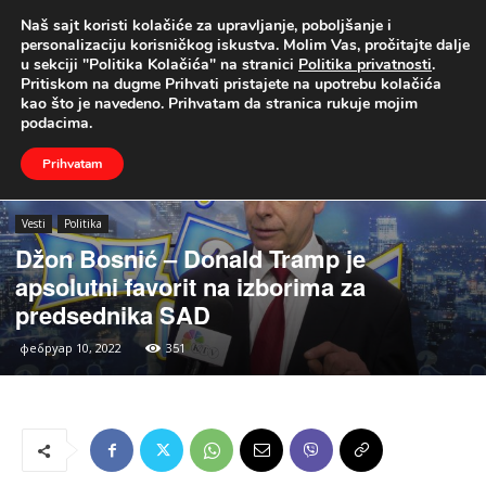
Naš sajt koristi kolačiće za upravljanje, poboljšanje i
UŽIVO
personalizaciju korisničkog iskustva. Molim Vas, pročitajte dalje
u sekciji "Politika Kolačića" na stranici
Politika privatnosti
.
Naslovna
Vesti
Politika
Pritiskom na dugme Prihvati pristajete na upotrebu kolačića
kao što je navedeno. Prihvatam da stranica rukuje mojim
podacima.
Prihvatam
Vesti
Politika
Džon Bosnić – Donald Tramp je
apsolutni favorit na izborima za
predsednika SAD
фебруар 10, 2022
351