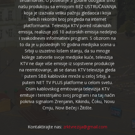
sedamdeset. U poslednje 3 godine obogatili smo
našu produkciju sa emisijom BEZ USTRUČAVANJA
koja je izazvala veliku pažnju gledaoca i koja
beleži rekordni broj pregleda na internet
platformama. Televizija KTV pored istaknutih
emisija, realizuje još 10 autorskih emisija nedeljno
i svakodnevni informativni program. S obzirom na
to da je u poslednjih 10 godina medijska scena u
Srbiji u izuzetno lošem stanju, da su mnoge
kolege zatvorile svoje medijske kuće, televizija
KTV ne daje više emisije iz sopstvene produkcije
na reemitovanje, ali se danas KTV televizija gleda
putem SBB kablovske mreže u celoj Srbiji, a
putem NET TV PLUS platforme u celom svetu.
Osim kablovskog emitovanja televizija KTV
emituje i terestrijalno svoj program i na taj način
pokriva signalom Zrenjanin, Kikindu, Čoku, Novu
Crnju, Novi Bečej i Žitište.
Kontaktirajte nas:
zrktvrezija@gmail.com