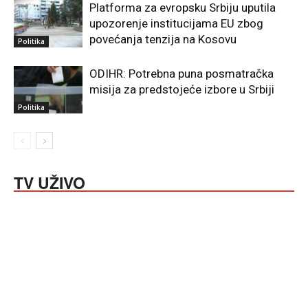
Platforma za evropsku Srbiju uputila
upozorenje institucijama EU zbog
povećanja tenzija na Kosovu
Politika
ODIHR: Potrebna puna posmatračka
misija za predstojeće izbore u Srbiji
Politika
TV UŽIVO