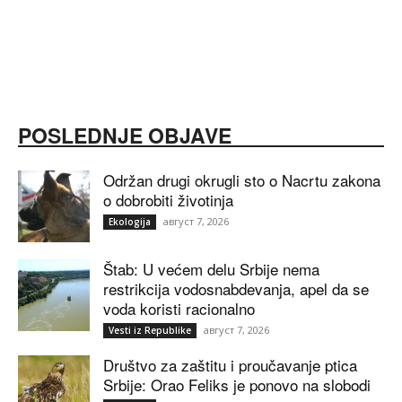
POSLEDNJE OBJAVE
Održan drugi okrugli sto o Nacrtu zakona
o dobrobiti životinja
август 7, 2026
Ekologija
Štab: U većem delu Srbije nema
restrikcija vodosnabdevanja, apel da se
voda koristi racionalno
август 7, 2026
Vesti iz Republike
Društvo za zaštitu i proučavanje ptica
Srbije: Orao Feliks je ponovo na slobodi