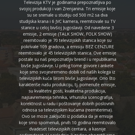
Televizija KTV je godinama prepoznatljiva po
svojoj produkciji i van Zrenjanina. Tri emisije koje
su se snimale u studiju od 500 m2 sa dva
studijska krana i 6 JVC kamera, reemitovale su TV
stanice u celoj bivšoj Jugoslaviji. Od navedene 3
emisije, 2 emisije (TALK SHOW, FOLK SHOW)
reemitovalo je 70 televizijskih stanica koje su
pokrivale 109 gradova, a emisiju BEZ CENZURE
reemitovalo je 45 televizijskih stanica. Ove emisije
postale su naš prepoznatljiv brend i u republikama
bivše Jugoslavije. U prilog tome govore i ankete
koje smo svojevremeno dobili od naših kolega iz
televizijskih kuća širom bivše Jugoslavije. Ono što
karakteriše našu produkciju, tj. pomenute emisije,
su kvalitetni gosti, kvalitetna produkcija,
najsavremenija tehnika, vrhunska scenografija,
korektnost u radu i poštovanje dobrih poslovnih
odnosa sa televizijskim kućama (reemiterima).
Ovo se moze zaključiti iz podatka da je emisije
koje smo spomenuli, prvih 10 godina reemitovalo
dvadeset televizijskih centara, a kasnije