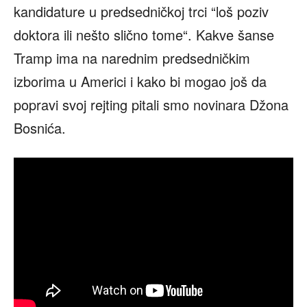
kandidature u predsedničkoj trci “loš poziv
doktora ili nešto slično tome“. Kakve šanse
Tramp ima na narednim predsedničkim
izborima u Americi i kako bi mogao još da
popravi svoj rejting pitali smo novinara Džona
Bosnića.