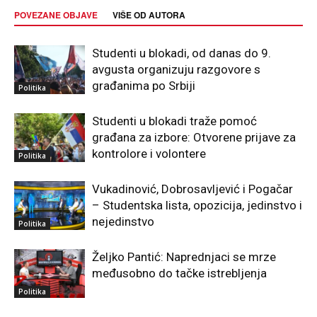
POVEZANE OBJAVE
VIŠE OD AUTORA
Studenti u blokadi, od danas do 9.
avgusta organizuju razgovore s
građanima po Srbiji
Politika
Studenti u blokadi traže pomoć
građana za izbore: Otvorene prijave za
kontrolore i volontere
Politika
Vukadinović, Dobrosavljević i Pogačar
– Studentska lista, opozicija, jedinstvo i
nejedinstvo
Politika
Željko Pantić: Naprednjaci se mrze
međusobno do tačke istrebljenja
Politika