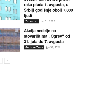
raka pluća 1. avgusta, u
Srbiji godišnje oboli 7.000
ljudi
јул 31, 2026
Zdravstvo
Akcija nedelje na
stovarištima „Ogrev“ od
31. jula do 7. avgusta
јул 31, 2026
Gradske Teme