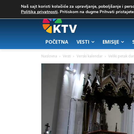
C
03. август 2026.
23.7
Zrenjanin
Naš sajt koristi kolačiće za upravljanje, poboljšanje i pers
Politika privatnosti
. Pritiskom na dugme Prihvati pristaje
POČETNA
VESTI
EMISIJE
Naslovna
Vesti
Verski kalendar
Veliki petak da