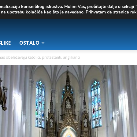
onalizaciju korisničkog iskustva. Molim Vas, pročitajte dalje u sekciji 
te na upotrebu kolačića kao što je navedeno. Prihvatam da stranica r
SLIKE
OSTALO
nas obeležavaju katolici, protestanti, anglikanci