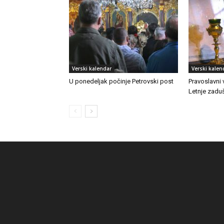
Verski kalendar
Verski kalen
U ponedeljak počinje Petrovski post
Pravoslavni 
Letnje zadu