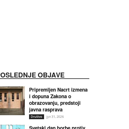
POSLEDNJE OBJAVE
Pripremljen Nacrt izmena
i dopuna Zakona o
obrazovanju, predstoji
javna rasprava
јул 31, 2026
Društvo
Svetski dan borbe protiv