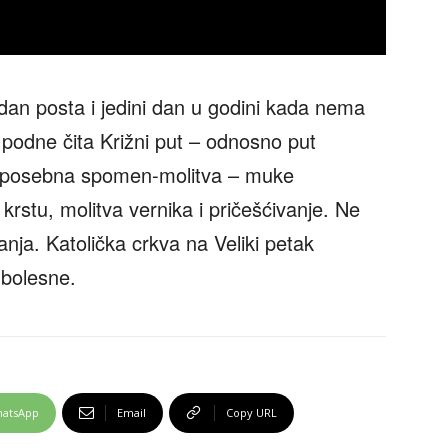
e dan posta i jedini dan u godini kada nema
 podne čita Križni put – odnosno put
i posebna spomen-molitva – muke
rstu, molitva vernika i pričešćivanje. Ne
nja. Katolička crkva na Veliki petak
 bolesne.
atsApp
Email
Copy URL