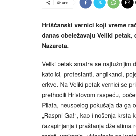
Share
Hrišćanski vernici koji vreme r
danas obeležavaju Veliki petak, 
Nazareta.
Veliki petak smatra se najtužnijim
katolici, protestanti, anglikanci, p
crkve. Na Veliki petak vernici se p
prethodili Hristovom raspeću, poče
Pilata, neuspelog pokušaja da ga o
„Raspni Ga!“, kao i nošenja krsta 
razapinjanja i praštanja dželatima 
rade“, umiranja, uklanjanja sa krst