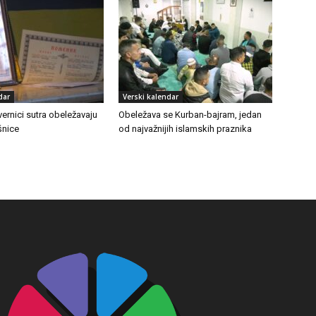
dar
Verski kalendar
vernici sutra obeležavaju
Obeležava se Kurban-bajram, jedan
šnice
od najvažnijih islamskih praznika