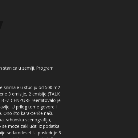
kih stanica u zemlji. Program
 se snimale u studiju od 500 m2
dene 3 emisije, 2 emisije (TALK
iju BEZ CENZURE reemitovalo je
lavije. U prilog tome govore i
e. Ono što karakteriše našu
ika, vrhunska scenografija,
 se moze zaključiti iz podatka
snije sedamdeset. U poslednje 3