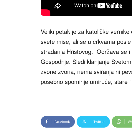
Veliki petak je za katoličke vernik
svete mise, ali se u crkvama posle
stradanja Hristovog. Održava se 
Gospodnje. Sledi klanjanje Svetom k
zvone zvona, nema sviranja ni peva
posebno spominje umiruće, stare i
Facebook
Twitter
Wh