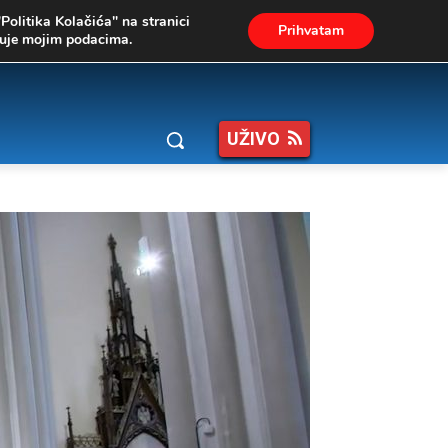
"Politika Kolačića" na stranici
Prihvatam
ukuje mojim podacima.
UŽIVO