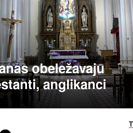
danas obeležavaju
estanti, anglikanci
T