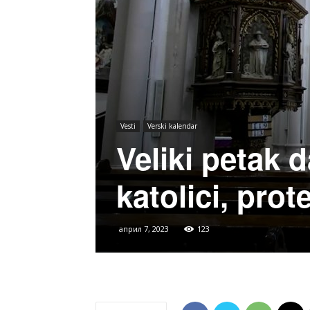
Vesti
Verski kalendar
Veliki petak 
katolici, prot
април 7, 2023
123