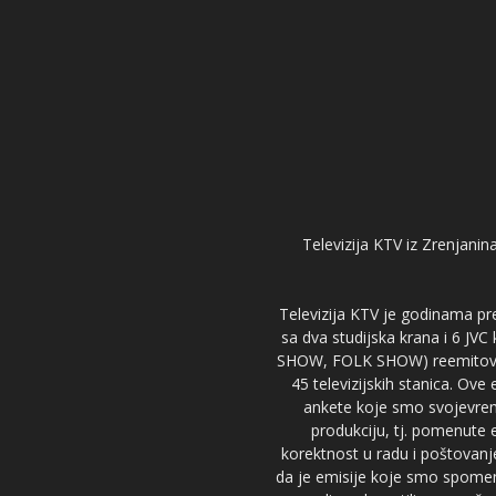
Televizija KTV iz Zrenjanina
Televizija KTV je godinama pre
sa dva studijska krana i 6 JVC
SHOW, FOLK SHOW) reemitovalo 
45 televizijskih stanica. Ove
ankete koje smo svojevreme
produkciju, tj. pomenute e
korektnost u radu i poštovanj
da je emisije koje smo spomenu