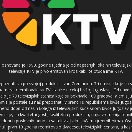
 osnovana je 1993. godine i jedna je od najstarijih lokalnih televizijs
televizije KTV je prvo emitovan kroz kabl, te otuda ime KTV.
poznatljiva po svojoj produkciji i van Zrenjanina. Tri emisije koje su
 kamera, reemitovale su TV stanice u celoj bivšoj Jugoslaviji. Od nave
je 70 televizijskih stanica koje su pokrivale 109 gradova, a emis
 emisije postale su naš prepoznatljiv brend i u republikama bivše Jugos
no dobili od naših kolega iz televizijskih kuća širom bivše Jugoslavij
misije, su kvalitetni gosti, kvalitetna produkcija, najsavremenija tehn
e dobrih poslovnih odnosa sa televizijskim kućama (reemiterima). Ovo
li, prvih 10 godina reemitovalo dvadeset televizijskih centara, a ka