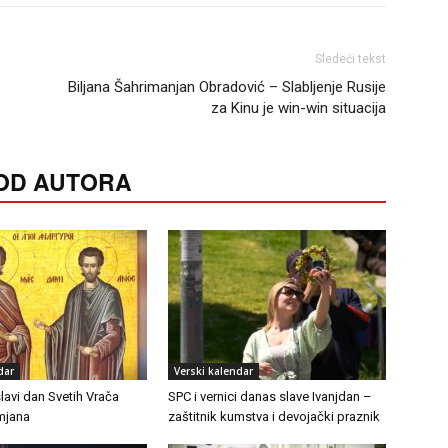
Sledeći tekst
Biljana Šahrimanjan Obradović – Slabljenje Rusije
za Kinu je win-win situacija
 OD AUTORA
dar
Verski kalendar
lavi dan Svetih Vrača
SPC i vernici danas slave Ivanjdan –
mjana
zaštitnik kumstva i devojački praznik