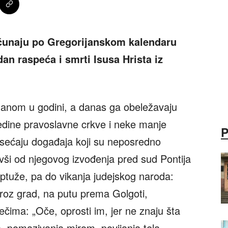
ačunaju po Gregorijanskom kalendaru
dan raspeća i smrti Isusa Hrista iz
 danom u godini, a danas ga obeležavaju
ojedine pravoslavne crkve i neke manje
risećaju događaja koji su neposredno
vši od njegovog izvođenja pred sud Pontija
ptuže, pa do vikanja judejskog naroda:
kroz grad, na putu prema Golgoti,
rečima: „Oče, oprosti im, jer ne znaju šta
a, pomazivanja mirom, povijanja tela