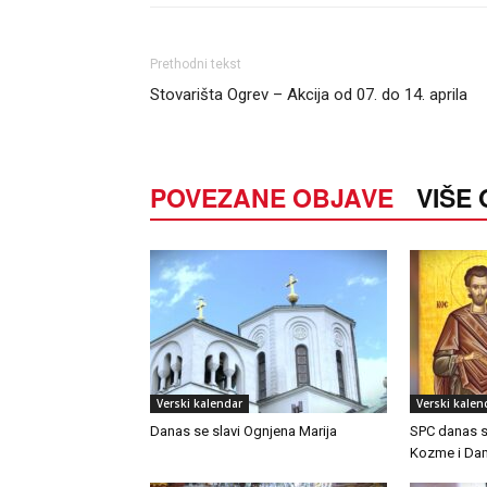
Prethodni tekst
Stovarišta Ogrev – Akcija od 07. do 14. aprila
POVEZANE OBJAVE
VIŠE
Verski kalendar
Verski kalen
Danas se slavi Ognjena Marija
SPC danas s
Kozme i Da