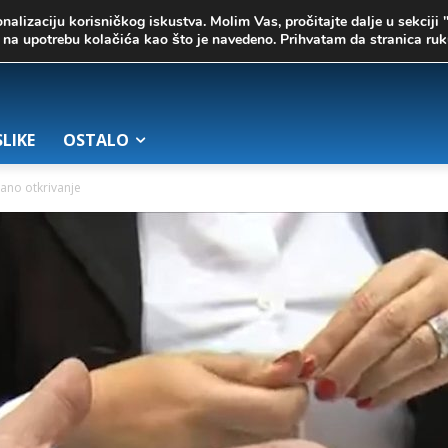
onalizaciju korisničkog iskustva. Molim Vas, pročitajte dalje u sekciji 
te na upotrebu kolačića kao što je navedeno. Prihvatam da stranica r
SLIKE
OSTALO
rano otkrivanje