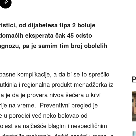
istici, od dijabetesa tipa 2 boluje
i domaćih eksperata čak 45 odsto
agnozu, pa je samim tim broj obolelih
pasne komplikacije, a da bi se to sprečilo
eutkinja i regionalna produkt menadžerka iz
 je da je provera nivoa šećera u krvi
rije na vreme. Preventivni pregled je
 u porodici već neko bolovao od
olest sa najčešće blagim i nespecifičnim
učestalije mokrenje, češći osećaj umora, a