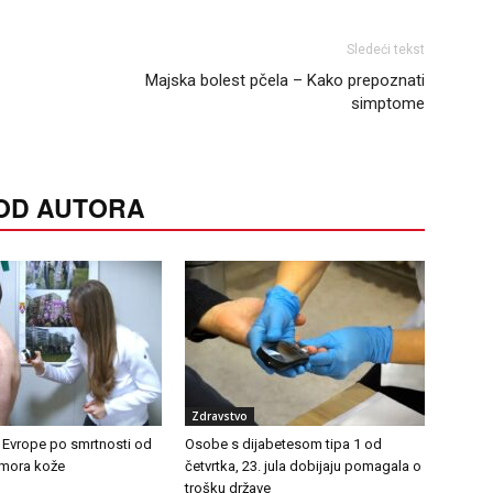
Sledeći tekst
Majska bolest pčela – Kako prepoznati
simptome
 OD AUTORA
Zdravstvo
u Evrope po smrtnosti od
Osobe s dijabetesom tipa 1 od
umora kože
četvrtka, 23. jula dobijaju pomagala o
trošku države