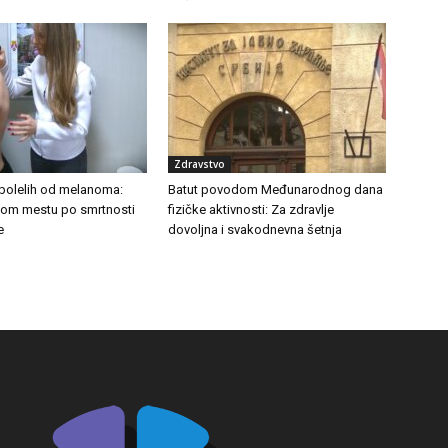
Zdravstvo
bolelih od melanoma:
Batut povodom Međunarodnog dana
rvom mestu po smrtnosti
fizičke aktivnosti: Za zdravlje
e
dovoljna i svakodnevna šetnja