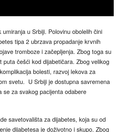
 umiranja u Srbiji. Polovinu obolelih čini
betes tipa 2 ubrzava propadanje krvnih
ojave tromboze i začepljenja. Zbog toga su
 puta češći kod dijabetičara. Zbog velikog
 komplikacija bolesti, razvoj lekova za
lom svetu. U Srbiji je dostupna savremena
a se za svakog pacijenta odabere
ade savetovališta za dijabetes, koja su od
enje dijabetesa je doživotno i skupo. Zbog