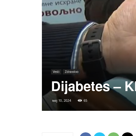
Vesti
Zdravstvo
Dijabetes – K
мај 10, 2024
65