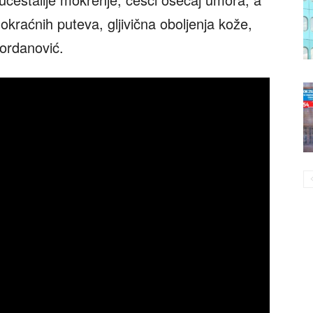
mokraćnih puteva, gljivična oboljenja kože,
Jordanović.