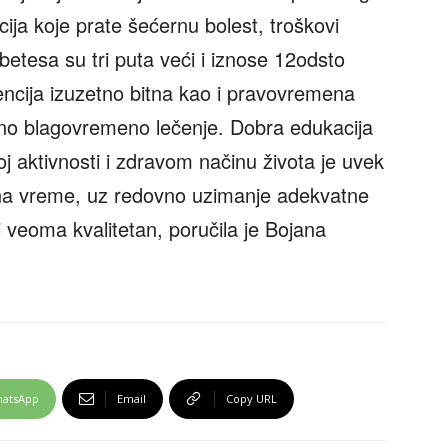
acija koje prate šećernu bolest, troškovi
abetesa su tri puta veći i iznose 12odsto
encija izuzetno bitna kao i pravovremena
njeno blagovremeno lečenje. Dobra edukacija
koj aktivnosti i zdravom načinu života je uvek
 na vreme, uz redovno uzimanje adekvatne
ti veoma kvalitetan, poručila je Bojana
atsApp
Email
Copy URL