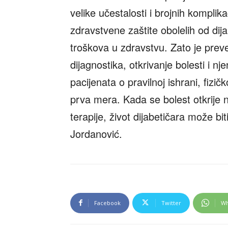
velike učestalosti i brojnih komplik
zdravstvene zaštite obolelih od dij
troškova u zdravstvu. Zato je prev
dijagnostika, otkrivanje bolesti i 
pacijenata o pravilnoj ishrani, fizič
prva mera. Kada se bolest otkrije
terapije, život dijabetičara može bi
Jordanović.
Facebook
Twitter
Wh