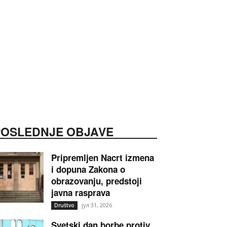
POSLEDNJE OBJAVE
Pripremljen Nacrt izmena
i dopuna Zakona o
obrazovanju, predstoji
javna rasprava
јул 31, 2026
Društvo
Svetski dan borbe protiv