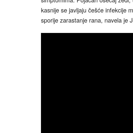
kasnije se javljaju češće infekcije 
sporije zarastanje rana, navela je 