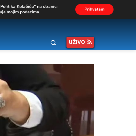
"Politika Kolačića" na stranici
Prihvatam
ukuje mojim podacima.
UŽIVO