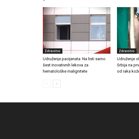
Zdravstvo
Zdravstvo
Udruženje pacijenata: Na listi samo
Udruženje o
šest inovativnih lekova za
Srbija na p
hematološke malignitete
od raka kož