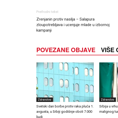
Prethodni tekst
Zrenjanin protiv nasilja – Salapura
zloupotrebljava i ucenjuje mlade u izbornoj
kampanji
POVEZANE OBJAVE
VIŠE
Zdravstvo
Zdravstvo
Svetski dan borbe protiv raka pluća 1.
Srbija u vrh
avgusta, u Srbiji godišnje oboli 7.000
malignog t
ljudi