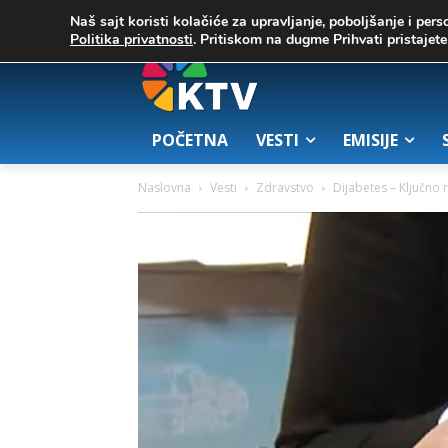
C
02. август 2026.
25.7
Zrenjanin
Naš sajt koristi kolačiće za upravljanje, poboljšanje i pers
Politika privatnosti
. Pritiskom na dugme Prihvati pristaje
POČETNA
VESTI
EMISIJE
Naslovna
Vesti
Zdravstvo
Dijabetes – Ključno 