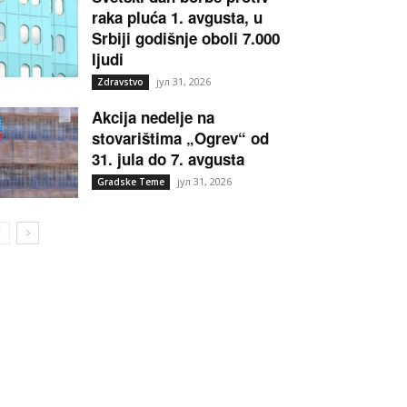
raka pluća 1. avgusta, u
Srbiji godišnje oboli 7.000
ljudi
јул 31, 2026
Zdravstvo
Akcija nedelje na
stovarištima „Ogrev“ od
31. jula do 7. avgusta
јул 31, 2026
Gradske Teme