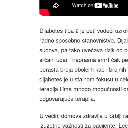
Dijabetes tipa 2 je peti vodeći uzrok
radno sposobno stanovništvo. Dija
sudova, pa tako uvećava rizik od p
srčani udar i naprasna smrt čak pet
porasta broja obolelih kao i brojnih
dijabetes je u stalnom fokusu u ce
terapija i ima mnogo mogućnosti d
odgovarajuća terapija.
U većini domova zdravlja u Srbiji r
izuzetne važnosti za pacijente. Leč