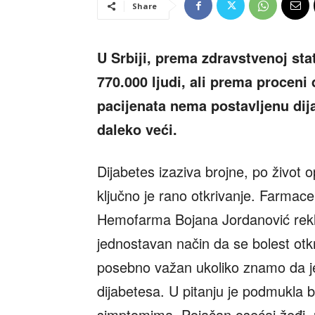
Share
U Srbiji, prema zdravstvenoj stat
770.000 ljudi, ali prema procen
pacijenata nema postavljenu dij
daleko veći.
Dijabetes izaziva brojne, po život o
ključno je rano otkrivanje. Farmac
Hemofarma Bojana Jordanović rekla
jednostavan način da se bolest otk
posebno važan ukoliko znamo da je
dijabetesa. U pitanju je podmukla b
simptomima. Pojačan osećaj žeđi, 