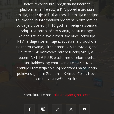
beleži rekordni broj pregleda na internet
platformama. Televizija KTV pored istaknutih
emisija, realizuje još 10 autorskih emisija nedeljno
i svakodnevni informativni program. S obzirom na
to da je u poslednjih 10 godina medijska scena u
Srbiji u izuzetno lošem stanju, da su mnoge
kolege zatvorile svoje medijske kuće, televizija
KTV ne daje više emisije iz sopstvene produkcije
na reemitovanje, ali se danas KTV televizija gleda
putem SBB kablovske mreže u celoj Srbiji, a
putem NET TV PLUS platforme u celom svetu.
Osim kablovskog emitovanja televizija KTV
emituje i terestrijalno svoj program i na taj način
pokriva signalom Zrenjanin, Kikindu, Čoku, Novu
Crnju, Novi Bečej i Žitište.
Kontaktirajte nas:
zrktvrezija@gmail.com