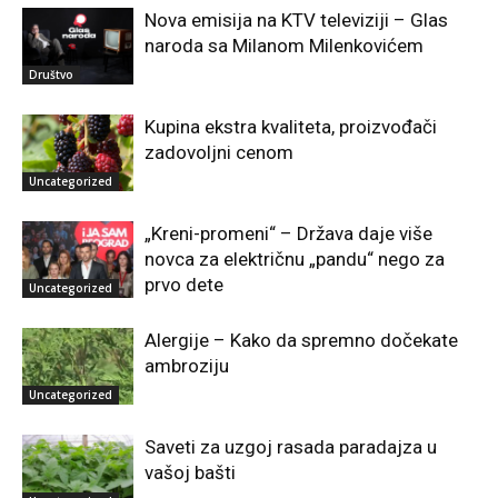
Nova emisija na KTV televiziji – Glas
naroda sa Milanom Milenkovićem
Društvo
Kupina ekstra kvaliteta, proizvođači
zadovoljni cenom
Uncategorized
„Kreni-promeni“ – Država daje više
novca za električnu „pandu“ nego za
prvo dete
Uncategorized
Alergije – Kako da spremno dočekate
ambroziju
Uncategorized
Saveti za uzgoj rasada paradajza u
vašoj bašti