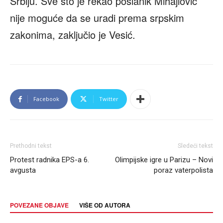
Srbiju. Sve što je rekao poslanik Mihajlović
nije moguće da se uradi prema srpskim
zakonima, zaključio je Vesić.
Facebook
Twitter
Prethodni tekst
Sledeći tekst
Protest radnika EPS-a 6.
Olimpijske igre u Parizu – Novi
avgusta
poraz vaterpolista
POVEZANE OBJAVE
VIŠE OD AUTORA