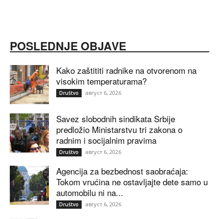
POSLEDNJE OBJAVE
Kako zaštititi radnike na otvorenom na
visokim temperaturama?
август 6, 2026
Društvo
Savez slobodnih sindikata Srbije
predložio Ministarstvu tri zakona o
radnim i socijalnim pravima
август 6, 2026
Društvo
Agencija za bezbednost saobraćaja:
Tokom vrućina ne ostavljajte dete samo u
automobilu ni na...
август 6, 2026
Društvo