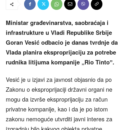
Ministar građevinarstva, saobraćaja i
infrastrukture u Vladi Republike Srbije
Goran Vesić odbacio je danas tvrdnje da
Vlada planira eksproprijaciju za potrebe
rudnika litijuma kompanije „Rio Tintoˮ.
Vesić je u izjavi za javnost objasnio da po
Zakonu o eksproprijaciji državni organi ne
mogu da izvrše eksproprijaciju za račun
privatne kompanije, kao i da je po istom
zakonu nemoguće utvrditi javni interes za
izgradnju bilo kakvog objekta privatne