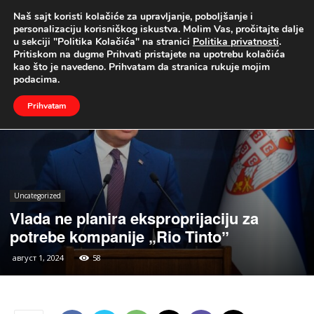
Naš sajt koristi kolačiće za upravljanje, poboljšanje i
UŽIVO
personalizaciju korisničkog iskustva. Molim Vas, pročitajte dalje
u sekciji "Politika Kolačića" na stranici
Politika privatnosti
.
Naslovna
Uncategorized
Pritiskom na dugme Prihvati pristajete na upotrebu kolačića
kao što je navedeno. Prihvatam da stranica rukuje mojim
podacima.
Prihvatam
Uncategorized
Vlada ne planira eksproprijaciju za
potrebe kompanije „Rio Tintoˮ
август 1, 2024
58