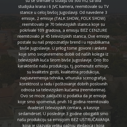
su se snimale u studiju od 500 m2 sa dva
studijska krana i 6 JVC kamera, reemitovale su TV
stanice u celoj bivšoj Jugoslaviji. Od navedene 3
emisije, 2 emisije (TALK SHOW, FOLK SHOW)
reemitovalo je 70 televizijskih stanica koje su
pokrivale 109 gradova, a emisiju BEZ CENZURE
reemitovalo je 45 televizijskih stanica. Ove emisije
postale su naš prepoznatljiv brend i u republikama
bivše Jugoslavije. U prilog tome govore i ankete
koje smo svojevremeno dobili od naših kolega iz
televizijskih kuća širom bivše Jugoslavije. Ono što
karakteriše našu produkciju, tj. pomenute emisije,
su kvalitetni gosti, kvalitetna produkcija,
najsavremenija tehnika, vrhunska scenografija,
korektnost u radu i poštovanje dobrih poslovnih
odnosa sa televizijskim kućama (reemiterima).
Ovo se moze zaključiti iz podatka da je emisije
koje smo spomenuli, prvih 10 godina reemitovalo
dvadeset televizijskih centara, a kasnije
sedamdeset. U poslednje 3 godine obogatili smo
našu produkciju sa emisijom BEZ USTRUČAVANJA
koja je izazvala veliku pažnju gledaoca i koja