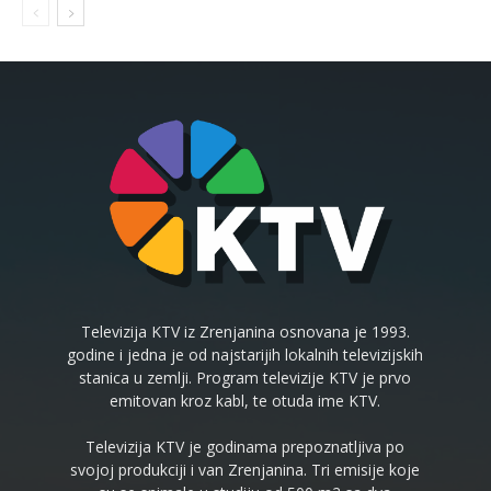
Televizija KTV iz Zrenjanina osnovana je 1993.
godine i jedna je od najstarijih lokalnih televizijskih
stanica u zemlji. Program televizije KTV je prvo
emitovan kroz kabl, te otuda ime KTV.
Televizija KTV je godinama prepoznatljiva po
svojoj produkciji i van Zrenjanina. Tri emisije koje