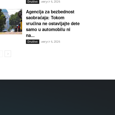
август 6, 2026
Društvo
Agencija za bezbednost
saobraćaja: Tokom
vrućina ne ostavljajte dete
samo u automobilu ni
na...
август 6, 2026
Društvo