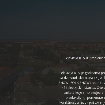
Televizija KTV iz Zrenjanina
Televizija KTV je godinama pre
sa dva studijska krana i 6 JVC
SHOW, FOLK SHOW) reemitovalo 
45 televizijskih stanica. Ove
ankete koje smo svojevreme
produkciju, tj. pomenute e
korektnost u radu i poštovanj