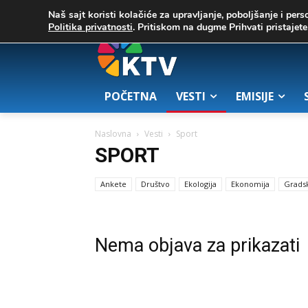
C
07. август 2026.
23.5
Zrenjanin
Naš sajt koristi kolačiće za upravljanje, poboljšanje i pers
Politika privatnosti
. Pritiskom na dugme Prihvati pristaje
POČETNA
VESTI
EMISIJE
Naslovna
Vesti
Sport
SPORT
Ankete
Društvo
Ekologija
Ekonomija
Grads
Nema objava za prikazati