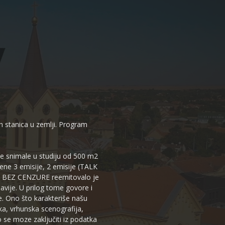
kih stanica u zemlji. Program
 se snimale u studiju od 500 m2
dene 3 emisije, 2 emisije (TALK
iju BEZ CENZURE reemitovalo je
lavije. U prilog tome govore i
e. Ono što karakteriše našu
ika, vrhunska scenografija,
 se moze zaključiti iz podatka