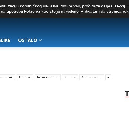
onalizaciju korisničkog iskustva. Molim Vas, pročitajte dalje u sekciji 
te na upotrebu kolačića kao što je navedeno. Prihvatam da stranica r
SLIKE
OSTALO
ke Teme
Hronika
In memoriam
Kultura
Obrazovanje
T