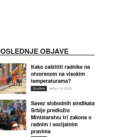
POSLEDNJE OBJAVE
Kako zaštititi radnike na
otvorenom na visokim
temperaturama?
август 6, 2026
Društvo
Savez slobodnih sindikata
Srbije predložio
Ministarstvu tri zakona o
radnim i socijalnim
pravima