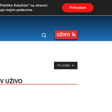
"Politika Kolačića" na stranici
Prihvatam
ukuje mojim podacima.
UŽIVO
PO OCENI
V UŽIVO