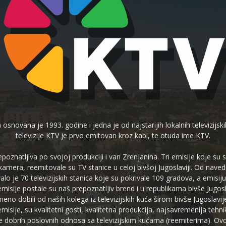
 osnovana je 1993. godine i jedna je od najstarijih lokalnih televizijs
televizije KTV je prvo emitovan kroz kabl, te otuda ime KTV.
poznatljiva po svojoj produkciji i van Zrenjanina. Tri emisije koje su
 kamera, reemitovale su TV stanice u celoj bivšoj Jugoslaviji. Od nave
je 70 televizijskih stanica koje su pokrivale 109 gradova, a emis
 emisije postale su naš prepoznatljiv brend i u republikama bivše Jugos
no dobili od naših kolega iz televizijskih kuća širom bivše Jugoslavij
misije, su kvalitetni gosti, kvalitetna produkcija, najsavremenija tehn
e dobrih poslovnih odnosa sa televizijskim kućama (reemiterima). Ovo