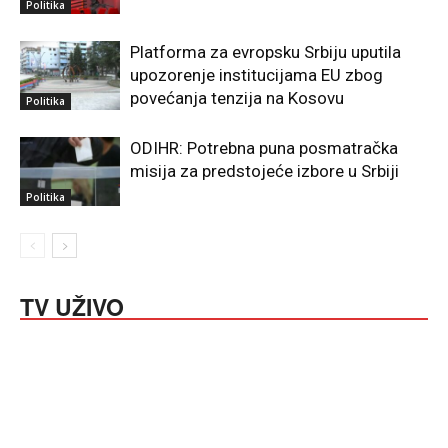
Politika
Platforma za evropsku Srbiju uputila
upozorenje institucijama EU zbog
povećanja tenzija na Kosovu
Politika
ODIHR: Potrebna puna posmatračka
misija za predstojeće izbore u Srbiji
Politika
TV UŽIVO