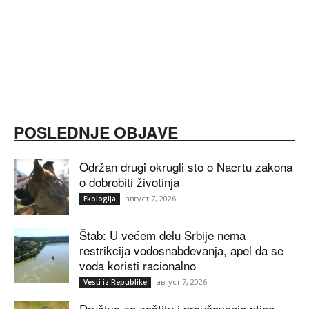
POSLEDNJE OBJAVE
Održan drugi okrugli sto o Nacrtu zakona
o dobrobiti životinja
август 7, 2026
Ekologija
Štab: U većem delu Srbije nema
restrikcija vodosnabdevanja, apel da se
voda koristi racionalno
август 7, 2026
Vesti iz Republike
Društvo za zaštitu i proučavanje ptica