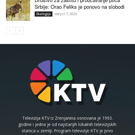
Srbije: Orao Feliks je ponovo na slobodi
август 7, 2026
Ekologija
Televizija KTV iz Zrenjanina osnovana je 1993.
godine i jedna je od najstarijih lokalnih televizijskih
stanica u zemlji. Program televizije KTV je prvo