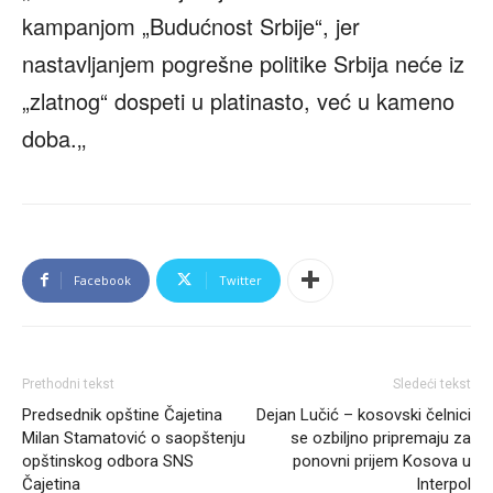
kampanjom „Budućnost Srbije“, jer
nastavljanjem pogrešne politike Srbija neće iz
„zlatnog“ dospeti u platinasto, već u kameno
doba.‚‚
Facebook
Twitter
Prethodni tekst
Sledeći tekst
Predsednik opštine Čajetina
Dejan Lučić – kosovski čelnici
Milan Stamatović o saopštenju
se ozbiljno pripremaju za
opštinskog odbora SNS
ponovni prijem Kosova u
Čajetina
Interpol