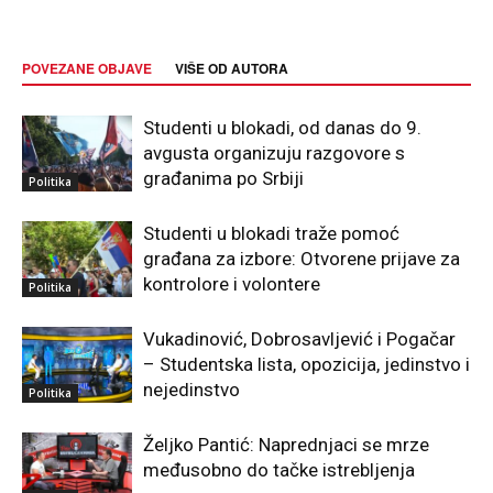
POVEZANE OBJAVE
VIŠE OD AUTORA
Studenti u blokadi, od danas do 9.
avgusta organizuju razgovore s
građanima po Srbiji
Politika
Studenti u blokadi traže pomoć
građana za izbore: Otvorene prijave za
kontrolore i volontere
Politika
Vukadinović, Dobrosavljević i Pogačar
– Studentska lista, opozicija, jedinstvo i
nejedinstvo
Politika
Željko Pantić: Naprednjaci se mrze
međusobno do tačke istrebljenja