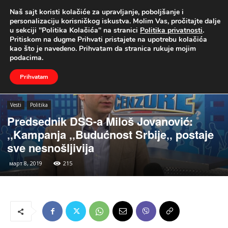
Naš sajt koristi kolačiće za upravljanje, poboljšanje i
UŽIVO
personalizaciju korisničkog iskustva. Molim Vas, pročitajte dalje
u sekciji "Politika Kolačića" na stranici
Politika privatnosti
.
Naslovna
Vesti
Politika
Pritiskom na dugme Prihvati pristajete na upotrebu kolačića
kao što je navedeno. Prihvatam da stranica rukuje mojim
podacima.
Prihvatam
Vesti
Politika
Predsednik DSS-a Miloš Jovanović:
‚‚Kampanja ‚‚Budućnost Srbije‚‚ postaje
sve nesnošljivija
март 8, 2019
215