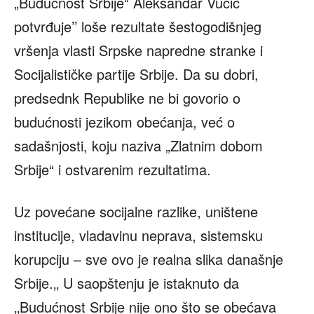
„Budućnost Srbije“ Aleksandar Vučić
potvrđuje’’ loše rezultate šestogodišnjeg
vršenja vlasti Srpske napredne stranke i
Socijalističke partije Srbije. Da su dobri,
predsednk Republike ne bi govorio o
budućnosti jezikom obećanja, već o
sadašnjosti, koju naziva „Zlatnim dobom
Srbije“ i ostvarenim rezultatima.
Uz povećane socijalne razlike, uništene
institucije, vladavinu neprava, sistemsku
korupciju – sve ovo je realna slika današnje
Srbije.‚‚ U saopštenju je istaknuto da
‚‚Budućnost Srbije nije ono što se obećava