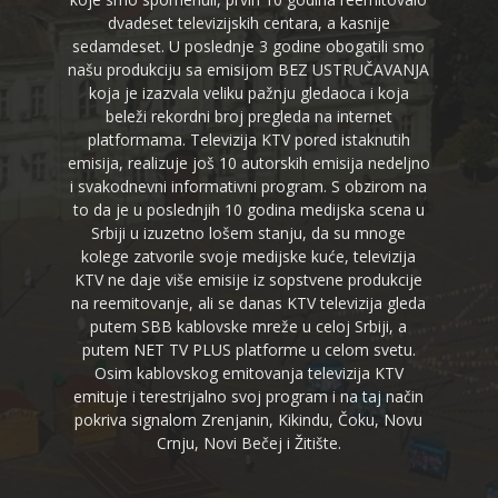
dvadeset televizijskih centara, a kasnije
sedamdeset. U poslednje 3 godine obogatili smo
našu produkciju sa emisijom BEZ USTRUČAVANJA
koja je izazvala veliku pažnju gledaoca i koja
beleži rekordni broj pregleda na internet
platformama. Televizija KTV pored istaknutih
emisija, realizuje još 10 autorskih emisija nedeljno
i svakodnevni informativni program. S obzirom na
to da je u poslednjih 10 godina medijska scena u
Srbiji u izuzetno lošem stanju, da su mnoge
kolege zatvorile svoje medijske kuće, televizija
KTV ne daje više emisije iz sopstvene produkcije
na reemitovanje, ali se danas KTV televizija gleda
putem SBB kablovske mreže u celoj Srbiji, a
putem NET TV PLUS platforme u celom svetu.
Osim kablovskog emitovanja televizija KTV
emituje i terestrijalno svoj program i na taj način
pokriva signalom Zrenjanin, Kikindu, Čoku, Novu
Crnju, Novi Bečej i Žitište.