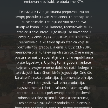
emitovan kroz kabl, te otuda ime KTV.
Televizija KTV je godinama prepoznatljiva po
svojoj produkciji i van Zrenjanina. Tri emisije koje
su se snimale u studiju od 500 m2 sa dva
studijska krana i 6 JVC kamera, reemitovale su TV
stanice u celoj bivšoj Jugoslaviji. Od navedene 3
emisije, 2 emisije (TALK SHOW, FOLK SHOW)
reemitovalo je 70 televizijskih stanica koje su
pokrivale 109 gradova, a emisiju BEZ CENZURE
reemitovalo je 45 televizijskih stanica. Ove emisije
postale su naš prepoznatljiv brend i u republikama
bivše Jugoslavije. U prilog tome govore i ankete
koje smo svojevremeno dobili od naših kolega iz
televizijskih kuća širom bivše Jugoslavije. Ono što
karakteriše našu produkciju, tj. pomenute emisije,
su kvalitetni gosti, kvalitetna produkcija,
najsavremenija tehnika, vrhunska scenografija,
korektnost u radu i poštovanje dobrih poslovnih
odnosa sa televizijskim kućama (reemiterima).
Ovo se moze zaključiti iz podatka da je emisije
koje smo spomenuli, prvih 10 godina reemitovalo