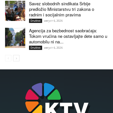
Savez slobodnih sindikata Srbije
predložio Ministarstvu tri zakona o
radnim i socijalnim pravima
август 6, 2026
Društvo
Agencija za bezbednost saobraćaja:
Tokom vrućina ne ostavljajte dete samo u
automobilu ni na...
август 6, 2026
Društvo