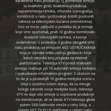
karakteriše našu produkciju, tj. pomenute emisije,
su kvalitetni gosti, kvalitetna produkcija,
najsavremenija tehnika, vrhunska scenografija,
korektnost u radu i poštovanje dobrih poslovnih
odnosa sa televizijskim kućama (reemiterima).
Ovo se moze zaključiti iz podatka da je emisije
koje smo spomenuli, prvih 10 godina reemitovalo
dvadeset televizijskih centara, a kasnije
sedamdeset. U poslednje 3 godine obogatili smo
našu produkciju sa emisijom BEZ USTRUČAVANJA
koja je izazvala veliku pažnju gledaoca i koja
beleži rekordni broj pregleda na internet
platformama. Televizija KTV pored istaknutih
emisija, realizuje još 10 autorskih emisija nedeljno
i svakodnevni informativni program. S obzirom na
to da je u poslednjih 10 godina medijska scena u
Srbiji u izuzetno lošem stanju, da su mnoge
kolege zatvorile svoje medijske kuće, televizija
KTV ne daje više emisije iz sopstvene produkcije
na reemitovanje, ali se danas KTV televizija gleda
putem SBB kablovske mreže u celoj Srbiji, a
putem NET TV PLUS platforme u celom svetu.