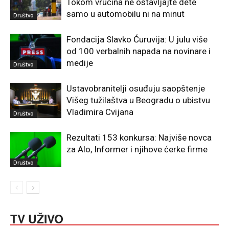
Tokom vrućina ne ostavljajte dete
samo u automobilu ni na minut
Društvo
Fondacija Slavko Ćuruvija: U julu više
od 100 verbalnih napada na novinare i
medije
Društvo
Ustavobranitelji osuđuju saopštenje
Višeg tužilaštva u Beogradu o ubistvu
Vladimira Cvijana
Društvo
Rezultati 153 konkursa: Najviše novca
za Alo, Informer i njihove ćerke firme
Društvo
TV UŽIVO