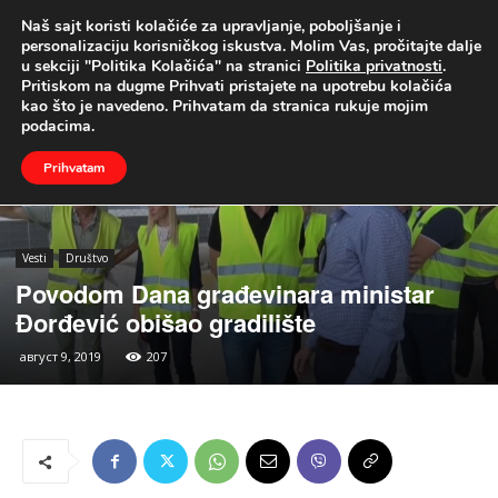
Naš sajt koristi kolačiće za upravljanje, poboljšanje i
UŽIVO
personalizaciju korisničkog iskustva. Molim Vas, pročitajte dalje
u sekciji "Politika Kolačića" na stranici
Politika privatnosti
.
Naslovna
Vesti
Društvo
Pritiskom na dugme Prihvati pristajete na upotrebu kolačića
kao što je navedeno. Prihvatam da stranica rukuje mojim
podacima.
Prihvatam
Vesti
Društvo
Povodom Dana građevinara ministar
Đorđević obišao gradilište
август 9, 2019
207