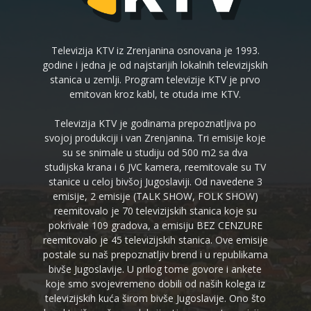
Televizija KTV iz Zrenjanina osnovana je 1993.
godine i jedna je od najstarijih lokalnih televizijskih
stanica u zemlji. Program televizije KTV je prvo
emitovan kroz kabl, te otuda ime KTV.
Televizija KTV je godinama prepoznatljiva po
svojoj produkciji i van Zrenjanina. Tri emisije koje
su se snimale u studiju od 500 m2 sa dva
studijska krana i 6 JVC kamera, reemitovale su TV
stanice u celoj bivšoj Jugoslaviji. Od navedene 3
emisije, 2 emisije (TALK SHOW, FOLK SHOW)
reemitovalo je 70 televizijskih stanica koje su
pokrivale 109 gradova, a emisiju BEZ CENZURE
reemitovalo je 45 televizijskih stanica. Ove emisije
postale su naš prepoznatljiv brend i u republikama
bivše Jugoslavije. U prilog tome govore i ankete
koje smo svojevremeno dobili od naših kolega iz
televizijskih kuća širom bivše Jugoslavije. Ono što