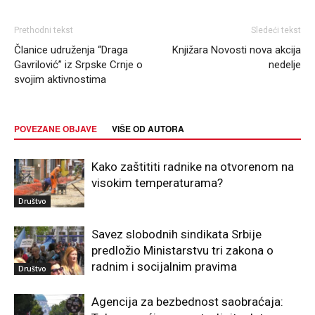
Prethodni tekst
Sledeći tekst
Članice udruženja “Draga
Knjižara Novosti nova akcija
Gavrilović” iz Srpske Crnje o
nedelje
svojim aktivnostima
POVEZANE OBJAVE
VIŠE OD AUTORA
Kako zaštititi radnike na otvorenom na
visokim temperaturama?
Društvo
Savez slobodnih sindikata Srbije
predložio Ministarstvu tri zakona o
radnim i socijalnim pravima
Društvo
Agencija za bezbednost saobraćaja: