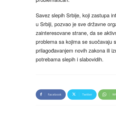
Savez slepih Srbije, koji zastupa i
u Srbiji, pozvao je sve državne orga
zainteresovane strane, da se aktiv
problema sa kojima se suočavaju sl
prilagođavanjem novih zakona ili 
potrebama slepih i slabovidih.
Facebook
Twitter
Wh