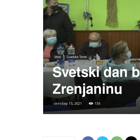
Vesti
Gradske Teme
Svetski dan 
Zrenjaninu
октобар 15, 2021
136