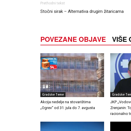
Prethodni tekst
Stočni sirak – Alternativa drugim žitaricama
POVEZANE OBJAVE
VIŠE
Gradske Teme
Gradske Te
Akcija nedelje na stovarištima
JKP „Vodovo
„Ogrev“ od 31. jula do 7. avgusta
Zrenjanin: 
racionalno t