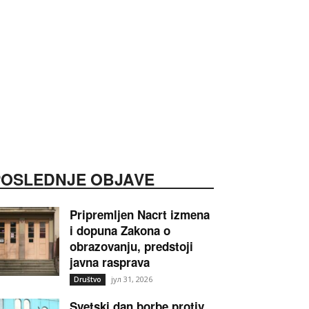
POSLEDNJE OBJAVE
Pripremljen Nacrt izmena
i dopuna Zakona o
obrazovanju, predstoji
javna rasprava
јул 31, 2026
Društvo
Svetski dan borbe protiv