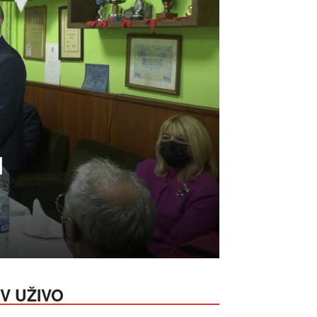
u
V UŽIVO