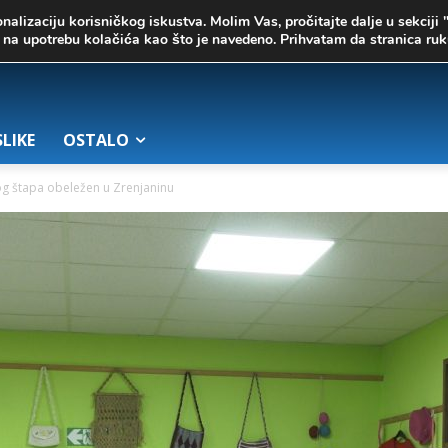
onalizaciju korisničkog iskustva. Molim Vas, pročitajte dalje u sekciji 
te na upotrebu kolačića kao što je navedeno. Prihvatam da stranica r
SLIKE
OSTALO
og štapa obeležen u Zrenjaninu