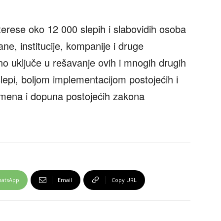
nterese oko 12 000 slepih i slabovidih osoba
ne, institucije, kompanije i druge
no uključe u rešavanje ovih i mnogih drugih
epi, boljom implementacijom postojećih i
izmena i dopuna postojećih zakona
atsApp
Email
Copy URL