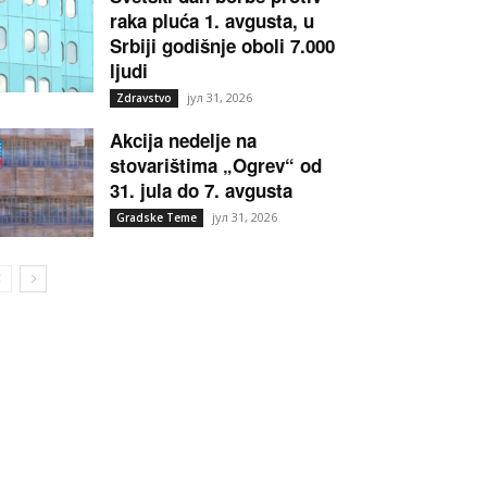
raka pluća 1. avgusta, u
Srbiji godišnje oboli 7.000
ljudi
јул 31, 2026
Zdravstvo
Akcija nedelje na
stovarištima „Ogrev“ od
31. jula do 7. avgusta
јул 31, 2026
Gradske Teme