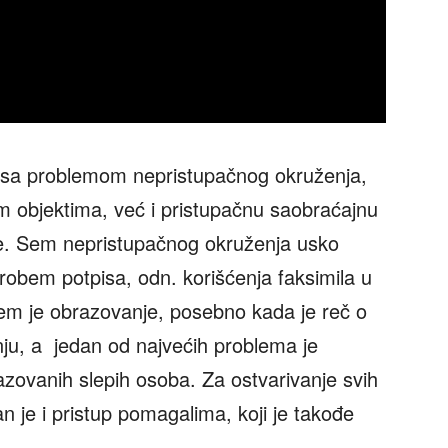
e sa problemom nepristupačnog okruženja,
im objektima, već i pristupačnu saobraćajnu
are. Sem nepristupačnog okruženja usko
robem potpisa, odn. korišćenja faksimila u
em je obrazovanje, posebno kada je reč o
ju, a jedan od najvećih problema je
zovanih slepih osoba. Za ostvarivanje svih
n je i pristup pomagalima, koji je takođe