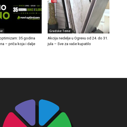
me
Gradske Teme
 optimizam: 35 godina
Akcija nedelje u Ogrevu od 24. do 31.
a – priča koja i dalje
jula – Sve za vaše kupatilo