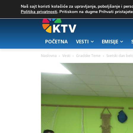
C
02. август 2026.
25.7
Zrenjanin
Naš sajt koristi kolačiće za upravljanje, poboljšanje i pers
Politika privatnosti
. Pritiskom na dugme Prihvati pristaje
POČETNA
VESTI
EMISIJE
Naslovna
Vesti
Gradske Teme
Svetski dan bel