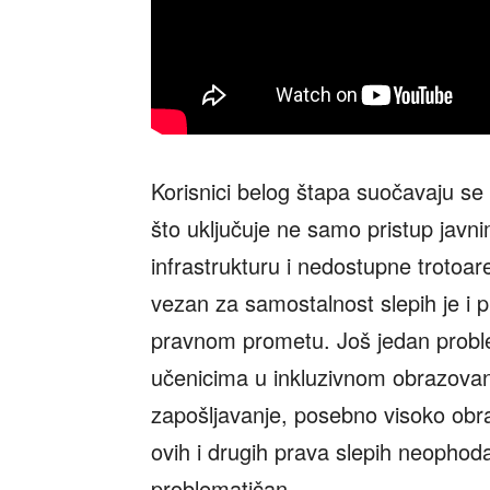
Korisnici belog štapa suočavaju s
što uključuje ne samo pristup javn
infrastrukturu i nedostupne troto
vezan za samostalnost slepih je i p
pravnom prometu. Još jedan probl
učenicima u inkluzivnom obrazovan
zapošljavanje, posebno visoko obra
ovih i drugih prava slepih neophoda
problematičan.