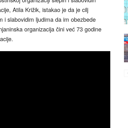
e, Atila Križik, istakao je da je cilj
im i slabovidim ljudima da im obezbede
njaninska organizacija čini već 73 godine
acije.