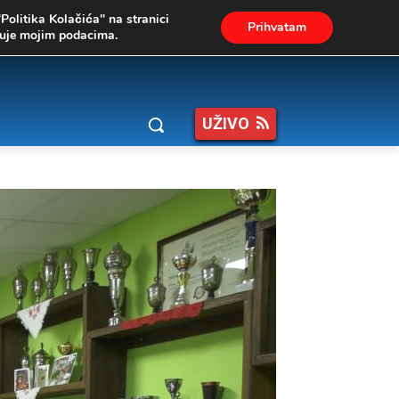
"Politika Kolačića" na stranici
Prihvatam
ukuje mojim podacima.
UŽIVO