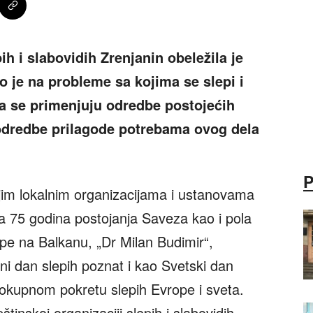
h i slabovidih Zrenjanin obeležila je
o je na probleme sa kojima se slepi i
da se primenjuju odredbe postojećih
odredbe prilagode potrebama ovog dela
jim lokalnim organizacijama i ustanovama
a 75 godina postojanja Saveza kao i pola
epe na Balkanu, „Dr Milan Budimir“,
i dan slepih poznat i kao Svetski dan
lokupnom pokretu slepih Evrope i sveta.
inskoj organizaciji slepih i slabovidih