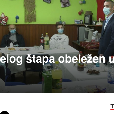
belog štapa obeležen 
T