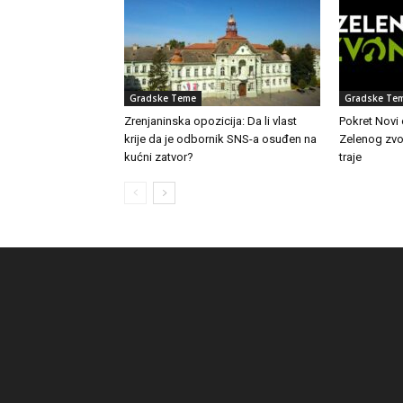
Gradske Teme
Gradske Te
Zrenjaninska opozicija: Da li vlast
Pokret Novi
krije da je odbornik SNS-a osuđen na
Zelenog zvon
kućni zatvor?
traje