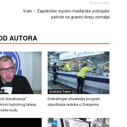
Sledeći tekst
Vulin – Zajedničke srpsko-mađarske policijske
patrole na granici dveju zemalja
 OD AUTORA
me
Gradske Teme
d i kanalizacija“
Drekslmajer obustavlja program
Tokom toplotnog talasa
otpuštanja radnika u Zrenjaninu
rošite vodu