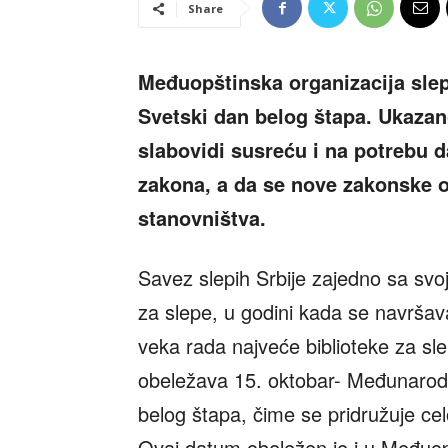
Share
Međuopštinska organizacija slepi
Svetski dan belog štapa. Ukazan
slabovidi susreću i na potrebu 
zakona, a da se nove zakonske 
stanovništva.
Savez slepih Srbije zajedno sa svo
za slepe, u godini kada se navršav
veka rada najveće biblioteke za sl
obeležava 15. oktobar- Međunarodn
belog štapa, čime se pridružuje ce
Ovaj datum obeležen je i u Međuopšt