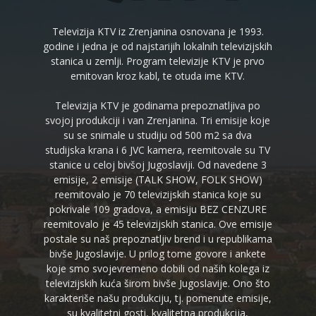
Televizija KTV iz Zrenjanina osnovana je 1993.
godine i jedna je od najstarijih lokalnih televizijskih
stanica u zemlji. Program televizije KTV je prvo
emitovan kroz kabl, te otuda ime KTV.
Televizija KTV je godinama prepoznatljiva po
svojoj produkciji i van Zrenjanina. Tri emisije koje
su se snimale u studiju od 500 m2 sa dva
studijska krana i 6 JVC kamera, reemitovale su TV
stanice u celoj bivšoj Jugoslaviji. Od navedene 3
emisije, 2 emisije (TALK SHOW, FOLK SHOW)
reemitovalo je 70 televizijskih stanica koje su
pokrivale 109 gradova, a emisiju BEZ CENZURE
reemitovalo je 45 televizijskih stanica. Ove emisije
postale su naš prepoznatljiv brend i u republikama
bivše Jugoslavije. U prilog tome govore i ankete
koje smo svojevremeno dobili od naših kolega iz
televizijskih kuća širom bivše Jugoslavije. Ono što
karakteriše našu produkciju, tj. pomenute emisije,
su kvalitetni gosti, kvalitetna produkcija,