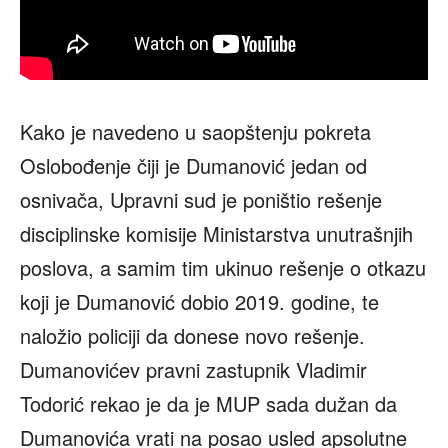
Kako je navedeno u saopštenju pokreta
Oslobođenje čiji je Dumanović jedan od
osnivača, Upravni sud je poništio rešenje
disciplinske komisije Ministarstva unutrašnjih
poslova, a samim tim ukinuo rešenje o otkazu
koji je Dumanović dobio 2019. godine, te
naložio policiji da donese novo rešenje.
Dumanovićev pravni zastupnik Vladimir
Todorić rekao je da je MUP sada dužan da
Dumanovića vrati na posao usled apsolutne