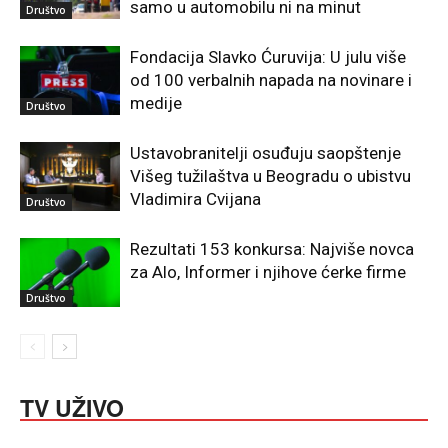
samo u automobilu ni na minut
Društvo
Fondacija Slavko Ćuruvija: U julu više
od 100 verbalnih napada na novinare i
medije
Društvo
Ustavobranitelji osuđuju saopštenje
Višeg tužilaštva u Beogradu o ubistvu
Vladimira Cvijana
Društvo
Rezultati 153 konkursa: Najviše novca
za Alo, Informer i njihove ćerke firme
Društvo
TV UŽIVO