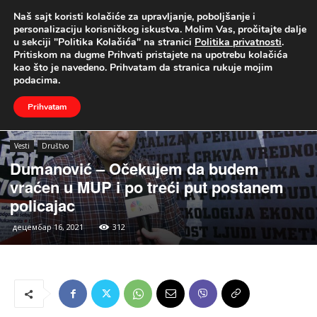
Naš sajt koristi kolačiće za upravljanje, poboljšanje i
UŽIVO
personalizaciju korisničkog iskustva. Molim Vas, pročitajte dalje
u sekciji "Politika Kolačića" na stranici
Politika privatnosti
.
Naslovna
Vesti
Društvo
Pritiskom na dugme Prihvati pristajete na upotrebu kolačića
kao što je navedeno. Prihvatam da stranica rukuje mojim
podacima.
Prihvatam
Vesti
Društvo
Dumanović – Očekujem da budem
vraćen u MUP i po treći put postanem
policajac
децембар 16, 2021
312