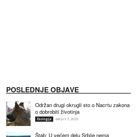
POSLEDNJE OBJAVE
Održan drugi okrugli sto o Nacrtu zakona
o dobrobiti životinja
август 7, 2026
Ekologija
Štab: U većem delu Srbije nema