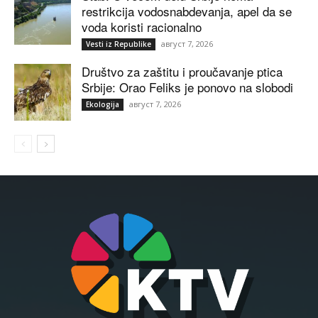
restrikcija vodosnabdevanja, apel da se
voda koristi racionalno
август 7, 2026
Vesti iz Republike
Društvo za zaštitu i proučavanje ptica
Srbije: Orao Feliks je ponovo na slobodi
август 7, 2026
Ekologija