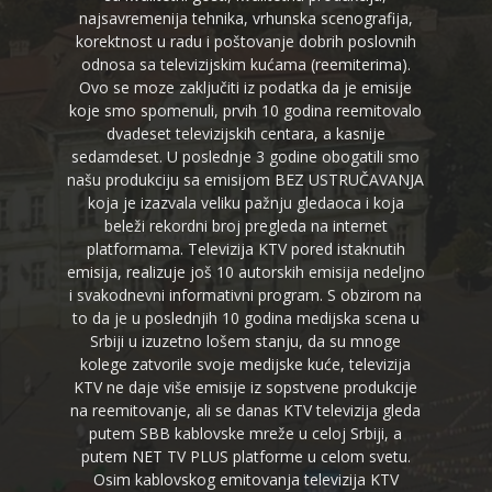
najsavremenija tehnika, vrhunska scenografija,
korektnost u radu i poštovanje dobrih poslovnih
odnosa sa televizijskim kućama (reemiterima).
Ovo se moze zaključiti iz podatka da je emisije
koje smo spomenuli, prvih 10 godina reemitovalo
dvadeset televizijskih centara, a kasnije
sedamdeset. U poslednje 3 godine obogatili smo
našu produkciju sa emisijom BEZ USTRUČAVANJA
koja je izazvala veliku pažnju gledaoca i koja
beleži rekordni broj pregleda na internet
platformama. Televizija KTV pored istaknutih
emisija, realizuje još 10 autorskih emisija nedeljno
i svakodnevni informativni program. S obzirom na
to da je u poslednjih 10 godina medijska scena u
Srbiji u izuzetno lošem stanju, da su mnoge
kolege zatvorile svoje medijske kuće, televizija
KTV ne daje više emisije iz sopstvene produkcije
na reemitovanje, ali se danas KTV televizija gleda
putem SBB kablovske mreže u celoj Srbiji, a
putem NET TV PLUS platforme u celom svetu.
Osim kablovskog emitovanja televizija KTV