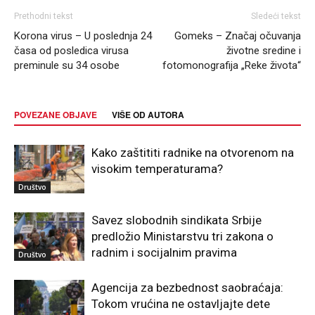
Prethodni tekst
Sledeći tekst
Korona virus – U poslednja 24
Gomeks – Značaj očuvanja
časa od posledica virusa
životne sredine i
preminule su 34 osobe
fotomonografija „Reke života“
POVEZANE OBJAVE
VIŠE OD AUTORA
Kako zaštititi radnike na otvorenom na
visokim temperaturama?
Društvo
Savez slobodnih sindikata Srbije
predložio Ministarstvu tri zakona o
radnim i socijalnim pravima
Društvo
Agencija za bezbednost saobraćaja:
Tokom vrućina ne ostavljajte dete