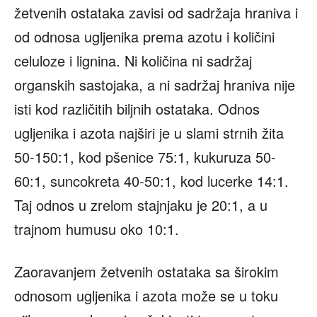
žetvenih ostataka zavisi od sadržaja hraniva i
od odnosa ugljenika prema azotu i količini
celuloze i lignina. Ni količina ni sadržaj
organskih sastojaka, a ni sadržaj hraniva nije
isti kod različitih biljnih ostataka. Odnos
ugljenika i azota najširi je u slami strnih žita
50-150:1, kod pšenice 75:1, kukuruza 50-
60:1, suncokreta 40-50:1, kod lucerke 14:1.
Taj odnos u zrelom stajnjaku je 20:1, a u
trajnom humusu oko 10:1.
Zaoravanjem žetvenih ostataka sa širokim
odnosom ugljenika i azota može se u toku