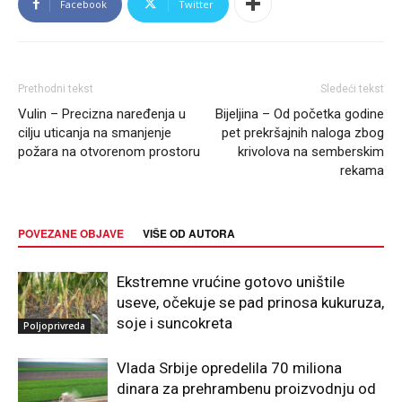
Facebook
Twitter
Prethodni tekst
Sledeći tekst
Vulin – Precizna naređenja u
Bijeljina – Od početka godine
cilju uticanja na smanjenje
pet prekršajnih naloga zbog
požara na otvorenom prostoru
krivolova na semberskim
rekama
POVEZANE OBJAVE
VIŠE OD AUTORA
Ekstremne vrućine gotovo uništile
useve, očekuje se pad prinosa kukuruza,
soje i suncokreta
Poljoprivreda
Vlada Srbije opredelila 70 miliona
dinara za prehrambenu proizvodnju od