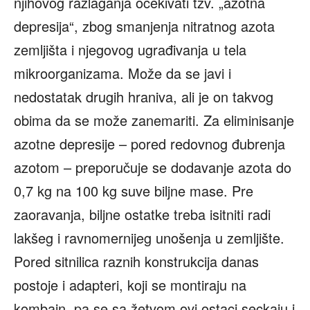
njihovog razlaganja očekivati tzv. „azotna
depresija“, zbog smanjenja nitratnog azota
zemljišta i njegovog ugrađivanja u tela
mikroorganizama. Može da se javi i
nedostatak drugih hraniva, ali je on takvog
obima da se može zanemariti. Za eliminisanje
azotne depresije – pored redovnog đubrenja
azotom – preporučuje se dodavanje azota do
0,7 kg na 100 kg suve biljne mase. Pre
zaoravanja, biljne ostatke treba isitniti radi
lakšeg i ravnomernijeg unošenja u zemljište.
Pored sitnilica raznih konstrukcija danas
postoje i adapteri, koji se montiraju na
kombajn, pa se sa žetvom ovi ostaci seckaju i