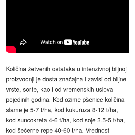
Količina žetvenih ostataka u intenzivnoj biljnoj
proizvodnji je dosta značajna i zavisi od biljne
vrste, sorte, kao i od vremenskih uslova
pojedinih godina. Kod ozime pšenice količina
slame je 5-7 t/ha, kod kukuruza 8-12 t/ha,
kod suncokreta 4-6 t/ha, kod soje 3.5-5 t/ha,
kod šećerne repe 40-60 t/ha. Vrednost