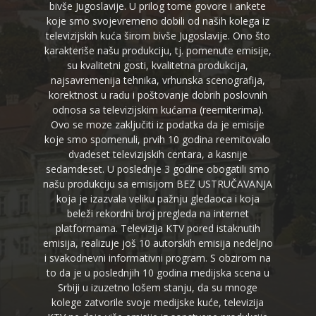
bivše Jugoslavije. U prilog tome govore i ankete
koje smo svojevremeno dobili od naših kolega iz
televizijskih kuća širom bivše Jugoslavije. Ono što
karakteriše našu produkciju, tj. pomenute emisije,
su kvalitetni gosti, kvalitetna produkcija,
najsavremenija tehnika, vrhunska scenografija,
korektnost u radu i poštovanje dobrih poslovnih
odnosa sa televizijskim kućama (reemiterima).
Ovo se moze zaključiti iz podatka da je emisije
koje smo spomenuli, prvih 10 godina reemitovalo
dvadeset televizijskih centara, a kasnije
sedamdeset. U poslednje 3 godine obogatili smo
našu produkciju sa emisijom BEZ USTRUČAVANJA
koja je izazvala veliku pažnju gledaoca i koja
beleži rekordni broj pregleda na internet
platformama. Televizija KTV pored istaknutih
emisija, realizuje još 10 autorskih emisija nedeljno
i svakodnevni informativni program. S obzirom na
to da je u poslednjih 10 godina medijska scena u
Srbiji u izuzetno lošem stanju, da su mnoge
kolege zatvorile svoje medijske kuće, televizija