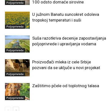
100 odsto domaće sirovine
Poljoprivreda
U južnom Banatu suncokret odoleva
tropskoj temperaturi i suši
Poljoprivreda
Suša razotkriva decenije zapostavljanja
poljoprivrede i upravljanja vodama
Poljoprivreda
Proizvođači mleka iz cele Srbije
pozvani da se uključe u novi projekat
Poljoprivreda
Zaštitimo pčele od toplotnog talasa
Poljoprivreda