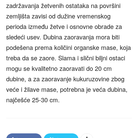
zadržavanja žetvenih ostataka na površini
zemljišta zavisi od dužine vremenskog
perioda između žetve i osnovne obrade za
sledeći usev. Dubina zaoravanja mora biti
podešena prema količini organske mase, koja
treba da se zaore. Slama i slični biljni ostaci
mogu se kvalitetno zaoravati do 20 cm
dubine, a za zaoravanje kukuruzovine zbog
veće i žilave mase, potrebna je veća dubina,
najčešće 25-30 cm.