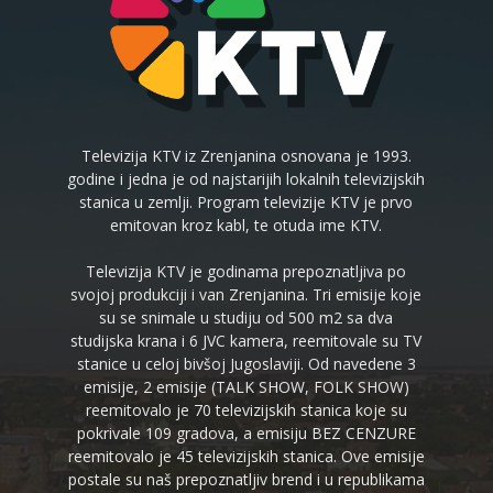
Televizija KTV iz Zrenjanina osnovana je 1993.
godine i jedna je od najstarijih lokalnih televizijskih
stanica u zemlji. Program televizije KTV je prvo
emitovan kroz kabl, te otuda ime KTV.
Televizija KTV je godinama prepoznatljiva po
svojoj produkciji i van Zrenjanina. Tri emisije koje
su se snimale u studiju od 500 m2 sa dva
studijska krana i 6 JVC kamera, reemitovale su TV
stanice u celoj bivšoj Jugoslaviji. Od navedene 3
emisije, 2 emisije (TALK SHOW, FOLK SHOW)
reemitovalo je 70 televizijskih stanica koje su
pokrivale 109 gradova, a emisiju BEZ CENZURE
reemitovalo je 45 televizijskih stanica. Ove emisije
postale su naš prepoznatljiv brend i u republikama