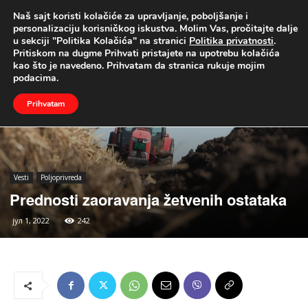
Naš sajt koristi kolačiće za upravljanje, poboljšanje i
UŽIVO
personalizaciju korisničkog iskustva. Molim Vas, pročitajte dalje
u sekciji "Politika Kolačića" na stranici
Politika privatnosti
.
Naslovna
Vesti
Poljoprivreda
Pritiskom na dugme Prihvati pristajete na upotrebu kolačića
kao što je navedeno. Prihvatam da stranica rukuje mojim
podacima.
Prihvatam
Vesti
Poljoprivreda
Prednosti zaoravanja žetvenih ostataka
јул 1, 2022
242