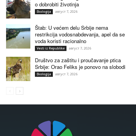
o dobrobiti životinja
август 7, 2026
Ekologija
Štab: U većem delu Srbije nema
restrikcija vodosnabdevanja, apel da se
voda koristi racionalno
август 7, 2026
Vesti iz Republike
Društvo za zaštitu i proučavanje ptica
Srbije: Orao Feliks je ponovo na slobodi
август 7, 2026
Ekologija