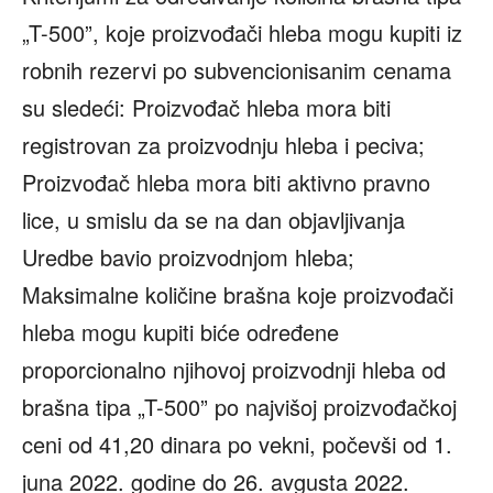
„T-500”, koje proizvođači hleba mogu kupiti iz
robnih rezervi po subvencionisanim cenama
su sledeći: Proizvođač hleba mora biti
registrovan za proizvodnju hleba i peciva;
Proizvođač hleba mora biti aktivno pravno
lice, u smislu da se na dan objavljivanja
Uredbe bavio proizvodnjom hleba;
Maksimalne količine brašna koje proizvođači
hleba mogu kupiti biće određene
proporcionalno njihovoj proizvodnji hleba od
brašna tipa „T-500” po najvišoj proizvođačkoj
ceni od 41,20 dinara po vekni, počevši od 1.
juna 2022. godine do 26. avgusta 2022.