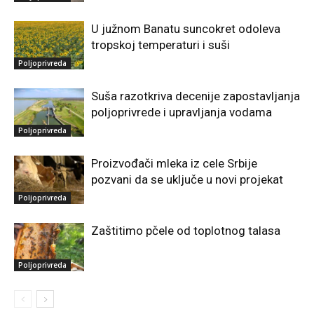
U južnom Banatu suncokret odoleva
tropskoj temperaturi i suši
Poljoprivreda
Suša razotkriva decenije zapostavljanja
poljoprivrede i upravljanja vodama
Poljoprivreda
Proizvođači mleka iz cele Srbije
pozvani da se uključe u novi projekat
Poljoprivreda
Zaštitimo pčele od toplotnog talasa
Poljoprivreda