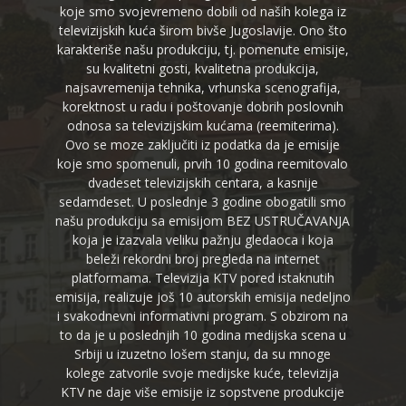
koje smo svojevremeno dobili od naših kolega iz
televizijskih kuća širom bivše Jugoslavije. Ono što
karakteriše našu produkciju, tj. pomenute emisije,
su kvalitetni gosti, kvalitetna produkcija,
najsavremenija tehnika, vrhunska scenografija,
korektnost u radu i poštovanje dobrih poslovnih
odnosa sa televizijskim kućama (reemiterima).
Ovo se moze zaključiti iz podatka da je emisije
koje smo spomenuli, prvih 10 godina reemitovalo
dvadeset televizijskih centara, a kasnije
sedamdeset. U poslednje 3 godine obogatili smo
našu produkciju sa emisijom BEZ USTRUČAVANJA
koja je izazvala veliku pažnju gledaoca i koja
beleži rekordni broj pregleda na internet
platformama. Televizija KTV pored istaknutih
emisija, realizuje još 10 autorskih emisija nedeljno
i svakodnevni informativni program. S obzirom na
to da je u poslednjih 10 godina medijska scena u
Srbiji u izuzetno lošem stanju, da su mnoge
kolege zatvorile svoje medijske kuće, televizija
KTV ne daje više emisije iz sopstvene produkcije