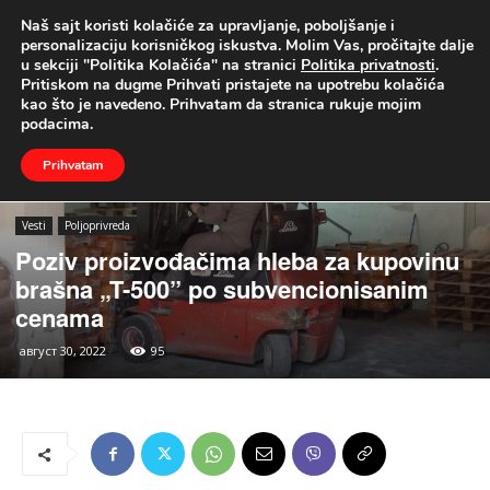
Naš sajt koristi kolačiće za upravljanje, poboljšanje i
UŽIVO
personalizaciju korisničkog iskustva. Molim Vas, pročitajte dalje
u sekciji "Politika Kolačića" na stranici
Politika privatnosti
.
Naslovna
Vesti
Poljoprivreda
Pritiskom na dugme Prihvati pristajete na upotrebu kolačića
kao što je navedeno. Prihvatam da stranica rukuje mojim
podacima.
Prihvatam
Vesti
Poljoprivreda
Poziv proizvođačima hleba za kupovinu
brašna „T-500” po subvencionisanim
cenama
август 30, 2022
95