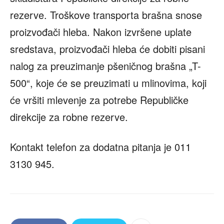
rezerve. Troškove transporta brašna snose
proizvođači hleba. Nakon izvršene uplate
sredstava, proizvođači hleba će dobiti pisani
nalog za preuzimanje pšeničnog brašna „T-
500“, koje će se preuzimati u mlinovima, koji
će vršiti mlevenje za potrebe Republičke
direkcije za robne rezerve.
Kontakt telefon za dodatna pitanja je 011
3130 945.