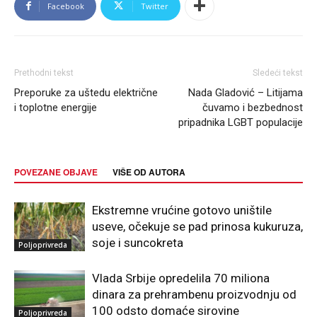
Facebook
Twitter
Prethodni tekst
Sledeći tekst
Preporuke za uštedu električne
Nada Gladović – Litijama
i toplotne energije
čuvamo i bezbednost
pripadnika LGBT populacije
POVEZANE OBJAVE
VIŠE OD AUTORA
Ekstremne vrućine gotovo uništile
useve, očekuje se pad prinosa kukuruza,
soje i suncokreta
Poljoprivreda
Vlada Srbije opredelila 70 miliona
dinara za prehrambenu proizvodnju od
100 odsto domaće sirovine
Poljoprivreda