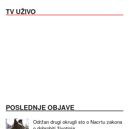
TV UŽIVO
POSLEDNJE OBJAVE
Održan drugi okrugli sto o Nacrtu zakona
o dobrobiti životinja