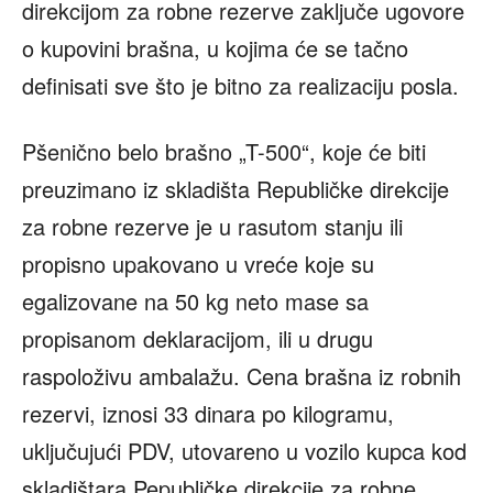
direkcijom za robne rezerve zaključe ugovore
o kupovini brašna, u kojima će se tačno
definisati sve što je bitno za realizaciju posla.
Pšenično belo brašno „T-500“, koje će biti
preuzimano iz skladišta Republičke direkcije
za robne rezerve je u rasutom stanju ili
propisno upakovano u vreće koje su
egalizovane na 50 kg neto mase sa
propisanom deklaracijom, ili u drugu
raspoloživu ambalažu. Cena brašna iz robnih
rezervi, iznosi 33 dinara po kilogramu,
uključujući PDV, utovareno u vozilo kupca kod
skladištara Pepubličke direkcije za robne