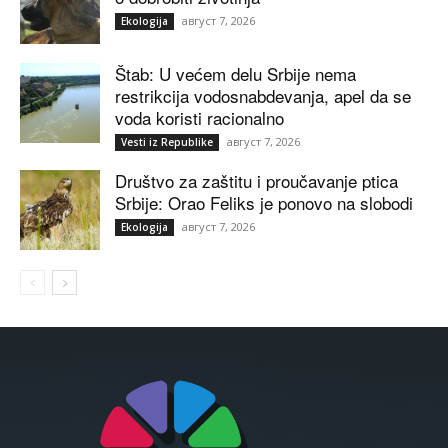
август 7, 2026
Ekologija
Štab: U većem delu Srbije nema
restrikcija vodosnabdevanja, apel da se
voda koristi racionalno
август 7, 2026
Vesti iz Republike
Društvo za zaštitu i proučavanje ptica
Srbije: Orao Feliks je ponovo na slobodi
август 7, 2026
Ekologija