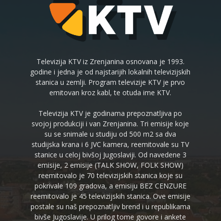
Televizija KTV iz Zrenjanina osnovana je 1993.
godine i jedna je od najstarijih lokalnih televizijskih
stanica u zemlji. Program televizije KTV je prvo
emitovan kroz kabl, te otuda ime KTV.
Televizija KTV je godinama prepoznatljiva po
svojoj produkciji i van Zrenjanina. Tri emisije koje
su se snimale u studiju od 500 m2 sa dva
studijska krana i 6 JVC kamera, reemitovale su TV
stanice u celoj bivšoj Jugoslaviji. Od navedene 3
emisije, 2 emisije (TALK SHOW, FOLK SHOW)
reemitovalo je 70 televizijskih stanica koje su
pokrivale 109 gradova, a emisiju BEZ CENZURE
reemitovalo je 45 televizijskih stanica. Ove emisije
postale su naš prepoznatljiv brend i u republikama
bivše Jugoslavije. U prilog tome govore i ankete