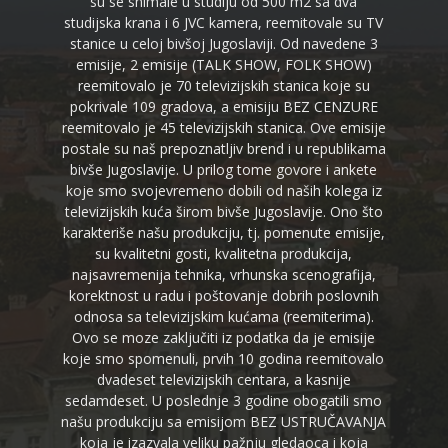
su se snimale u studiju od 500 m2 sa dva
studijska krana i 6 JVC kamera, reemitovale su TV
stanice u celoj bivšoj Jugoslaviji. Od navedene 3
emisije, 2 emisije (TALK SHOW, FOLK SHOW)
reemitovalo je 70 televizijskih stanica koje su
pokrivale 109 gradova, a emisiju BEZ CENZURE
reemitovalo je 45 televizijskih stanica. Ove emisije
postale su naš prepoznatljiv brend i u republikama
bivše Jugoslavije. U prilog tome govore i ankete
koje smo svojevremeno dobili od naših kolega iz
televizijskih kuća širom bivše Jugoslavije. Ono što
karakteriše našu produkciju, tj. pomenute emisije,
su kvalitetni gosti, kvalitetna produkcija,
najsavremenija tehnika, vrhunska scenografija,
korektnost u radu i poštovanje dobrih poslovnih
odnosa sa televizijskim kućama (reemiterima).
Ovo se moze zaključiti iz podatka da je emisije
koje smo spomenuli, prvih 10 godina reemitovalo
dvadeset televizijskih centara, a kasnije
sedamdeset. U poslednje 3 godine obogatili smo
našu produkciju sa emisijom BEZ USTRUČAVANJA
koja je izazvala veliku pažnju gledaoca i koja