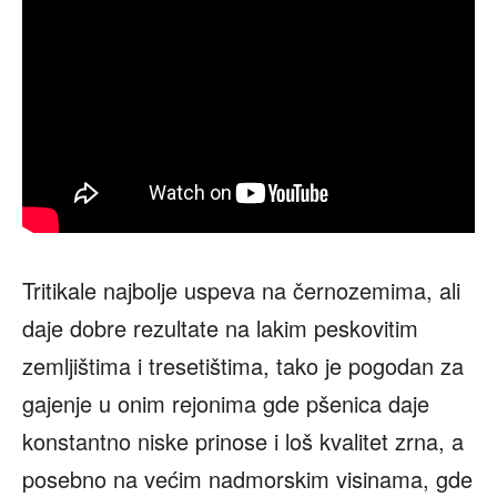
Tritikale najbolje uspeva na černozemima, ali
daje dobre rezultate na lakim peskovitim
zemljištima i tresetištima, tako je pogodan za
gajenje u onim rejonima gde pšenica daje
konstantno niske prinose i loš kvalitet zrna, a
posebno na većim nadmorskim visinama, gde