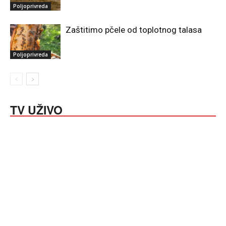
Poljoprivreda
Zaštitimo pčele od toplotnog talasa
Poljoprivreda
TV UŽIVO