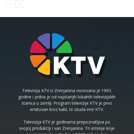
Televizija KTV iz Zrenjanina osnovana je 1993.
godine i jedna je od najstarijih lokalnih televizijskih
stanica u zemlji. Program televizije KTV je prvo
emitovan kroz kabl, te otuda ime KTV.
Televizija KTV je godinama prepoznatljiva po
svojoj produkciji i van Zrenjanina. Tri emisije koje