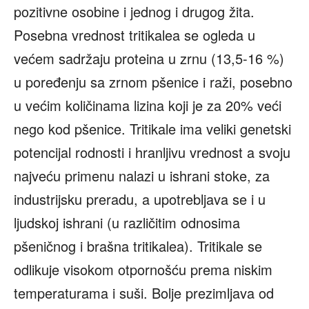
pozitivne osobine i jednog i drugog žita.
Posebna vrednost tritikalea se ogleda u
većem sadržaju proteina u zrnu (13,5-16 %)
u poređenju sa zrnom pšenice i raži, posebno
u većim količinama lizina koji je za 20% veći
nego kod pšenice. Tritikale ima veliki genetski
potencijal rodnosti i hranljivu vrednost a svoju
najveću primenu nalazi u ishrani stoke, za
industrijsku preradu, a upotrebljava se i u
ljudskoj ishrani (u različitim odnosima
pšeničnog i brašna tritikalea). Tritikale se
odlikuje visokom otpornošću prema niskim
temperaturama i suši. Bolje prezimljava od