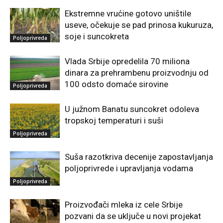
Ekstremne vrućine gotovo uništile
useve, očekuje se pad prinosa kukuruza,
soje i suncokreta
Poljoprivreda
Vlada Srbije opredelila 70 miliona
dinara za prehrambenu proizvodnju od
100 odsto domaće sirovine
Poljoprivreda
U južnom Banatu suncokret odoleva
tropskoj temperaturi i suši
Poljoprivreda
Suša razotkriva decenije zapostavljanja
poljoprivrede i upravljanja vodama
Poljoprivreda
Proizvođači mleka iz cele Srbije
pozvani da se uključe u novi projekat