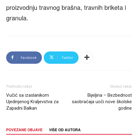
proizvodnju travnog brašna, travnih briketa i
granula.
Facebook
Twitter
Prethodni tekst
Sledeći tekst
Vučić sa izaslanikom
Bijeljina – Bezbednost
Ujedinjenog Kraljevstva za
saobraćaja uoči nove školske
Zapadni Balkan
godine
POVEZANE OBJAVE
VIŠE OD AUTORA