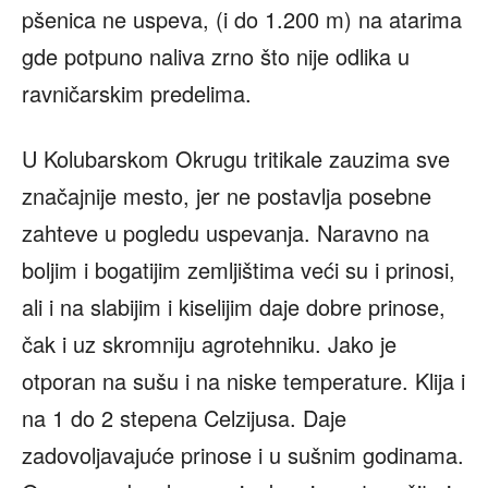
pšenica ne uspeva, (i do 1.200 m) na atarima
gde potpuno naliva zrno što nije odlika u
ravničarskim predelima.
U Kolubarskom Okrugu tritikale zauzima sve
značajnije mesto, jer ne postavlja posebne
zahteve u pogledu uspevanja. Naravno na
boljim i bogatijim zemljištima veći su i prinosi,
ali i na slabijim i kiselijim daje dobre prinose,
čak i uz skromniju agrotehniku. Jako je
otporan na sušu i na niske temperature. Klija i
na 1 do 2 stepena Celzijusa. Daje
zadovoljavajuće prinose i u sušnim godinama.