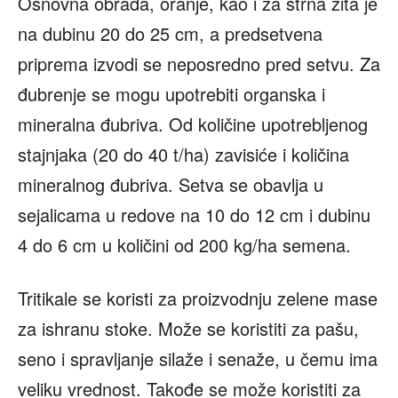
Osnovna obrada, oranje, kao i za strna žita je
na dubinu 20 do 25 cm, a predsetvena
priprema izvodi se neposredno pred setvu. Za
đubrenje se mogu upotrebiti organska i
mineralna đubriva. Od količine upotrebljenog
stajnjaka (20 do 40 t/ha) zavisiće i količina
mineralnog đubriva. Setva se obavlja u
sejalicama u redove na 10 do 12 cm i dubinu
4 do 6 cm u količini od 200 kg/ha semena.
Tritikale se koristi za proizvodnju zelene mase
za ishranu stoke. Može se koristiti za pašu,
seno i spravljanje silaže i senaže, u čemu ima
veliku vrednost. Takođe se može koristiti za