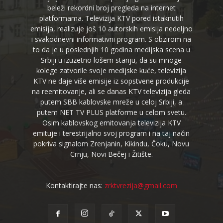
beleži rekordni broj pregleda na internet
platformama. Televizija KTV pored istaknutih
emisija, realizuje još 10 autorskih emisija nedeljno
i svakodnevni informativni program. S obzirom na
to da je u poslednjih 10 godina medijska scena u
Srbiji u izuzetno lošem stanju, da su mnoge
kolege zatvorile svoje medijske kuće, televizija
KTV ne daje više emisije iz sopstvene produkcije
na reemitovanje, ali se danas KTV televizija gleda
putem SBB kablovske mreže u celoj Srbiji, a
putem NET TV PLUS platforme u celom svetu.
Osim kablovskog emitovanja televizija KTV
emituje i terestrijalno svoj program i na taj način
pokriva signalom Zrenjanin, Kikindu, Čoku, Novu
Crnju, Novi Bečej i Žitište.
Kontaktirajte nas:
zrktvrezija@gmail.com