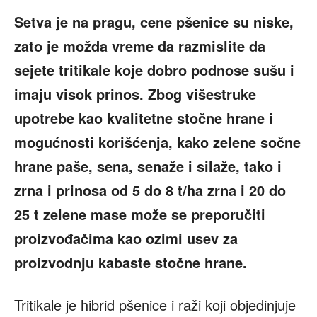
Setva je na pragu, cene pšenice su niske,
zato je možda vreme da razmislite da
sejete tritikale koje dobro podnose sušu i
imaju visok prinos. Zbog višestruke
upotrebe kao kvalitetne stočne hrane i
mogućnosti korišćenja, kako zelene sočne
hrane paše, sena, senaže i silaže, tako i
zrna i prinosa od 5 do 8 t/ha zrna i 20 do
25 t zelene mase može se preporučiti
proizvođačima kao ozimi usev za
proizvodnju kabaste stočne hrane.
Tritikale je hibrid pšenice i raži koji objedinjuje