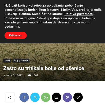
Naš sajt koristi kolačiće za upravljanje, poboljšanje i
UŽIVO
personalizaciju korisničkog iskustva. Molim Vas, pročitajte dalje
u sekciji "Politika Kolačića" na stranici
Politika privatnosti
.
Naslovna
Vesti
Poljoprivreda
Pritiskom na dugme Prihvati pristajete na upotrebu kolačića
kao što je navedeno. Prihvatam da stranica rukuje mojim
podacima.
Prihvatam
Vesti
Poljoprivreda
Zašto su tritikale bolje od pšenice
август 31, 2022
1343