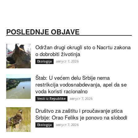
POSLEDNJE OBJAVE
Održan drugi okrugli sto o Nacrtu zakona
o dobrobiti životinja
август 7, 2026
Ekologija
Štab: U većem delu Srbije nema
restrikcija vodosnabdevanja, apel da se
voda koristi racionalno
август 7, 2026
Vesti iz Republike
Društvo za zaštitu i proučavanje ptica
Srbije: Orao Feliks je ponovo na slobodi
август 7, 2026
Ekologija