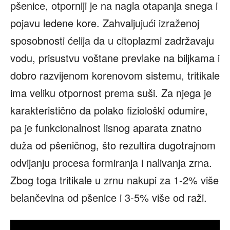
pšenice, otporniji je na nagla otapanja snega i
pojavu ledene kore. Zahvaljujući izraženoj
sposobnosti ćelija da u citoplazmi zadržavaju
vodu, prisustvu voštane prevlake na biljkama i
dobro razvijenom korenovom sistemu, tritikale
ima veliku otpornost prema suši. Za njega je
karakteristično da polako fiziološki odumire,
pa je funkcionalnost lisnog aparata znatno
duža od pšeničnog, što rezultira dugotrajnom
odvijanju procesa formiranja i nalivanja zrna.
Zbog toga tritikale u zrnu nakupi za 1-2% više
belančevina od pšenice i 3-5% više od raži.