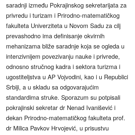
saradnji između Pokrajinskog sekretarijata za
privredu i turizam i Prirodno-matematičkog
fakulteta Univerziteta u Novom Sadu za cilj
prevashodno ima definisanje okvirnih
mehanizama bliže saradnje koja se ogleda u
intenzivnijem povezivanju nauke i privrede,
odnosno stručnog kadra i sektora turizma i
ugostiteljstva u AP Vojvodini, kao i u Republici
Srbiji, a u skladu sa odgovarajućim
standardima struke. Sporazum su potpisali
pokrajinski sekretar dr Nenad Ivanišević i
dekan Prirodno-matematičkog fakulteta prof.
dr Milica Pavkov Hrvojević, u prisustvu