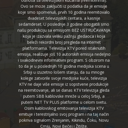
odnosa sa televizijskim kućama (reemiterima).
Ovo se moze zaključiti iz podatka da je emisije
koje smo spomenuli, prvih 10 godina reemitovalo
dvadeset televizijskih centara, a kasnije
sedamdeset. U poslednje 3 godine obogatili smo
našu produkciju sa emisijom BEZ USTRUČAVANJA
koja je izazvala veliku pažnju gledaoca i koja
beleži rekordni broj pregleda na internet
platformama. Televizija KTV pored istaknutih
emisija, realizuje još 10 autorskih emisija nedeljno
i svakodnevni informativni program. S obzirom na
to da je u poslednjih 10 godina medijska scena u
Srbiji u izuzetno lošem stanju, da su mnoge
kolege zatvorile svoje medijske kuće, televizija
KTV ne daje više emisije iz sopstvene produkcije
na reemitovanje, ali se danas KTV televizija gleda
putem SBB kablovske mreže u celoj Srbiji, a
putem NET TV PLUS platforme u celom svetu.
Osim kablovskog emitovanja televizija KTV
emituje i terestrijalno svoj program i na taj način
pokriva signalom Zrenjanin, Kikindu, Čoku, Novu
Crnju, Novi Bečej i Žitište.