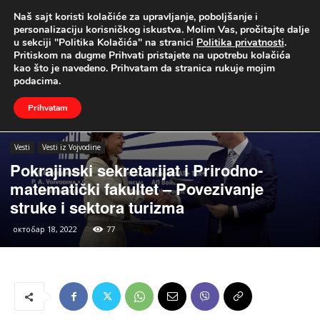
Naš sajt koristi kolačiće za upravljanje, poboljšanje i
UŽIVO
personalizaciju korisničkog iskustva. Molim Vas, pročitajte dalje
u sekciji "Politika Kolačića" na stranici
Politika privatnosti
.
Naslovna
Vesti
Vesti iz Vojvodine
Pritiskom na dugme Prihvati pristajete na upotrebu kolačića
kao što je navedeno. Prihvatam da stranica rukuje mojim
podacima.
Prihvatam
Vesti
Vesti iz Vojvodine
Pokrajinski sekretarijat i Prirodno-
matematički fakultet – Povezivanje
struke i sektora turizma
октобар 18, 2022
77