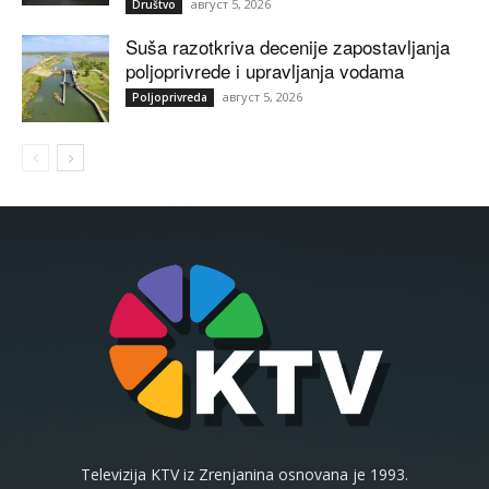
август 5, 2026
Društvo
Suša razotkriva decenije zapostavljanja
poljoprivrede i upravljanja vodama
август 5, 2026
Poljoprivreda
Televizija KTV iz Zrenjanina osnovana je 1993.