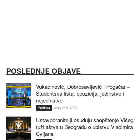
POSLEDNJE OBJAVE
Vukadinović, Dobrosavljević i Pogačar –
Studentska lista, opozicija, jedinstvo i
nejedinstvo
август 5, 2026
Politika
Ustavobranitelji osuđuju saopštenje Višeg
tužilaštva u Beogradu o ubistvu Vladimira
Cvijana