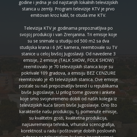
godine i jedna je od najstarijih lokalnih televizijskih
stanica u zemlji. Program televizije KTV je prvo
emitovan kroz kabl, te otuda ime KTV.
Televizija KTV je godinama prepoznatljiva po
svojoj produkciji i van Zrenjanina. Tri emisije koje
su se snimale u studiju od 500 m2 sa dva
studijska krana i 6 JVC kamera, reemitovale su TV
stanice u celoj bivšoj Jugoslaviji. Od navedene 3
emisije, 2 emisije (TALK SHOW, FOLK SHOW)
reemitovalo je 70 televizijskih stanica koje su
pokrivale 109 gradova, a emisiju BEZ CENZURE
reemitovalo je 45 televizijskih stanica. Ove emisije
postale su naš prepoznatljiv brend i u republikama
bivše Jugoslavije. U prilog tome govore i ankete
koje smo svojevremeno dobili od naših kolega iz
televizijskih kuća širom bivše Jugoslavije. Ono što
karakteriše našu produkciju, tj. pomenute emisije,
su kvalitetni gosti, kvalitetna produkcija,
najsavremenija tehnika, vrhunska scenografija,
korektnost u radu i poštovanje dobrih poslovnih