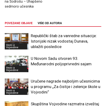
na Šodrošu – Uhapšeno
sedmoro učesnika
POVEZANE OBJAVE
VIŠE OD AUTORA
Republički štab za vanredne situacije:
Istorijski nizak vodostaj Dunava,
Vesti iz
ublažiti posledice
Vojvodine
U Novom Sadu otvoren 93.
Međunarodni poljoprivredni sajam
Vesti iz
Vojvodine
Uručene nagrade najboljim učesnicima
u programu „Za čistije i zelenije škole u
Vesti iz
Vojvodini“
Vojvodine
Skupština Vojvodine razmatra izveštaj