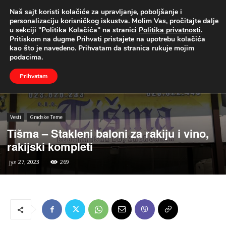
Naš sajt koristi kolačiće za upravljanje, poboljšanje i
UŽIVO
personalizaciju korisničkog iskustva. Molim Vas, pročitajte dalje
u sekciji "Politika Kolačića" na stranici
Politika privatnosti
.
Naslovna
Vesti
Gradske Teme
Pritiskom na dugme Prihvati pristajete na upotrebu kolačića
kao što je navedeno. Prihvatam da stranica rukuje mojim
podacima.
Prihvatam
Vesti
Gradske Teme
Tišma – Stakleni baloni za rakiju i vino,
rakijski kompleti
јул 27, 2023
269