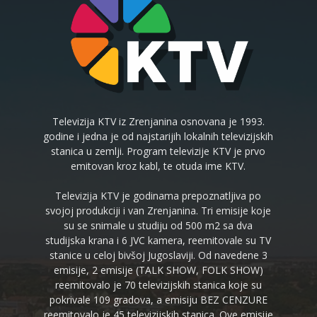
Televizija KTV iz Zrenjanina osnovana je 1993.
godine i jedna je od najstarijih lokalnih televizijskih
stanica u zemlji. Program televizije KTV je prvo
emitovan kroz kabl, te otuda ime KTV.
Televizija KTV je godinama prepoznatljiva po
svojoj produkciji i van Zrenjanina. Tri emisije koje
su se snimale u studiju od 500 m2 sa dva
studijska krana i 6 JVC kamera, reemitovale su TV
stanice u celoj bivšoj Jugoslaviji. Od navedene 3
emisije, 2 emisije (TALK SHOW, FOLK SHOW)
reemitovalo je 70 televizijskih stanica koje su
pokrivale 109 gradova, a emisiju BEZ CENZURE
reemitovalo je 45 televizijskih stanica. Ove emisije