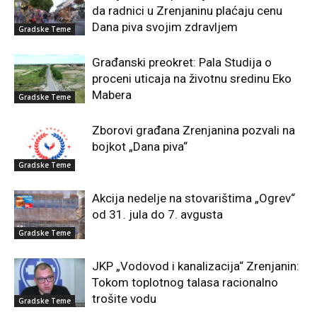
da radnici u Zrenjaninu plaćaju cenu
Dana piva svojim zdravljem
Gradske Teme
Građanski preokret: Pala Studija o
proceni uticaja na životnu sredinu Eko
Mabera
Gradske Teme
Zborovi građana Zrenjanina pozvali na
bojkot „Dana piva“
Gradske Teme
Akcija nedelje na stovarištima „Ogrev“
od 31. jula do 7. avgusta
Gradske Teme
JKP „Vodovod i kanalizacija“ Zrenjanin:
Tokom toplotnog talasa racionalno
trošite vodu
Gradske Teme