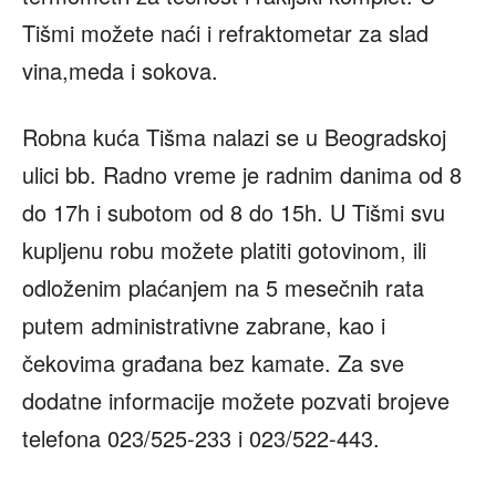
Tišmi možete naći i refraktometar za slad
vina,meda i sokova.
Robna kuća Tišma nalazi se u Beogradskoj
ulici bb. Radno vreme je radnim danima od 8
do 17h i subotom od 8 do 15h. U Tišmi svu
kupljenu robu možete platiti gotovinom, ili
odloženim plaćanjem na 5 mesečnih rata
putem administrativne zabrane, kao i
čekovima građana bez kamate. Za sve
dodatne informacije možete pozvati brojeve
telefona 023/525-233 i 023/522-443.