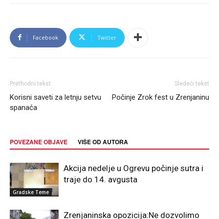
Facebook
Twitter
Prethodni tekst
Sledeći tekst
Korisni saveti za letnju setvu
Počinje Zrok fest u Zrenjaninu
spanaća
POVEZANE OBJAVE
VIŠE OD AUTORA
Akcija nedelje u Ogrevu počinje sutra i
traje do 14. avgusta
Gradske Teme
Zrenjaninska opozicija:Ne dozvolimo