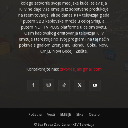
kolege zatvorile svoje medijske kuće, televizija
KTV ne daje više emisije iz sopstvene produkcije
na reemitovanje, ali se danas KTV televizija gleda
putem SBB kablovske mreže u celoj Srbiji, a
putem NET TV PLUS platforme u celom svetu.
Osim kablovskog emitovanja televizija KTV
emituje i terestrijalno svoj program i na taj način
pokriva signalom Zrenjanin, Kikindu, Čoku, Novu
Crnju, Novi Bečej i Žitište.
Kontaktirajte nas:
zrktvrezija@gmail.com
Početna
Vesti
EMISIJE
Slike
Ostalo
© Sva Prava Zadržana - KTV Televizija