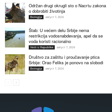
Održan drugi okrugli sto o Nacrtu zakona
o dobrobiti životinja
август 7, 2026
Ekologija
Štab: U većem delu Srbije nema
restrikcija vodosnabdevanja, apel da se
voda koristi racionalno
август 7, 2026
Vesti iz Republike
Društvo za zaštitu i proučavanje ptica
Srbije: Orao Feliks je ponovo na slobodi
август 7, 2026
Ekologija