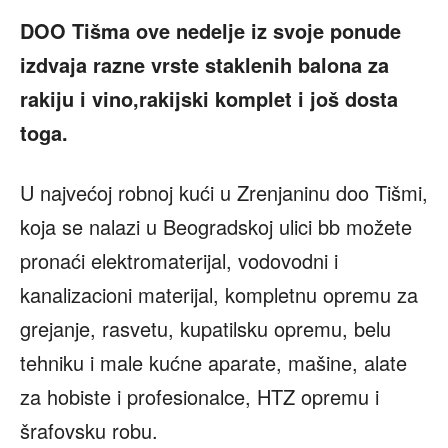
DOO Tišma ove nedelje iz svoje ponude
izdvaja razne vrste staklenih balona za
rakiju i vino,rakijski komplet i još dosta
toga.
U najvećoj robnoj kući u Zrenjaninu doo Tišmi,
koja se nalazi u Beogradskoj ulici bb možete
pronaći elektromaterijal, vodovodni i
kanalizacioni materijal, kompletnu opremu za
grejanje, rasvetu, kupatilsku opremu, belu
tehniku i male kućne aparate, mašine, alate
za hobiste i profesionalce, HTZ opremu i
šrafovsku robu.