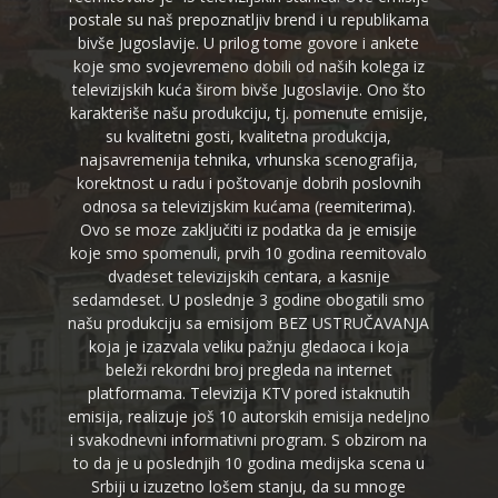
postale su naš prepoznatljiv brend i u republikama
bivše Jugoslavije. U prilog tome govore i ankete
koje smo svojevremeno dobili od naših kolega iz
televizijskih kuća širom bivše Jugoslavije. Ono što
karakteriše našu produkciju, tj. pomenute emisije,
su kvalitetni gosti, kvalitetna produkcija,
najsavremenija tehnika, vrhunska scenografija,
korektnost u radu i poštovanje dobrih poslovnih
odnosa sa televizijskim kućama (reemiterima).
Ovo se moze zaključiti iz podatka da je emisije
koje smo spomenuli, prvih 10 godina reemitovalo
dvadeset televizijskih centara, a kasnije
sedamdeset. U poslednje 3 godine obogatili smo
našu produkciju sa emisijom BEZ USTRUČAVANJA
koja je izazvala veliku pažnju gledaoca i koja
beleži rekordni broj pregleda na internet
platformama. Televizija KTV pored istaknutih
emisija, realizuje još 10 autorskih emisija nedeljno
i svakodnevni informativni program. S obzirom na
to da je u poslednjih 10 godina medijska scena u
Srbiji u izuzetno lošem stanju, da su mnoge