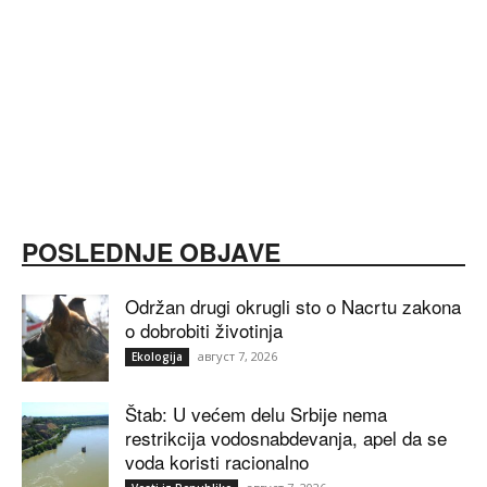
POSLEDNJE OBJAVE
Održan drugi okrugli sto o Nacrtu zakona
o dobrobiti životinja
август 7, 2026
Ekologija
Štab: U većem delu Srbije nema
restrikcija vodosnabdevanja, apel da se
voda koristi racionalno