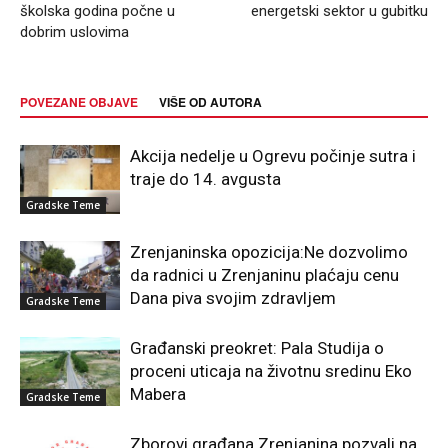
školska godina počne u
energetski sektor u gubitku
dobrim uslovima
POVEZANE OBJAVE
VIŠE OD AUTORA
Akcija nedelje u Ogrevu počinje sutra i
traje do 14. avgusta
Gradske Teme
Zrenjaninska opozicija:Ne dozvolimo
da radnici u Zrenjaninu plaćaju cenu
Dana piva svojim zdravljem
Gradske Teme
Građanski preokret: Pala Studija o
proceni uticaja na životnu sredinu Eko
Mabera
Gradske Teme
Zborovi građana Zrenjanina pozvali na