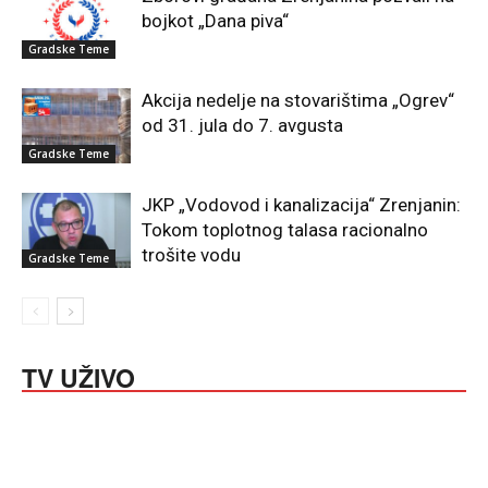
bojkot „Dana piva“
Gradske Teme
Akcija nedelje na stovarištima „Ogrev“
od 31. jula do 7. avgusta
Gradske Teme
JKP „Vodovod i kanalizacija“ Zrenjanin:
Tokom toplotnog talasa racionalno
trošite vodu
Gradske Teme
TV UŽIVO