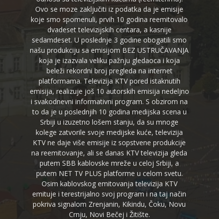
Ovo se moze zaključiti iz podatka da je emisije
koje smo spomenuli, prvih 10 godina reemitovalo
dvadeset televizijskih centara, a kasnije
sedamdeset. U poslednje 3 godine obogatili smo
našu produkciju sa emisijom BEZ USTRUČAVANJA
koja je izazvala veliku pažnju gledaoca i koja
beleži rekordni broj pregleda na internet
platformama. Televizija KTV pored istaknutih
emisija, realizuje još 10 autorskih emisija nedeljno
i svakodnevni informativni program. S obzirom na
to da je u poslednjih 10 godina medijska scena u
Srbiji u izuzetno lošem stanju, da su mnoge
kolege zatvorile svoje medijske kuće, televizija
KTV ne daje više emisije iz sopstvene produkcije
na reemitovanje, ali se danas KTV televizija gleda
putem SBB kablovske mreže u celoj Srbiji, a
putem NET TV PLUS platforme u celom svetu.
Osim kablovskog emitovanja televizija KTV
emituje i terestrijalno svoj program i na taj način
pokriva signalom Zrenjanin, Kikindu, Čoku, Novu
Crnju, Novi Bečej i Žitište.