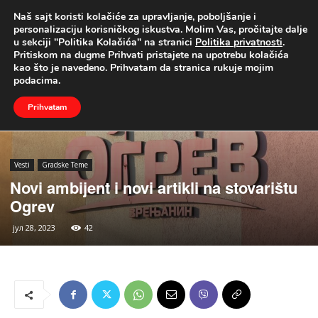
Naš sajt koristi kolačiće za upravljanje, poboljšanje i
UŽIVO
personalizaciju korisničkog iskustva. Molim Vas, pročitajte dalje
u sekciji "Politika Kolačića" na stranici
Politika privatnosti
.
Naslovna
Vesti
Gradske Teme
Pritiskom na dugme Prihvati pristajete na upotrebu kolačića
kao što je navedeno. Prihvatam da stranica rukuje mojim
podacima.
Prihvatam
Vesti
Gradske Teme
Novi ambijent i novi artikli na stovarištu
Ogrev
јул 28, 2023
42