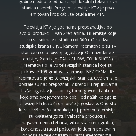
godine i jedna je od najstarijih lokalnih televizijskih
stanica u zemlji. Program televizije KTV je prvo
emitovan kroz kabl, te otuda ime KTV.
Televizija KTV je godinama prepoznatljiva po
svojoj produkciji i van Zrenjanina. Tri emisije koje
su se snimale u studiju od 500 m2 sa dva
studijska krana i 6 JVC kamera, reemitovale su TV
stanice u celoj bivšoj Jugoslaviji. Od navedene 3
emisije, 2 emisije (TALK SHOW, FOLK SHOW)
reemitovalo je 70 televizijskih stanica koje su
pokrivale 109 gradova, a emisiju BEZ CENZURE
reemitovalo je 45 televizijskih stanica. Ove emisije
postale su naš prepoznatljiv brend i u republikama
bivše Jugoslavije. U prilog tome govore i ankete
koje smo svojevremeno dobili od naših kolega iz
televizijskih kuća širom bivše Jugoslavije. Ono što
karakteriše našu produkciju, tj. pomenute emisije,
su kvalitetni gosti, kvalitetna produkcija,
najsavremenija tehnika, vrhunska scenografija,
korektnost u radu i poštovanje dobrih poslovnih
odnosa sa televizijskim kućama (reemiterima).