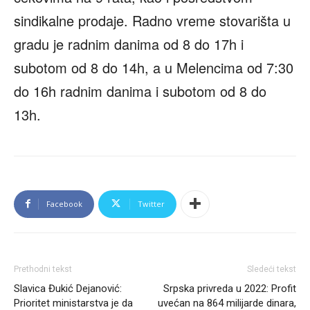
sindikalne prodaje. Radno vreme stovarišta u
gradu je radnim danima od 8 do 17h i
subotom od 8 do 14h, a u Melencima od 7:30
do 16h radnim danima i subotom od 8 do
13h.
Facebook
Twitter
Prethodni tekst
Sledeći tekst
Slavica Đukić Dejanović:
Srpska privreda u 2022: Profit
Prioritet ministarstva je da
uvećan na 864 milijarde dinara,