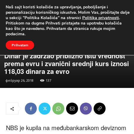
Naš sajt koristi kolačiće za upravljanje, poboljšanje i
UŽIVO
personalizaciju korisničkog iskustva. Molim Vas, pročitajte dalje
u sekciji "Politika Kolačića" na stranici
Politika privatnosti
.
Naslovna
Vesti
Ekonomija
Pritiskom na dugme Prihvati pristajete na upotrebu kolačića
kao što je navedeno. Prihvatam da stranica rukuje mojim
podacima.
Prihvatam
Vesti
Ekonomija
Dinar je zadržao približno istu vrednost
prema evru i zvanični srednji kurs iznosi
118,03 dinara za evro
фебруар 26, 2018
137
NBS je kupila na međubankarskom deviznom