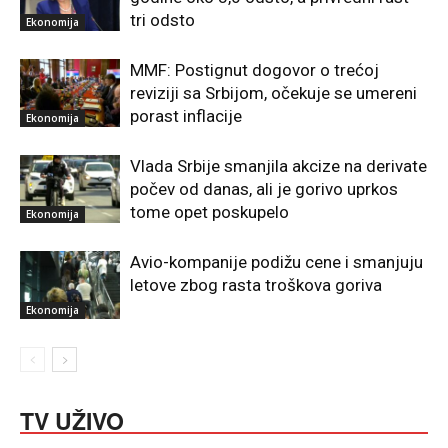
tri odsto
Ekonomija
MMF: Postignut dogovor o trećoj
reviziji sa Srbijom, očekuje se umereni
porast inflacije
Ekonomija
Vlada Srbije smanjila akcize na derivate
počev od danas, ali je gorivo uprkos
tome opet poskupelo
Ekonomija
Avio-kompanije podižu cene i smanjuju
letove zbog rasta troškova goriva
Ekonomija
TV UŽIVO