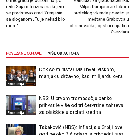
U Beogradu je održan 40. po
Kandidat za gradonačelnika,
redu Sajam turizma na kojem
Miljan Damjanović tokom
se predstavio grad Zrenjanin
proteklog vikenda posetio je
sa sloganom „Tu je nekad bilo
meštane Grabovca u
more“
obrenovačkoj opštini i opštinu
Zvezdara
POVEZANE OBJAVE
VIŠE OD AUTORA
Dok se ministar Mali hvali viškom,
manjak u državnoj kasi milijardu evra
Ekonomija
NBS: U prvom tromesečju banke
prihvatile više od tri četvrtine zahteva
za olakšice u otplati kredita
Ekonomija
Tabaković (NBS): Inflacija u Srbiji ove
godine oko 3,6 odsto, a privredni rast