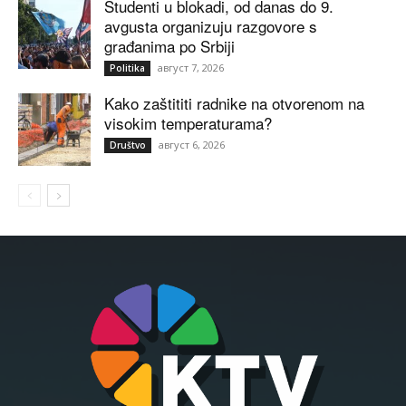
Studenti u blokadi, od danas do 9.
avgusta organizuju razgovore s
građanima po Srbiji
август 7, 2026
Politika
Kako zaštititi radnike na otvorenom na
visokim temperaturama?
август 6, 2026
Društvo