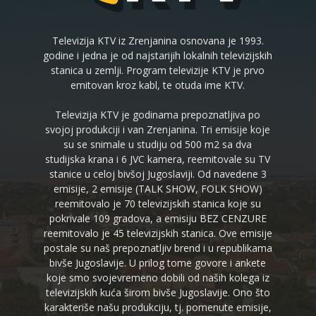
Televizija KTV iz Zrenjanina osnovana je 1993.
godine i jedna je od najstarijih lokalnih televizijskih
stanica u zemlji. Program televizije KTV je prvo
emitovan kroz kabl, te otuda ime KTV.
Televizija KTV je godinama prepoznatljiva po
svojoj produkciji i van Zrenjanina. Tri emisije koje
su se snimale u studiju od 500 m2 sa dva
studijska krana i 6 JVC kamera, reemitovale su TV
stanice u celoj bivšoj Jugoslaviji. Od navedene 3
emisije, 2 emisije (TALK SHOW, FOLK SHOW)
reemitovalo je 70 televizijskih stanica koje su
pokrivale 109 gradova, a emisiju BEZ CENZURE
reemitovalo je 45 televizijskih stanica. Ove emisije
postale su naš prepoznatljiv brend i u republikama
bivše Jugoslavije. U prilog tome govore i ankete
koje smo svojevremeno dobili od naših kolega iz
televizijskih kuća širom bivše Jugoslavije. Ono što
karakteriše našu produkciju, tj. pomenute emisije,