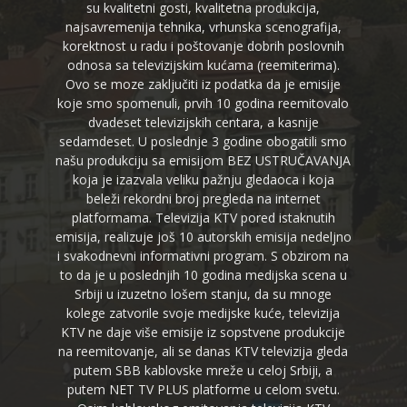
su kvalitetni gosti, kvalitetna produkcija,
najsavremenija tehnika, vrhunska scenografija,
korektnost u radu i poštovanje dobrih poslovnih
odnosa sa televizijskim kućama (reemiterima).
Ovo se moze zaključiti iz podatka da je emisije
koje smo spomenuli, prvih 10 godina reemitovalo
dvadeset televizijskih centara, a kasnije
sedamdeset. U poslednje 3 godine obogatili smo
našu produkciju sa emisijom BEZ USTRUČAVANJA
koja je izazvala veliku pažnju gledaoca i koja
beleži rekordni broj pregleda na internet
platformama. Televizija KTV pored istaknutih
emisija, realizuje još 10 autorskih emisija nedeljno
i svakodnevni informativni program. S obzirom na
to da je u poslednjih 10 godina medijska scena u
Srbiji u izuzetno lošem stanju, da su mnoge
kolege zatvorile svoje medijske kuće, televizija
KTV ne daje više emisije iz sopstvene produkcije
na reemitovanje, ali se danas KTV televizija gleda
putem SBB kablovske mreže u celoj Srbiji, a
putem NET TV PLUS platforme u celom svetu.