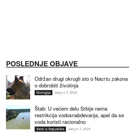
POSLEDNJE OBJAVE
Održan drugi okrugli sto o Nacrtu zakona
o dobrobiti životinja
август 7, 2026
Ekologija
Štab: U većem delu Srbije nema
restrikcija vodosnabdevanja, apel da se
voda koristi racionalno
август 7, 2026
Vesti iz Republike