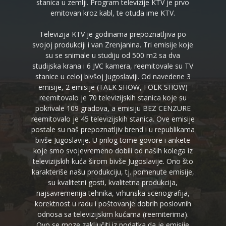
stanica u zemlji. Program televizije KTV je prvo
emitovan kroz kabl, te otuda ime KTV.
Televizija KTV je godinama prepoznatljiva po
svojoj produkciji i van Zrenjanina. Tri emisije koje
su se snimale u studiju od 500 m2 sa dva
studijska krana i 6 JVC kamera, reemitovale su TV
stanice u celoj bivšoj Jugoslaviji. Od navedene 3
emisije, 2 emisije (TALK SHOW, FOLK SHOW)
reemitovalo je 70 televizijskih stanica koje su
pokrivale 109 gradova, a emisiju BEZ CENZURE
reemitovalo je 45 televizijskih stanica. Ove emisije
postale su naš prepoznatljiv brend i u republikama
bivše Jugoslavije. U prilog tome govore i ankete
koje smo svojevremeno dobili od naših kolega iz
televizijskih kuća širom bivše Jugoslavije. Ono što
karakteriše našu produkciju, tj. pomenute emisije,
su kvalitetni gosti, kvalitetna produkcija,
najsavremenija tehnika, vrhunska scenografija,
korektnost u radu i poštovanje dobrih poslovnih
odnosa sa televizijskim kućama (reemiterima).
Ovo se moze zaključiti iz podatka da je emisije