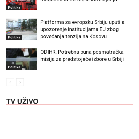
Politika
Platforma za evropsku Srbiju uputila
upozorenje institucijama EU zbog
povećanja tenzija na Kosovu
Politika
ODIHR: Potrebna puna posmatračka
misija za predstojeće izbore u Srbiji
Politika
TV UŽIVO