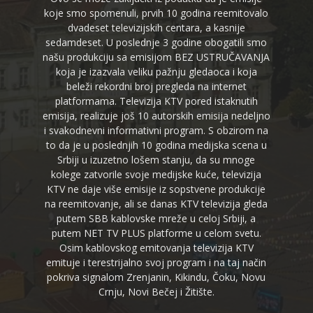
koje smo spomenuli, prvih 10 godina reemitovalo
dvadeset televizijskih centara, a kasnije
sedamdeset. U poslednje 3 godine obogatili smo
našu produkciju sa emisijom BEZ USTRUČAVANJA
koja je izazvala veliku pažnju gledaoca i koja
beleži rekordni broj pregleda na internet
platformama. Televizija KTV pored istaknutih
emisija, realizuje još 10 autorskih emisija nedeljno
i svakodnevni informativni program. S obzirom na
to da je u poslednjih 10 godina medijska scena u
Srbiji u izuzetno lošem stanju, da su mnoge
kolege zatvorile svoje medijske kuće, televizija
KTV ne daje više emisije iz sopstvene produkcije
na reemitovanje, ali se danas KTV televizija gleda
putem SBB kablovske mreže u celoj Srbiji, a
putem NET TV PLUS platforme u celom svetu.
Osim kablovskog emitovanja televizija KTV
emituje i terestrijalno svoj program i na taj način
pokriva signalom Zrenjanin, Kikindu, Čoku, Novu
Crnju, Novi Bečej i Žitište.