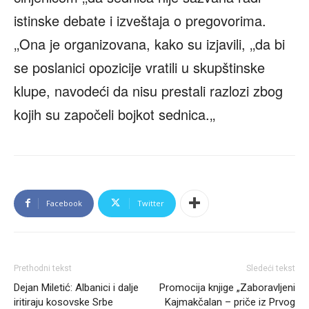
istinske debate i izveštaja o pregovorima.
‚‚Ona je organizovana, kako su izjavili, ‚‚da bi
se poslanici opozicije vratili u skupštinske
klupe, navodeći da nisu prestali razlozi zbog
kojih su započeli bojkot sednica.‚‚
Facebook
Twitter
Prethodni tekst
Sledeći tekst
Dejan Miletić: Albanici i dalje
Promocija knjige „Zaboravljeni
iritiraju kosovske Srbe
Kajmakčalan – priče iz Prvog