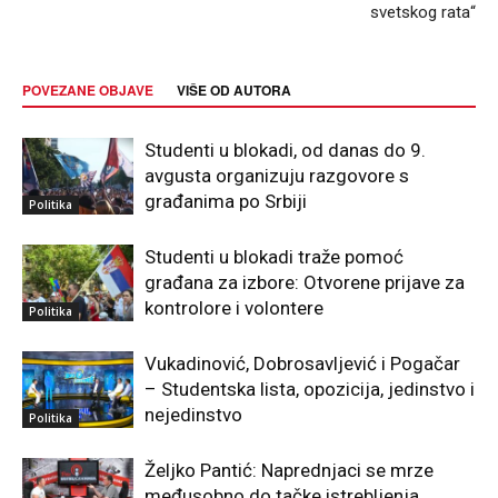
svetskog rata“
POVEZANE OBJAVE
VIŠE OD AUTORA
Studenti u blokadi, od danas do 9.
avgusta organizuju razgovore s
građanima po Srbiji
Politika
Studenti u blokadi traže pomoć
građana za izbore: Otvorene prijave za
kontrolore i volontere
Politika
Vukadinović, Dobrosavljević i Pogačar
– Studentska lista, opozicija, jedinstvo i
nejedinstvo
Politika
Željko Pantić: Naprednjaci se mrze
međusobno do tačke istrebljenja