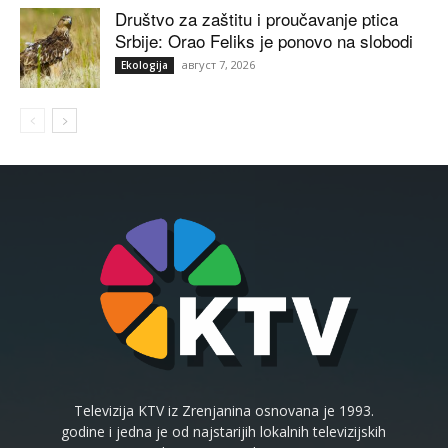
Društvo za zaštitu i proučavanje ptica
Srbije: Orao Feliks je ponovo na slobodi
август 7, 2026
Ekologija
Televizija KTV iz Zrenjanina osnovana je 1993.
godine i jedna je od najstarijih lokalnih televizijskih