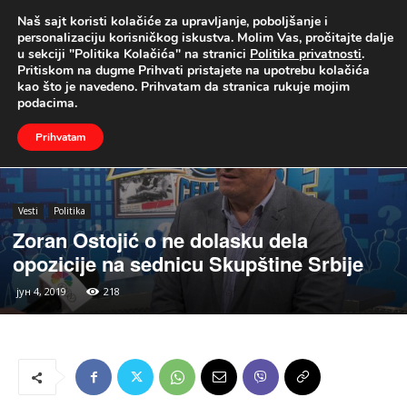
Naš sajt koristi kolačiće za upravljanje, poboljšanje i
UŽIVO
personalizaciju korisničkog iskustva. Molim Vas, pročitajte dalje
u sekciji "Politika Kolačića" na stranici
Politika privatnosti
.
Naslovna
Vesti
Politika
Pritiskom na dugme Prihvati pristajete na upotrebu kolačića
kao što je navedeno. Prihvatam da stranica rukuje mojim
podacima.
Prihvatam
Vesti
Politika
Zoran Ostojić o ne dolasku dela
opozicije na sednicu Skupštine Srbije
јун 4, 2019
218