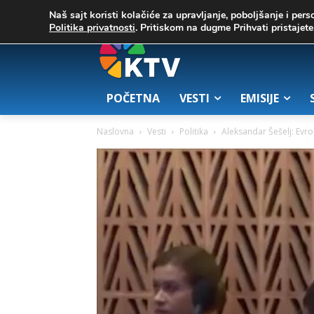
C
02. август 2026.
25.7
Zrenjanin
Naš sajt koristi kolačiće za upravljanje, poboljšanje i pers
Politika privatnosti
. Pritiskom na dugme Prihvati pristaje
POČETNA
VESTI
EMISIJE
Naslovna
Vesti
Politika
Aleksandar Šešelj: Evr