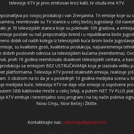
televizije KTV je prvo emitovan kroz kabl, te otuda ime KTV.
poznatljiva po svojoj produkciji i van Zrenjanina. Tri emisije koje su
 kamera, reemitovale su TV stanice u celoj bivšoj Jugoslaviji. Od nave
je 70 televizijskih stanica koje su pokrivale 109 gradova, a emis
 emisije postale su naš prepoznatljiv brend i u republikama bivše Jugos
no dobili od naših kolega iz televizijskih kuća širom bivše Jugoslavij
misije, su kvalitetni gosti, kvalitetna produkcija, najsavremenija tehn
e dobrih poslovnih odnosa sa televizijskim kućama (reemiterima). Ovo
li, prvih 10 godina reemitovalo dvadeset televizijskih centara, a ka
produkciju sa emisijom BEZ USTRUČAVANJA koja je izazvala veliku pa
net platformama. Televizija KTV pored istaknutih emisija, realizuje još
am. S obzirom na to da je u poslednjih 10 godina medijska scena u Srb
e medijske kuće, televizija KTV ne daje više emisije iz sopstvene pro
a putem SBB kablovske mreže u celoj Srbiji, a putem NET TV PLUS pla
ja KTV emituje i terestrijalno svoj program i na taj način pokriva sig
Novu Crnju, Novi Bečej i Žitište.
Kontaktirajte nas:
zrktvrezija@gmail.com