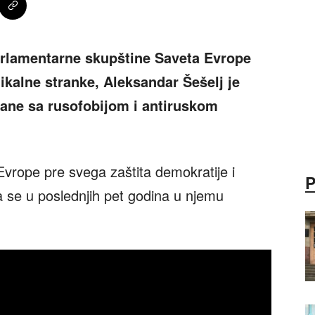
arlamentarne skupštine Saveta Evrope
kalne stranke, Aleksandar Šešelj je
ane sa rusofobijom i antiruskom
 Evrope pre svega zaštita demokratije i
a se u poslednjih pet godina u njemu