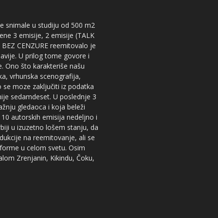
 se snimale u studiju od 500 m2
dene 3 emisije, 2 emisije (TALK
iju BEZ CENZURE reemitovalo je
lavije. U prilog tome govore i
e. Ono što karakteriše našu
ika, vrhunska scenografija,
 se moze zaključiti iz podatka
snije sedamdeset. U poslednje 3
žnju gledaoca i koja beleži
 10 autorskih emisija nedeljno i
iji u izuzetno lošem stanju, da
dukcije na reemitovanje, ali se
tforme u celom svetu. Osim
nalom Zrenjanin, Kikindu, Čoku,