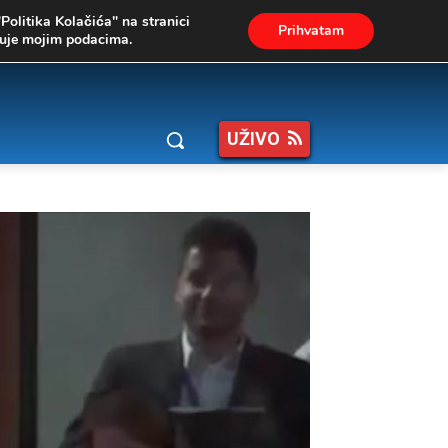
"Politika Kolačića" na stranici
Prihvatam
ukuje mojim podacima.
UŽIVO