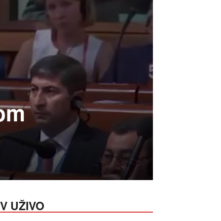
a
kom
V UŽIVO