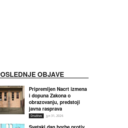
POSLEDNJE OBJAVE
Pripremljen Nacrt izmena
i dopuna Zakona o
obrazovanju, predstoji
javna rasprava
јул 31, 2026
Društvo
Svetski dan borbe protiv