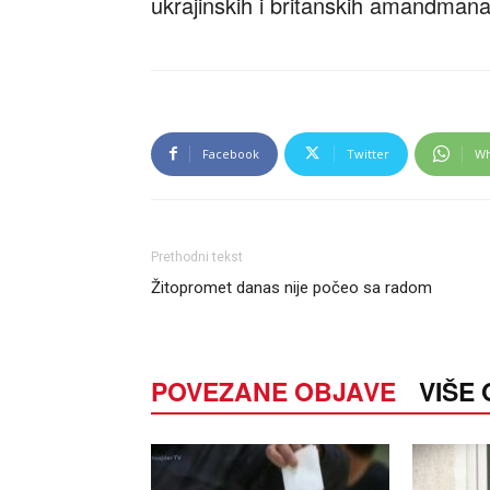
ukrajinskih i britanskih amandmana
Facebook
Twitter
Wh
Prethodni tekst
Žitopromet danas nije počeo sa radom
POVEZANE OBJAVE
VIŠE