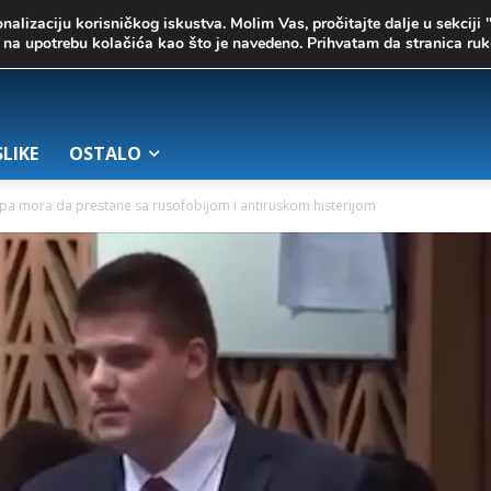
onalizaciju korisničkog iskustva. Molim Vas, pročitajte dalje u sekciji 
te na upotrebu kolačića kao što je navedeno. Prihvatam da stranica r
SLIKE
OSTALO
opa mora da prestane sa rusofobijom i antiruskom histerijom