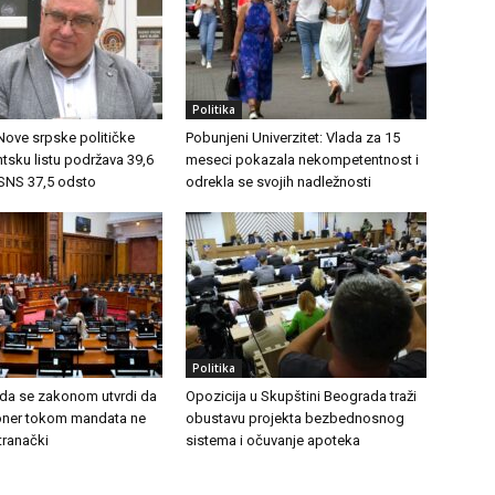
Politika
 Nove srpske političke
Pobunjeni Univerzitet: Vlada za 15
ntsku listu podržava 39,6
meseci pokazala nekompetentnost i
 SNS 37,5 odsto
odrekla se svojih nadležnosti
Politika
 da se zakonom utvrdi da
Opozicija u Skupštini Beograda traži
ioner tokom mandata ne
obustavu projekta bezbednosnog
stranački
sistema i očuvanje apoteka