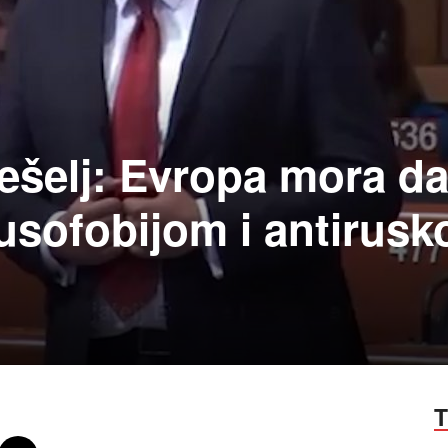
ešelj: Evropa mora d
rusofobijom i antirus
T