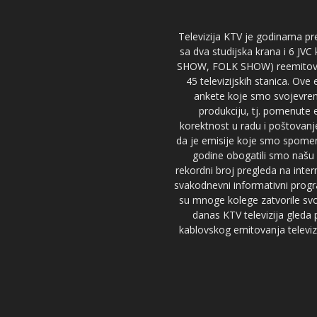
Televizija KTV je godinama pre
sa dva studijska krana i 6 JVC
SHOW, FOLK SHOW) reemitovalo 
45 televizijskih stanica. Ove
ankete koje smo svojevreme
produkciju, tj. pomenute e
korektnost u radu i poštovanj
da je emisije koje smo spomenu
godine obogatili smo našu 
rekordni broj pregleda na inter
svakodnevni informativni progr
su mnoge kolege zatvorile svoj
danas KTV televizija gled
kablovskog emitovanja televizi