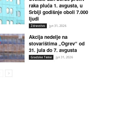
raka pluća 1. avgusta, u
Srbiji godišnje oboli 7.000
ljudi
јул 31, 2026
Zdravstvo
Akcija nedelje na
stovarištima „Ogrev“ od
31. jula do 7. avgusta
јул 31, 2026
Gradske Teme