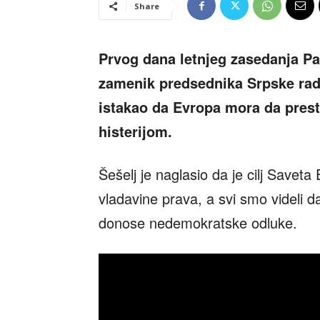
Share
Prvog dana letnjeg zasedanja P
zamenik predsednika Srpske radi
istakao da Evropa mora da prest
histerijom.
Šešelj je naglasio da je cilj Saveta
vladavine prava, a svi smo videli d
donose nedemokratske odluke.