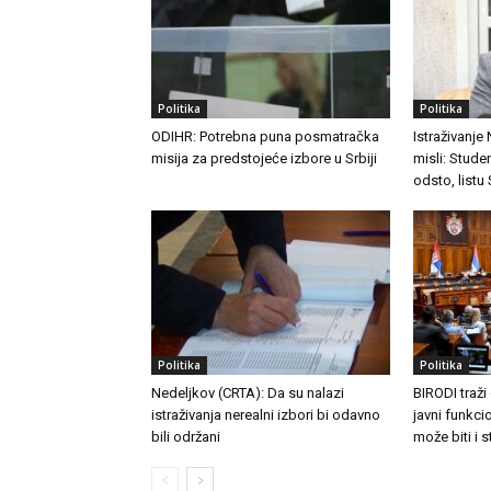
Politika
Politika
ODIHR: Potrebna puna posmatračka
Istraživanje
misija za predstojeće izbore u Srbiji
misli: Stude
odsto, listu
Politika
Politika
Nedeljkov (CRTA): Da su nalazi
BIRODI traži
istraživanja nerealni izbori bi odavno
javni funkc
bili održani
može biti i 