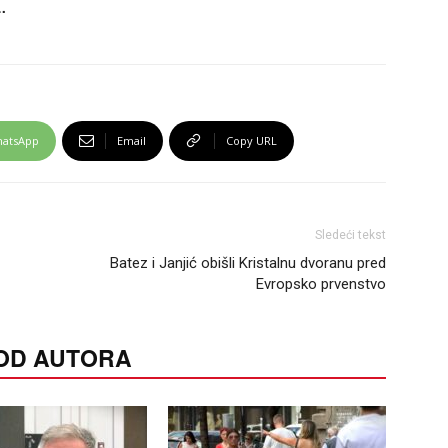
.
atsApp
Email
Copy URL
Sledeći tekst
Batez i Janjić obišli Kristalnu dvoranu pred
Evropsko prvenstvo
 OD AUTORA