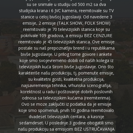
su se snimale u studiju od 500 m2 sa dva
studijska krana i 6 JVC kamera, reemitovale su TV
stanice u celoj bivšoj Jugoslaviji. Od navedene 3
emisije, 2 emisije (TALK SHOW, FOLK SHOW)
reemitovalo je 70 televizijskih stanica koje su
pokrivale 109 gradova, a emisiju BEZ CENZURE
reemitovalo je 45 televizijskih stanica. Ove emisije
postale su naš prepoznatljiv brend i u republikama
bivše Jugoslavije. U prilog tome govore i ankete
koje smo svojevremeno dobili od naših kolega iz
televizijskih kuća širom bivše Jugoslavije. Ono što
karakteriše našu produkciju, tj. pomenute emisije,
su kvalitetni gosti, kvalitetna produkcija,
najsavremenija tehnika, vrhunska scenografija,
korektnost u radu i poštovanje dobrih poslovnih
odnosa sa televizijskim kućama (reemiterima).
Ovo se moze zaključiti iz podatka da je emisije
koje smo spomenuli, prvih 10 godina reemitovalo
dvadeset televizijskih centara, a kasnije
sedamdeset. U poslednje 3 godine obogatili smo
našu produkciju sa emisijom BEZ USTRUČAVANJA