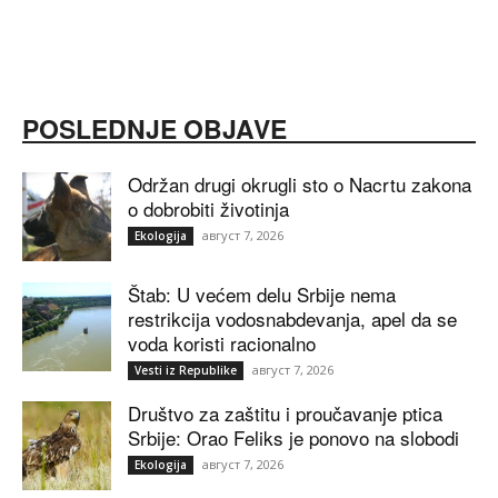
POSLEDNJE OBJAVE
Održan drugi okrugli sto o Nacrtu zakona
o dobrobiti životinja
август 7, 2026
Ekologija
Štab: U većem delu Srbije nema
restrikcija vodosnabdevanja, apel da se
voda koristi racionalno
август 7, 2026
Vesti iz Republike
Društvo za zaštitu i proučavanje ptica
Srbije: Orao Feliks je ponovo na slobodi
август 7, 2026
Ekologija