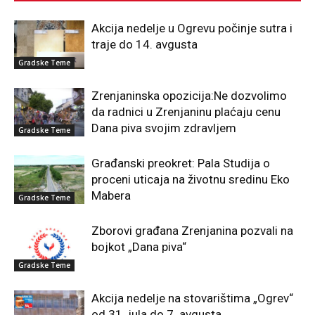
Akcija nedelje u Ogrevu počinje sutra i
traje do 14. avgusta
Gradske Teme
Zrenjaninska opozicija:Ne dozvolimo
da radnici u Zrenjaninu plaćaju cenu
Dana piva svojim zdravljem
Gradske Teme
Građanski preokret: Pala Studija o
proceni uticaja na životnu sredinu Eko
Mabera
Gradske Teme
Zborovi građana Zrenjanina pozvali na
bojkot „Dana piva“
Gradske Teme
Akcija nedelje na stovarištima „Ogrev“
od 31. jula do 7. avgusta