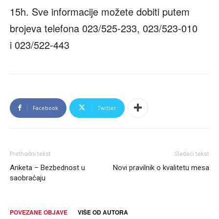
15h. Sve informacije možete dobiti putem
brojeva telefona 023/525-233, 023/523-010
i 023/522-443
Facebook
Twitter
Prethodni tekst
Sledeći tekst
Anketa – Bezbednost u
Novi pravilnik o kvalitetu mesa
saobraćaju
POVEZANE OBJAVE
VIŠE OD AUTORA