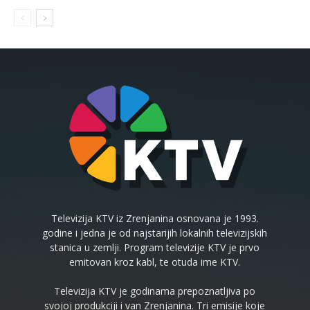
Televizija KTV iz Zrenjanina osnovana je 1993.
godine i jedna je od najstarijih lokalnih televizijskih
stanica u zemlji. Program televizije KTV je prvo
emitovan kroz kabl, te otuda ime KTV.
Televizija KTV je godinama prepoznatljiva po
svojoj produkciji i van Zrenjanina. Tri emisije koje