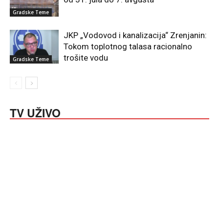
Gradske Teme
JKP „Vodovod i kanalizacija“ Zrenjanin:
Tokom toplotnog talasa racionalno
trošite vodu
Gradske Teme
TV UŽIVO