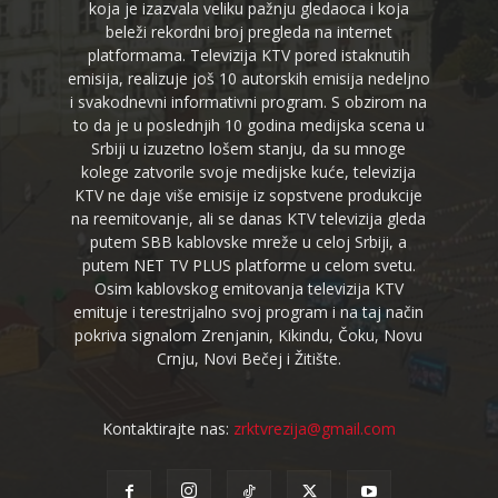
koja je izazvala veliku pažnju gledaoca i koja
beleži rekordni broj pregleda na internet
platformama. Televizija KTV pored istaknutih
emisija, realizuje još 10 autorskih emisija nedeljno
i svakodnevni informativni program. S obzirom na
to da je u poslednjih 10 godina medijska scena u
Srbiji u izuzetno lošem stanju, da su mnoge
kolege zatvorile svoje medijske kuće, televizija
KTV ne daje više emisije iz sopstvene produkcije
na reemitovanje, ali se danas KTV televizija gleda
putem SBB kablovske mreže u celoj Srbiji, a
putem NET TV PLUS platforme u celom svetu.
Osim kablovskog emitovanja televizija KTV
emituje i terestrijalno svoj program i na taj način
pokriva signalom Zrenjanin, Kikindu, Čoku, Novu
Crnju, Novi Bečej i Žitište.
Kontaktirajte nas:
zrktvrezija@gmail.com