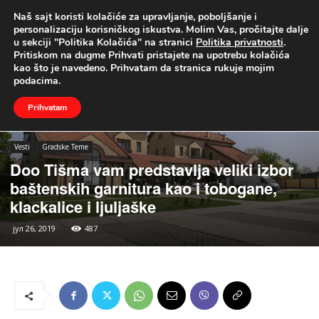
Naš sajt koristi kolačiće za upravljanje, poboljšanje i
UŽIVO
personalizaciju korisničkog iskustva. Molim Vas, pročitajte dalje
u sekciji "Politika Kolačića" na stranici
Politika privatnosti
.
Naslovna
Vesti
Gradske Teme
Pritiskom na dugme Prihvati pristajete na upotrebu kolačića
kao što je navedeno. Prihvatam da stranica rukuje mojim
podacima.
Prihvatam
Vesti
Gradske Teme
Doo Tišma vam predstavlja veliki izbor
baštenskih garnitura kao i tobogane,
klackalice i ljuljaške
јул 26, 2019
487