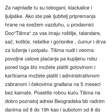
Za najmlađe tu su tobogani, klackalice i
ljuljaške. Ako ste pak ljubitelj pripremanja
hrane na svežem vazduhu, u prodavnici
Doo“Tišma“ za vas imaju roštilje, talandare,
sač, kotliće, rešetke i gorionike , ćumur i drva
za loženje i potpalu. Tišma nudi i veoma
povoljne uslove plaćanja pa kupljenu robu
pored toga što možete platiti gotovinom i
karticama možete platiti i administrativnom
zabranom i čekovima građana na 5 meseci
bez kamate. Posetite robnu kuću Tišma na
dobro poznatoj adresi Beogradska bb radnim
danima od 8 do 19h kao i subotom od 8 do