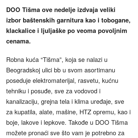
DOO Ti
šma ove nedelje izdvaja veliki
izbor baštenskih garnitura kao i tobogane,
klackalice i ljuljaške po veoma povoljnim
cenama.
Robna kuća “Tišma”, koja se nalazi u
Beogradskoj ulici bb u svom asortimanu
poseduje elektromaterijal, rasvetu, kućnu
tehniku i posuđe, sve za vodovod i
kanalizaciju, grejna tela i klima uređaje, sve
za kupatila, alate, mašine, HTZ opremu, kao i
boje, lakove i lepkove. Takođe u DOO Tišma
možete pronaći sve što vam je potrebno za