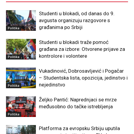
Studenti u blokadi, od danas do 9.
avgusta organizuju razgovore s
građanima po Srbiji
Politika
Studenti u blokadi traže pomoć
građana za izbore: Otvorene prijave za
kontrolore i volontere
Politika
Vukadinović, Dobrosavljević i Pogačar
– Studentska lista, opozicija, jedinstvo i
nejedinstvo
Politika
Željko Pantić: Naprednjaci se mrze
međusobno do tačke istrebljenja
Politika
Platforma za evropsku Srbiju uputila