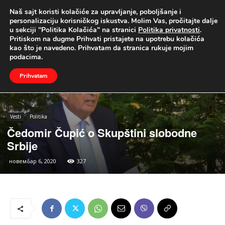
Naš sajt koristi kolačiće za upravljanje, poboljšanje i
UŽIVO
personalizaciju korisničkog iskustva. Molim Vas, pročitajte dalje
u sekciji "Politika Kolačića" na stranici
Politika privatnosti
.
Naslovna
Vesti
Politika
Pritiskom na dugme Prihvati pristajete na upotrebu kolačića
kao što je navedeno. Prihvatam da stranica rukuje mojim
podacima.
Prihvatam
Vesti
Politika
Čedomir Čupić o Skupštini slobodne
Srbije
новембар 6, 2020
327