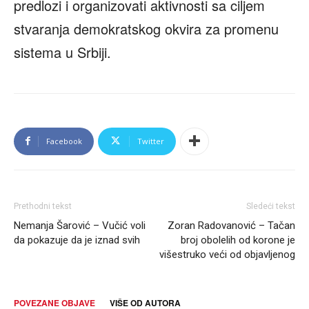
predlozi i organizovati aktivnosti sa ciljem
stvaranja demokratskog okvira za promenu
sistema u Srbiji.
Facebook
Twitter
Prethodni tekst
Sledeći tekst
Nemanja Šarović – Vučić voli
Zoran Radovanović – Tačan
da pokazuje da je iznad svih
broj obolelih od korone je
višestruko veći od objavljenog
POVEZANE OBJAVE
VIŠE OD AUTORA