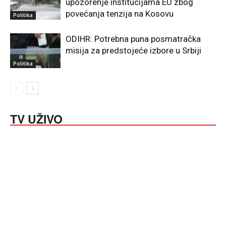
upozorenje institucijama EU zbog
povećanja tenzija na Kosovu
Politika
ODIHR: Potrebna puna posmatračka
misija za predstojeće izbore u Srbiji
Politika
TV UŽIVO