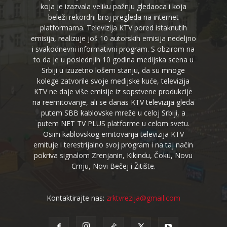
koja je izazvala veliku pažnju gledaoca i koja
beleži rekordni broj pregleda na internet
platformama. Televizija KTV pored istaknutih
emisija, realizuje još 10 autorskih emisija nedeljno
i svakodnevni informativni program. S obzirom na
to da je u poslednjih 10 godina medijska scena u
Srbiji u izuzetno lošem stanju, da su mnoge
kolege zatvorile svoje medijske kuće, televizija
KTV ne daje više emisije iz sopstvene produkcije
na reemitovanje, ali se danas KTV televizija gleda
putem SBB kablovske mreže u celoj Srbiji, a
putem NET TV PLUS platforme u celom svetu.
Osim kablovskog emitovanja televizija KTV
emituje i terestrijalno svoj program i na taj način
pokriva signalom Zrenjanin, Kikindu, Čoku, Novu
Crnju, Novi Bečej i Žitište.
Kontaktirajte nas:
zrktvrezija@gmail.com