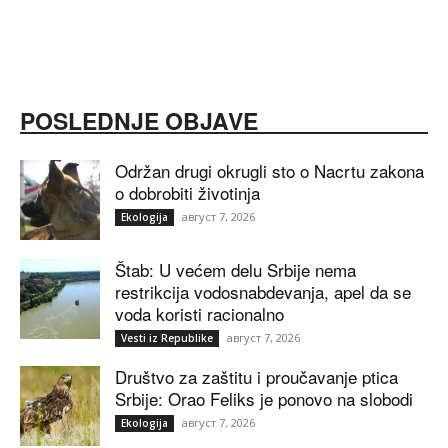
POSLEDNJE OBJAVE
Održan drugi okrugli sto o Nacrtu zakona
o dobrobiti životinja
август 7, 2026
Ekologija
Štab: U većem delu Srbije nema
restrikcija vodosnabdevanja, apel da se
voda koristi racionalno
август 7, 2026
Vesti iz Republike
Društvo za zaštitu i proučavanje ptica
Srbije: Orao Feliks je ponovo na slobodi
август 7, 2026
Ekologija