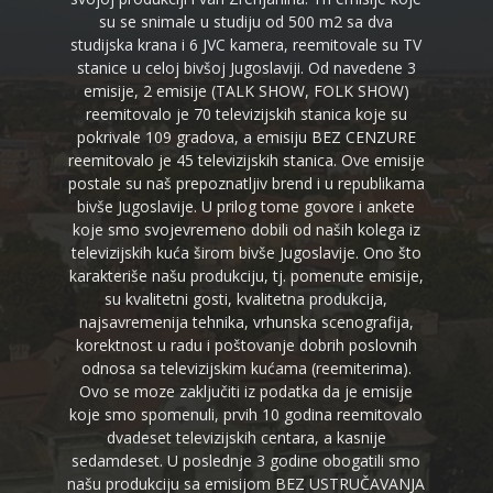
su se snimale u studiju od 500 m2 sa dva
studijska krana i 6 JVC kamera, reemitovale su TV
stanice u celoj bivšoj Jugoslaviji. Od navedene 3
emisije, 2 emisije (TALK SHOW, FOLK SHOW)
reemitovalo je 70 televizijskih stanica koje su
pokrivale 109 gradova, a emisiju BEZ CENZURE
reemitovalo je 45 televizijskih stanica. Ove emisije
postale su naš prepoznatljiv brend i u republikama
bivše Jugoslavije. U prilog tome govore i ankete
koje smo svojevremeno dobili od naših kolega iz
televizijskih kuća širom bivše Jugoslavije. Ono što
karakteriše našu produkciju, tj. pomenute emisije,
su kvalitetni gosti, kvalitetna produkcija,
najsavremenija tehnika, vrhunska scenografija,
korektnost u radu i poštovanje dobrih poslovnih
odnosa sa televizijskim kućama (reemiterima).
Ovo se moze zaključiti iz podatka da je emisije
koje smo spomenuli, prvih 10 godina reemitovalo
dvadeset televizijskih centara, a kasnije
sedamdeset. U poslednje 3 godine obogatili smo
našu produkciju sa emisijom BEZ USTRUČAVANJA