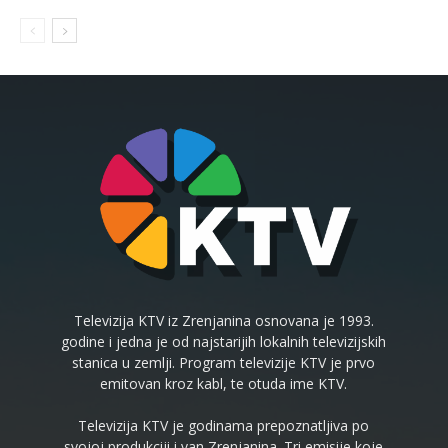
Televizija KTV iz Zrenjanina osnovana je 1993.
godine i jedna je od najstarijih lokalnih televizijskih
stanica u zemlji. Program televizije KTV je prvo
emitovan kroz kabl, te otuda ime KTV.
Televizija KTV je godinama prepoznatljiva po
svojoj produkciji i van Zrenjanina. Tri emisije koje