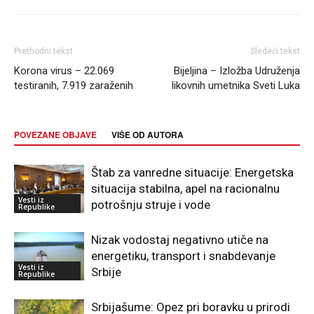
Prethodni tekst
Sledeći tekst
Korona virus – 22.069
Bijeljina – Izložba Udruženja
testiranih, 7.919 zaraženih
likovnih umetnika Sveti Luka
POVEZANE OBJAVE
VIŠE OD AUTORA
Štab za vanredne situacije: Energetska
situacija stabilna, apel na racionalnu
Vesti iz
potrošnju struje i vode
Republike
Nizak vodostaj negativno utiče na
energetiku, transport i snabdevanje
Vesti iz
Srbije
Republike
Srbijašume: Opez pri boravku u prirodi