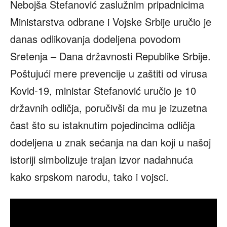
Nebojša Stefanović zaslužnim pripadnicima
Ministarstva odbrane i Vojske Srbije uručio je
danas odlikovanja dodeljena povodom
Sretenja – Dana državnosti Republike Srbije.
Poštujući mere prevencije u zaštiti od virusa
Kovid-19, ministar Stefanović uručio je 10
državnih odličja, poručivši da mu je izuzetna
čast što su istaknutim pojedincima odličja
dodeljena u znak sećanja na dan koji u našoj
istoriji simbolizuje trajan izvor nadahnuća
kako srpskom narodu, tako i vojsci.