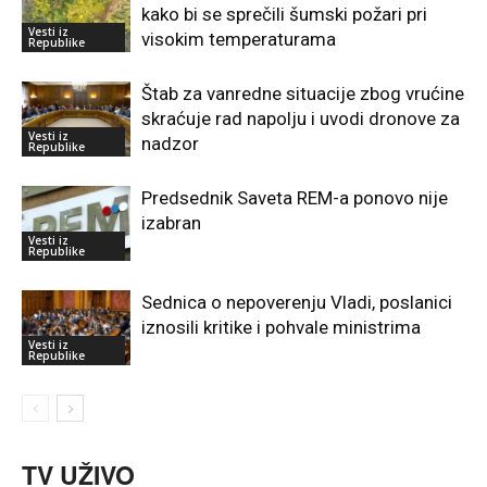
kako bi se sprečili šumski požari pri
Vesti iz
visokim temperaturama
Republike
Štab za vanredne situacije zbog vrućine
skraćuje rad napolju i uvodi dronove za
Vesti iz
nadzor
Republike
Predsednik Saveta REM-a ponovo nije
izabran
Vesti iz
Republike
Sednica o nepoverenju Vladi, poslanici
iznosili kritike i pohvale ministrima
Vesti iz
Republike
TV UŽIVO