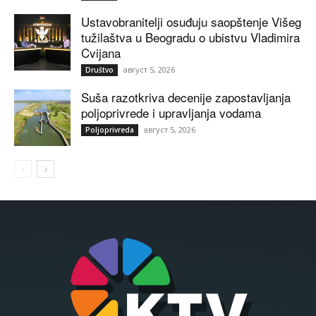
Ustavobranitelji osuđuju saopštenje Višeg
tužilaštva u Beogradu o ubistvu Vladimira
Cvijana
август 5, 2026
Društvo
Suša razotkriva decenije zapostavljanja
poljoprivrede i upravljanja vodama
август 5, 2026
Poljoprivreda