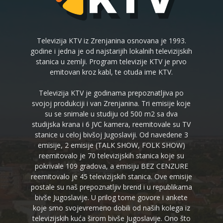
Televizija KTV iz Zrenjanina osnovana je 1993.
godine i jedna je od najstarijih lokalnih televizijskih
stanica u zemlji. Program televizije KTV je prvo
emitovan kroz kabl, te otuda ime KTV.
Televizija KTV je godinama prepoznatljiva po
svojoj produkciji i van Zrenjanina. Tri emisije koje
su se snimale u studiju od 500 m2 sa dva
studijska krana i 6 JVC kamera, reemitovale su TV
stanice u celoj bivšoj Jugoslaviji. Od navedene 3
emisije, 2 emisije (TALK SHOW, FOLK SHOW)
reemitovalo je 70 televizijskih stanica koje su
pokrivale 109 gradova, a emisiju BEZ CENZURE
reemitovalo je 45 televizijskih stanica. Ove emisije
postale su naš prepoznatljiv brend i u republikama
bivše Jugoslavije. U prilog tome govore i ankete
koje smo svojevremeno dobili od naših kolega iz
televizijskih kuća širom bivše Jugoslavije. Ono što