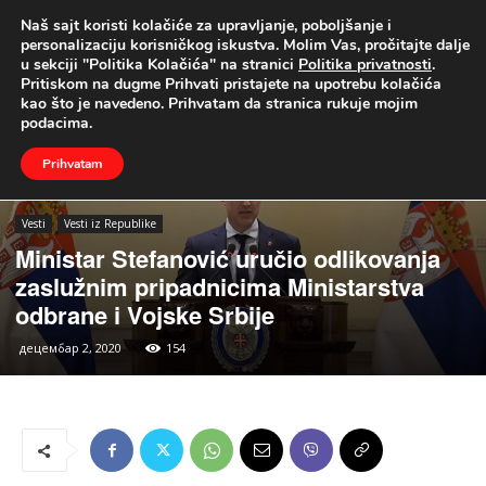
Naš sajt koristi kolačiće za upravljanje, poboljšanje i
UŽIVO
personalizaciju korisničkog iskustva. Molim Vas, pročitajte dalje
u sekciji "Politika Kolačića" na stranici
Politika privatnosti
.
Naslovna
Vesti
Vesti iz Republike
Pritiskom na dugme Prihvati pristajete na upotrebu kolačića
kao što je navedeno. Prihvatam da stranica rukuje mojim
podacima.
Prihvatam
Vesti
Vesti iz Republike
Ministar Stefanović uručio odlikovanja
zaslužnim pripadnicima Ministarstva
odbrane i Vojske Srbije
децембар 2, 2020
154