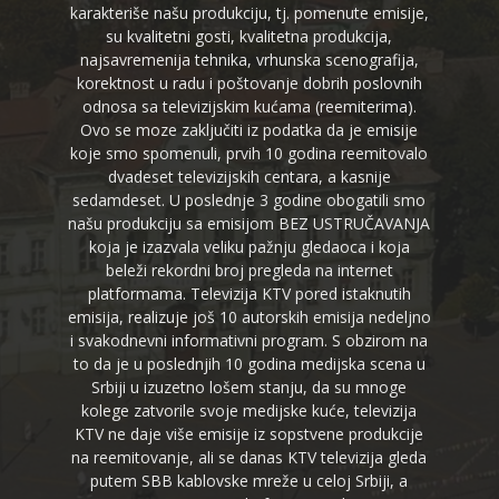
karakteriše našu produkciju, tj. pomenute emisije,
su kvalitetni gosti, kvalitetna produkcija,
najsavremenija tehnika, vrhunska scenografija,
korektnost u radu i poštovanje dobrih poslovnih
odnosa sa televizijskim kućama (reemiterima).
Ovo se moze zaključiti iz podatka da je emisije
koje smo spomenuli, prvih 10 godina reemitovalo
dvadeset televizijskih centara, a kasnije
sedamdeset. U poslednje 3 godine obogatili smo
našu produkciju sa emisijom BEZ USTRUČAVANJA
koja je izazvala veliku pažnju gledaoca i koja
beleži rekordni broj pregleda na internet
platformama. Televizija KTV pored istaknutih
emisija, realizuje još 10 autorskih emisija nedeljno
i svakodnevni informativni program. S obzirom na
to da je u poslednjih 10 godina medijska scena u
Srbiji u izuzetno lošem stanju, da su mnoge
kolege zatvorile svoje medijske kuće, televizija
KTV ne daje više emisije iz sopstvene produkcije
na reemitovanje, ali se danas KTV televizija gleda
putem SBB kablovske mreže u celoj Srbiji, a