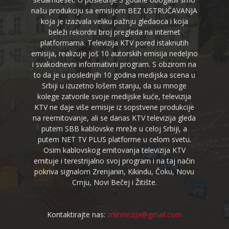
našu produkciju sa emisijom BEZ USTRUČAVANJA
koja je izazvala veliku pažnju gledaoca i koja
beleži rekordni broj pregleda na internet
platformama. Televizija KTV pored istaknutih
emisija, realizuje još 10 autorskih emisija nedeljno
i svakodnevni informativni program. S obzirom na
to da je u poslednjih 10 godina medijska scena u
Srbiji u izuzetno lošem stanju, da su mnoge
kolege zatvorile svoje medijske kuće, televizija
KTV ne daje više emisije iz sopstvene produkcije
na reemitovanje, ali se danas KTV televizija gleda
putem SBB kablovske mreže u celoj Srbiji, a
putem NET TV PLUS platforme u celom svetu.
Osim kablovskog emitovanja televizija KTV
emituje i terestrijalno svoj program i na taj način
pokriva signalom Zrenjanin, Kikindu, Čoku, Novu
Crnju, Novi Bečej i Žitište.
Kontaktirajte nas:
zrktvrezija@gmail.com