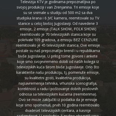
Televizija KTV je godinama prepoznatljiva po
svojoj produkciji i van Zrenjanina. Tri emisije koje
su se snimale u studiju od 500 m2 sa dva
studijska krana i 6 JVC kamera, reemitovale su TV
stanice u celoj bivšoj Jugoslaviji. Od navedene 3
emisije, 2 emisije (TALK SHOW, FOLK SHOW)
reemitovalo je 70 televizijskih stanica koje su
pokrivale 109 gradova, a emisiju BEZ CENZURE
reemitovalo je 45 televizijskih stanica. Ove emisije
postale su naš prepoznatljiv brend i u republikama
bivše Jugoslavije. U prilog tome govore i ankete
koje smo svojevremeno dobili od naših kolega iz
televizijskih kuća širom bivše Jugoslavije. Ono što
karakteriše našu produkciju, tj. pomenute emisije,
su kvalitetni gosti, kvalitetna produkcija,
najsavremenija tehnika, vrhunska scenografija,
korektnost u radu i poštovanje dobrih poslovnih
odnosa sa televizijskim kućama (reemiterima).
Ovo se moze zaključiti iz podatka da je emisije
koje smo spomenuli, prvih 10 godina reemitovalo
dvadeset televizijskih centara, a kasnije
sedamdeset. U poslednje 3 godine obogatili smo