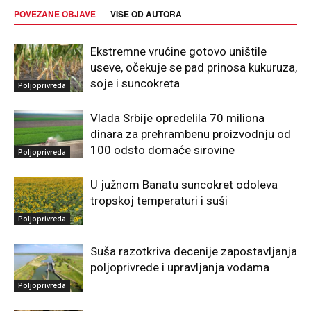
POVEZANE OBJAVE
VIŠE OD AUTORA
Ekstremne vrućine gotovo uništile
useve, očekuje se pad prinosa kukuruza,
soje i suncokreta
Poljoprivreda
Vlada Srbije opredelila 70 miliona
dinara za prehrambenu proizvodnju od
100 odsto domaće sirovine
Poljoprivreda
U južnom Banatu suncokret odoleva
tropskoj temperaturi i suši
Poljoprivreda
Suša razotkriva decenije zapostavljanja
poljoprivrede i upravljanja vodama
Poljoprivreda