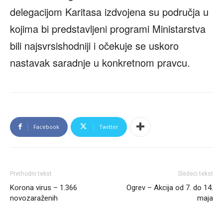
delegacijom Karitasa izdvojena su područja u
kojima bi predstavljeni programi Ministarstva
bili najsvrsishodniji i očekuje se uskoro
nastavak saradnje u konkretnom pravcu.
Facebook
Twitter
Prethodni tekst
Sledeći tekst
Korona virus – 1.366
Ogrev – Akcija od 7. do 14.
novozaraženih
maja