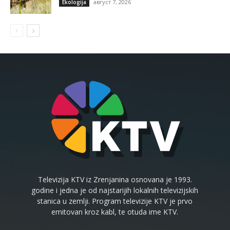
август 7, 2026
Ekologija
Televizija KTV iz Zrenjanina osnovana je 1993.
godine i jedna je od najstarijih lokalnih televizijskih
stanica u zemlji. Program televizije KTV je prvo
emitovan kroz kabl, te otuda ime KTV.