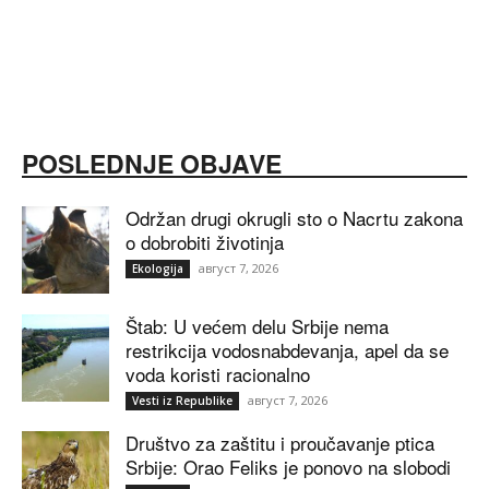
POSLEDNJE OBJAVE
Održan drugi okrugli sto o Nacrtu zakona
o dobrobiti životinja
август 7, 2026
Ekologija
Štab: U većem delu Srbije nema
restrikcija vodosnabdevanja, apel da se
voda koristi racionalno
август 7, 2026
Vesti iz Republike
Društvo za zaštitu i proučavanje ptica
Srbije: Orao Feliks je ponovo na slobodi