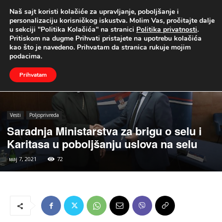
Naš sajt koristi kolačiće za upravljanje, poboljšanje i
UŽIVO
personalizaciju korisničkog iskustva. Molim Vas, pročitajte dalje
u sekciji "Politika Kolačića" na stranici
Politika privatnosti
.
Naslovna
Vesti
Poljoprivreda
Pritiskom na dugme Prihvati pristajete na upotrebu kolačića
kao što je navedeno. Prihvatam da stranica rukuje mojim
podacima.
Prihvatam
Vesti
Poljoprivreda
Saradnja Ministarstva za brigu o selu i
Karitasa u poboljšanju uslova na selu
мај 7, 2021
72