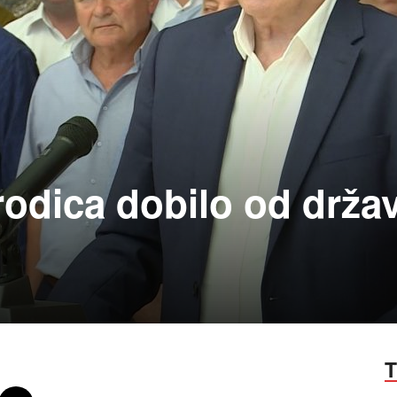
rodica dobilo od drža
T