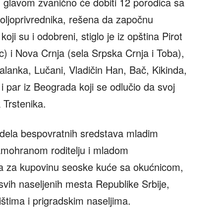
 glavom zvanično će dobiti 12 porodica sa
 poljoprivrednika, rešena da započnu
ji su i odobreni, stiglo je iz opština Pirot
ac) i Nova Crnja (sela Srpska Crnja i Toba),
alanka, Lučani, Vladičin Han, Bač, Kikinda,
i par iz Beograda koji se odlučio da svoj
 Trstenika.
ela bespovratnih sredstava mladim
amohranom roditelju i mladom
ota za kupovinu seoske kuće sa okućnicom,
 svih naseljenih mesta Republike Srbije,
štima i prigradskim naseljima.