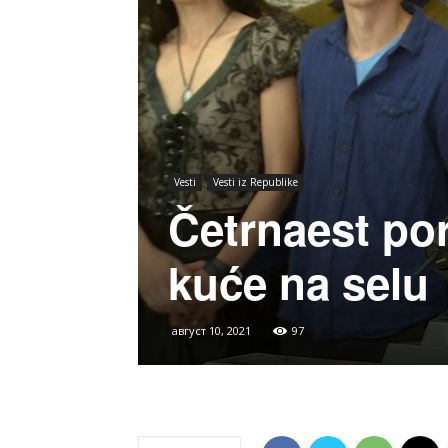
Vesti
Vesti iz Republike
Četrnaest po
kuće na selu
август 10, 2021
97