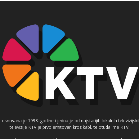
 osnovana je 1993. godine i jedna je od najstarijih lokalnih televizijs
televizije KTV je prvo emitovan kroz kabl, te otuda ime KTV.