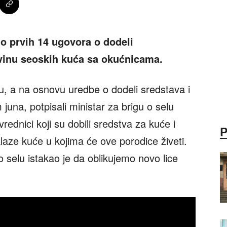
no prvih 14 ugovora o dodeli
vinu seoskih kuća sa okućnicama.
u, a na osnovu uredbe o dodeli sredstava i
una, potpisali ministar za brigu o selu
vrednici koji su dobili sredstva za kuće i
laze kuće u kojima će ove porodice živeti.
o selu istakao je da oblikujemo novo lice