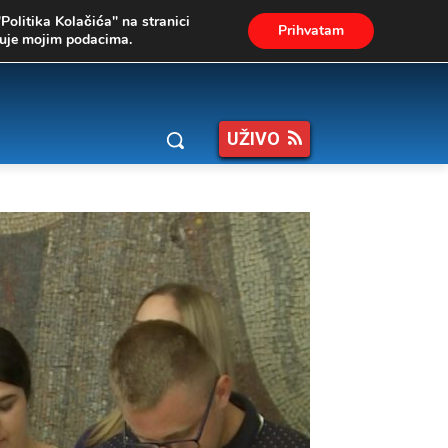
"Politika Kolačića" na stranici
Prihvatam
ukuje mojim podacima.
UŽIVO