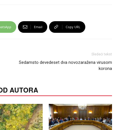
atsApp
Email
Copy URL
Sledeći tekst
Sedamsto devedeset dva novozaražena virusom
korona
 OD AUTORA