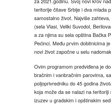
za 2021.godinu. Svoj novi krov nad
teritorije čitave Srbije i dva mlada
samostalno život. Najviše zahteva, ko
(sela Vlasi, Veliki Suvodol, Berilov
a za njima su sela opština Bačka P
Pećinci. Među prvim dobitnicima je 
novi život započne u selu nadomak
Ovim programom predviđena je dod
bračnim i vanbračnim parovima, s
poljoprivredniku do 45 godina živ
koja može da se nalazi na teritoriji
izuzev u gradskim i opštinskim sedi