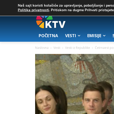
C
03. август 2026.
23.7
Zrenjanin
Naš sajt koristi kolačiće za upravljanje, poboljšanje i pers
Politika privatnosti
. Pritiskom na dugme Prihvati pristaje
POČETNA
VESTI
EMISIJE
Naslovna
Vesti
Vesti iz Republike
Četrnaest po