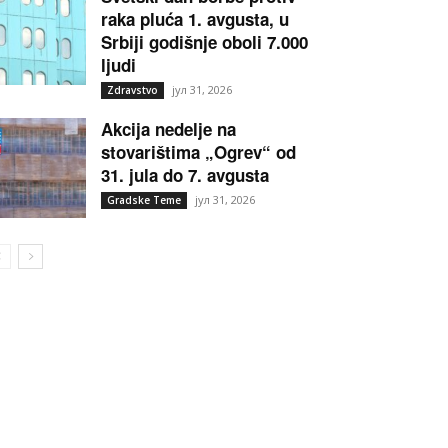
raka pluća 1. avgusta, u
Srbiji godišnje oboli 7.000
ljudi
јул 31, 2026
Zdravstvo
Akcija nedelje na
stovarištima „Ogrev“ od
31. jula do 7. avgusta
јул 31, 2026
Gradske Teme