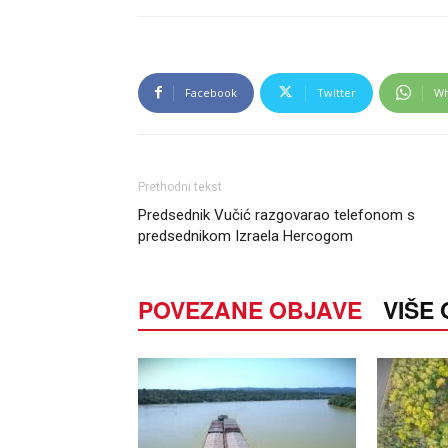
Facebook
Twitter
Wh
Prethodni tekst
Predsednik Vučić razgovarao telefonom s
predsednikom Izraela Hercogom
POVEZANE OBJAVE
VIŠE