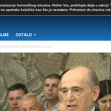
onalizaciju korisničkog iskustva. Molim Vas, pročitajte dalje u sekciji 
te na upotrebu kolačića kao što je navedeno. Prihvatam da stranica r
SLIKE
OSTALO
rodica dobilo od države kuće na selu