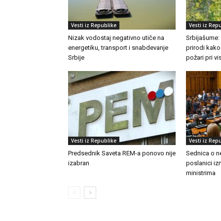
Vesti iz Republike
Vesti iz Rep
Nizak vodostaj negativno utiče na
Srbijašume:
energetiku, transport i snabdevanje
prirodi kako
Srbije
požari pri 
Vesti iz Republike
Vesti iz Rep
Predsednik Saveta REM-a ponovo nije
Sednica o n
izabran
poslanici izn
ministrima