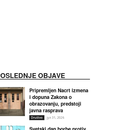
POSLEDNJE OBJAVE
Pripremljen Nacrt izmena
i dopuna Zakona o
obrazovanju, predstoji
javna rasprava
јул 31, 2026
Društvo
Svetski dan borbe protiv