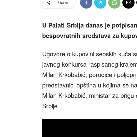
Share
U Palati Srbija danas je potpisa
bespovratnih sredstava za kupo
Ugovore o kupovini seoskih kuća s
javnog konkursa raspisanog krajem j
Milan Krkobabić, porodice i poljopri
predstavnici opština u kojima se na
Milan Krkobabić, ministar za brigu 
Srbije.