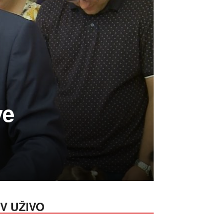
ve
V UŽIVO