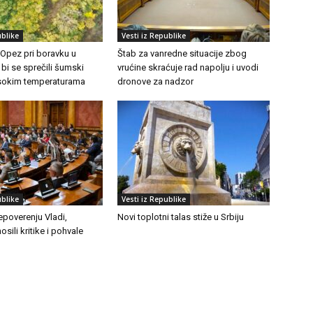
ublike
Vesti iz Republike
 Opez pri boravku u
Štab za vanredne situacije zbog
 bi se sprečili šumski
vrućine skraćuje rad napolju i uvodi
visokim temperaturama
dronove za nadzor
ublike
Vesti iz Republike
epoverenju Vladi,
Novi toplotni talas stiže u Srbiju
osili kritike i pohvale