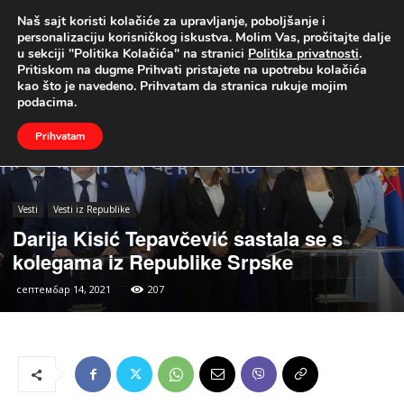
Naš sajt koristi kolačiće za upravljanje, poboljšanje i
UŽIVO
personalizaciju korisničkog iskustva. Molim Vas, pročitajte dalje
u sekciji "Politika Kolačića" na stranici
Politika privatnosti
.
Naslovna
Vesti
Vesti iz Republike
Pritiskom na dugme Prihvati pristajete na upotrebu kolačića
kao što je navedeno. Prihvatam da stranica rukuje mojim
podacima.
Prihvatam
Vesti
Vesti iz Republike
Darija Kisić Tepavčević sastala se s
kolegama iz Republike Srpske
септембар 14, 2021
207