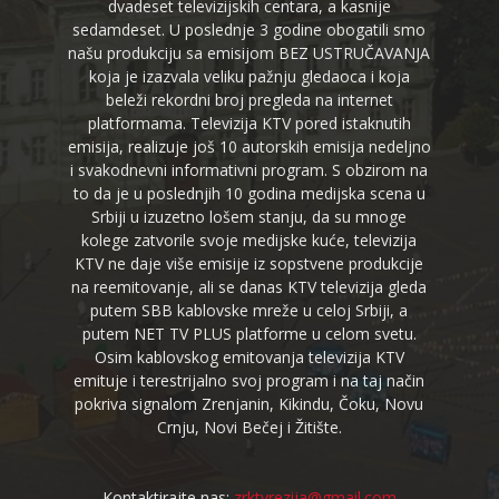
dvadeset televizijskih centara, a kasnije
sedamdeset. U poslednje 3 godine obogatili smo
našu produkciju sa emisijom BEZ USTRUČAVANJA
koja je izazvala veliku pažnju gledaoca i koja
beleži rekordni broj pregleda na internet
platformama. Televizija KTV pored istaknutih
emisija, realizuje još 10 autorskih emisija nedeljno
i svakodnevni informativni program. S obzirom na
to da je u poslednjih 10 godina medijska scena u
Srbiji u izuzetno lošem stanju, da su mnoge
kolege zatvorile svoje medijske kuće, televizija
KTV ne daje više emisije iz sopstvene produkcije
na reemitovanje, ali se danas KTV televizija gleda
putem SBB kablovske mreže u celoj Srbiji, a
putem NET TV PLUS platforme u celom svetu.
Osim kablovskog emitovanja televizija KTV
emituje i terestrijalno svoj program i na taj način
pokriva signalom Zrenjanin, Kikindu, Čoku, Novu
Crnju, Novi Bečej i Žitište.
Kontaktirajte nas:
zrktvrezija@gmail.com