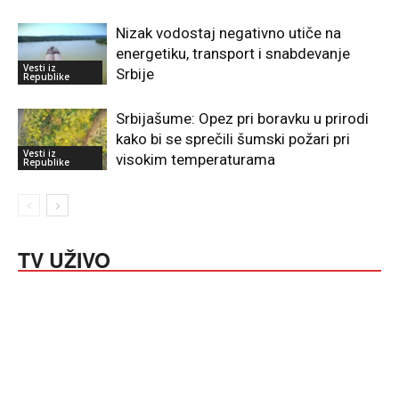
Nizak vodostaj negativno utiče na
energetiku, transport i snabdevanje
Vesti iz
Srbije
Republike
Srbijašume: Opez pri boravku u prirodi
kako bi se sprečili šumski požari pri
Vesti iz
visokim temperaturama
Republike
TV UŽIVO