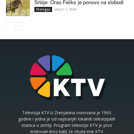
Srbije: Orao Feliks je ponovo na slobodi
август 7, 2026
Ekologija
Televizija KTV iz Zrenjanina osnovana je 1993.
godine i jedna je od najstarijih lokalnih televizijskih
stanica u zemlji. Program televizije KTV je prvo
emitovan kroz kabl, te otuda ime KTV.