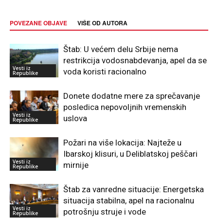
POVEZANE OBJAVE
VIŠE OD AUTORA
Štab: U većem delu Srbije nema
restrikcija vodosnabdevanja, apel da se
Vesti iz
voda koristi racionalno
Republike
Donete dodatne mere za sprečavanje
posledica nepovoljnih vremenskih
Vesti iz
uslova
Republike
Požari na više lokacija: Najteže u
Ibarskoj klisuri, u Deliblatskoj peščari
Vesti iz
mirnije
Republike
Štab za vanredne situacije: Energetska
situacija stabilna, apel na racionalnu
Vesti iz
potrošnju struje i vode
Republike