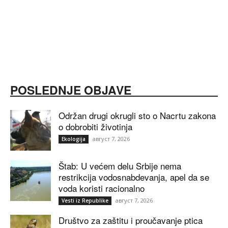
POSLEDNJE OBJAVE
Održan drugi okrugli sto o Nacrtu zakona
o dobrobiti životinja
август 7, 2026
Ekologija
Štab: U većem delu Srbije nema
restrikcija vodosnabdevanja, apel da se
voda koristi racionalno
август 7, 2026
Vesti iz Republike
Društvo za zaštitu i proučavanje ptica