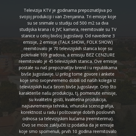
Televizija KTV je godinama prepoznatljiva po
svojoj produkciji i van Zrenjanina. Tri emisije koje
su se snimale u studiju od 500 m2 sa dva
studijska krana i 6 JVC kamera, reemitovale su TV
stanice u celoj bivšoj Jugoslaviji. Od navedene 3
emisije, 2 emisije (TALK SHOW, FOLK SHOW)
reemitovalo je 70 televizijskih stanica koje su
pokrivale 109 gradova, a emisiju BEZ CENZURE
reemitovalo je 45 televizijskih stanica. Ove emisije
postale su naš prepoznatljiv brend i u republikama
bivše Jugoslavije. U prilog tome govore i ankete
koje smo svojevremeno dobili od naših kolega iz
televizijskih kuća širom bivše Jugoslavije. Ono što
karakteriše našu produkciju, tj. pomenute emisije,
su kvalitetni gosti, kvalitetna produkcija,
najsavremenija tehnika, vrhunska scenografija,
korektnost u radu i poštovanje dobrih poslovnih
odnosa sa televizijskim kućama (reemiterima).
Ovo se moze zaključiti iz podatka da je emisije
koje smo spomenuli, prvih 10 godina reemitovalo