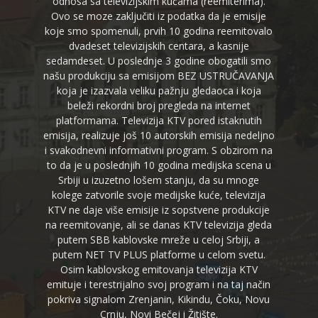
odnosa sa televizijskim kućama (reemiterima).
Ovo se moze zaključiti iz podatka da je emisije
koje smo spomenuli, prvih 10 godina reemitovalo
dvadeset televizijskih centara, a kasnije
sedamdeset. U poslednje 3 godine obogatili smo
našu produkciju sa emisijom BEZ USTRUČAVANJA
koja je izazvala veliku pažnju gledaoca i koja
beleži rekordni broj pregleda na internet
platformama. Televizija KTV pored istaknutih
emisija, realizuje još 10 autorskih emisija nedeljno
i svakodnevni informativni program. S obzirom na
to da je u poslednjih 10 godina medijska scena u
Srbiji u izuzetno lošem stanju, da su mnoge
kolege zatvorile svoje medijske kuće, televizija
KTV ne daje više emisije iz sopstvene produkcije
na reemitovanje, ali se danas KTV televizija gleda
putem SBB kablovske mreže u celoj Srbiji, a
putem NET TV PLUS platforme u celom svetu.
Osim kablovskog emitovanja televizija KTV
emituje i terestrijalno svoj program i na taj način
pokriva signalom Zrenjanin, Kikindu, Čoku, Novu
Crnju, Novi Bečej i Žitište.