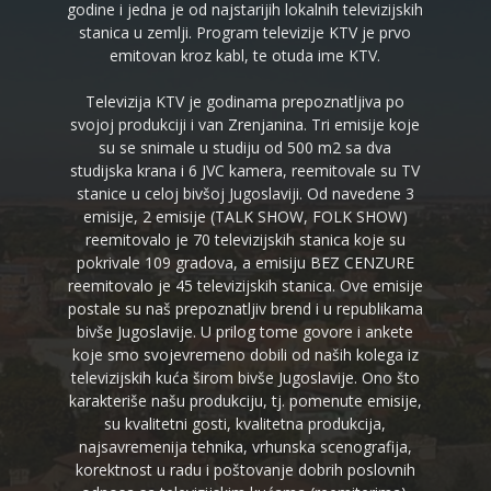
godine i jedna je od najstarijih lokalnih televizijskih
stanica u zemlji. Program televizije KTV je prvo
emitovan kroz kabl, te otuda ime KTV.
Televizija KTV je godinama prepoznatljiva po
svojoj produkciji i van Zrenjanina. Tri emisije koje
su se snimale u studiju od 500 m2 sa dva
studijska krana i 6 JVC kamera, reemitovale su TV
stanice u celoj bivšoj Jugoslaviji. Od navedene 3
emisije, 2 emisije (TALK SHOW, FOLK SHOW)
reemitovalo je 70 televizijskih stanica koje su
pokrivale 109 gradova, a emisiju BEZ CENZURE
reemitovalo je 45 televizijskih stanica. Ove emisije
postale su naš prepoznatljiv brend i u republikama
bivše Jugoslavije. U prilog tome govore i ankete
koje smo svojevremeno dobili od naših kolega iz
televizijskih kuća širom bivše Jugoslavije. Ono što
karakteriše našu produkciju, tj. pomenute emisije,
su kvalitetni gosti, kvalitetna produkcija,
najsavremenija tehnika, vrhunska scenografija,
korektnost u radu i poštovanje dobrih poslovnih