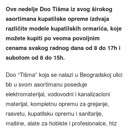
Ove nedelje Doo Tišma iz svog širokog
asortimana kupatilske opreme izdvaja
različite modele kupatilskih ormarića, koje
možete kupiti po veoma povoljnim
cenama svakog radnog dana od 8 do 17h i
subotom od 8 do 15h.
Doo “Tišma” koja se nalazi u Beogradskoj ulici
bb u svom asortimanu poseduje
elektromaterijal, vodovodni i kanalizacioni
materijal, kompletnu opremu za grejanje,
rasvetu, kupatilsku opremu i sanitarije,
mašine, alate za hobiste i profesionalce, htz