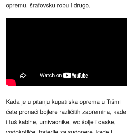
opremu, šrafovsku robu i drugo.
Kada je u pitanju kupatilska oprema u Tišmi
ćete pronaći bojlere različitih zapremina, kade
i tuš kabine, umivaonike, wc šolje i daske,
vodokotliće, baterije za sudopere, kade i