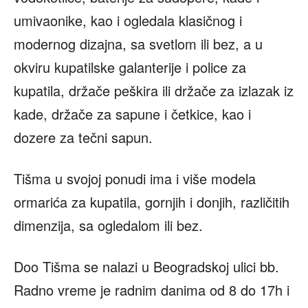
umivaonike, kao i ogledala klasičnog i
modernog dizajna, sa svetlom ili bez, a u
okviru kupatilske galanterije i police za
kupatila, držače peškira ili držače za izlazak iz
kade, držače za sapune i četkice, kao i
dozere za tečni sapun.
Tišma u svojoj ponudi ima i više modela
ormarića za kupatila, gornjih i donjih, različitih
dimenzija, sa ogledalom ili bez.
Doo Tišma se nalazi u Beogradskoj ulici bb.
Radno vreme je radnim danima od 8 do 17h i