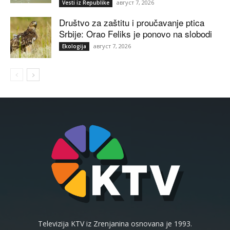
август 7, 2026
Vesti iz Republike
Društvo za zaštitu i proučavanje ptica
Srbije: Orao Feliks je ponovo na slobodi
август 7, 2026
Ekologija
Televizija KTV iz Zrenjanina osnovana je 1993.