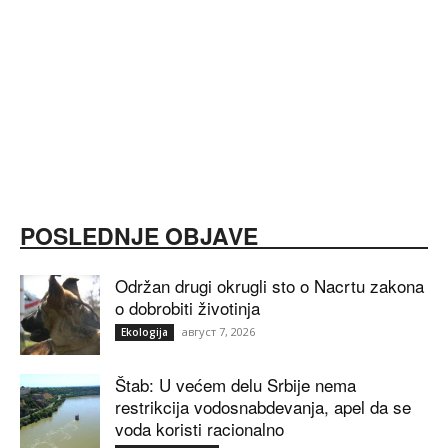
POSLEDNJE OBJAVE
Održan drugi okrugli sto o Nacrtu zakona
o dobrobiti životinja
август 7, 2026
Ekologija
Štab: U većem delu Srbije nema
restrikcija vodosnabdevanja, apel da se
voda koristi racionalno