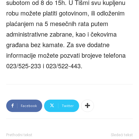
subotom od 8 do 15h. U Tišmi svu kupljenu
robu možete platiti gotovinom, ili odloženim
plaćanjem na 5 mesečnih rata putem
administrativne zabrane, kao i čekovima
građana bez kamate. Za sve dodatne
informacije možete pozvati brojeve telefona
023/525-233 i 023/522-443.
Facebook
Twitter
Prethodni tekst
Sledeći tekst