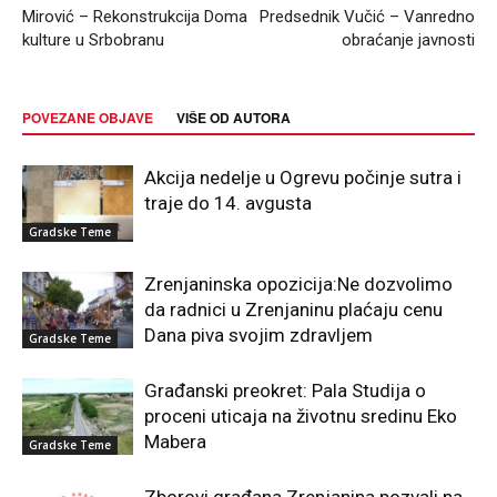
Mirović – Rekonstrukcija Doma
Predsednik Vučić – Vanredno
kulture u Srbobranu
obraćanje javnosti
POVEZANE OBJAVE
VIŠE OD AUTORA
Akcija nedelje u Ogrevu počinje sutra i
traje do 14. avgusta
Gradske Teme
Zrenjaninska opozicija:Ne dozvolimo
da radnici u Zrenjaninu plaćaju cenu
Dana piva svojim zdravljem
Gradske Teme
Građanski preokret: Pala Studija o
proceni uticaja na životnu sredinu Eko
Mabera
Gradske Teme
Zborovi građana Zrenjanina pozvali na