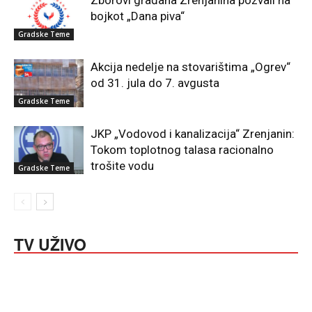
bojkot „Dana piva“
Gradske Teme
Akcija nedelje na stovarištima „Ogrev“
od 31. jula do 7. avgusta
Gradske Teme
JKP „Vodovod i kanalizacija“ Zrenjanin:
Tokom toplotnog talasa racionalno
trošite vodu
Gradske Teme
TV UŽIVO