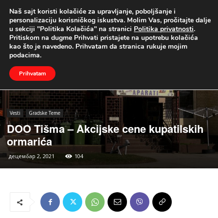
Naš sajt koristi kolačiće za upravljanje, poboljšanje i
UŽIVO
personalizaciju korisničkog iskustva. Molim Vas, pročitajte dalje
u sekciji "Politika Kolačića" na stranici
Politika privatnosti
.
Naslovna
Vesti
Gradske Teme
Pritiskom na dugme Prihvati pristajete na upotrebu kolačića
kao što je navedeno. Prihvatam da stranica rukuje mojim
podacima.
Prihvatam
Vesti
Gradske Teme
DOO Tišma – Akcijske cene kupatilskih
ormarića
децембар 2, 2021
104