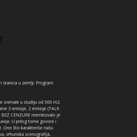
kih stanica u zemlji. Program
 se snimale u studiju od 500 m2
dene 3 emisije, 2 emisije (TALK
iju BEZ CENZURE reemitovalo je
lavije. U prilog tome govore i
e. Ono što karakteriše našu
ika, vrhunska scenografija,