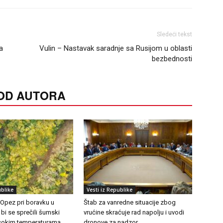
Sledeći tekst
a
Vulin – Nastavak saradnje sa Rusijom u oblasti
bezbednosti
 OD AUTORA
ublike
Vesti iz Republike
 Opez pri boravku u
Štab za vanredne situacije zbog
 bi se sprečili šumski
vrućine skraćuje rad napolju i uvodi
visokim temperaturama
dronove za nadzor