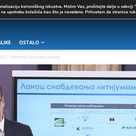
onalizaciju korisničkog iskustva. Molim Vas, pročitajte dalje u sekciji 
te na upotrebu kolačića kao što je navedeno. Prihvatam da stranica r
SLIKE
OSTALO
učić – Vanredno obraćanje javnosti