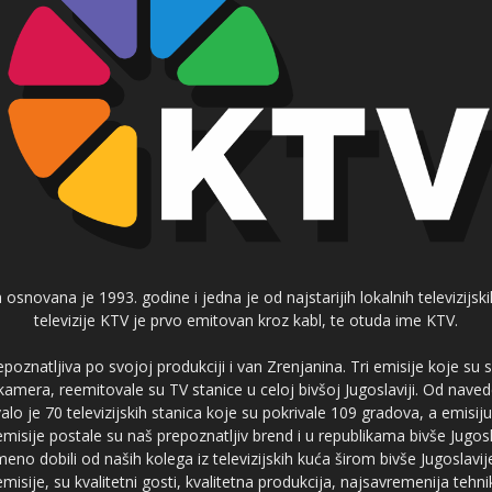
 osnovana je 1993. godine i jedna je od najstarijih lokalnih televizijs
televizije KTV je prvo emitovan kroz kabl, te otuda ime KTV.
poznatljiva po svojoj produkciji i van Zrenjanina. Tri emisije koje su
 kamera, reemitovale su TV stanice u celoj bivšoj Jugoslaviji. Od nave
je 70 televizijskih stanica koje su pokrivale 109 gradova, a emis
 emisije postale su naš prepoznatljiv brend i u republikama bivše Jugos
no dobili od naših kolega iz televizijskih kuća širom bivše Jugoslavij
misije, su kvalitetni gosti, kvalitetna produkcija, najsavremenija tehn