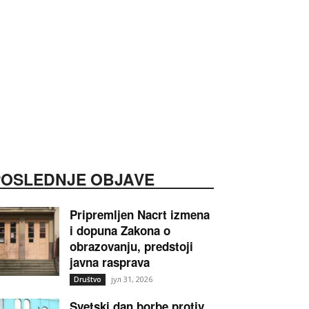
POSLEDNJE OBJAVE
Pripremljen Nacrt izmena
i dopuna Zakona o
obrazovanju, predstoji
javna rasprava
јул 31, 2026
Društvo
Svetski dan borbe protiv