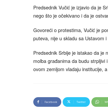
Predsednik Vučić je izjavio da je Srb
nego što je očekivano i da je ostvar
Govoreći o protestima, Vučić je p
puteva, nije u skladu sa Ustavom i
Predsednik Srbije je istakao da je 
molba građanima da budu strpljivi i
ovom zemljom vladaju institucije, a 
Facebook
Twitter
Wh