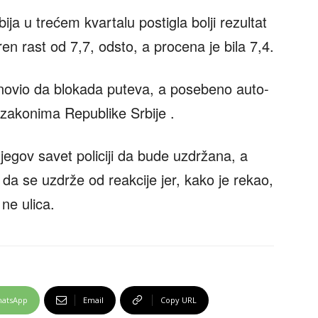
ija u trećem kvartalu postigla bolji rezultat
en rast od 7,7, odsto, a procena je bila 7,4.
onovio da blokada puteva, a posebeno auto-
 zakonima Republike Srbije .
njegov savet policiji da bude uzdržana, a
 da se uzdrže od reakcije jer, kako je rekao,
ne ulica.
atsApp
Email
Copy URL