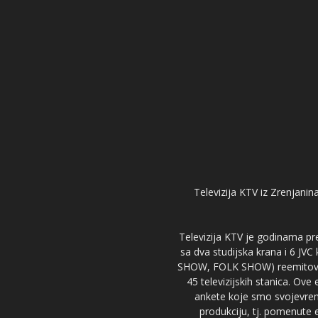
Televizija KTV iz Zrenjanina
Televizija KTV je godinama pre
sa dva studijska krana i 6 JVC
SHOW, FOLK SHOW) reemitovalo 
45 televizijskih stanica. Ove
ankete koje smo svojevreme
produkciju, tj. pomenute e