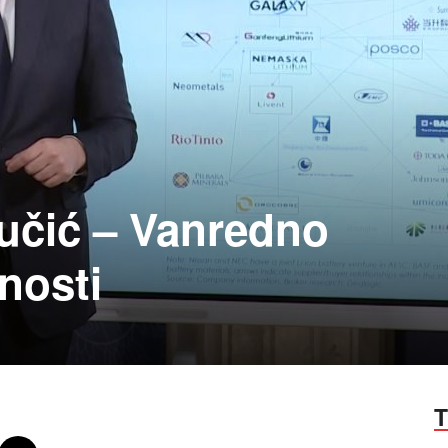
učić – Vanredno
nosti
T