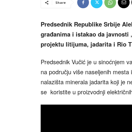
Share
Predsednik Republike Srbije Ale
građanima i istakao da javnosti 
projektu litijuma, jadarita i Rio T
Predsednik Vučić je u sinoćnjem v
na području više naseljenih mesta 
nalazišta minerala jadarita koji je n
se koristite u proizvodnji električn