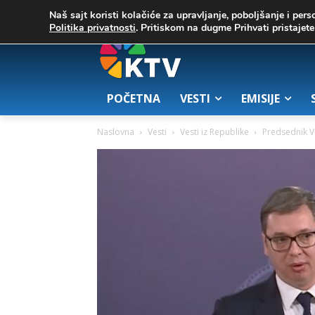
C
03. август 2026.
20.8
Zrenjanin
Naš sajt koristi kolačiće za upravljanje, poboljšanje i pers
Politika privatnosti
. Pritiskom na dugme Prihvati pristaje
POČETNA
VESTI
EMISIJE
Naslovna
Vesti
Vesti iz Republike
Predsednik V