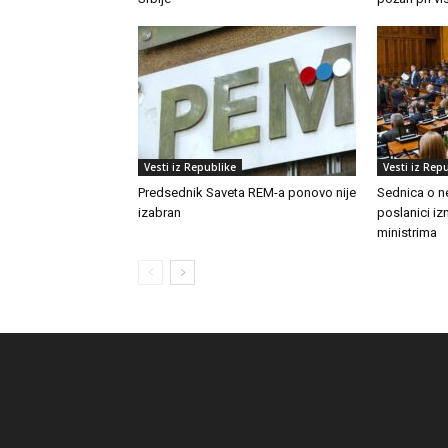
Vesti iz Republike
Vesti iz Rep
Predsednik Saveta REM-a ponovo nije
Sednica o n
izabran
poslanici izn
ministrima