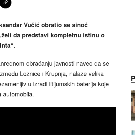
ksandar Vučić obratio se sinoć
„želi da predstavi kompletnu istinu o
inta“.
anrednom obraćanju javnosti naveo da se
između Loznice i Krupnja, nalaze velika
ezamenljiv u izradi litijumskih baterija koje
ih automobila.