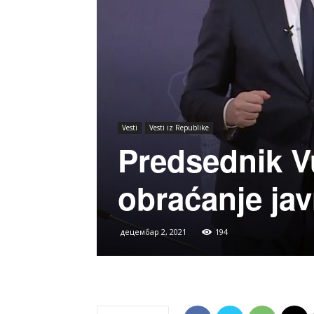
Vesti
Vesti iz Republike
Predsednik V
obraćanje jav
децембар 2, 2021
194