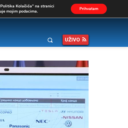
"Politika Kolačića" na stranici
Prihvatam
ukuje mojim podacima.
UŽIVO