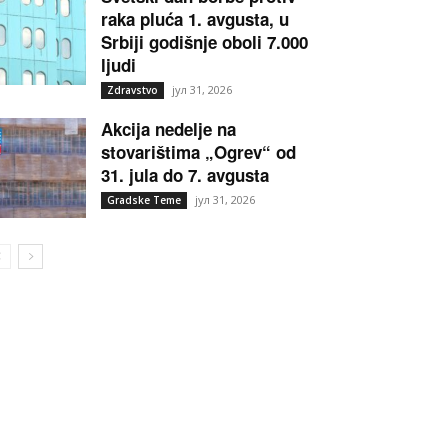
raka pluća 1. avgusta, u
Srbiji godišnje oboli 7.000
ljudi
јул 31, 2026
Zdravstvo
Akcija nedelje na
stovarištima „Ogrev“ od
31. jula do 7. avgusta
јул 31, 2026
Gradske Teme