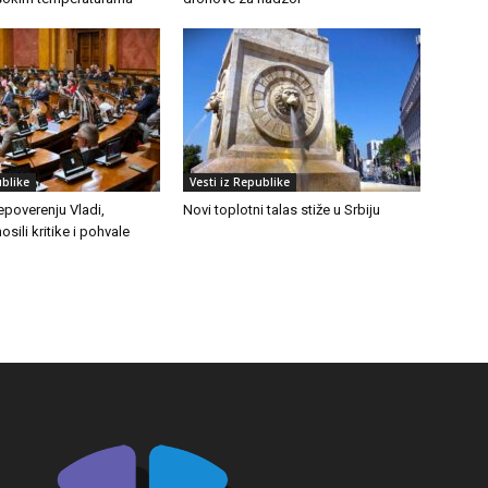
ublike
Vesti iz Republike
epoverenju Vladi,
Novi toplotni talas stiže u Srbiju
osili kritike i pohvale