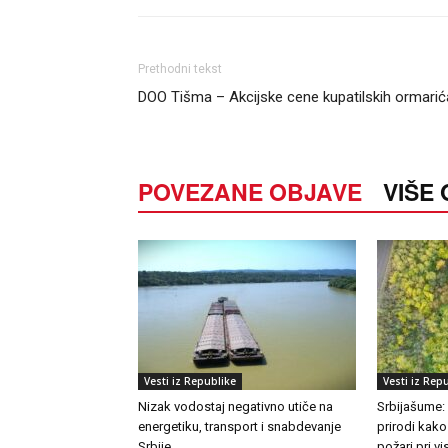
Prethodni tekst
DOO Tišma – Akcijske cene kupatilskih ormarić
POVEZANE OBJAVE
VIŠE
Vesti iz Republike
Vesti iz Rep
Nizak vodostaj negativno utiče na
Srbijašume:
energetiku, transport i snabdevanje
prirodi kako
Srbije
požari pri 