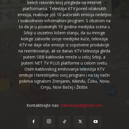
beleži rekordni broj pregleda na internet
platformama. Televizija KTV pored istaknutih
emisija, realizuje još 10 autorskih emisija nedeljno
i svakodnevni informativni program. S obzirom na
to da je u poslednjih 10 godina medijska scena u
Srbiji u izuzetno lošem stanju, da su mnoge
kolege zatvorile svoje medijske kuće, televizija
KTV ne daje više emisije iz sopstvene produkcije
na reemitovanje, ali se danas KTV televizija gleda
putem SBB kablovske mreže u celoj Srbiji, a
putem NET TV PLUS platforme u celom svetu.
Osim kablovskog emitovanja televizija KTV
emituje i terestrijalno svoj program i na taj način
pokriva signalom Zrenjanin, Kikindu, Čoku, Novu
Crnju, Novi Bečej i Žitište.
Kontaktirajte nas:
zrktvrezija@gmail.com