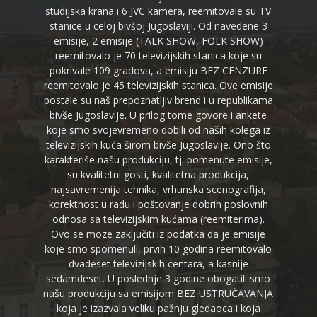
studijska krana i 6 JVC kamera, reemitovale su TV
stanice u celoj bivšoj Jugoslaviji. Od navedene 3
emisije, 2 emisije (TALK SHOW, FOLK SHOW)
reemitovalo je 70 televizijskih stanica koje su
pokrivale 109 gradova, a emisiju BEZ CENZURE
reemitovalo je 45 televizijskih stanica. Ove emisije
postale su naš prepoznatljiv brend i u republikama
bivše Jugoslavije. U prilog tome govore i ankete
koje smo svojevremeno dobili od naših kolega iz
televizijskih kuća širom bivše Jugoslavije. Ono što
karakteriše našu produkciju, tj. pomenute emisije,
su kvalitetni gosti, kvalitetna produkcija,
najsavremenija tehnika, vrhunska scenografija,
korektnost u radu i poštovanje dobrih poslovnih
odnosa sa televizijskim kućama (reemiterima).
Ovo se moze zaključiti iz podatka da je emisije
koje smo spomenuli, prvih 10 godina reemitovalo
dvadeset televizijskih centara, a kasnije
sedamdeset. U poslednje 3 godine obogatili smo
našu produkciju sa emisijom BEZ USTRUČAVANJA
koja je izazvala veliku pažnju gledaoca i koja