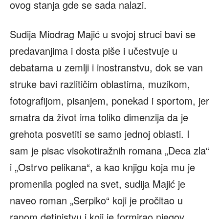
ovog stanja gde se sada nalazi.
Sudija Miodrag Majić u svojoj struci bavi se
predavanjima i dosta piše i učestvuje u
debatama u zemlji i inostranstvu, dok se van
struke bavi razlitičim oblastima, muzikom,
fotografijom, pisanjem, ponekad i sportom, jer
smatra da život ima toliko dimenzija da je
grehota posvetiti se samo jednoj oblasti. I
sam je pisac visokotiražnih romana „Deca zla“
i „Ostrvo pelikana“, a kao knjigu koja mu je
promenila pogled na svet, sudija Majić je
naveo roman „Serpiko“ koji je pročitao u
ranom detinjstvu i koji je formirao njegov