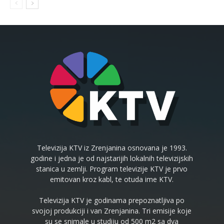
Televizija KTV iz Zrenjanina osnovana je 1993.
godine i jedna je od najstarijih lokalnih televizijskih
stanica u zemlji. Program televizije KTV je prvo
emitovan kroz kabl, te otuda ime KTV.
Televizija KTV je godinama prepoznatljiva po
svojoj produkciji i van Zrenjanina. Tri emisije koje
su se snimale u studiju od 500 m2 sa dva