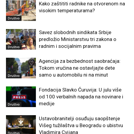
Kako zaštititi radnike na otvorenom na
visokim temperaturama?
Društvo
Savez slobodnih sindikata Srbije
predložio Ministarstvu tri zakona o
radnim i socijalnim pravima
Društvo
Agencija za bezbednost saobraćaja:
Tokom vrućina ne ostavljajte dete
samo u automobilu ni na minut
Društvo
Fondacija Slavko Ćuruvija: U julu više
od 100 verbalnih napada na novinare i
medije
Društvo
Ustavobranitelji osuđuju saopštenje
Višeg tužilaštva u Beogradu o ubistvu
Vladimira Cvijana
Društvo