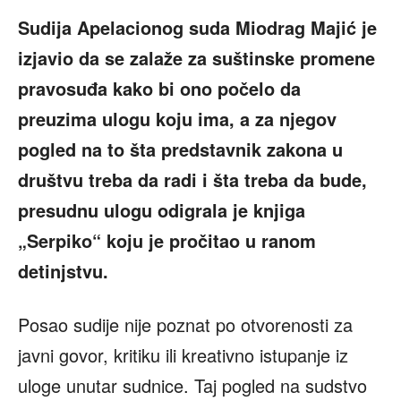
Sudija Apelacionog suda Miodrag Majić je
izjavio da se zalaže za
suštinske promene
pravosuđa kako bi ono počelo da
preuzima ulogu koju ima, a za njegov
pogled na to šta predstavnik zakona u
društvu treba da radi i šta treba da bude,
presudnu ulogu odigrala je knjiga
„Serpiko“ koju je pročitao u ranom
detinjstvu.
Posao sudije nije poznat po otvorenosti za
javni govor, kritiku ili kreativno istupanje iz
uloge unutar sudnice. Taj pogled na sudstvo