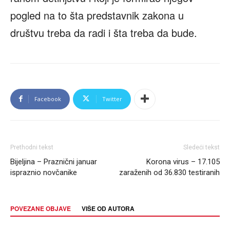
pogled na to šta predstavnik zakona u
društvu treba da radi i šta treba da bude.
Facebook
Twitter
Prethodni tekst
Sledeći tekst
Bijeljina – Praznični januar
Korona virus – 17.105
ispraznio novčanike
zaraženih od 36.830 testiranih
POVEZANE OBJAVE
VIŠE OD AUTORA