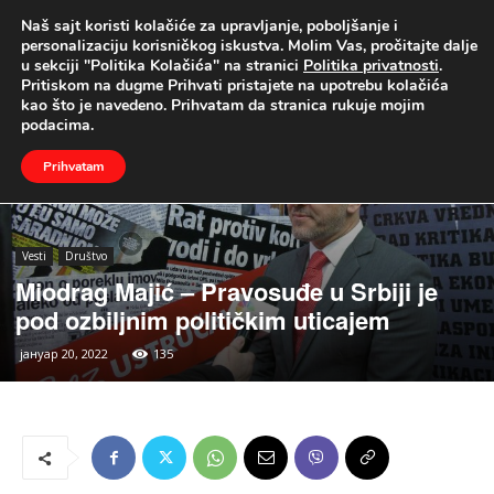
Naš sajt koristi kolačiće za upravljanje, poboljšanje i
UŽIVO
personalizaciju korisničkog iskustva. Molim Vas, pročitajte dalje
u sekciji "Politika Kolačića" na stranici
Politika privatnosti
.
Naslovna
Vesti
Društvo
Pritiskom na dugme Prihvati pristajete na upotrebu kolačića
kao što je navedeno. Prihvatam da stranica rukuje mojim
podacima.
Prihvatam
Vesti
Društvo
Miodrag Majić – Pravosuđe u Srbiji je
pod ozbiljnim političkim uticajem
јануар 20, 2022
135