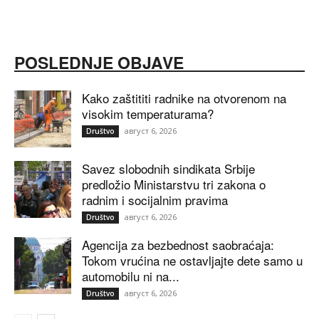
POSLEDNJE OBJAVE
Kako zaštititi radnike na otvorenom na
visokim temperaturama?
август 6, 2026
Društvo
Savez slobodnih sindikata Srbije
predložio Ministarstvu tri zakona o
radnim i socijalnim pravima
август 6, 2026
Društvo
Agencija za bezbednost saobraćaja:
Tokom vrućina ne ostavljajte dete samo u
automobilu ni na...
август 6, 2026
Društvo