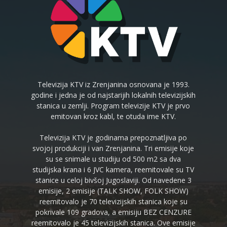
Televizija KTV iz Zrenjanina osnovana je 1993.
godine i jedna je od najstarijih lokalnih televizijskih
stanica u zemlji. Program televizije KTV je prvo
emitovan kroz kabl, te otuda ime KTV.
Televizija KTV je godinama prepoznatljiva po
svojoj produkciji i van Zrenjanina. Tri emisije koje
su se snimale u studiju od 500 m2 sa dva
studijska krana i 6 JVC kamera, reemitovale su TV
stanice u celoj bivšoj Jugoslaviji. Od navedene 3
emisije, 2 emisije (TALK SHOW, FOLK SHOW)
reemitovalo je 70 televizijskih stanica koje su
pokrivale 109 gradova, a emisiju BEZ CENZURE
reemitovalo je 45 televizijskih stanica. Ove emisije