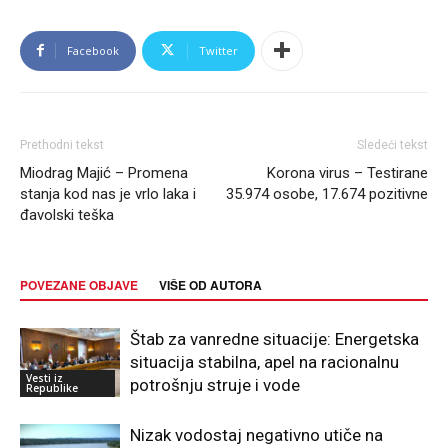
Facebook
Twitter
Prethodni tekst
Sledeći tekst
Miodrag Majić – Promena
Korona virus – Testirane
stanja kod nas je vrlo laka i
35.974 osobe, 17.674 pozitivne
đavolski teška
POVEZANE OBJAVE
VIŠE OD AUTORA
Štab za vanredne situacije: Energetska
situacija stabilna, apel na racionalnu
Vesti iz
potrošnju struje i vode
Republike
Nizak vodostaj negativno utiče na