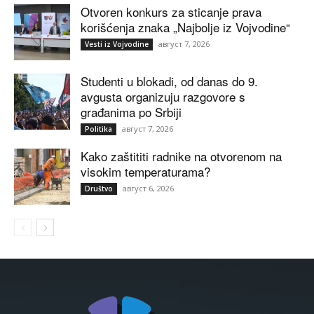
Otvoren konkurs za sticanje prava
korišćenja znaka „Najbolje iz Vojvodine“
август 7, 2026
Vesti iz Vojvodine
Studenti u blokadi, od danas do 9.
avgusta organizuju razgovore s
građanima po Srbiji
август 7, 2026
Politika
Kako zaštititi radnike na otvorenom na
visokim temperaturama?
август 6, 2026
Društvo