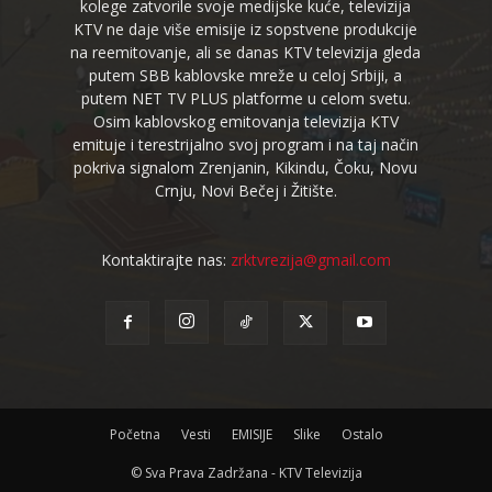
kolege zatvorile svoje medijske kuće, televizija
KTV ne daje više emisije iz sopstvene produkcije
na reemitovanje, ali se danas KTV televizija gleda
putem SBB kablovske mreže u celoj Srbiji, a
putem NET TV PLUS platforme u celom svetu.
Osim kablovskog emitovanja televizija KTV
emituje i terestrijalno svoj program i na taj način
pokriva signalom Zrenjanin, Kikindu, Čoku, Novu
Crnju, Novi Bečej i Žitište.
Kontaktirajte nas:
zrktvrezija@gmail.com
Početna
Vesti
EMISIJE
Slike
Ostalo
© Sva Prava Zadržana - KTV Televizija