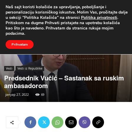
Naš sajt koristi kolačiće za upravljanje, poboljšanje i
UŽIVO
personalizaciju korisničkog iskustva. Molim Vas, pročitajte dalje
u sekciji "Politika Kolačića" na stranici
Politika privatnosti
.
Naslovna
Vesti
Vesti iz Republike
Pritiskom na dugme Prihvati pristajete na upotrebu kolačića
kao što je navedeno. Prihvatam da stranica rukuje mojim
podacima.
Prihvatam
Vesti
Vesti iz Republike
Predsednik Vučić – Sastanak sa ruskim
ambasadorom
јануар 27, 2022
69