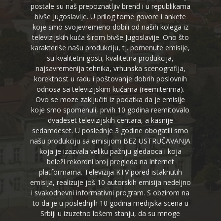
postale su naš prepoznatljiv brend i u republikama
bivše Jugoslavije. U prilog tome govore i ankete
koje smo svojevremeno dobili od naših kolega iz
televizijskih kuća širom bivše Jugoslavije. Ono što
karakteriše našu produkciju, tj. pomenute emisije,
su kvalitetni gosti, kvalitetna produkcija,
najsavremenija tehnika, vrhunska scenografija,
korektnost u radu i poštovanje dobrih poslovnih
odnosa sa televizijskim kućama (reemiterima).
Ovo se moze zaključiti iz podatka da je emisije
koje smo spomenuli, prvih 10 godina reemitovalo
dvadeset televizijskih centara, a kasnije
sedamdeset. U poslednje 3 godine obogatili smo
našu produkciju sa emisijom BEZ USTRUČAVANJA
koja je izazvala veliku pažnju gledaoca i koja
beleži rekordni broj pregleda na internet
platformama. Televizija KTV pored istaknutih
emisija, realizuje još 10 autorskih emisija nedeljno
i svakodnevni informativni program. S obzirom na
to da je u poslednjih 10 godina medijska scena u
Srbiji u izuzetno lošem stanju, da su mnoge