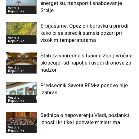
energetiku, transport i snabdevanje
Vesti iz
Srbije
Republike
Srbijašume: Opez pri boravku u prirodi
kako bi se sprečili šumski požari pri
Vesti iz
visokim temperaturama
Republike
Štab za vanredne situacije zbog vrućine
skraćuje rad napolju i uvodi dronove za
Vesti iz
nadzor
Republike
Predsednik Saveta REM-a ponovo nije
izabran
Vesti iz
Republike
Sednica o nepoverenju Vladi, poslanici
iznosili kritike i pohvale ministrima
Vesti iz
Republike