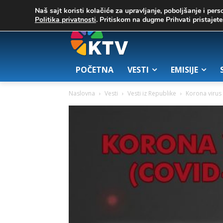
C
03. август 2026.
23.7
Zrenjanin
Naš sajt koristi kolačiće za upravljanje, poboljšanje i pers
Politika privatnosti
. Pritiskom na dugme Prihvati pristaje
POČETNA
VESTI
EMISIJE
Naslovna
Vesti
Vesti iz Republike
Korona virus 