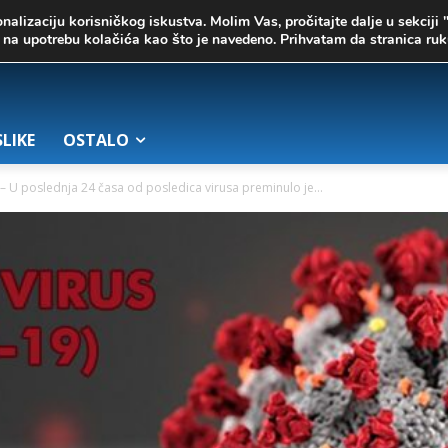
onalizaciju korisničkog iskustva. Molim Vas, pročitajte dalje u sekciji 
te na upotrebu kolačića kao što je navedeno. Prihvatam da stranica r
SLIKE
OSTALO
– U poslednja 24 časa od posledica virusa preminulo je...