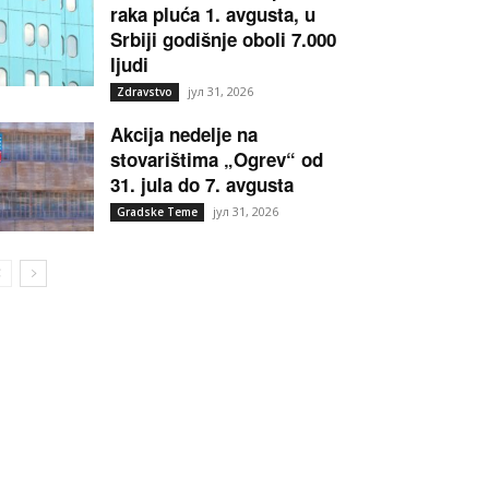
raka pluća 1. avgusta, u
Srbiji godišnje oboli 7.000
ljudi
јул 31, 2026
Zdravstvo
Akcija nedelje na
stovarištima „Ogrev“ od
31. jula do 7. avgusta
јул 31, 2026
Gradske Teme