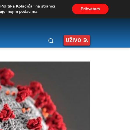
"Politika Kolačića" na stranici
Prihvatam
ukuje mojim podacima.
UŽIVO