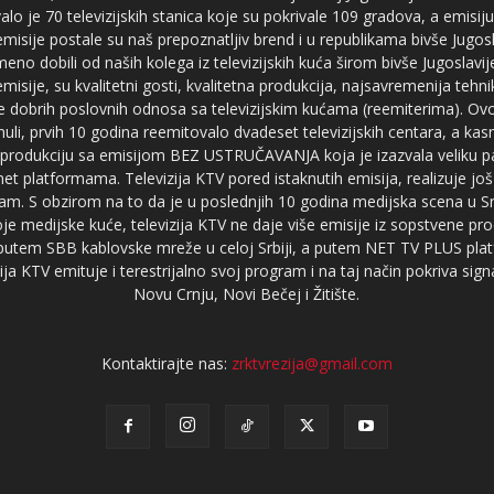
je 70 televizijskih stanica koje su pokrivale 109 gradova, a emis
 emisije postale su naš prepoznatljiv brend i u republikama bivše Jugos
no dobili od naših kolega iz televizijskih kuća širom bivše Jugoslavij
misije, su kvalitetni gosti, kvalitetna produkcija, najsavremenija tehn
e dobrih poslovnih odnosa sa televizijskim kućama (reemiterima). Ovo
li, prvih 10 godina reemitovalo dvadeset televizijskih centara, a ka
produkciju sa emisijom BEZ USTRUČAVANJA koja je izazvala veliku pa
net platformama. Televizija KTV pored istaknutih emisija, realizuje još
am. S obzirom na to da je u poslednjih 10 godina medijska scena u Srb
e medijske kuće, televizija KTV ne daje više emisije iz sopstvene pro
a putem SBB kablovske mreže u celoj Srbiji, a putem NET TV PLUS pla
ja KTV emituje i terestrijalno svoj program i na taj način pokriva sig
Novu Crnju, Novi Bečej i Žitište.
Kontaktirajte nas:
zrktvrezija@gmail.com