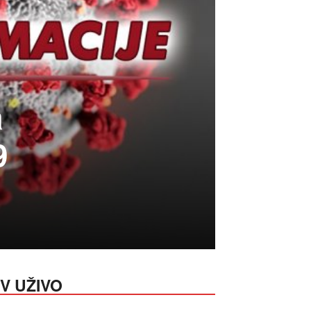
a
9
V UŽIVO