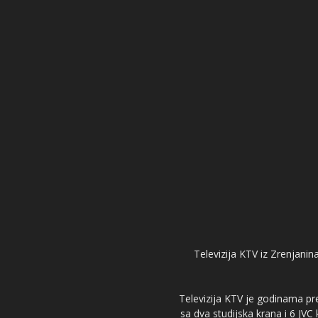
Televizija KTV iz Zrenjanina
Televizija KTV je godinama pre
sa dva studijska krana i 6 JVC