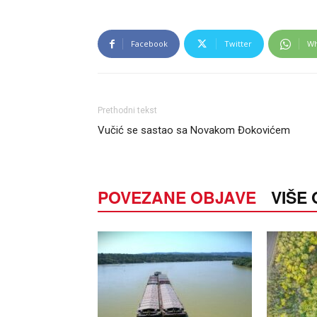
Facebook
Twitter
Wh
Prethodni tekst
Vučić se sastao sa Novakom Đokovićem
POVEZANE OBJAVE
VIŠE