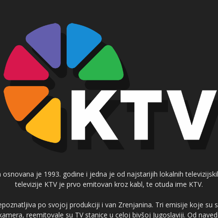
 osnovana je 1993. godine i jedna je od najstarijih lokalnih televizijs
televizije KTV je prvo emitovan kroz kabl, te otuda ime KTV.
poznatljiva po svojoj produkciji i van Zrenjanina. Tri emisije koje su
 kamera, reemitovale su TV stanice u celoj bivšoj Jugoslaviji. Od nave