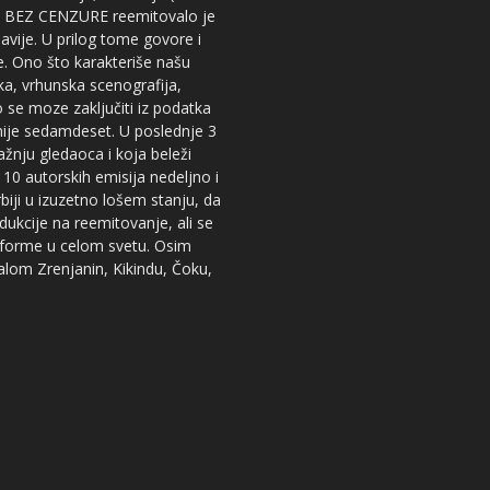
iju BEZ CENZURE reemitovalo je
lavije. U prilog tome govore i
e. Ono što karakteriše našu
ika, vrhunska scenografija,
 se moze zaključiti iz podatka
snije sedamdeset. U poslednje 3
žnju gledaoca i koja beleži
 10 autorskih emisija nedeljno i
iji u izuzetno lošem stanju, da
dukcije na reemitovanje, ali se
tforme u celom svetu. Osim
nalom Zrenjanin, Kikindu, Čoku,