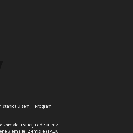
kih stanica u zemlji. Program
 se snimale u studiju od 500 m2
dene 3 emisije, 2 emisije (TALK