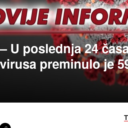
– U poslednja 24 čas
virusa preminulo je 5
T