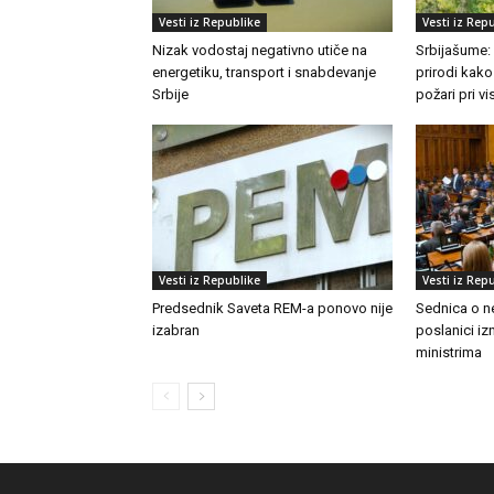
Vesti iz Republike
Vesti iz Rep
Nizak vodostaj negativno utiče na
Srbijašume:
energetiku, transport i snabdevanje
prirodi kako
Srbije
požari pri 
Vesti iz Republike
Vesti iz Rep
Predsednik Saveta REM-a ponovo nije
Sednica o n
izabran
poslanici izn
ministrima