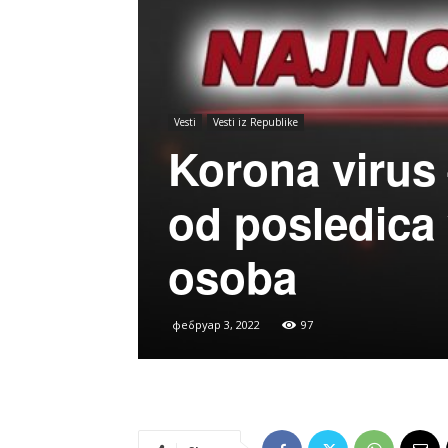
Vesti
Vesti iz Republike
Korona virus 
od posledica 
osoba
фебруар 3, 2022
97