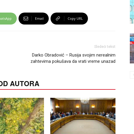
atsApp
Email
Copy URL
Sledeći tekst
Darko Obradović – Rusija svojim nerealnim
zahtevima pokušava da vrati vreme unazad
 OD AUTORA