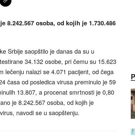
e 8.242.567 osoba, od kojih je 1.730.486
ke Srbije saopštilo je danas da su u
 testirane 34.132 osobe, pri čemu su 15.623
om lečenju nalazi se 4.071 pacijent, od čega
24 časa od posledica virusa preminulo je 59
inulih 13.807, a procenat smrtnosti je 0,80
ano je 8.242.567 osoba, od kojih je
virus, navodi se u saopštenju.