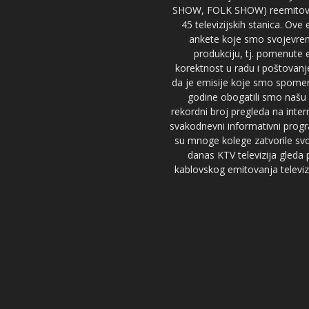
SHOW, FOLK SHOW) reemitovalo 
45 televizijskih stanica. Ove
ankete koje smo svojevreme
produkciju, tj. pomenute e
korektnost u radu i poštovanj
da je emisije koje smo spomenu
godine obogatili smo našu 
rekordni broj pregleda na inter
svakodnevni informativni progr
su mnoge kolege zatvorile svoj
danas KTV televizija gled
kablovskog emitovanja televizi