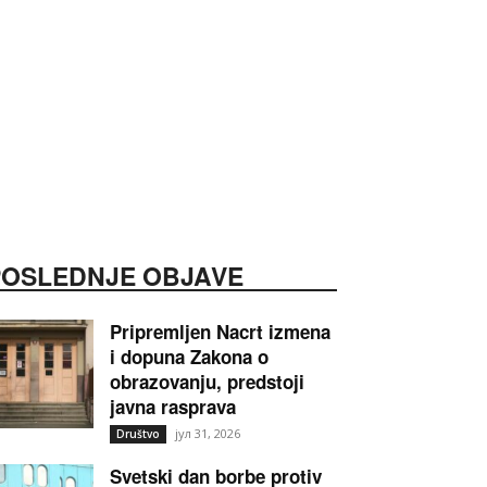
POSLEDNJE OBJAVE
Pripremljen Nacrt izmena
i dopuna Zakona o
obrazovanju, predstoji
javna rasprava
јул 31, 2026
Društvo
Svetski dan borbe protiv