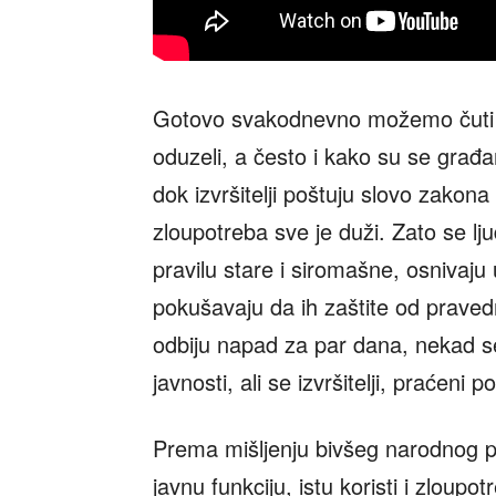
Gotovo svakodnevno možemo čuti ve
oduzeli, a često i kako su se građa
dok izvršitelji poštuju slovo zakona
zloupotreba sve je duži. Zato se l
pravilu stare i siromašne, osnivaju u
pokušavaju da ih zaštite od praved
odbiju napad za par dana, nekad se
javnosti, ali se izvršitelji, praćeni p
Prema mišljenju bivšeg narodnog 
javnu funkciju, istu koristi i zloupot