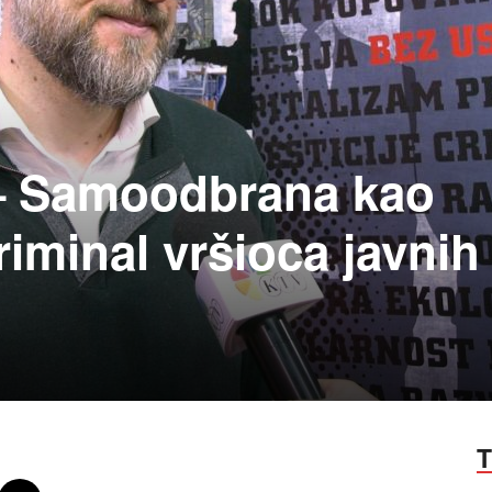
– Samoodbrana kao
iminal vršioca javnih
T