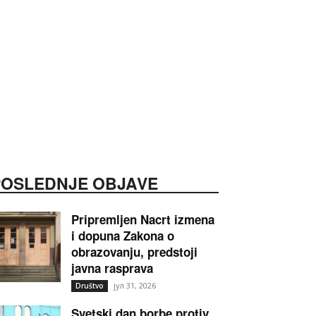
POSLEDNJE OBJAVE
Pripremljen Nacrt izmena
i dopuna Zakona o
obrazovanju, predstoji
javna rasprava
јул 31, 2026
Društvo
Svetski dan borbe protiv