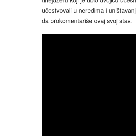
učestvovali u neredima i uništavan
da prokomentariše ovaj svoj stav.