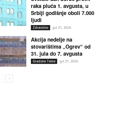
raka pluća 1. avgusta, u
Srbiji godišnje oboli 7.000
ljudi
јул 31, 2026
Zdravstvo
Akcija nedelje na
stovarištima „Ogrev“ od
31. jula do 7. avgusta
јул 31, 2026
Gradske Teme