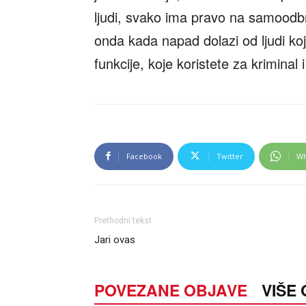
ljudi, svako ima pravo na samoodbr
onda kada napad dolazi od ljudi koji
funkcije, koje koristete za kriminal 
Facebook
Twitter
Wh
Prethodni tekst
Jari ovas
POVEZANE OBJAVE
VIŠE