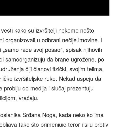
sti kako su izvršitelji nekome nešto
ni organizovali u odbrani nečije imovine. I
 i „samo rade svoj posao“, spisak njihovih
judi samoorganizuju da brane ugrožene, po
druženja čiji članovi fizički, svojim telima,
ničke izvršiteljske ruke. Nekad uspeju da
 probiju do medija i slučaj prezentuju
olicijom, vraćaju.
poslanika Srđana Noga, kada neko ko ima
rebljava tako što primenjuje teror i silu protiv