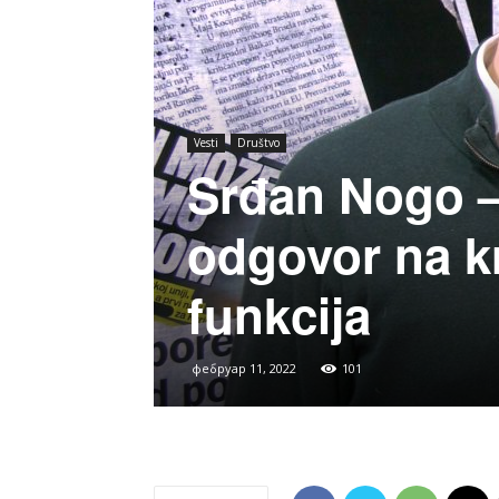
Vesti
Društvo
Srđan Nogo 
odgovor na kr
funkcija
фебруар 11, 2022
101