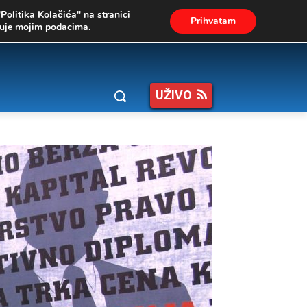
"Politika Kolačića" na stranici
Prihvatam
ukuje mojim podacima.
UŽIVO