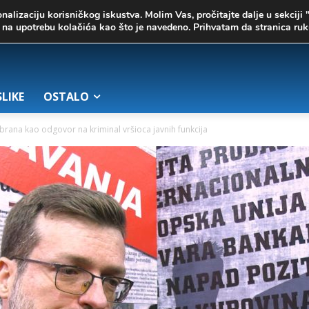
onalizaciju korisničkog iskustva. Molim Vas, pročitajte dalje u sekciji 
te na upotrebu kolačića kao što je navedeno. Prihvatam da stranica r
SLIKE
OSTALO
ana kao odgovor na kriminal vršioca javnih funkcija