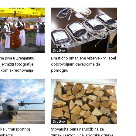
Društvo
a piva u Zrenjaninu:
Drastično smanjene rezerve krvi, apel
e tražiti fotografije
dobrovoljnim davaocima da
likom akreditovanja
pomognu
Društvo
ka u transportnoj
Stovarišta puna narudžbina za
eskadrili
zimsku sezonu, na isporuku ogreva