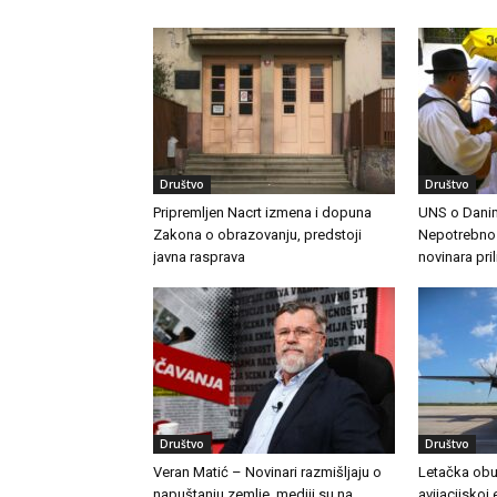
Društvo
Društvo
Pripremljen Nacrt izmena i dopuna
UNS o Danim
Zakona o obrazovanju, predstoji
Nepotrebno j
javna rasprava
novinara pri
Društvo
Društvo
Veran Matić – Novinari razmišljaju o
Letačka obu
napuštanju zemlje, mediji su na
avijacijskoj 