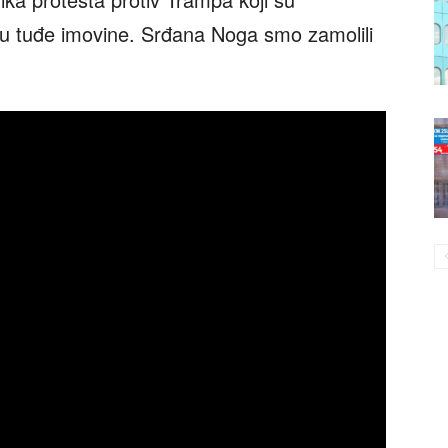
ju tuđe imovine. Srđana Noga smo zamolili