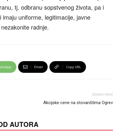
anu, tj. odbranu sopstvenog života, pa i
 imaju uniforme, legitimacije, javne
i nezakonite radnje.
atsApp
Email
Copy URL
Sledeći tekst
Akcijske cene na stovarištima Ogrev
 OD AUTORA