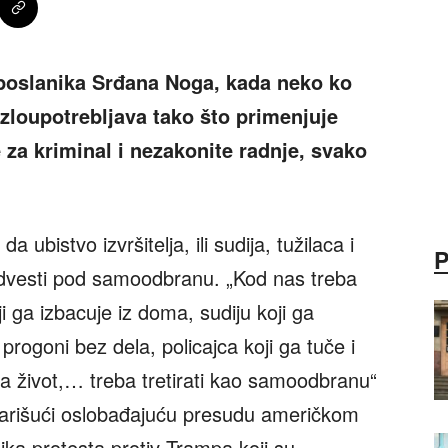
poslanika Srđana Noga, kada neko ko
 i zloupotrebljava tako što primenjuje
 je za kriminal i nezakonite radnje,
svako
ubistvo izvršitelja, ili sudija, tužilaca i
podvesti pod samoodbranu. „Kod nas treba
i ga izbacuje iz doma, sudiju koji ga
 progoni bez dela, policajca koji ga tuče i
ava život,… treba tretirati kao samoodbranu“
tarišući oslobađajuću presudu američkom
nika protesta protiv Trampa koji su