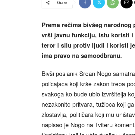
Share
Prema rečima bivšeg narodnog 
vrši javnu funkciju, istu koristi
teror i silu protiv ljudi i koristi
ima pravo na samoodbranu.
Bivši poslanik Srđan Nogo samatra da 
policajaca koji krše zakon treba 
svakoga ko bude ubio izvršitelja koj
nezakonito pritvara, tužioca koji ga
zlostavlja, političara koji mu uništ
napisao je Nogo na Tviteru komen
tinejdžeru koji je ubio dvojicu učes