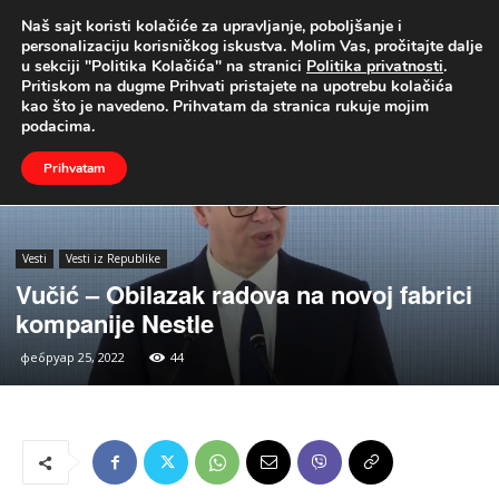
Naš sajt koristi kolačiće za upravljanje, poboljšanje i
UŽIVO
personalizaciju korisničkog iskustva. Molim Vas, pročitajte dalje
u sekciji "Politika Kolačića" na stranici
Politika privatnosti
.
Naslovna
Vesti
Vesti iz Republike
Pritiskom na dugme Prihvati pristajete na upotrebu kolačića
kao što je navedeno. Prihvatam da stranica rukuje mojim
podacima.
Prihvatam
Vesti
Vesti iz Republike
Vučić – Obilazak radova na novoj fabrici
kompanije Nestle
фебруар 25, 2022
44