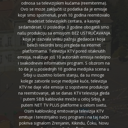
odnosa sa televizijskim kućama (reemiterima).
Ovo se moze zaključiti iz podatka da je emisije
koje smo spomenuli, prvih 10 godina reemitovalo
dvadeset televizijskih centara, a kasnije
sedamdeset. U poslednje 3 godine obogatili smo
našu produkciju sa emisijom BEZ USTRUČAVANJA
koja je izazvala veliku pažnju gledaoca i koja
beleži rekordni broj pregleda na internet
platformama. Televizija KTV pored istaknutih
emisija, realizuje još 10 autorskih emisija nedeljno
i svakodnevni informativni program. S obzirom na
to da je u poslednjih 10 godina medijska scena u
Srbiji u izuzetno lošem stanju, da su mnoge
kolege zatvorile svoje medijske kuće, televizija
KTV ne daje više emisije iz sopstvene produkcije
na reemitovanje, ali se danas KTV televizija gleda
putem SBB kablovske mreže u celoj Srbiji, a
putem NET TV PLUS platforme u celom svetu.
Osim kablovskog emitovanja televizija KTV
emituje i terestrijalno svoj program i na taj način
pokriva signalom Zrenjanin, Kikindu, Čoku, Novu