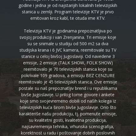
godine i jedna je od najstarijih lokalnih televizijskih
stanica u zemlji. Program televizije KTV je prvo
emitovan kroz kabl, te otuda ime KTV.
Televizija KTV je godinama prepoznatljiva po
svojoj produkciji i van Zrenjanina. Tri emisije koje
su se snimale u studiju od 500 m2 sa dva
studijska krana i 6 JVC kamera, reemitovale su TV
stanice u celoj bivšoj Jugoslaviji. Od navedene 3
emisije, 2 emisije (TALK SHOW, FOLK SHOW)
reemitovalo je 70 televizijskih stanica koje su
pokrivale 109 gradova, a emisiju BEZ CENZURE
reemitovalo je 45 televizijskih stanica. Ove emisije
postale su naš prepoznatljiv brend i u republikama
bivše Jugoslavije. U prilog tome govore i ankete
koje smo svojevremeno dobili od naših kolega iz
televizijskih kuća širom bivše Jugoslavije. Ono što
karakteriše našu produkciju, tj. pomenute emisije,
su kvalitetni gosti, kvalitetna produkcija,
najsavremenija tehnika, vrhunska scenografija,
korektnost u radu i poštovanje dobrih poslovnih