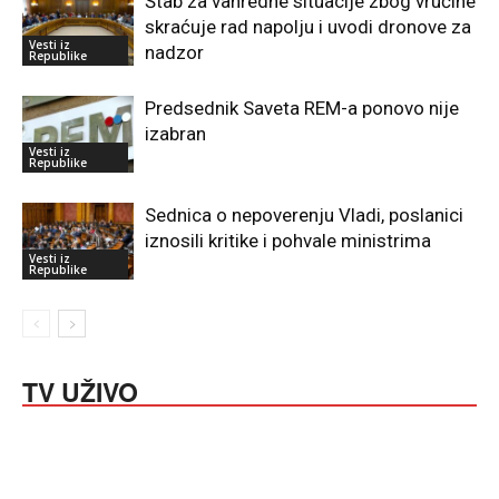
Štab za vanredne situacije zbog vrućine
skraćuje rad napolju i uvodi dronove za
Vesti iz
nadzor
Republike
Predsednik Saveta REM-a ponovo nije
izabran
Vesti iz
Republike
Sednica o nepoverenju Vladi, poslanici
iznosili kritike i pohvale ministrima
Vesti iz
Republike
TV UŽIVO