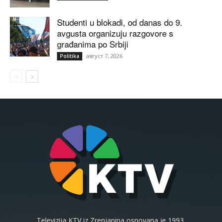
Studenti u blokadi, od danas do 9.
avgusta organizuju razgovore s
građanima po Srbiji
август 7, 2026
Politika
Televizija KTV iz Zrenjanina osnovana je 1993.