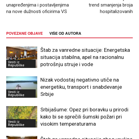
unapređenjima i postavljenjima
trend smanjenja broja
na nove dužnosti oficirima VS
hospitalizovanih
POVEZANE OBJAVE
VIŠE OD AUTORA
Štab za vanredne situacije: Energetska
situacija stabilna, apel na racionalnu
Vesti iz
potrošnju struje i vode
Republike
Nizak vodostaj negativno utiče na
energetiku, transport i snabdevanje
Vesti iz
Srbije
Republike
Srbijašume: Opez pri boravku u prirodi
kako bi se sprečili šumski požari pri
Vesti iz
visokim temperaturama
Republike