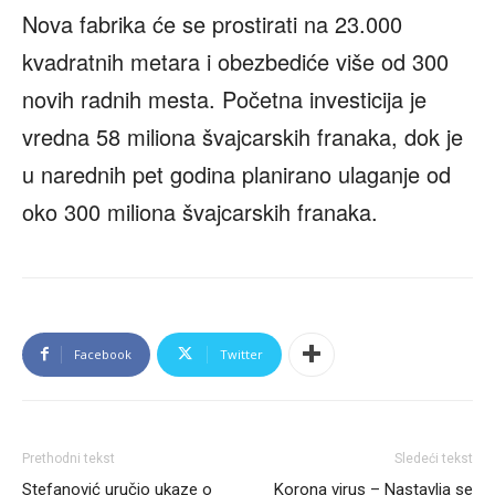
Nova fabrika će se prostirati na 23.000
kvadratnih metara i obezbediće više od 300
novih radnih mesta. Početna investicija je
vredna 58 miliona švajcarskih franaka, dok je
u narednih pet godina planirano ulaganje od
oko 300 miliona švajcarskih franaka.
Facebook
Twitter
Prethodni tekst
Sledeći tekst
Stefanović uručio ukaze o
Korona virus – Nastavlja se