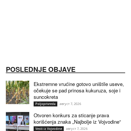
POSLEDNJE OBJAVE
Ekstremne vrućine gotovo uništile useve,
očekuje se pad prinosa kukuruza, soje i
suncokreta
август 7, 2026
Poljoprivreda
Otvoren konkurs za sticanje prava
korišćenja znaka „Najbolje iz Vojvodine“
август 7, 2026
Vesti iz Vojvodine