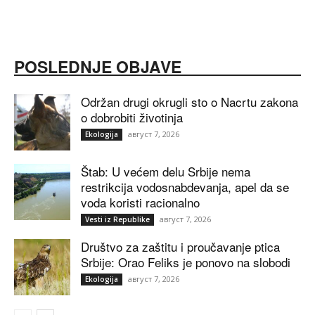
POSLEDNJE OBJAVE
Održan drugi okrugli sto o Nacrtu zakona
o dobrobiti životinja
август 7, 2026
Ekologija
Štab: U većem delu Srbije nema
restrikcija vodosnabdevanja, apel da se
voda koristi racionalno
август 7, 2026
Vesti iz Republike
Društvo za zaštitu i proučavanje ptica
Srbije: Orao Feliks je ponovo na slobodi
август 7, 2026
Ekologija