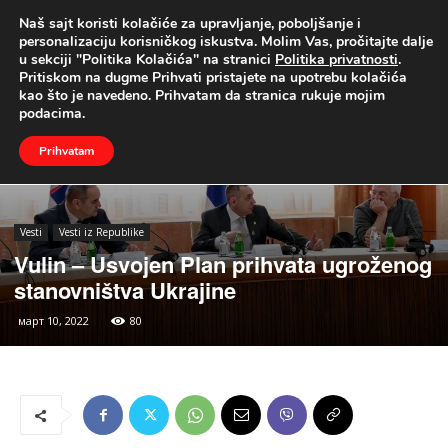
Naš sajt koristi kolačiće za upravljanje, poboljšanje i
UŽIVO
personalizaciju korisničkog iskustva. Molim Vas, pročitajte dalje
u sekciji "Politika Kolačića" na stranici
Politika privatnosti
.
Naslovna
Vesti
Vesti iz Republike
Pritiskom na dugme Prihvati pristajete na upotrebu kolačića
kao što je navedeno. Prihvatam da stranica rukuje mojim
podacima.
Prihvatam
Vesti
Vesti iz Republike
Vulin – Usvojen Plan prihvata ugroženog
stanovništva Ukrajine
март 10, 2022
80