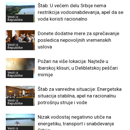
Štab: U većem delu Srbije nema
restrikcija vodosnabdevanja, apel da se
Vesti iz
voda koristi racionalno
Republike
Donete dodatne mere za sprečavanje
posledica nepovoljnih vremenskih
Vesti iz
uslova
Republike
Požari na više lokacija: Najteže u
Ibarskoj klisuri, u Deliblatskoj peščari
Vesti iz
mirnije
Republike
Štab za vanredne situacije: Energetska
situacija stabilna, apel na racionalnu
Vesti iz
potrošnju struje i vode
Republike
Nizak vodostaj negativno utiče na
energetiku, transport i snabdevanje
Vesti iz