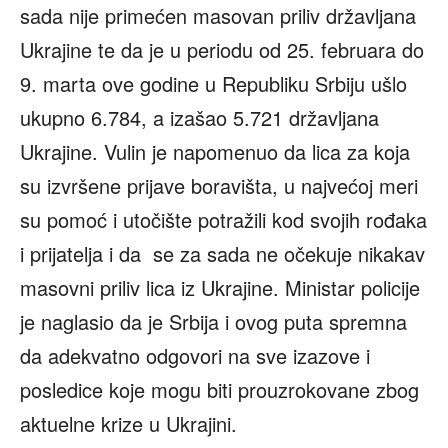
sada nije primećen masovan priliv državljana
Ukrajine te da je u periodu od 25. februara do
9. marta ove godine u Republiku Srbiju ušlo
ukupno 6.784, a izašao 5.721 državljana
Ukrajine. Vulin je napomenuo da lica za koja
su izvršene prijave boravišta, u najvećoj meri
su pomoć i utočište potražili kod svojih rođaka
i prijatelja i da se za sada ne očekuje nikakav
masovni priliv lica iz Ukrajine. Ministar policije
je naglasio da je Srbija i ovog puta spremna
da adekvatno odgovori na sve izazove i
posledice koje mogu biti prouzrokovane zbog
aktuelne krize u Ukrajini.