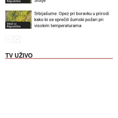
Srbije
Republike
Srbijašume: Opez pri boravku u prirodi
kako bi se sprečili šumski požari pri
Vesti iz
visokim temperaturama
Republike
TV UŽIVO