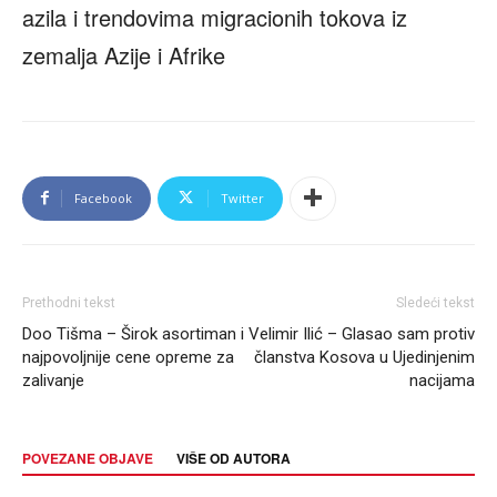
azila i trendovima migracionih tokova iz
zemalja Azije i Afrike
Facebook
Twitter
Prethodni tekst
Sledeći tekst
Doo Tišma – Širok asortiman i
Velimir Ilić – Glasao sam protiv
najpovoljnije cene opreme za
članstva Kosova u Ujedinjenim
zalivanje
nacijama
POVEZANE OBJAVE
VIŠE OD AUTORA