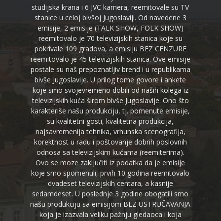
studijska krana i 6 JVC kamera, reemitovale su TV
stanice u celoj bivšoj Jugoslaviji. Od navedene 3
emisije, 2 emisije (TALK SHOW, FOLK SHOW)
reemitovalo je 70 televizijskih stanica koje su
pokrivale 109 gradova, a emisiju BEZ CENZURE
reemitovalo je 45 televizijskih stanica. Ove emisije
postale su naš prepoznatljiv brend i u republikama
bivše Jugoslavije. U prilog tome govore i ankete
koje smo svojevremeno dobili od naših kolega iz
televizijskih kuća širom bivše Jugoslavije. Ono što
karakteriše našu produkciju, tj. pomenute emisije,
su kvalitetni gosti, kvalitetna produkcija,
najsavremenija tehnika, vrhunska scenografija,
korektnost u radu i poštovanje dobrih poslovnih
odnosa sa televizijskim kućama (reemiterima).
Ovo se moze zaključiti iz podatka da je emisije
koje smo spomenuli, prvih 10 godina reemitovalo
dvadeset televizijskih centara, a kasnije
sedamdeset. U poslednje 3 godine obogatili smo
našu produkciju sa emisijom BEZ USTRUČAVANJA
koja je izazvala veliku pažnju gledaoca i koja