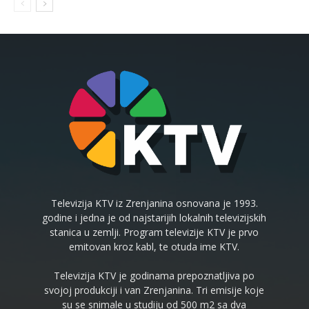
Televizija KTV iz Zrenjanina osnovana je 1993.
godine i jedna je od najstarijih lokalnih televizijskih
stanica u zemlji. Program televizije KTV je prvo
emitovan kroz kabl, te otuda ime KTV.
Televizija KTV je godinama prepoznatljiva po
svojoj produkciji i van Zrenjanina. Tri emisije koje
su se snimale u studiju od 500 m2 sa dva