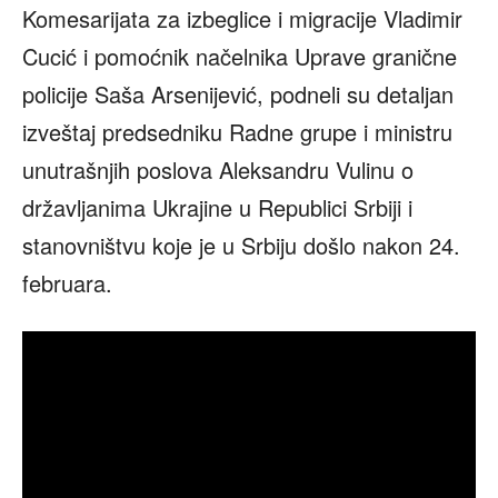
Komesarijata za izbeglice i migracije Vladimir
Cucić i pomoćnik načelnika Uprave granične
policije Saša Arsenijević, podneli su detaljan
izveštaj predsedniku Radne grupe i ministru
unutrašnjih poslova Aleksandru Vulinu o
državljanima Ukrajine u Republici Srbiji i
stanovništvu koje je u Srbiju došlo nakon 24.
februara.