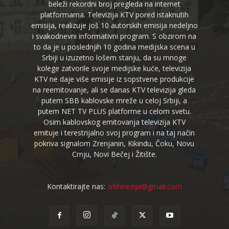
beleži rekordni broj pregleda na internet
platformama. Televizija KTV pored istaknutih
emisija, realizuje još 10 autorskih emisija nedeljno
i svakodnevni informativni program. S obzirom na
to da je u poslednjih 10 godina medijska scena u
Srbiji u izuzetno lošem stanju, da su mnoge
kolege zatvorile svoje medijske kuće, televizija
KTV ne daje više emisije iz sopstvene produkcije
na reemitovanje, ali se danas KTV televizija gleda
putem SBB kablovske mreže u celoj Srbiji, a
putem NET TV PLUS platforme u celom svetu.
Osim kablovskog emitovanja televizija KTV
emituje i terestrijalno svoj program i na taj način
pokriva signalom Zrenjanin, Kikindu, Čoku, Novu
Crnju, Novi Bečej i Žitište.
Kontaktirajte nas:
zrktvrezija@gmail.com