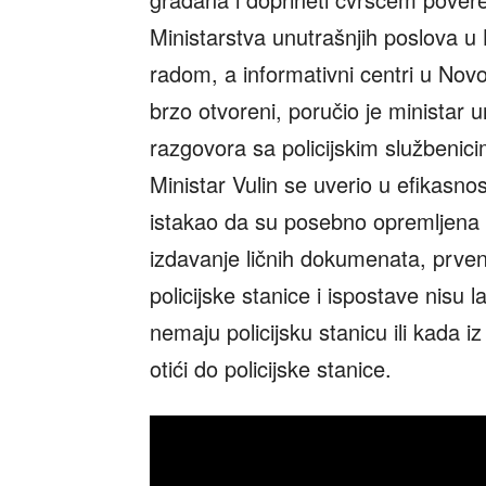
Ministarstva unutrašnjih poslova u
radom, a informativni centri u No
brzo otvoreni, poručio je ministar 
razgovora sa policijskim službeni
Ministar Vulin se uverio u efikasnos
istakao da su posebno opremljena v
izdavanje ličnih dokumenata, prv
policijske stanice i ispostave nisu la
nemaju policijsku stanicu ili kada i
otići do policijske stanice.