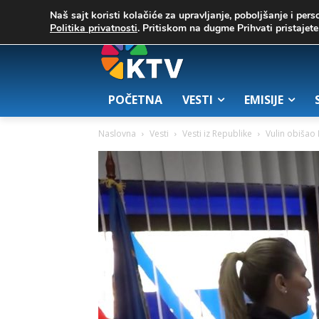
C
02. август 2026.
25.7
Zrenjanin
Naš sajt koristi kolačiće za upravljanje, poboljšanje i pers
Politika privatnosti
. Pritiskom na dugme Prihvati pristaje
POČETNA
VESTI
EMISIJE
Naslovna
Vesti
Vesti iz Republike
Vulin obišao 