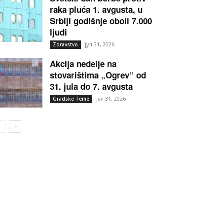
raka pluća 1. avgusta, u
Srbiji godišnje oboli 7.000
ljudi
јул 31, 2026
Zdravstvo
Akcija nedelje na
stovarištima „Ogrev“ od
31. jula do 7. avgusta
јул 31, 2026
Gradske Teme