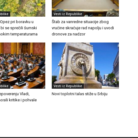
ublike
Vesti iz Republike
 Opez pri boravku u
Štab za vanredne situacije zbog
 bi se sprečili šumski
vrućine skraćuje rad napolju i uvodi
visokim temperaturama
dronove za nadzor
ublike
Vesti iz Republike
epoverenju Vladi,
Novi toplotni talas stiže u Srbiju
osili kritike i pohvale