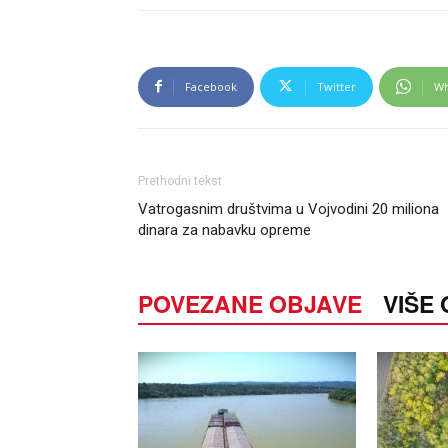
Facebook
Twitter
Wh
Prethodni tekst
Vatrogasnim društvima u Vojvodini 20 miliona
dinara za nabavku opreme
POVEZANE OBJAVE
VIŠE