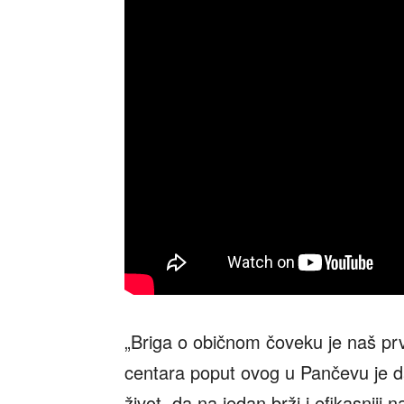
„Briga o običnom čoveku je naš prvi 
centara poput ovog u Pančevu je 
život, da na jedan brži i efikasniji 