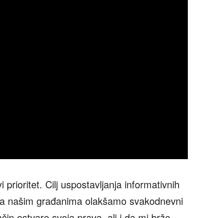
prioritet. Cilj uspostavljanja informativnih
da našim građanima olakšamo svakodnevni
način ostvare svoja prava, ali i da mi brže