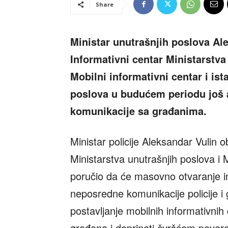
Share
Ministar unutrašnjih poslova Al
Informativni centar Ministarstva
Mobilni informativni centar i is
poslova u budućem periodu još a
komunikacije sa građanima.
Ministar policije Aleksandar Vulin 
Ministarstva unutrašnjih poslova i M
poručio da će masovno otvaranje in
neposredne komunikacije policije i 
postavljanje mobilnih informativnih
građana i doprineti čvršćem poveren