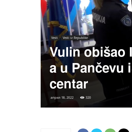
Vesti
Vesti iz Republike
Vulin obišao 
a u Pančevu i
centar
април 18, 2022
320