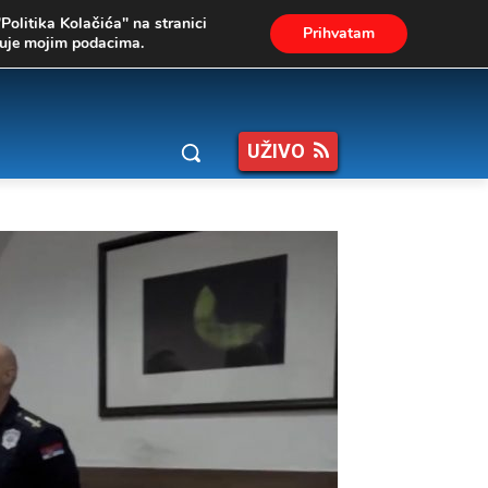
"Politika Kolačića" na stranici
Prihvatam
ukuje mojim podacima.
UŽIVO