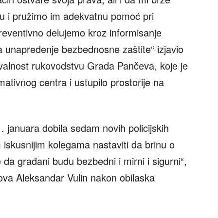
u i pružimo im adekvatnu pomoć pri
preventivno delujemo kroz informisanje
a unapređenje bezbednosne zaštite“ izjavio
zahvalnost rukovodstvu Grada Pančeva, koje je
ativnog centra i ustupilo prostorije na
. januara dobila sedam novih policijskih
 iskusnijim kolegama nastaviti da brinu o
da građani budu bezbedni i mirni i sigurni“,
lova Aleksandar Vulin nakon obilaska