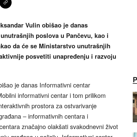
eksandar Vulin obišao je danas
 unutrašnjih poslova u Pančevu, kao i
takao da će se Ministarstvo unutrašnjih
ktivnije posvetiti unapređenju i razvoju
obišao je danas Informativni centar
obilni informativni centar i tom prilikom
teraktivnih prostora za ostvarivanje
građana – informativnih centara i
 centara značajno olakšati svakodnevni život
ju građana u policiju. Informativni centar