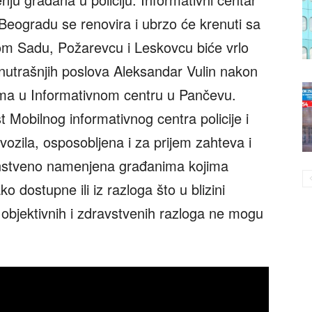
 Beogradu se renovira i ubrzo će krenuti sa
vom Sadu, Požarevcu i Leskovcu biće vrlo
unutrašnjih poslova Aleksandar Vulin nakon
cima u Informativnom centru u Pančevu.
t Mobilnog informativnog centra policije i
ozila, osposobljena i za prijem zahteva i
enstveno namenjena građanima kojima
ko dostupne ili iz razloga što u blizini
z objektivnih i zdravstvenih razloga ne mogu