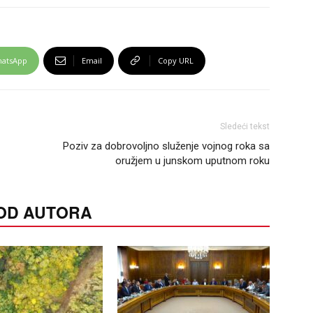
atsApp
Email
Copy URL
Sledeći tekst
Poziv za dobrovoljno služenje vojnog roka sa
oružjem u junskom uputnom roku
 OD AUTORA