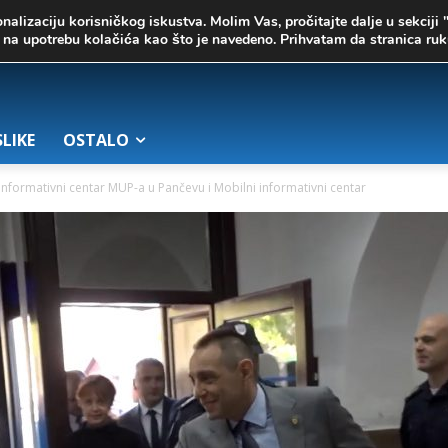
onalizaciju korisničkog iskustva. Molim Vas, pročitajte dalje u sekciji 
te na upotrebu kolačića kao što je navedeno. Prihvatam da stranica r
SLIKE
OSTALO
Informativni centar MUP-a u Pančevu i Mobilni informativni centar