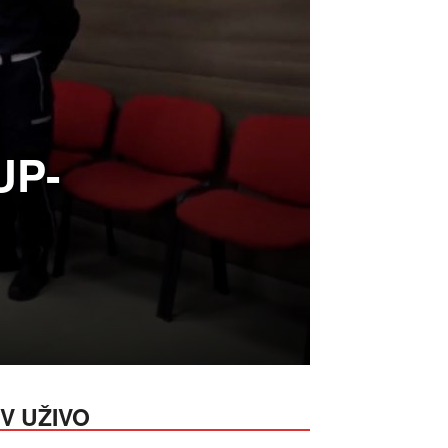
UP-
V UŽIVO