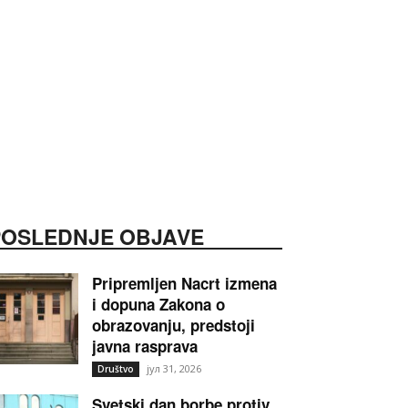
POSLEDNJE OBJAVE
Pripremljen Nacrt izmena
i dopuna Zakona o
obrazovanju, predstoji
javna rasprava
јул 31, 2026
Društvo
Svetski dan borbe protiv