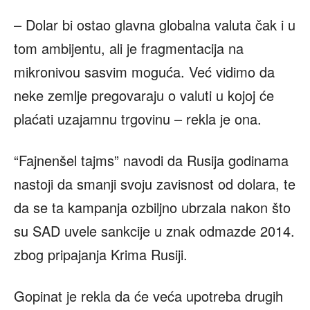
– Dolar bi ostao glavna globalna valuta čak i u
tom ambijentu, ali je fragmentacija na
mikronivou sasvim moguća. Već vidimo da
neke zemlje pregovaraju o valuti u kojoj će
plaćati uzajamnu trgovinu – rekla je ona.
“Fajnenšel tajms” navodi da Rusija godinama
nastoji da smanji svoju zavisnost od dolara, te
da se ta kampanja ozbiljno ubrzala nakon što
su SAD uvele sankcije u znak odmazde 2014.
zbog pripajanja Krima Rusiji.
Gopinat je rekla da će veća upotreba drugih