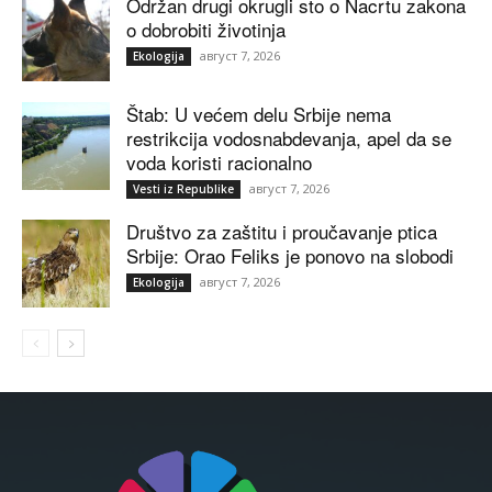
Održan drugi okrugli sto o Nacrtu zakona
o dobrobiti životinja
август 7, 2026
Ekologija
Štab: U većem delu Srbije nema
restrikcija vodosnabdevanja, apel da se
voda koristi racionalno
август 7, 2026
Vesti iz Republike
Društvo za zaštitu i proučavanje ptica
Srbije: Orao Feliks je ponovo na slobodi
август 7, 2026
Ekologija