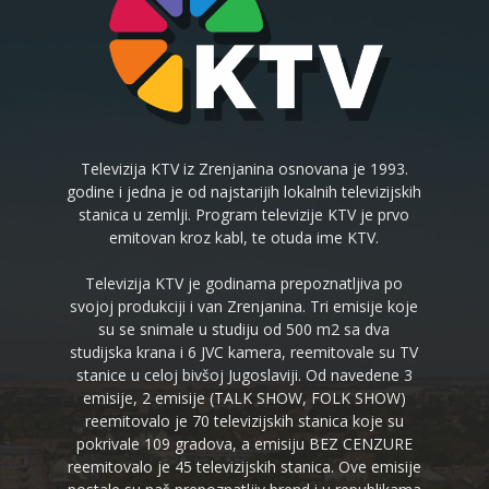
Televizija KTV iz Zrenjanina osnovana je 1993.
godine i jedna je od najstarijih lokalnih televizijskih
stanica u zemlji. Program televizije KTV je prvo
emitovan kroz kabl, te otuda ime KTV.
Televizija KTV je godinama prepoznatljiva po
svojoj produkciji i van Zrenjanina. Tri emisije koje
su se snimale u studiju od 500 m2 sa dva
studijska krana i 6 JVC kamera, reemitovale su TV
stanice u celoj bivšoj Jugoslaviji. Od navedene 3
emisije, 2 emisije (TALK SHOW, FOLK SHOW)
reemitovalo je 70 televizijskih stanica koje su
pokrivale 109 gradova, a emisiju BEZ CENZURE
reemitovalo je 45 televizijskih stanica. Ove emisije