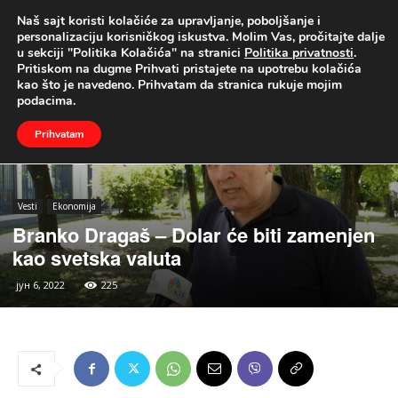
Naš sajt koristi kolačiće za upravljanje, poboljšanje i
UŽIVO
personalizaciju korisničkog iskustva. Molim Vas, pročitajte dalje
u sekciji "Politika Kolačića" na stranici
Politika privatnosti
.
Naslovna
Vesti
Ekonomija
Pritiskom na dugme Prihvati pristajete na upotrebu kolačića
kao što je navedeno. Prihvatam da stranica rukuje mojim
podacima.
Prihvatam
Vesti
Ekonomija
Branko Dragaš – Dolar će biti zamenjen
kao svetska valuta
јун 6, 2022
225