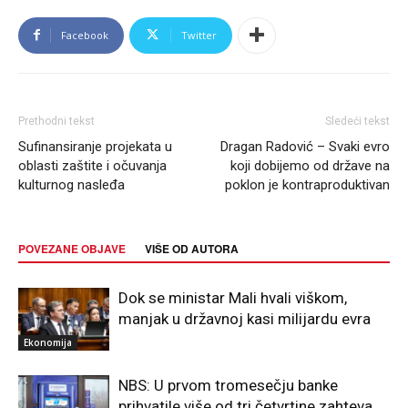
Facebook
Twitter
Prethodni tekst
Sledeći tekst
Sufinansiranje projekata u
Dragan Radović – Svaki evro
oblasti zaštite i očuvanja
koji dobijemo od države na
kulturnog nasleđa
poklon je kontraproduktivan
POVEZANE OBJAVE
VIŠE OD AUTORA
Dok se ministar Mali hvali viškom,
manjak u državnoj kasi milijardu evra
Ekonomija
NBS: U prvom tromesečju banke
prihvatile više od tri četvrtine zahteva