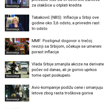
za olakšice u otplati kredita
Ekonomija
Tabaković (NBS): Inflacija u Srbiji ove
godine oko 3,6 odsto, a privredni rast
tri odsto
Ekonomija
MMF: Postignut dogovor o trećoj
reviziji sa Srbijom, očekuje se umereni
porast inflacije
Ekonomija
Vlada Srbije smanjila akcize na derivate
počev od danas, ali je gorivo uprkos
tome opet poskupelo
Ekonomija
Avio-kompanije podižu cene i smanjuju
letove zbog rasta troškova goriva
Ekonomija