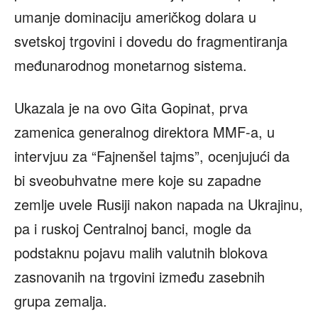
umanje dominaciju američkog dolara u
svetskoj trgovini i dovedu do fragmentiranja
međunarodnog monetarnog sistema.
Ukazala je na ovo Gita Gopinat, prva
zamenica generalnog direktora MMF-a, u
intervjuu za “Fajnenšel tajms”, ocenjujući da
bi sveobuhvatne mere koje su zapadne
zemlje uvele Rusiji nakon napada na Ukrajinu,
pa i ruskoj Centralnoj banci, mogle da
podstaknu pojavu malih valutnih blokova
zasnovanih na trgovini između zasebnih
grupa zemalja.