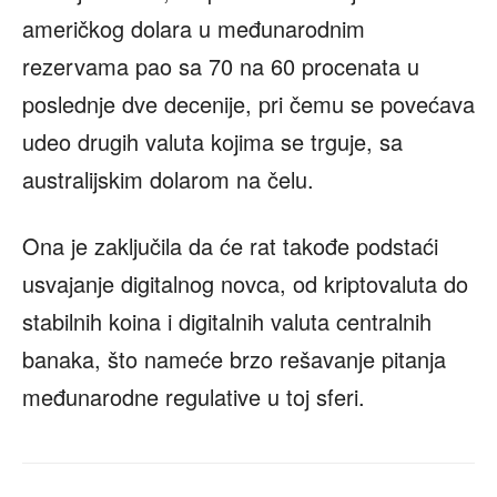
američkog dolara u međunarodnim
rezervama pao sa 70 na 60 procenata u
poslednje dve decenije, pri čemu se povećava
udeo drugih valuta kojima se trguje, sa
australijskim dolarom na čelu.
Ona je zaključila da će rat takođe podstaći
usvajanje digitalnog novca, od kriptovaluta do
stabilnih koina i digitalnih valuta centralnih
banaka, što nameće brzo rešavanje pitanja
međunarodne regulative u toj sferi.