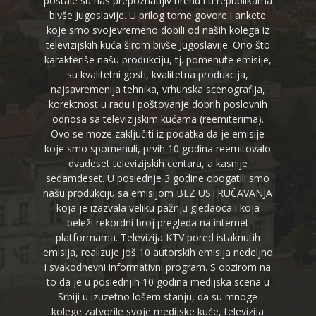
postale su naš prepoznatljiv brend i u republikama
bivše Jugoslavije. U prilog tome govore i ankete
koje smo svojevremeno dobili od naših kolega iz
televizijskih kuća širom bivše Jugoslavije. Ono što
karakteriše našu produkciju, tj. pomenute emisije,
su kvalitetni gosti, kvalitetna produkcija,
najsavremenija tehnika, vrhunska scenografija,
korektnost u radu i poštovanje dobrih poslovnih
odnosa sa televizijskim kućama (reemiterima).
Ovo se moze zaključiti iz podatka da je emisije
koje smo spomenuli, prvih 10 godina reemitovalo
dvadeset televizijskih centara, a kasnije
sedamdeset. U poslednje 3 godine obogatili smo
našu produkciju sa emisijom BEZ USTRUČAVANJA
koja je izazvala veliku pažnju gledaoca i koja
beleži rekordni broj pregleda na internet
platformama. Televizija KTV pored istaknutih
emisija, realizuje još 10 autorskih emisija nedeljno
i svakodnevni informativni program. S obzirom na
to da je u poslednjih 10 godina medijska scena u
Srbiji u izuzetno lošem stanju, da su mnoge
kolege zatvorile svoje medijske kuće, televizija