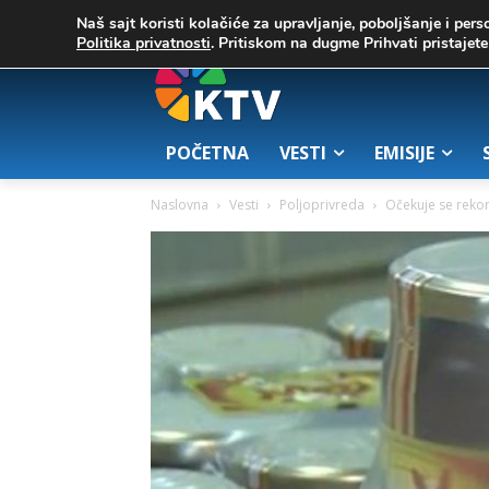
C
02. август 2026.
32.1
Zrenjanin
Naš sajt koristi kolačiće za upravljanje, poboljšanje i pers
Politika privatnosti
. Pritiskom na dugme Prihvati pristaje
POČETNA
VESTI
EMISIJE
Naslovna
Vesti
Poljoprivreda
Očekuje se reko