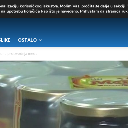
onalizaciju korisničkog iskustva. Molim Vas, pročitajte dalje u sekciji 
te na upotrebu kolačića kao što je navedeno. Prihvatam da stranica r
SLIKE
OSTALO
rdna proizvodnja meda