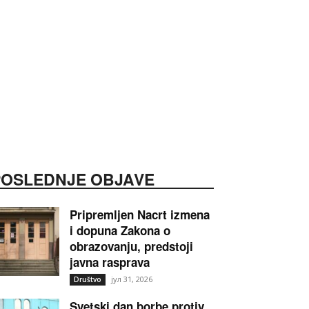
POSLEDNJE OBJAVE
Pripremljen Nacrt izmena
i dopuna Zakona o
obrazovanju, predstoji
javna rasprava
јул 31, 2026
Društvo
Svetski dan borbe protiv