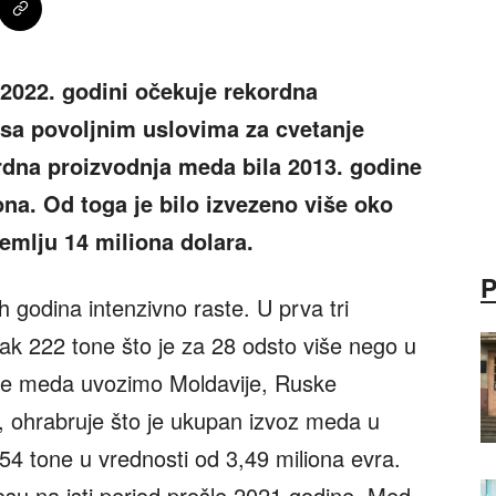
 2022. godini očekuje rekordna
 sa povoljnim uslovima za cvetanje
rdna proizvodnja meda bila 2013. godine
ona. Od toga je bilo izvezeno više oko
zemlju 14 miliona dolara.
 godina intenzivno raste. U prva tri
k 222 tone što je za 28 odsto više nego u
iše meda uvozimo Moldavije, Ruske
i, ohrabruje što je ukupan izvoz meda u
54 tone u vrednosti od 3,49 miliona evra.
osu na isti period prošle 2021.godine. Med