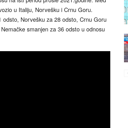
ozio u Italiju, Norvešku i Crnu Goru.
 51 odsto, Norvešku za 28 odsto, Crnu Goru
šte Nemačke smanjen za 36 odsto u odnosu