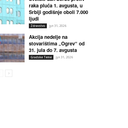
raka pluća 1. avgusta, u
Srbiji godišnje oboli 7.000
ljudi
јул 31, 2026
Zdravstvo
Akcija nedelje na
stovarištima „Ogrev“ od
31. jula do 7. avgusta
јул 31, 2026
Gradske Teme