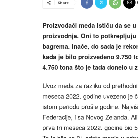
Share
Proizvođači meda ističu da se u
proizvodnja. Oni to potkrepljuju
bagrema. Inače, do sada je reko
kada je bilo proizvedeno 9.750 t
4.750 tona što je tada donelo u 
Uvoz meda za razliku od prethodnih
meseca 2022. godine uvezeno je ča
istom periodu prošle godine. Najv
Federacije, i sa Novog Zelanda. Al
prva tri meseca 2022. godine bio 5
To je bilo za 31 odsto manje u odn