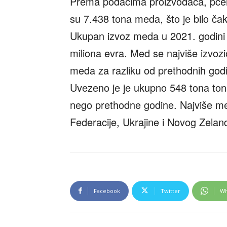
Prema podacima proizvođača, pčele 
su 7.438 tona meda, što je bilo ča
Ukupan izvoz meda u 2021. godini 
miliona evra. Med se najviše izvoz
meda za razliku od prethodnih godin
Uvezeno je je ukupno 548 tona tona
nego prethodne godine. Najviše me
Federacije, Ukrajine i Novog Zelan
Facebook
Twitter
Wh