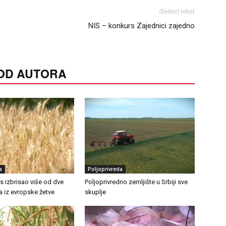
Sledeći tekst
NIS – konkurs Zajednici zajedno
 OD AUTORA
a
Poljoprivreda
as izbrisao više od dve
Poljoprivredno zemljište u Srbiji sve
ra iz evropske žetve
skuplje