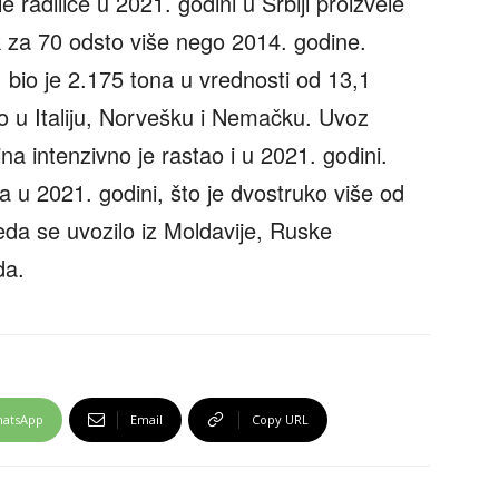
radilice u 2021. godini u Srbiji proizvele
k za 70 odsto više nego 2014. godine.
bio je 2.175 tona u vrednosti od 13,1
io u Italiju, Norvešku i Nemačku. Uvoz
a intenzivno je rastao i u 2021. godini.
 u 2021. godini, što je dvostruko više od
da se uvozilo iz Moldavije, Ruske
da.
atsApp
Email
Copy URL