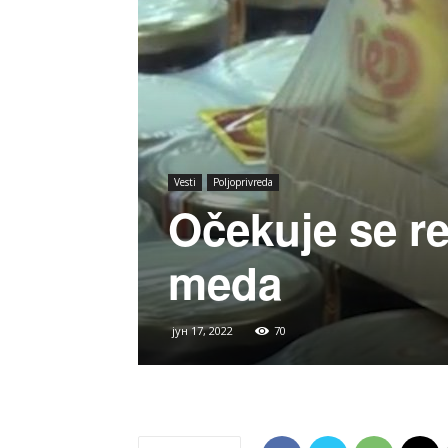
Vesti
Poljoprivreda
Očekuje se r
meda
јун 17, 2022
70