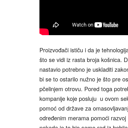
Proizvođači ističu i da je tehnologi
što se vidi iz rasta broja košnica. 
nastavio potrebno je uskladiti zako
bi se to ostarilo nužno je što pre o
pčelinjem otrovu. Pored toga potre
kompanije koje posluju u ovom sekt
pomoć od države za omasovljavanje
određenim merama pomoći razvoj pč
nekada je to bio samo rad iz hobij