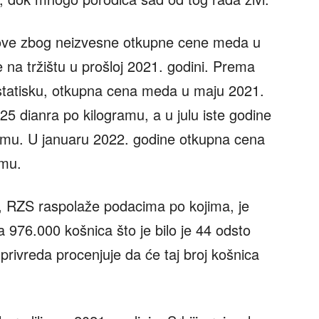
ove zbog neizvesne otkupne cene meda u
e na tržištu u prošloj 2021. godini. Prema
tatisku, otkupna cena meda u maju 2021.
0,25 dianra po kilogramu, a u julu iste godine
ramu. U januaru 2022. godine otkupna cena
amu.
ji, RZS raspolaže podacima po kojima, je
 976.000 košnica što je bilo je 44 odsto
privreda procenjuje da će taj broj košnica