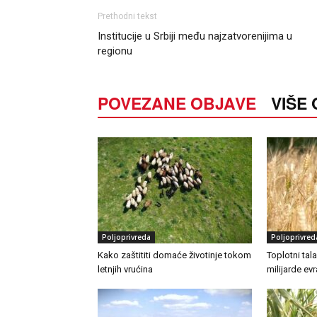
Prethodni tekst
Institucije u Srbiji među najzatvorenijima u
regionu
POVEZANE OBJAVE
VIŠE
Poljoprivreda
Poljoprivred
Kako zaštititi domaće životinje tokom
Toplotni tal
letnjih vrućina
milijarde ev