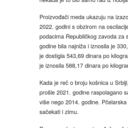
Proizvođači meda ukazuju na izaz
2022. godini s obzirom na oscilacij
podacima Republičkog zavoda za s
godine bila najniža i iznosila je 33
je dostigla 543,69 dinara po kilog
je iznosila 588,17 dinara po kilogr
Kada je reč o broju košnica u Srbi
prošle 2021. godine raspolagano sa
više nego 2014. godine. Pčelarska 
sačekati i zimu.