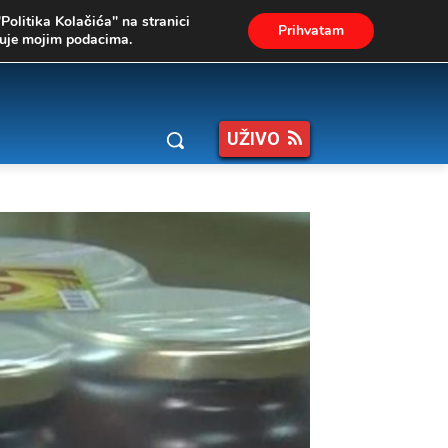
"Politika Kolačića" na stranici
Prihvatam
ukuje mojim podacima.
UŽIVO