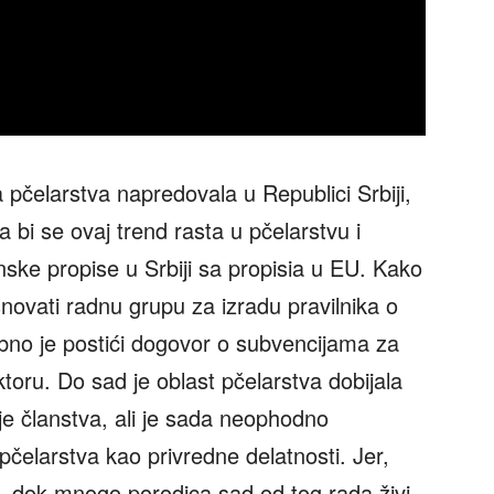
ja pčelarstva napredovala u Republici Srbiji,
Da bi se ovaj trend rasta u pčelarstvu i
nske propise u Srbiji sa propisia u EU. Kako
snovati radnu grupu za izradu pravilnika o
bno je postići dogovor o subvencijama za
oru. Do sad je oblast pčelarstva dobijala
 članstva, ali je sada neophodno
elarstva kao privredne delatnosti. Jer,
a, dok mnogo porodica sad od tog rada živi.