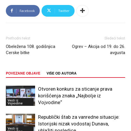
Facebook
Twitter
Prethodni tekst
Sledeći tekst
Obeležena 108. godišnjica
Ogrev – Akcija od 19. do 26.
Cerske bitke
avgusta
POVEZANE OBJAVE
VIŠE OD AUTORA
Otvoren konkurs za sticanje prava
korišćenja znaka „Najbolje iz
Vesti iz
Vojvodine“
Vojvodine
Republički štab za vanredne situacije:
Istorijski nizak vodostaj Dunava,
Vesti iz
ublažiti posledice