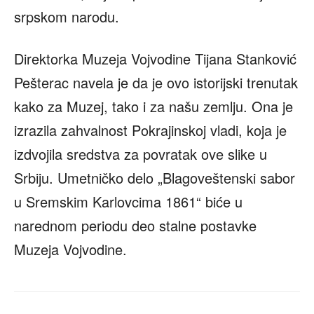
srpskom narodu.
Direktorka Muzeja Vojvodine Tijana Stanković
Pešterac navela je da je ovo istorijski trenutak
kako za Muzej, tako i za našu zemlju. Ona je
izrazila zahvalnost Pokrajinskoj vladi, koja je
izdvojila sredstva za povratak ove slike u
Srbiju. Umetničko delo „Blagoveštenski sabor
u Sremskim Karlovcima 1861“ biće u
narednom periodu deo stalne postavke
Muzeja Vojvodine.