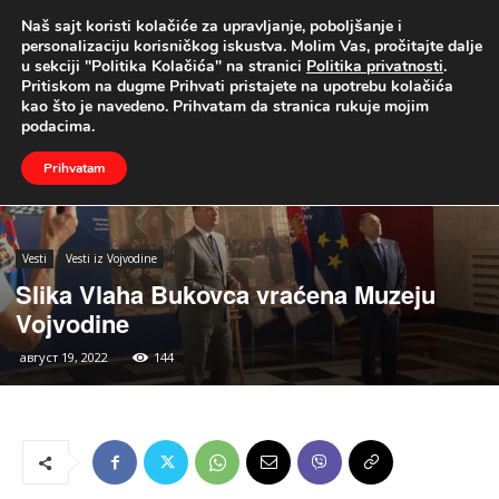
Naš sajt koristi kolačiće za upravljanje, poboljšanje i
UŽIVO
personalizaciju korisničkog iskustva. Molim Vas, pročitajte dalje
u sekciji "Politika Kolačića" na stranici
Politika privatnosti
.
Naslovna
Vesti
Vesti iz Vojvodine
Pritiskom na dugme Prihvati pristajete na upotrebu kolačića
kao što je navedeno. Prihvatam da stranica rukuje mojim
podacima.
Prihvatam
Vesti
Vesti iz Vojvodine
Slika Vlaha Bukovca vraćena Muzeju
Vojvodine
август 19, 2022
144