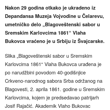
Nakon 29 godina otkako je ukradeno iz
Depandansa Muzeja Vojvodine u Čelarevu,
umetničko delo „Blagoveštenski sabor u
Sremskim Karlovcima 1861“ Vlaha
Bukovca vraćeno je u Srbiju iz Švajcarske.
Slika „Blagoveštenski sabor u Sremskim
Karlovcima 1861“ Vlaha Bukovca urađena je
po narudžbini povodom 40-godišnjice
Crkveno-narodnog sabora Srba održanog na
Blagovesti, 2. aprila 1861. godine u Sremskim
Karlovcima, kojem je predsedavao patrijarh
Josif Rajačić. Akademik Vlaho Bukovac