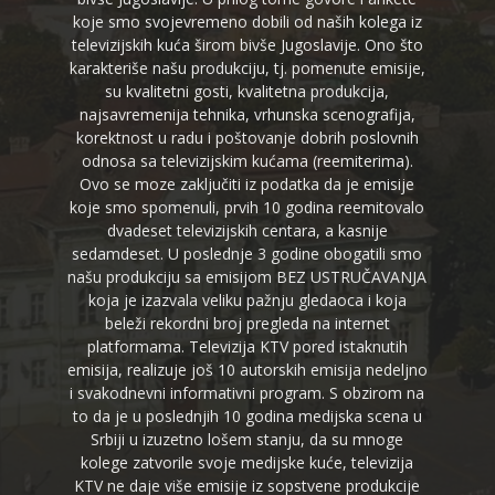
koje smo svojevremeno dobili od naših kolega iz
televizijskih kuća širom bivše Jugoslavije. Ono što
karakteriše našu produkciju, tj. pomenute emisije,
su kvalitetni gosti, kvalitetna produkcija,
najsavremenija tehnika, vrhunska scenografija,
korektnost u radu i poštovanje dobrih poslovnih
odnosa sa televizijskim kućama (reemiterima).
Ovo se moze zaključiti iz podatka da je emisije
koje smo spomenuli, prvih 10 godina reemitovalo
dvadeset televizijskih centara, a kasnije
sedamdeset. U poslednje 3 godine obogatili smo
našu produkciju sa emisijom BEZ USTRUČAVANJA
koja je izazvala veliku pažnju gledaoca i koja
beleži rekordni broj pregleda na internet
platformama. Televizija KTV pored istaknutih
emisija, realizuje još 10 autorskih emisija nedeljno
i svakodnevni informativni program. S obzirom na
to da je u poslednjih 10 godina medijska scena u
Srbiji u izuzetno lošem stanju, da su mnoge
kolege zatvorile svoje medijske kuće, televizija
KTV ne daje više emisije iz sopstvene produkcije