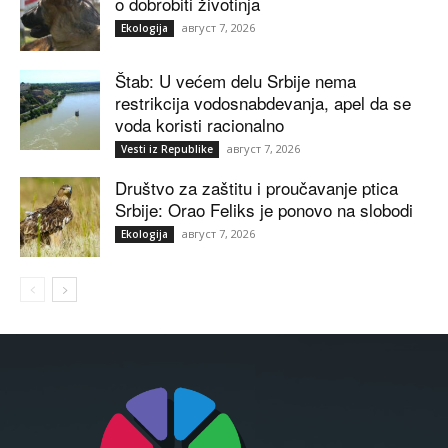
o dobrobiti životinja
август 7, 2026
Ekologija
Štab: U većem delu Srbije nema
restrikcija vodosnabdevanja, apel da se
voda koristi racionalno
август 7, 2026
Vesti iz Republike
Društvo za zaštitu i proučavanje ptica
Srbije: Orao Feliks je ponovo na slobodi
август 7, 2026
Ekologija