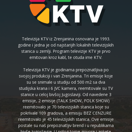
Televizija KTV iz Zrenjanina osnovana je 1993.
godine i jedna je od najstarijih lokalnih televizijskih
stanica u zemlji. Program televizije KTV je prvo
emitovan kroz kabl, te otuda ime KTV.
Televizija KTV je godinama prepoznatljiva po
svojoj produkciji i van Zrenjanina. Tri emisije koje
su se snimale u studiju od 500 m2 sa dva
studijska krana i 6 JVC kamera, reemitovale su TV
stanice u celoj bivšoj Jugoslaviji. Od navedene 3
emisije, 2 emisije (TALK SHOW, FOLK SHOW)
reemitovalo je 70 televizijskih stanica koje su
pokrivale 109 gradova, a emisiju BEZ CENZURE
reemitovalo je 45 televizijskih stanica. Ove emisije
postale su naš prepoznatljiv brend i u republikama
bivše Jugoslavije. U prilog tome govore i ankete