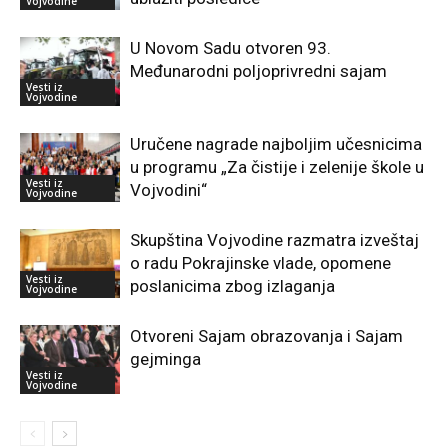
Vojvodine
U Novom Sadu otvoren 93.
Međunarodni poljoprivredni sajam
Vesti iz
Vojvodine
Uručene nagrade najboljim učesnicima
u programu „Za čistije i zelenije škole u
Vesti iz
Vojvodini“
Vojvodine
Skupština Vojvodine razmatra izveštaj
o radu Pokrajinske vlade, opomene
Vesti iz
poslanicima zbog izlaganja
Vojvodine
Otvoreni Sajam obrazovanja i Sajam
gejminga
Vesti iz
Vojvodine