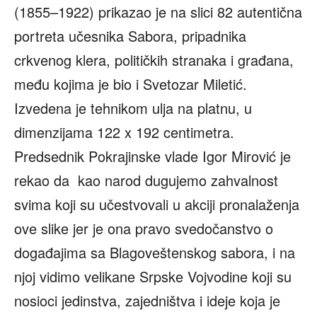
(1855–1922) prikazao je na slici 82 autentična
portreta učesnika Sabora, pripadnika
crkvenog klera, političkih stranaka i građana,
među kojima je bio i Svetozar Miletić.
Izvedena je tehnikom ulja na platnu, u
dimenzijama 122 x 192 centimetra.
Predsednik Pokrajinske vlade Igor Mirović je
rekao da kao narod dugujemo zahvalnost
svima koji su učestvovali u akciji pronalaženja
ove slike jer je ona pravo svedočanstvo o
događajima sa Blagoveštenskog sabora, i na
njoj vidimo velikane Srpske Vojvodine koji su
nosioci jedinstva, zajedništva i ideje koja je