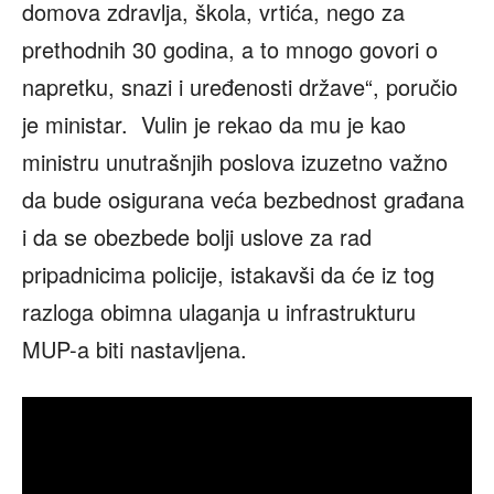
domova zdravlja, škola, vrtića, nego za
prethodnih 30 godina, a to mnogo govori o
napretku, snazi i uređenosti države“, poručio
je ministar. Vulin je rekao da mu je kao
ministru unutrašnjih poslova izuzetno važno
da bude osigurana veća bezbednost građana
i da se obezbede bolji uslove za rad
pripadnicima policije, istakavši da će iz tog
razloga obimna ulaganja u infrastrukturu
MUP-a biti nastavljena.