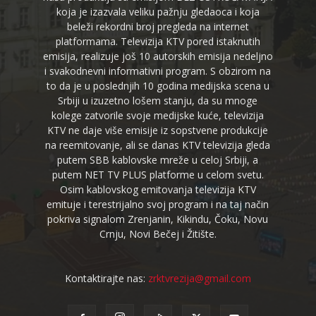
koja je izazvala veliku pažnju gledaoca i koja
beleži rekordni broj pregleda na internet
platformama. Televizija KTV pored istaknutih
emisija, realizuje još 10 autorskih emisija nedeljno
i svakodnevni informativni program. S obzirom na
to da je u poslednjih 10 godina medijska scena u
Srbiji u izuzetno lošem stanju, da su mnoge
kolege zatvorile svoje medijske kuće, televizija
KTV ne daje više emisije iz sopstvene produkcije
na reemitovanje, ali se danas KTV televizija gleda
putem SBB kablovske mreže u celoj Srbiji, a
putem NET TV PLUS platforme u celom svetu.
Osim kablovskog emitovanja televizija KTV
emituje i terestrijalno svoj program i na taj način
pokriva signalom Zrenjanin, Kikindu, Čoku, Novu
Crnju, Novi Bečej i Žitište.
Kontaktirajte nas:
zrktvrezija@gmail.com