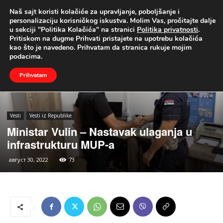
Naš sajt koristi kolačiće za upravljanje, poboljšanje i
UŽIVO
personalizaciju korisničkog iskustva. Molim Vas, pročitajte dalje
u sekciji "Politika Kolačića" na stranici
Politika privatnosti
.
Naslovna
Vesti
Vesti iz Republike
Pritiskom na dugme Prihvati pristajete na upotrebu kolačića
kao što je navedeno. Prihvatam da stranica rukuje mojim
podacima.
Prihvatam
Vesti
Vesti iz Republike
Ministar Vulin – Nastavak ulaganja u
infrastrukturu MUP-a
август 30, 2022
73