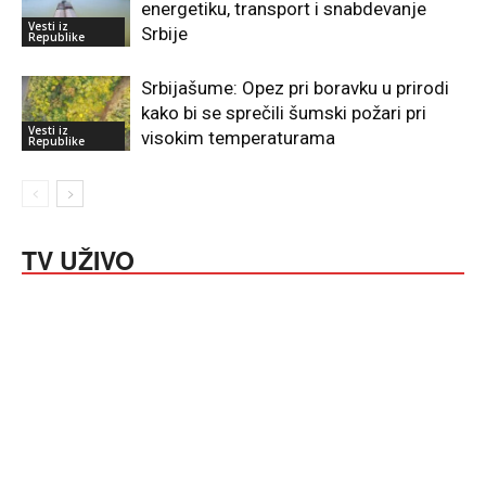
energetiku, transport i snabdevanje
Vesti iz
Srbije
Republike
Srbijašume: Opez pri boravku u prirodi
kako bi se sprečili šumski požari pri
Vesti iz
visokim temperaturama
Republike
TV UŽIVO