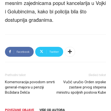
mesnim zajednicama poput kancelarija u Vojki
i Golubincima, kako bi policija bila što
dostupnija građanima.
Facebook
Twitter
Prethodni tekst
Sledeći tekst
Komemoracija povodom smrti
Vučić uručio Orden srpske
general-majora u penziji
zastave prvog stepena
Božidara Delića
ministru spoljnih poslova Kube
POVEZANE OBJAVE
VIŠE OD AUTORA