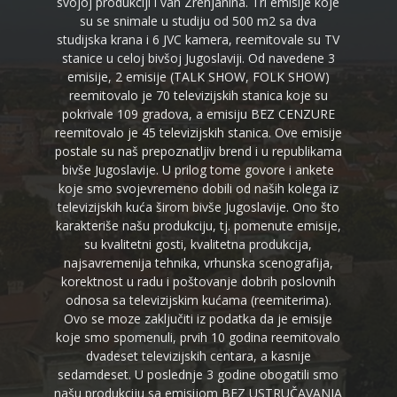
svojoj produkciji i van Zrenjanina. Tri emisije koje
su se snimale u studiju od 500 m2 sa dva
studijska krana i 6 JVC kamera, reemitovale su TV
stanice u celoj bivšoj Jugoslaviji. Od navedene 3
emisije, 2 emisije (TALK SHOW, FOLK SHOW)
reemitovalo je 70 televizijskih stanica koje su
pokrivale 109 gradova, a emisiju BEZ CENZURE
reemitovalo je 45 televizijskih stanica. Ove emisije
postale su naš prepoznatljiv brend i u republikama
bivše Jugoslavije. U prilog tome govore i ankete
koje smo svojevremeno dobili od naših kolega iz
televizijskih kuća širom bivše Jugoslavije. Ono što
karakteriše našu produkciju, tj. pomenute emisije,
su kvalitetni gosti, kvalitetna produkcija,
najsavremenija tehnika, vrhunska scenografija,
korektnost u radu i poštovanje dobrih poslovnih
odnosa sa televizijskim kućama (reemiterima).
Ovo se moze zaključiti iz podatka da je emisije
koje smo spomenuli, prvih 10 godina reemitovalo
dvadeset televizijskih centara, a kasnije
sedamdeset. U poslednje 3 godine obogatili smo
našu produkciju sa emisijom BEZ USTRUČAVANJA