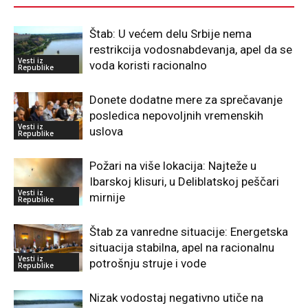
Štab: U većem delu Srbije nema
restrikcija vodosnabdevanja, apel da se
Vesti iz
voda koristi racionalno
Republike
Donete dodatne mere za sprečavanje
posledica nepovoljnih vremenskih
Vesti iz
uslova
Republike
Požari na više lokacija: Najteže u
Ibarskoj klisuri, u Deliblatskoj peščari
Vesti iz
mirnije
Republike
Štab za vanredne situacije: Energetska
situacija stabilna, apel na racionalnu
Vesti iz
potrošnju struje i vode
Republike
Nizak vodostaj negativno utiče na