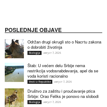
POSLEDNJE OBJAVE
Održan drugi okrugli sto o Nacrtu zakona
o dobrobiti životinja
август 7, 2026
Ekologija
Štab: U većem delu Srbije nema
restrikcija vodosnabdevanja, apel da se
voda koristi racionalno
август 7, 2026
Vesti iz Republike
Društvo za zaštitu i proučavanje ptica
Srbije: Orao Feliks je ponovo na slobodi
август 7, 2026
Ekologija