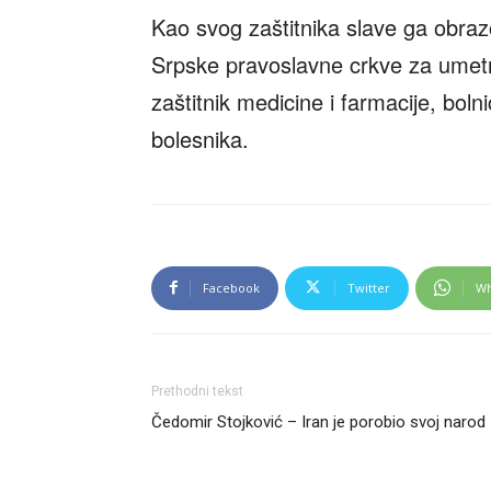
Kao svog zaštitnika slave ga obra
Srpske pravoslavne crkve za umetno
zaštitnik medicine i farmacije, boln
bolesnika.
Facebook
Twitter
Wh
Prethodni tekst
Čedomir Stojković – Iran je porobio svoj narod