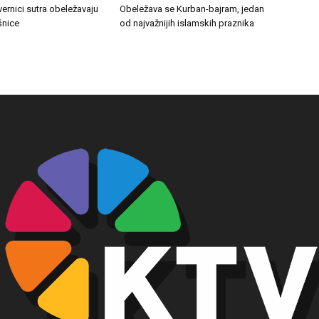
vernici sutra obeležavaju
Obeležava se Kurban-bajram, jedan
šnice
od najvažnijih islamskih praznika