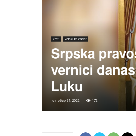
Vesti
Verski kalendar
Srpska pravos
vernici dana
Luku
октобар 31, 2022
172