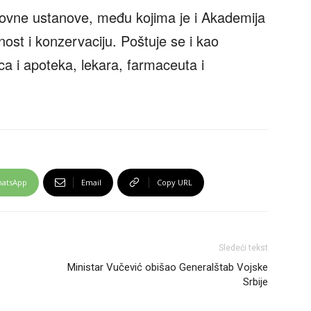
zovne ustanove, među kojima je i Akademija
st i konzervaciju. Poštuje se i kao
ica i apoteka, lekara, farmaceuta i
atsApp
Email
Copy URL
Sledeći tekst
Ministar Vučević obišao Generalštab Vojske
Srbije