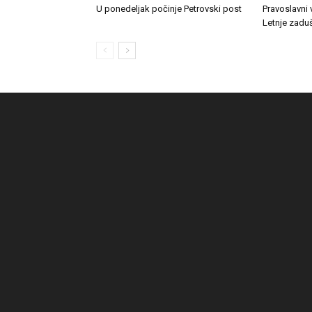
U ponedeljak počinje Petrovski post
Pravoslavni 
Letnje zadu