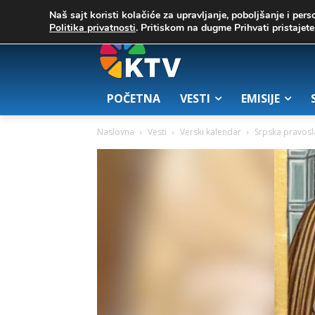
C
02. август 2026.
25.7
Zrenjanin
Naš sajt koristi kolačiće za upravljanje, poboljšanje i pers
Politika privatnosti
. Pritiskom na dugme Prihvati pristaje
POČETNA
VESTI
EMISIJE
Naslovna
Vesti
Verski kalendar
Srpska pravosl