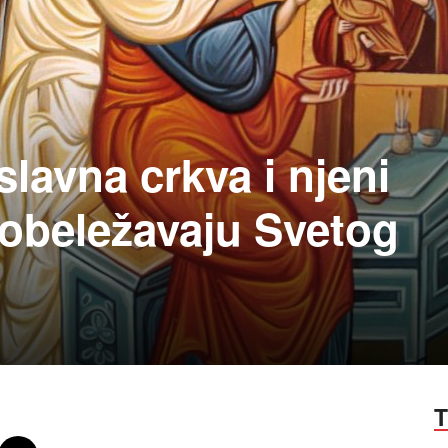
lavna crkva i njeni
sobeležavaju Svetog
T