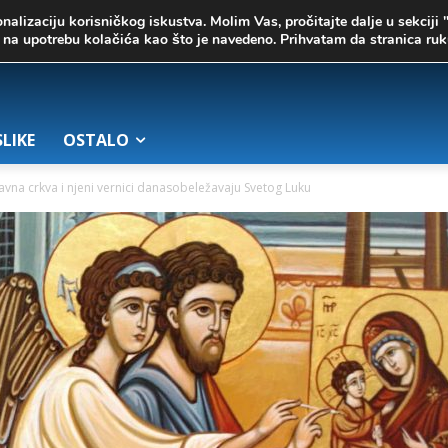
onalizaciju korisničkog iskustva. Molim Vas, pročitajte dalje u sekciji 
te na upotrebu kolačića kao što je navedeno. Prihvatam da stranica r
SLIKE
OSTALO
avna crkva i njeni vernici danasobeležavaju Svetog Luku