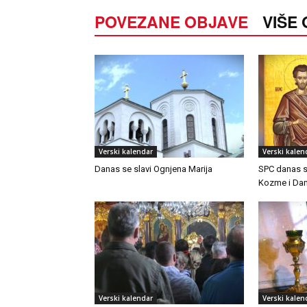
POVEZANE OBJAVE
VIŠE
Verski kalendar
Verski kalen
Danas se slavi Ognjena Marija
SPC danas s
Kozme i Da
Verski kalendar
Verski kalen