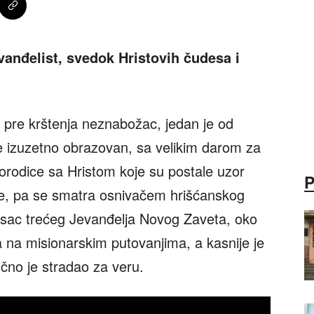
evanđelist, svedok Hristovih čudesa i
 pre krštenja neznabožac, jedan je od
je izuzetno obrazovan, sa velikim darom za
ogorodice sa Hristom koje su postale uzor
je, pa se smatra osnivačem hrišćanskog
 pisac trećeg Jevanđelja Novog Zaveta, oko
a na misionarskim putovanjima, a kasnije je
čno je stradao za veru.