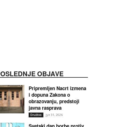
POSLEDNJE OBJAVE
Pripremljen Nacrt izmena
i dopuna Zakona o
obrazovanju, predstoji
javna rasprava
јул 31, 2026
Društvo
Svetski dan borbe protiv