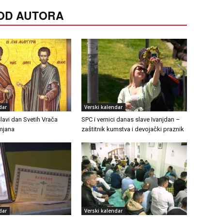
 OD AUTORA
dar
Verski kalendar
lavi dan Svetih Vrača
SPC i vernici danas slave Ivanjdan –
mjana
zaštitnik kumstva i devojački praznik
dar
Verski kalendar