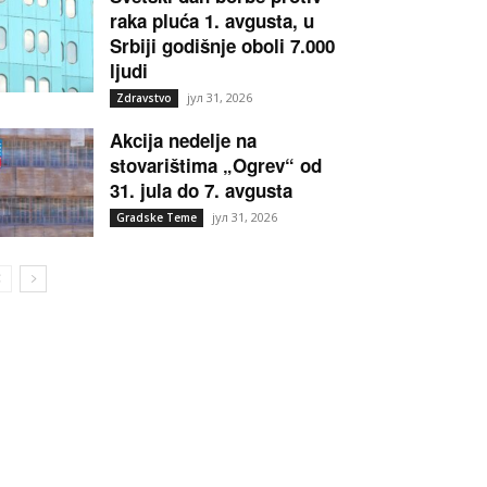
raka pluća 1. avgusta, u
Srbiji godišnje oboli 7.000
ljudi
јул 31, 2026
Zdravstvo
Akcija nedelje na
stovarištima „Ogrev“ od
31. jula do 7. avgusta
јул 31, 2026
Gradske Teme