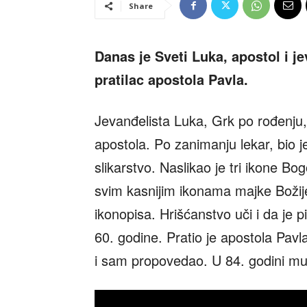
Share
Danas je Sveti Luka, apostol i j
pratilac apostola Pavla.
Jevanđelista Luka, Grk po rođenju,
apostola. Po zanimanju lekar, bio 
slikarstvo. Naslikao je tri ikone B
svim kasnijim ikonama majke Boži
ikonopisa. Hrišćanstvo uči i da je
60. godine. Pratio je apostola Pavl
i sam propovedao. U 84. godini mu