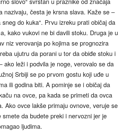
crno slovo“ svrstan u praznike od značaja
a nazivaju, česta je krsna slava. Kaže se –
a sneg do kuka“. Prvu izreku prati običaj da
, kako vukovi ne bi davili stoku. Druga je u
tav niz verovanja po kojima se prognozira
eba ujutru da porani u tor da obiđe stoku i
 – ako leži i podvila je noge, verovalo se da
južnoj Srbiji se po prvom gostu koji uđe u
 ili godina biti. A pominje se i običaj da
skaču na ovce, pa kada se primeti da ovca
ma. Ako ovce lakše primaju ovnove, veruje se
 smete da budete preki i nervozni jer je
pomagao ljudima.