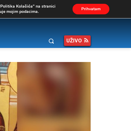
"Politika Kolačića" na stranici
Prihvatam
ukuje mojim podacima.
UŽIVO