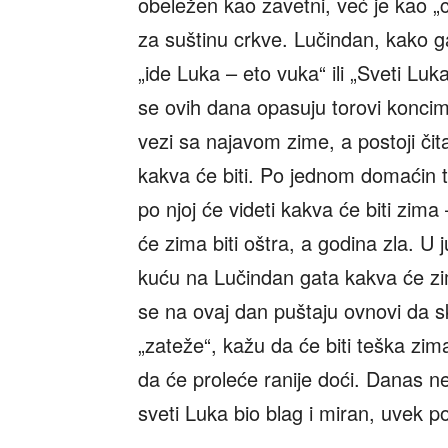
obeležen kao zavetni, već je kao „
za suštinu crkve. Lučindan, kako g
„ide Luka – eto vuka“ ili „Sveti Luk
se ovih dana opasuju torovi koncima
vezi sa najavom zime, a postoji či
kakva će biti. Po jednom domaćin tr
po njoj će videti kakva će biti zima
će zima biti oštra, a godina zla. U 
kuću na Lučindan gata kakva će zima
se na ovaj dan puštaju ovnovi da 
„zateže“, kažu da će biti teška zi
da će proleće ranije doći. Danas ne
sveti Luka bio blag i miran, uvek 