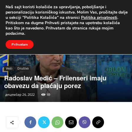
Naš sajt koristi kolačiće za upravljanje, poboljšanje i
UŽIVO
personalizaciju korisničkog iskustva. Molim Vas, pročitajte dalje
u sekciji "Politika Kolačića" na stranici
Politika privatnosti
.
Naslovna
Vesti
Društvo
Pritiskom na dugme Prihvati pristajete na upotrebu kolačića
kao što je navedeno. Prihvatam da stranica rukuje mojim
podacima.
Prihvatam
Vesti
Društvo
Radoslav Medić – Frilenseri imaju
obavezu da plaćaju porez
децембар 26, 2022
69