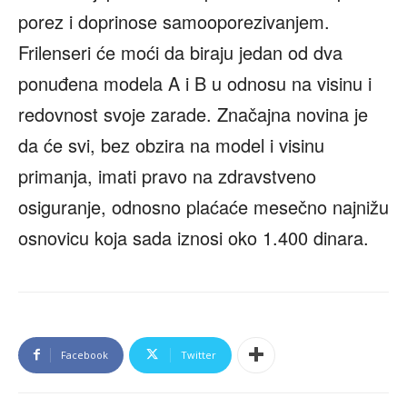
porez i doprinose samooporezivanjem.
Frilenseri će moći da biraju jedan od dva
ponuđena modela A i B u odnosu na visinu i
redovnost svoje zarade. Značajna novina je
da će svi, bez obzira na model i visinu
primanja, imati pravo na zdravstveno
osiguranje, odnosno plaćaće mesečno najnižu
osnovicu koja sada iznosi oko 1.400 dinara.
Facebook
Twitter