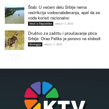
Štab: U većem delu Srbije nema
restrikcija vodosnabdevanja, apel da se
voda koristi racionalno
август 7, 2026
Vesti iz Republike
Društvo za zaštitu i proučavanje ptica
Srbije: Orao Feliks je ponovo na slobodi
август 7, 2026
Ekologija