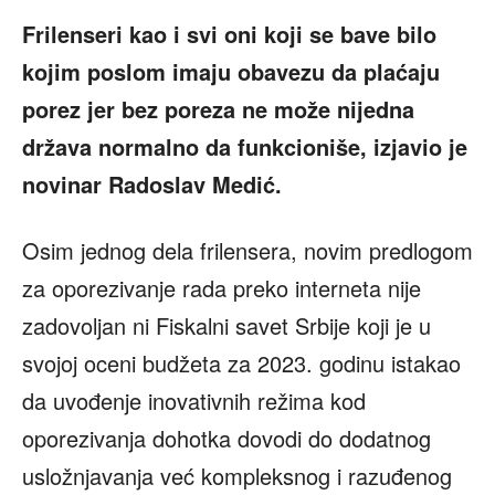
Frilenseri kao i svi oni koji se bave bilo
kojim poslom imaju obavezu da plaćaju
porez jer bez poreza ne može nijedna
država normalno da funkcioniše, izjavio je
novinar Radoslav Medić.
Osim jednog dela frilensera, novim predlogom
za oporezivanje rada preko interneta nije
zadovoljan ni Fiskalni savet Srbije koji je u
svojoj oceni budžeta za 2023. godinu istakao
da uvođenje inovativnih režima kod
oporezivanja dohotka dovodi do dodatnog
usložnjavanja već kompleksnog i razuđenog