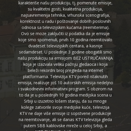
karakteriše našu produkciju, tj. pomenute emisije,
su kvalitetni gosti, kvalitetna produkcija,
najsavremenija tehnika, vrhunska scenografija,
korektnost u radu i poštovanje dobrih poslovnih
odnosa sa televizijskim kućama (reemiterima).
Ovo se moze zaključiti iz podatka da je emisije
koje smo spomenuli, prvih 10 godina reemitovalo
dvadeset televizijskih centara, a kasnije
sedamdeset. U poslednje 3 godine obogatili smo
našu produkciju sa emisijom BEZ USTRUČAVANJA
koja je izazvala veliku pažnju gledaoca i koja
beleži rekordni broj pregleda na internet
platformama. Televizija KTV pored istaknutih
emisija, realizuje još 10 autorskih emisija nedeljno
i svakodnevni informativni program. S obzirom na
to da je u poslednjih 10 godina medijska scena u
Srbiji u izuzetno lošem stanju, da su mnoge
kolege zatvorile svoje medijske kuće, televizija
KTV ne daje više emisije iz sopstvene produkcije
na reemitovanje, ali se danas KTV televizija gleda
putem SBB kablovske mreže u celoj Srbiji, a