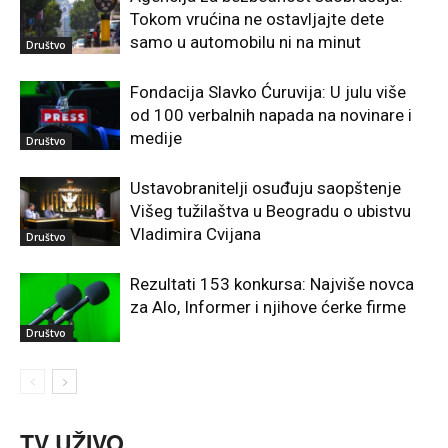
Tokom vrućina ne ostavljajte dete
samo u automobilu ni na minut
Društvo
Fondacija Slavko Ćuruvija: U julu više
od 100 verbalnih napada na novinare i
medije
Društvo
Ustavobranitelji osuđuju saopštenje
Višeg tužilaštva u Beogradu o ubistvu
Vladimira Cvijana
Društvo
Rezultati 153 konkursa: Najviše novca
za Alo, Informer i njihove ćerke firme
Društvo
TV UŽIVO