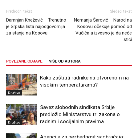
Prethodni tekst
Sledeći tekst
Damnjan Knežević – Trenutno
Nemanja Šarović – Narod na
je Srpska lista najodgovornija
Kosovu očekuje pomoć od
za stanje na Kosovu
Vučića a izvesno je da neće
stići
POVEZANE OBJAVE
VIŠE OD AUTORA
Kako zaštititi radnike na otvorenom na
visokim temperaturama?
Društvo
Savez slobodnih sindikata Srbije
predložio Ministarstvu tri zakona o
radnim i socijalnim pravima
Društvo
Agencija za bezbednost saobraćaja: