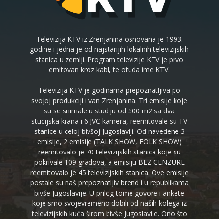
Televizija KTV iz Zrenjanina osnovana je 1993.
godine i jedna je od najstarijih lokalnih televizijskih
stanica u zemlji. Program televizije KTV je prvo
emitovan kroz kabl, te otuda ime KTV.
Televizija KTV je godinama prepoznatljiva po
svojoj produkciji i van Zrenjanina. Tri emisije koje
su se snimale u studiju od 500 m2 sa dva
studijska krana i 6 JVC kamera, reemitovale su TV
stanice u celoj bivšoj Jugoslaviji. Od navedene 3
emisije, 2 emisije (TALK SHOW, FOLK SHOW)
reemitovalo je 70 televizijskih stanica koje su
pokrivale 109 gradova, a emisiju BEZ CENZURE
reemitovalo je 45 televizijskih stanica. Ove emisije
postale su naš prepoznatljiv brend i u republikama
bivše Jugoslavije. U prilog tome govore i ankete
koje smo svojevremeno dobili od naših kolega iz
televizijskih kuća širom bivše Jugoslavije. Ono što