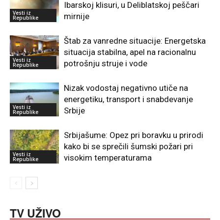
Ibarskoj klisuri, u Deliblatskoj peščari
Vesti iz
mirnije
Republike
Štab za vanredne situacije: Energetska
situacija stabilna, apel na racionalnu
Vesti iz
potrošnju struje i vode
Republike
Nizak vodostaj negativno utiče na
energetiku, transport i snabdevanje
Vesti iz
Srbije
Republike
Srbijašume: Opez pri boravku u prirodi
kako bi se sprečili šumski požari pri
Vesti iz
visokim temperaturama
Republike
TV UŽIVO