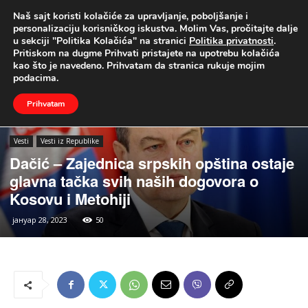
Naš sajt koristi kolačiće za upravljanje, poboljšanje i
UŽIVO
personalizaciju korisničkog iskustva. Molim Vas, pročitajte dalje
u sekciji "Politika Kolačića" na stranici
Politika privatnosti
.
Naslovna
Vesti
Vesti iz Republike
Pritiskom na dugme Prihvati pristajete na upotrebu kolačića
kao što je navedeno. Prihvatam da stranica rukuje mojim
podacima.
Prihvatam
Vesti
Vesti iz Republike
Dačić – Zajednica srpskih opština ostaje
glavna tačka svih naših dogovora o
Kosovu i Metohiji
јануар 28, 2023
50