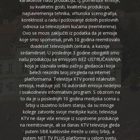
karakteriše našu produkciju, tj. pomenute emisije,
su kvalitetni gosti, kvalitetna produkcija,
najsavremenija tehnika, vrhunska scenografija,
korektnost u radu i poštovanje dobrih poslovnih
odnosa sa televizijskim kućama (reemiterima).
Ovo se moze zaključiti iz podatka da je emisije
koje smo spomenuli, prvih 10 godina reemitovalo
dvadeset televizijskih centara, a kasnije
sedamdeset. U poslednje 3 godine obogatili smo
našu produkciju sa emisijom BEZ USTRUČAVANJA
koja je izazvala veliku pažnju gledaoca i koja
beleži rekordni broj pregleda na internet
platformama. Televizija KTV pored istaknutih
emisija, realizuje još 10 autorskih emisija nedeljno
i svakodnevni informativni program. S obzirom na
to da je u poslednjih 10 godina medijska scena u
Srbiji u izuzetno lošem stanju, da su mnoge
kolege zatvorile svoje medijske kuće, televizija
KTV ne daje više emisije iz sopstvene produkcije
na reemitovanje, ali se danas KTV televizija gleda
putem SBB kablovske mreže u celoj Srbiji, a
putem NET TV PLUS platforme u celom svetu.