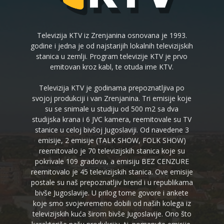
Televizija KTV iz Zrenjanina osnovana je 1993.
godine i jedna je od najstarijih lokalnih televizijskih
stanica u zemlji. Program televizije KTV je prvo
emitovan kroz kabl, te otuda ime KTV.
Televizija KTV je godinama prepoznatljiva po
svojoj produkciji i van Zrenjanina. Tri emisije koje
su se snimale u studiju od 500 m2 sa dva
studijska krana i 6 JVC kamera, reemitovale su TV
stanice u celoj bivšoj Jugoslaviji. Od navedene 3
emisije, 2 emisije (TALK SHOW, FOLK SHOW)
reemitovalo je 70 televizijskih stanica koje su
pokrivale 109 gradova, a emisiju BEZ CENZURE
reemitovalo je 45 televizijskih stanica. Ove emisije
postale su naš prepoznatljiv brend i u republikama
bivše Jugoslavije. U prilog tome govore i ankete
koje smo svojevremeno dobili od naših kolega iz
televizijskih kuća širom bivše Jugoslavije. Ono što