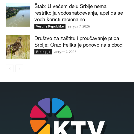
Štab: U većem delu Srbije nema
restrikcija vodosnabdevanja, apel da se
voda koristi racionalno
август 7, 2026
Vesti iz Republike
Društvo za zaštitu i proučavanje ptica
Srbije: Orao Feliks je ponovo na slobodi
август 7, 2026
Ekologija