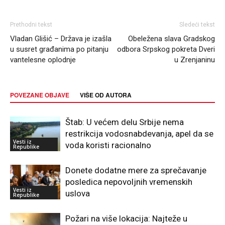
Prethodni tekst
Sledeći tekst
Vladan Glišić – Država je izašla
Obeležena slava Gradskog
u susret građanima po pitanju
odbora Srpskog pokreta Dveri
vantelesne oplodnje
u Zrenjaninu
POVEZANE OBJAVE
VIŠE OD AUTORA
Štab: U većem delu Srbije nema
restrikcija vodosnabdevanja, apel da se
Vesti iz
voda koristi racionalno
Republike
Donete dodatne mere za sprečavanje
posledica nepovoljnih vremenskih
Vesti iz
uslova
Republike
Požari na više lokacija: Najteže u