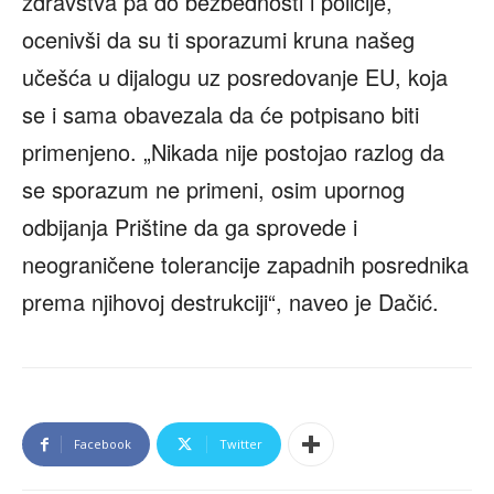
zdravstva pa do bezbednosti i policije,
ocenivši da su ti sporazumi kruna našeg
učešća u dijalogu uz posredovanje EU, koja
se i sama obavezala da će potpisano biti
primenjeno. „Nikada nije postojao razlog da
se sporazum ne primeni, osim upornog
odbijanja Prištine da ga sprovede i
neograničene tolerancije zapadnih posrednika
prema njihovoj destrukciji“, naveo je Dačić.
Facebook
Twitter