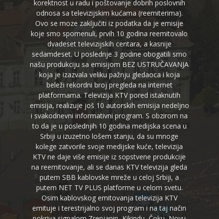
korektnost u radu i poštovanje dobrih poslovnih
odnosa sa televizijskim kućama (reemiterima).
Ovo se moze zaključiti iz podatka da je emisije
koje smo spomenuli, prvih 10 godina reemitovalo
dvadeset televizijskih centara, a kasnije
sedamdeset. U poslednje 3 godine obogatili smo
našu produkciju sa emisijom BEZ USTRUČAVANJA
koja je izazvala veliku pažnju gledaoca i koja
beleži rekordni broj pregleda na internet
platformama. Televizija KTV pored istaknutih
emisija, realizuje još 10 autorskih emisija nedeljno
i svakodnevni informativni program. S obzirom na
to da je u poslednjih 10 godina medijska scena u
Srbiji u izuzetno lošem stanju, da su mnoge
kolege zatvorile svoje medijske kuće, televizija
KTV ne daje više emisije iz sopstvene produkcije
na reemitovanje, ali se danas KTV televizija gleda
putem SBB kablovske mreže u celoj Srbiji, a
putem NET TV PLUS platforme u celom svetu.
Osim kablovskog emitovanja televizija KTV
emituje i terestrijalno svoj program i na taj način
pokriva signalom Zrenjanin, Kikindu, Čoku, Novu