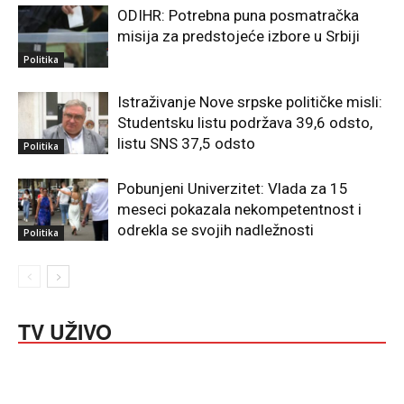
ODIHR: Potrebna puna posmatračka
misija za predstojeće izbore u Srbiji
Politika
Istraživanje Nove srpske političke misli:
Studentsku listu podržava 39,6 odsto,
listu SNS 37,5 odsto
Politika
Pobunjeni Univerzitet: Vlada za 15
meseci pokazala nekompetentnost i
odrekla se svojih nadležnosti
Politika
TV UŽIVO