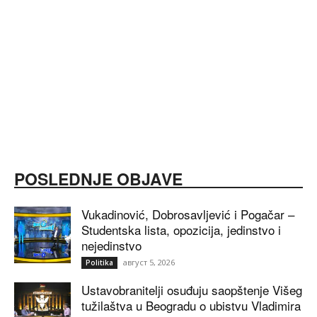
POSLEDNJE OBJAVE
Vukadinović, Dobrosavljević i Pogačar –
Studentska lista, opozicija, jedinstvo i
nejedinstvo
август 5, 2026
Politika
Ustavobranitelji osuđuju saopštenje Višeg
tužilaštva u Beogradu o ubistvu Vladimira