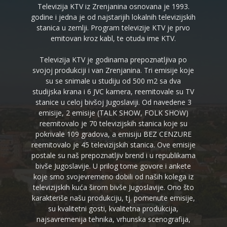
Televizija KTV iz Zrenjanina osnovana je 1993.
godine i jedna je od najstarijih lokalnih televizijskih
stanica u zemlji. Program televizije KTV je prvo
emitovan kroz kabl, te otuda ime KTV.
Televizija KTV je godinama prepoznatljiva po
svojoj produkciji i van Zrenjanina. Tri emisije koje
su se snimale u studiju od 500 m2 sa dva
studijska krana i 6 JVC kamera, reemitovale su TV
stanice u celoj bivšoj Jugoslaviji. Od navedene 3
emisije, 2 emisije (TALK SHOW, FOLK SHOW)
reemitovalo je 70 televizijskih stanica koje su
pokrivale 109 gradova, a emisiju BEZ CENZURE
reemitovalo je 45 televizijskih stanica. Ove emisije
postale su naš prepoznatljiv brend i u republikama
bivše Jugoslavije. U prilog tome govore i ankete
koje smo svojevremeno dobili od naših kolega iz
televizijskih kuća širom bivše Jugoslavije. Ono što
karakteriše našu produkciju, tj. pomenute emisije,
su kvalitetni gosti, kvalitetna produkcija,
najsavremenija tehnika, vrhunska scenografija,