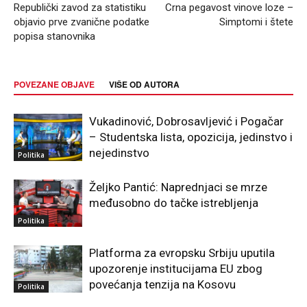
Republički zavod za statistiku
Crna pegavost vinove loze –
objavio prve zvanične podatke
Simptomi i štete
popisa stanovnika
POVEZANE OBJAVE
VIŠE OD AUTORA
Vukadinović, Dobrosavljević i Pogačar
– Studentska lista, opozicija, jedinstvo i
nejedinstvo
Politika
Željko Pantić: Naprednjaci se mrze
međusobno do tačke istrebljenja
Politika
Platforma za evropsku Srbiju uputila
upozorenje institucijama EU zbog
povećanja tenzija na Kosovu
Politika