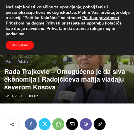
Naš sajt koristi kolačiće za upravljanje, poboljšanje i
UŽIVO
personalizaciju korisničkog iskustva. Molim Vas, pročitajte dalje
u sekciji "Politika Kolačića" na stranici
Politika privatnosti
.
Naslovna
Vesti
Politika
Pritiskom na dugme Prihvati pristajete na upotrebu kolačića
kao što je navedeno. Prihvatam da stranica rukuje mojim
podacima.
Prihvatam
Vesti
Politika
Rada Trajković – Omogućeno je da siva
ekonomija i Radojčićeva mafija vladaju
severom Kosova
мај 1, 2023
82