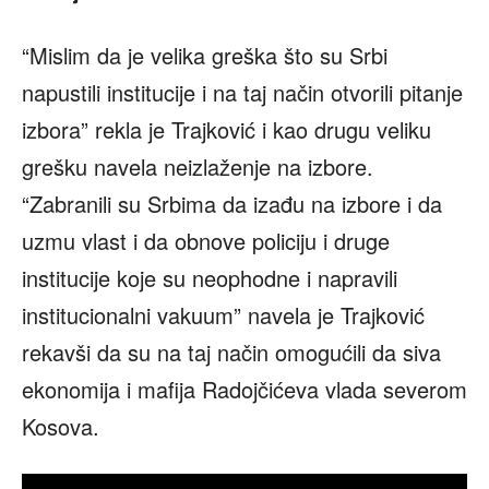
“Mislim da je velika greška što su Srbi
napustili institucije i na taj način otvorili pitanje
izbora” rekla je Trajković i kao drugu veliku
grešku navela neizlaženje na izbore.
“Zabranili su Srbima da izađu na izbore i da
uzmu vlast i da obnove policiju i druge
institucije koje su neophodne i napravili
institucionalni vakuum” navela je Trajković
rekavši da su na taj način omogućili da siva
ekonomija i mafija Radojčićeva vlada severom
Kosova.