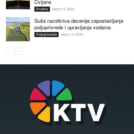
Cvijana
август 5, 2026
Društvo
Suša razotkriva decenije zapostavljanja
poljoprivrede i upravljanja vodama
август 5, 2026
Poljoprivreda