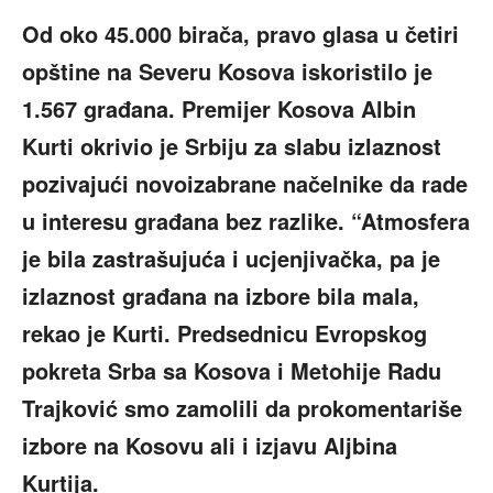
Od oko 45.000 birača, pravo glasa u četiri
opštine na Severu Kosova iskoristilo je
1.567 građana. Premijer Kosova Albin
Kurti okrivio je Srbiju za slabu izlaznost
pozivajući novoizabrane načelnike da rade
u interesu građana bez razlike. “Atmosfera
je bila zastrašujuća i ucjenjivačka, pa je
izlaznost građana na izbore bila mala,
rekao je Kurti. Predsednicu Evropskog
pokreta Srba sa Kosova i Metohije Radu
Trajković smo zamolili da prokomentariše
izbore na Kosovu ali i izjavu Aljbina
Kurtija.