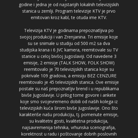
godine i jedna je od najstarijih lokalnih televizijskih
stanica u zemlji. Program televizije KTV je prvo
emitovan kroz kabl, te otuda ime KTV.
Televizija KTV je godinama prepoznatljiva po
svojoj produkciji i van Zrenjanina. Tri emisije koje
su se snimale u studiju od 500 m2 sa dva
studijska krana i 6 JVC kamera, reemitovale su TV
stanice u celoj bivšoj Jugoslaviji. Od navedene 3
emisije, 2 emisije (TALK SHOW, FOLK SHOW)
reemitovalo je 70 televizijskih stanica koje su
pokrivale 109 gradova, a emisiju BEZ CENZURE
reemitovalo je 45 televizijskih stanica. Ove emisije
postale su naš prepoznatljiv brend i u republikama
bivše Jugoslavije. U prilog tome govore i ankete
koje smo svojevremeno dobili od naših kolega iz
televizijskih kuća širom bivše Jugoslavije. Ono što
karakteriše našu produkciju, tj. pomenute emisije,
su kvalitetni gosti, kvalitetna produkcija,
najsavremenija tehnika, vrhunska scenografija,
korektnost u radu i poštovanje dobrih poslovnih