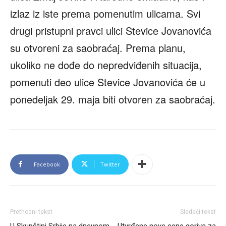
izlaz iz iste prema pomenutim ulicama. Svi
drugi pristupni pravci ulici Stevice Jovanovića
su otvoreni za saobraćaj. Prema planu,
ukoliko ne dođe do nepredviđenih situacija,
pomenuti deo ulice Stevice Jovanovića će u
ponedeljak 29. maja biti otvoren za saobraćaj.
Facebook
Twitter
Prethodni tekst
Sledeći tekst
U Skupštini Srbije na dnevnom
Utvrđene nove cene goriva za