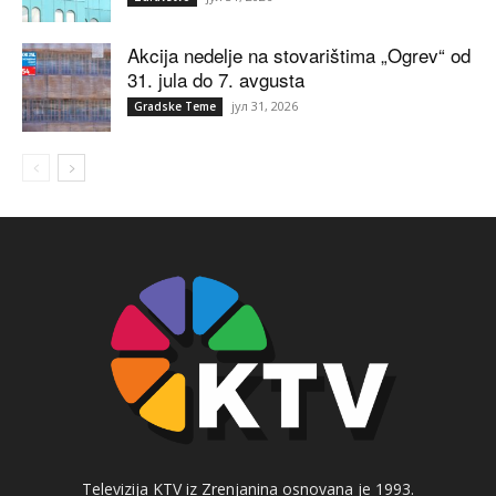
Akcija nedelje na stovarištima „Ogrev“ od
31. jula do 7. avgusta
јул 31, 2026
Gradske Teme
Televizija KTV iz Zrenjanina osnovana je 1993.