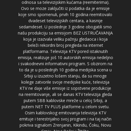
odnosa sa televizijskim kućama (reemiterima).
Ovo se moze zaključiti iz podatka da je emisije
koje smo spomenuli, prvih 10 godina reemitovalo
dvadeset televizijskih centara, a kasnije
sedamdeset. U poslednje 3 godine obogatili smo
našu produkciju sa emisijom BEZ USTRUČAVANJA
koja je izazvala veliku pažnju gledaoca i koja
beleži rekordni broj pregleda na internet
platformama. Televizija KTV pored istaknutih
emisija, realizuje još 10 autorskih emisija nedeljno
i svakodnevni informativni program. S obzirom na
to da je u poslednjih 10 godina medijska scena u
Srbiji u izuzetno lošem stanju, da su mnoge
kolege zatvorile svoje medijske kuće, televizija
KTV ne daje više emisije iz sopstvene produkcije
na reemitovanje, ali se danas KTV televizija gleda
putem SBB kablovske mreže u celoj Srbiji, a
putem NET TV PLUS platforme u celom svetu.
Osim kablovskog emitovanja televizija KTV
emituje i terestrijalno svoj program i na taj način
pokriva signalom Zrenjanin, Kikindu, Čoku, Novu