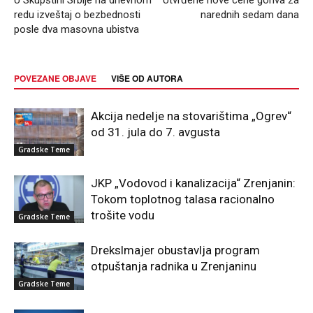
redu izveštaj o bezbednosti
narednih sedam dana
posle dva masovna ubistva
POVEZANE OBJAVE
VIŠE OD AUTORA
Akcija nedelje na stovarištima „Ogrev“
od 31. jula do 7. avgusta
Gradske Teme
JKP „Vodovod i kanalizacija“ Zrenjanin:
Tokom toplotnog talasa racionalno
trošite vodu
Gradske Teme
Drekslmajer obustavlja program
otpuštanja radnika u Zrenjaninu
Gradske Teme