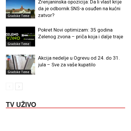
Zrenjaninska opozicija: Da li vlast krije
da je odbornik SNS-a osuđen na kućni
zatvor?
Gradske Teme
Pokret Novi optimizam: 35 godina
Zelenog zvona – priča koja i dalje traje
Gradske Teme
Akcija nedelje u Ogrevu od 24. do 31.
jula – Sve za vaše kupatilo
Gradske Teme
TV UŽIVO