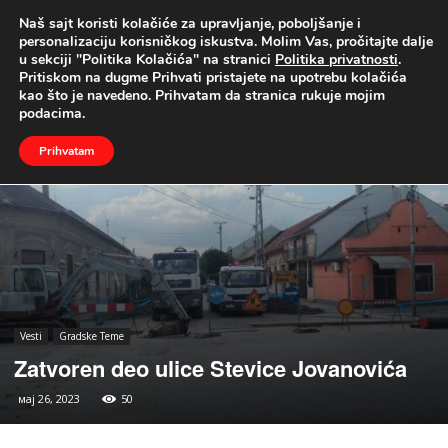
Naš sajt koristi kolačiće za upravljanje, poboljšanje i
UŽIVO
personalizaciju korisničkog iskustva. Molim Vas, pročitajte dalje
u sekciji "Politika Kolačića" na stranici
Politika privatnosti
.
Naslovna
Vesti
Gradske Teme
Pritiskom na dugme Prihvati pristajete na upotrebu kolačića
kao što je navedeno. Prihvatam da stranica rukuje mojim
podacima.
Prihvatam
Vesti
Gradske Teme
Zatvoren deo ulice Stevice Jovanovića
мај 26, 2023
50