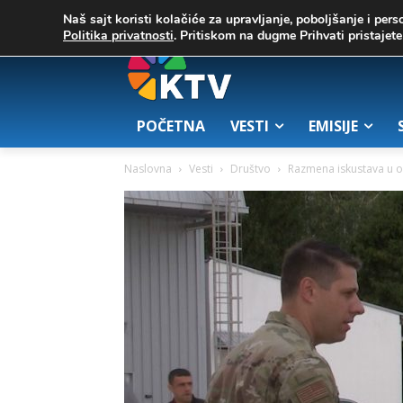
C
03. август 2026.
23.7
Zrenjanin
Naš sajt koristi kolačiće za upravljanje, poboljšanje i pers
Politika privatnosti
. Pritiskom na dugme Prihvati pristaje
POČETNA
VESTI
EMISIJE
Naslovna
Vesti
Društvo
Razmena iskustava u ob