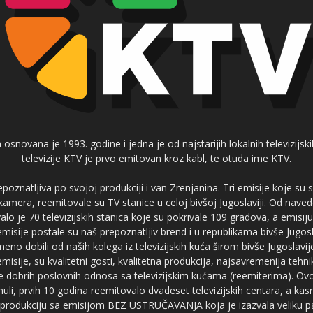
 osnovana je 1993. godine i jedna je od najstarijih lokalnih televizijs
televizije KTV je prvo emitovan kroz kabl, te otuda ime KTV.
poznatljiva po svojoj produkciji i van Zrenjanina. Tri emisije koje su
 kamera, reemitovale su TV stanice u celoj bivšoj Jugoslaviji. Od nave
je 70 televizijskih stanica koje su pokrivale 109 gradova, a emis
 emisije postale su naš prepoznatljiv brend i u republikama bivše Jugos
no dobili od naših kolega iz televizijskih kuća širom bivše Jugoslavij
misije, su kvalitetni gosti, kvalitetna produkcija, najsavremenija tehn
e dobrih poslovnih odnosa sa televizijskim kućama (reemiterima). Ovo
li, prvih 10 godina reemitovalo dvadeset televizijskih centara, a ka
produkciju sa emisijom BEZ USTRUČAVANJA koja je izazvala veliku pa