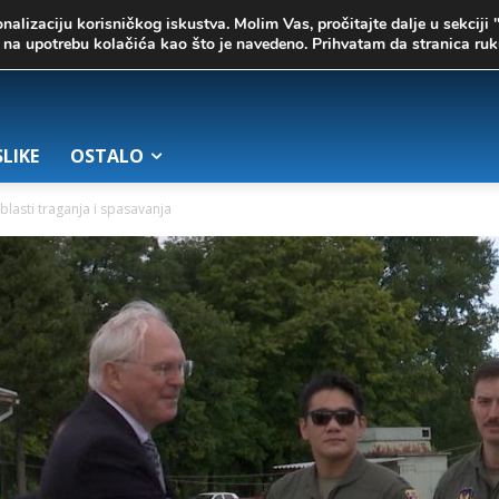
onalizaciju korisničkog iskustva. Molim Vas, pročitajte dalje u sekciji 
te na upotrebu kolačića kao što je navedeno. Prihvatam da stranica r
SLIKE
OSTALO
lasti traganja i spasavanja