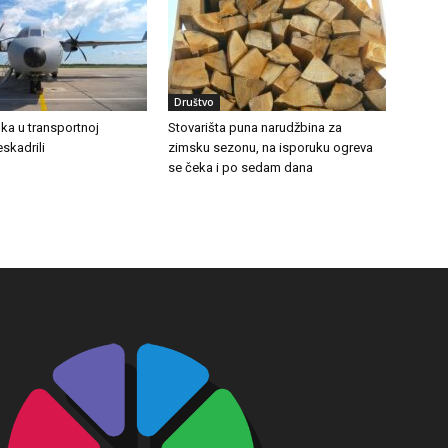
Društvo
ka u transportnoj
Stovarišta puna narudžbina za
eskadrili
zimsku sezonu, na isporuku ogreva
se čeka i po sedam dana