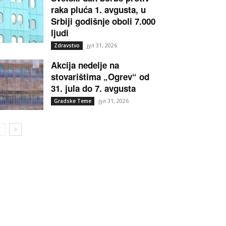
raka pluća 1. avgusta, u
Srbiji godišnje oboli 7.000
ljudi
јул 31, 2026
Zdravstvo
Akcija nedelje na
stovarištima „Ogrev“ od
31. jula do 7. avgusta
јул 31, 2026
Gradske Teme