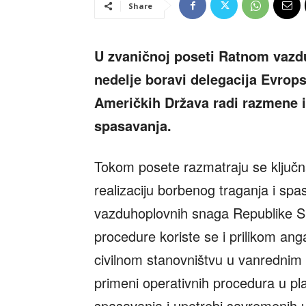
Share
U zvaničnoj poseti Ratnom vazd
nedelje boravi delegacija Evro
Američkih Država radi razmene is
spasavanja.
Tokom posete razmatraju se ključn
realizaciju borbenog traganja i spa
vazduhoplovnih snaga Republike Srb
procedure koriste se i prilikom an
civilnom stanovništvu u vanrednim 
primeni operativnih procedura u plan
spasavanja i upotrebi savremenih 