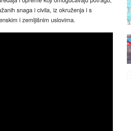
žanih snaga i civila, iz okruženja i s
enskim i zemljišnim uslovima.