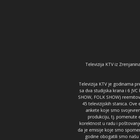
Televizija KTV iz Zrenjanina
Televizija KTV je godinama pre
sa dva studijska krana i 6 JVC
SHOW, FOLK SHOW) reemitovalo 
45 televizijskih stanica. Ove
ankete koje smo svojevreme
produkciju, tj. pomenute e
korektnost u radu i poštovanj
da je emisije koje smo spomenu
godine obogatili smo našu 