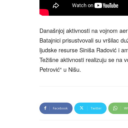
Današnjoj aktivnosti na vojnom aer
Batajnici prisustvovali su vršilac 
ljudske resurse Siniša Radović i a
Težišne aktivnosti realizuju se na
Petrović“ u Nišu.
Facebook
Twitter
Wh