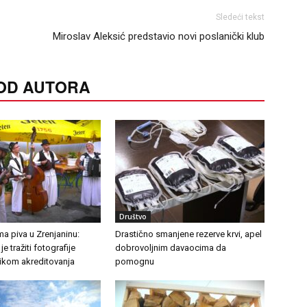
Sledeći tekst
Miroslav Aleksić predstavio novi poslanički klub
 OD AUTORA
Društvo
a piva u Zrenjaninu:
Drastično smanjene rezerve krvi, apel
e tražiti fotografije
dobrovoljnim davaocima da
likom akreditovanja
pomognu