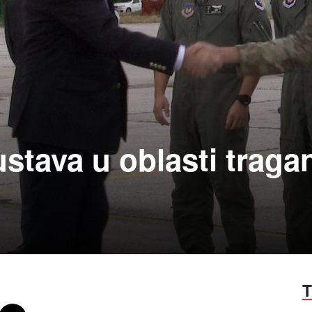
tava u oblasti traga
T