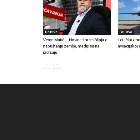
Društvo
Društvo
Veran Matić – Novinari razmišljaju o
Letačka obu
napuštanju zemlje, mediji su na
avijacijskoj 
izdisaju