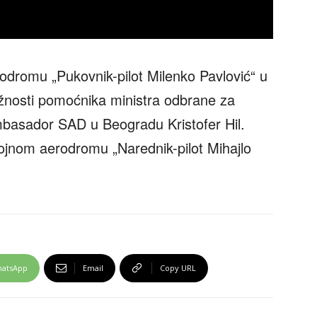
odromu „Pukovnik-pilot Milenko Pavlović“ u
dužnosti pomoćnika ministra odbrane za
mbasador SAD u Beogradu Kristofer Hil.
 vojnom aerodromu „Narednik-pilot Mihajlo
atsApp
Email
Copy URL