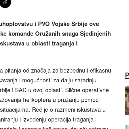
uhoplovstvu i PVO Vojske Srbije ove
pske komande Oružanih snaga Sjedinjenih
kustava u oblasti traganja i
a pitanja od značaja za bezbednu i efikasnu
savanja i mogućnosti za dalju saradnju
ije i SAD u ovoj oblasti. Slične operativne
gažovanja helikoptera u pružanju pomoći
situacijama. Reč je o razmeni iskustava u
iranju i izvođenju operacija traganja i
uređaja i opreme koji omogućavaju potragu,