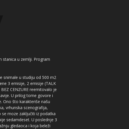
kih stanica u zemlji. Program
 se snimale u studiju od 500 m2
dene 3 emisije, 2 emisije (TALK
iju BEZ CENZURE reemitovalo je
lavije. U prilog tome govore i
e. Ono što karakteriše našu
ika, vrhunska scenografija,
 se moze zaključiti iz podatka
snije sedamdeset. U poslednje 3
žnju gledaoca i koja beleži