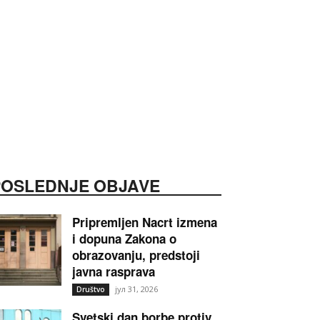
POSLEDNJE OBJAVE
Pripremljen Nacrt izmena
i dopuna Zakona o
obrazovanju, predstoji
javna rasprava
јул 31, 2026
Društvo
Svetski dan borbe protiv