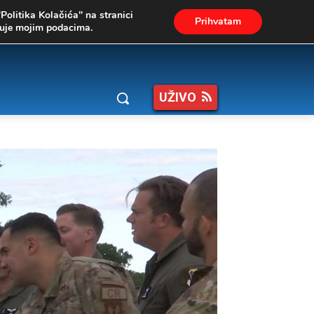
"Politika Kolačića" na stranici
Prihvatam
ukuje mojim podacima.
UŽIVO