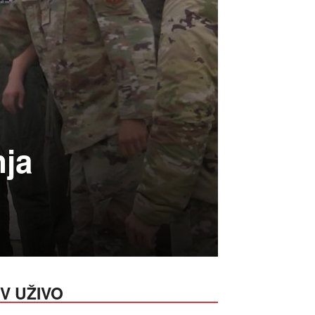
nja
V UŽIVO