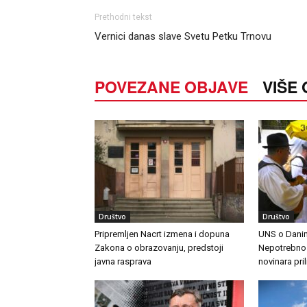
Prethodni tekst
Vernici danas slave Svetu Petku Trnovu
POVEZANE OBJAVE
VIŠE
Društvo
Društvo
Pripremljen Nacrt izmena i dopuna
UNS o Danim
Zakona o obrazovanju, predstoji
Nepotrebno j
javna rasprava
novinara pri