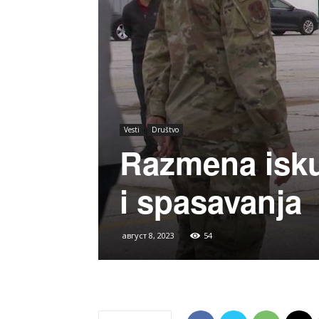
Vesti
Društvo
Razmena iskus
i spasavanja
август 8, 2023
54