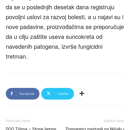
da se u poslednjih desetak dana registruju
povoljni uslovi za razvoj bolesti, a u najavi su i
nove padavine, proizvođačima se preporučuje
da u cilju zaštite useva suncokreta od
navedenih patogena, izvrše fungicidni
tretman.
Facebook
Twitter
Prethodni tekst
Sledeći tekst
DOO Tišma – Stone lampe
Zrenjaninci nastupili na Nišvilu i