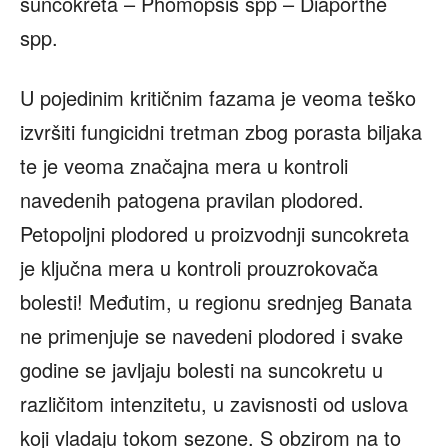
suncokreta – Phomopsis spp – Diaporthe
spp.
U pojedinim kritičnim fazama je veoma teško
izvršiti fungicidni tretman zbog porasta biljaka
te je veoma značajna mera u kontroli
navedenih patogena pravilan plodored.
Petopoljni plodored u proizvodnji suncokreta
je ključna mera u kontroli prouzrokovača
bolesti! Međutim, u regionu srednjeg Banata
ne primenjuje se navedeni plodored i svake
godine se javljaju bolesti na suncokretu u
različitom intenzitetu, u zavisnosti od uslova
koji vladaju tokom sezone. S obzirom na to