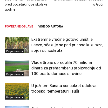
pred početak nove školske
u Guči
godine
POVEZANE OBJAVE
VIŠE OD AUTORA
Ekstremne vrućine gotovo uništile
useve, očekuje se pad prinosa kukuruza,
soje i suncokreta
Poljoprivreda
Vlada Srbije opredelila 70 miliona
dinara za prehrambenu proizvodnju od
100 odsto domaće sirovine
Poljoprivreda
U južnom Banatu suncokret odoleva
tropskoj temperaturi i suši
Poljoprivreda