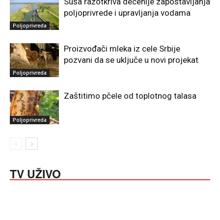
Suša razotkriva decenije zapostavljanja
poljoprivrede i upravljanja vodama
Poljoprivreda
Proizvođači mleka iz cele Srbije
pozvani da se uključe u novi projekat
Poljoprivreda
Zaštitimo pčele od toplotnog talasa
Poljoprivreda
TV UŽIVO