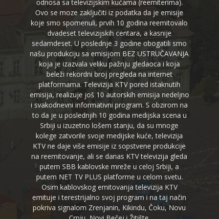
odnosa sa televizijskim kućama (reemiterima).
Ovo se moze zaključiti iz podatka da je emisije
koje smo spomenuli, prvih 10 godina reemitovalo
dvadeset televizijskih centara, a kasnije
sedamdeset. U poslednje 3 godine obogatili smo
našu produkciju sa emisijom BEZ USTRUČAVANJA
koja je izazvala veliku pažnju gledaoca i koja
beleži rekordni broj pregleda na internet
platformama. Televizija KTV pored istaknutih
emisija, realizuje još 10 autorskih emisija nedeljno
i svakodnevni informativni program. S obzirom na
to da je u poslednjih 10 godina medijska scena u
Srbiji u izuzetno lošem stanju, da su mnoge
kolege zatvorile svoje medijske kuće, televizija
KTV ne daje više emisije iz sopstvene produkcije
na reemitovanje, ali se danas KTV televizija gleda
putem SBB kablovske mreže u celoj Srbiji, a
putem NET TV PLUS platforme u celom svetu.
Osim kablovskog emitovanja televizija KTV
emituje i terestrijalno svoj program i na taj način
pokriva signalom Zrenjanin, Kikindu, Čoku, Novu
Crnju, Novi Bečej i Žitište.