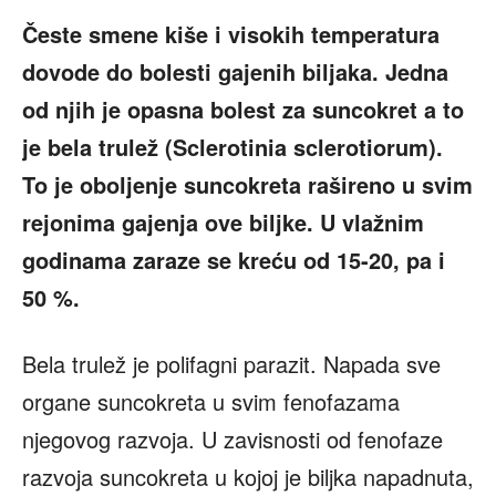
Česte smene kiše i visokih temperatura
dovode do bolesti gajenih biljaka. Jedna
od njih je opasna bolest za suncokret a to
je bela trulež (Sclerotinia sclerotiorum).
To je oboljenje suncokreta rašireno u svim
rejonima gajenja ove biljke. U vlažnim
godinama zaraze se kreću od 15-20, pa i
50 %.
Bela trulež je polifagni parazit. Napada sve
organe suncokreta u svim fenofazama
njegovog razvoja. U zavisnosti od fenofaze
razvoja suncokreta u kojoj je biljka napadnuta,