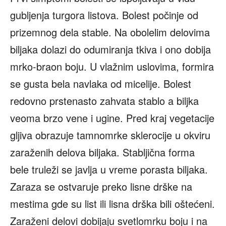
gubljenja turgora listova. Bolest počinje od
prizemnog dela stable. Na obolelim delovima
biljaka dolazi do odumiranja tkiva i ono dobija
mrko-braon boju. U vlažnim uslovima, formira
se gusta bela navlaka od micelije. Bolest
redovno prstenasto zahvata stablo a biljka
veoma brzo vene i ugine. Pred kraj vegetacije
gljiva obrazuje tamnomrke sklerocije u okviru
zaraženih delova biljaka. Stabljična forma
bele truleži se javlja u vreme porasta biljaka.
Zaraza se ostvaruje preko lisne drške na
mestima gde su list ili lisna drška bili oštećeni.
Zaraženi delovi dobijaju svetlomrku boju i na