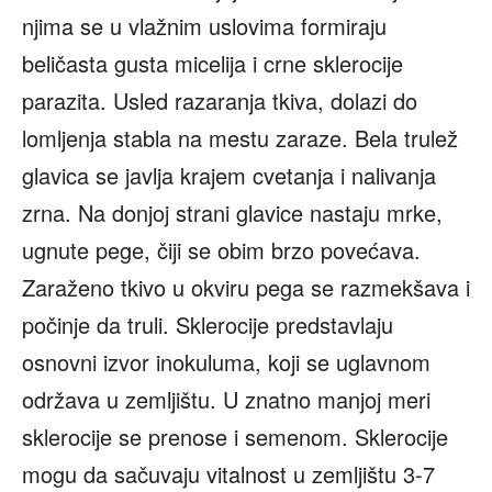
njima se u vlažnim uslovima formiraju
beličasta gusta micelija i crne sklerocije
parazita. Usled razaranja tkiva, dolazi do
lomljenja stabla na mestu zaraze. Bela trulež
glavica se javlja krajem cvetanja i nalivanja
zrna. Na donjoj strani glavice nastaju mrke,
ugnute pege, čiji se obim brzo povećava.
Zaraženo tkivo u okviru pega se razmekšava i
počinje da truli. Sklerocije predstavlaju
osnovni izvor inokuluma, koji se uglavnom
održava u zemljištu. U znatno manjoj meri
sklerocije se prenose i semenom. Sklerocije
mogu da sačuvaju vitalnost u zemljištu 3-7