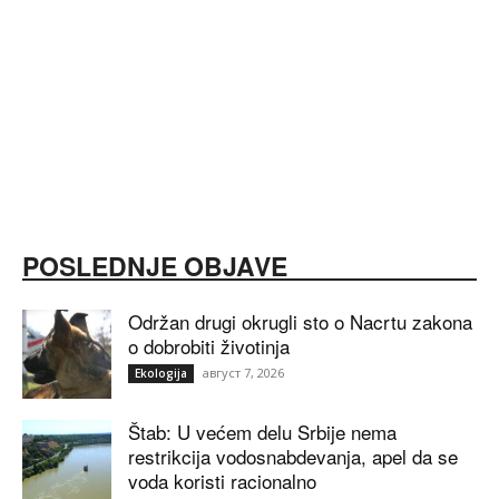
POSLEDNJE OBJAVE
Održan drugi okrugli sto o Nacrtu zakona
o dobrobiti životinja
август 7, 2026
Ekologija
Štab: U većem delu Srbije nema
restrikcija vodosnabdevanja, apel da se
voda koristi racionalno