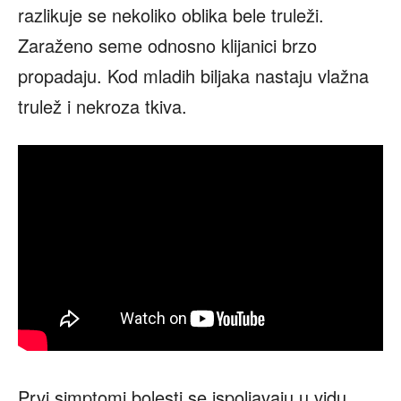
razlikuje se nekoliko oblika bele truleži.
Zaraženo seme odnosno klijanici brzo
propadaju. Kod mladih biljaka nastaju vlažna
trulež i nekroza tkiva.
Prvi simptomi bolesti se ispoljavaju u vidu