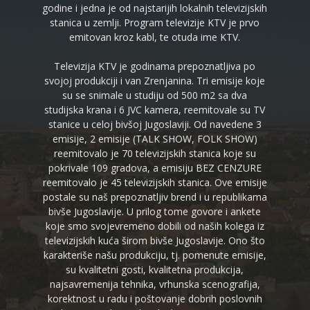
godine i jedna je od najstarijih lokalnih televizijskih
stanica u zemlji. Program televizije KTV je prvo
emitovan kroz kabl, te otuda ime KTV.
Televizija KTV je godinama prepoznatljiva po
svojoj produkciji i van Zrenjanina. Tri emisije koje
su se snimale u studiju od 500 m2 sa dva
studijska krana i 6 JVC kamera, reemitovale su TV
stanice u celoj bivšoj Jugoslaviji. Od navedene 3
emisije, 2 emisije (TALK SHOW, FOLK SHOW)
reemitovalo je 70 televizijskih stanica koje su
pokrivale 109 gradova, a emisiju BEZ CENZURE
reemitovalo je 45 televizijskih stanica. Ove emisije
postale su naš prepoznatljiv brend i u republikama
bivše Jugoslavije. U prilog tome govore i ankete
koje smo svojevremeno dobili od naših kolega iz
televizijskih kuća širom bivše Jugoslavije. Ono što
karakteriše našu produkciju, tj. pomenute emisije,
su kvalitetni gosti, kvalitetna produkcija,
najsavremenija tehnika, vrhunska scenografija,
korektnost u radu i poštovanje dobrih poslovnih