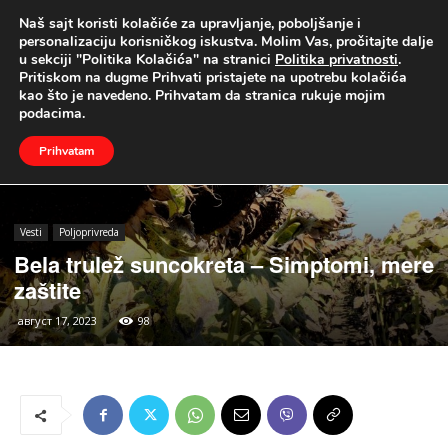
Naš sajt koristi kolačiće za upravljanje, poboljšanje i
UŽIVO
personalizaciju korisničkog iskustva. Molim Vas, pročitajte dalje
u sekciji "Politika Kolačića" na stranici
Politika privatnosti
.
Naslovna
Vesti
Poljoprivreda
Pritiskom na dugme Prihvati pristajete na upotrebu kolačića
kao što je navedeno. Prihvatam da stranica rukuje mojim
podacima.
Prihvatam
Vesti
Poljoprivreda
Bela trulež suncokreta – Simptomi, mere
zaštite
август 17, 2023
98