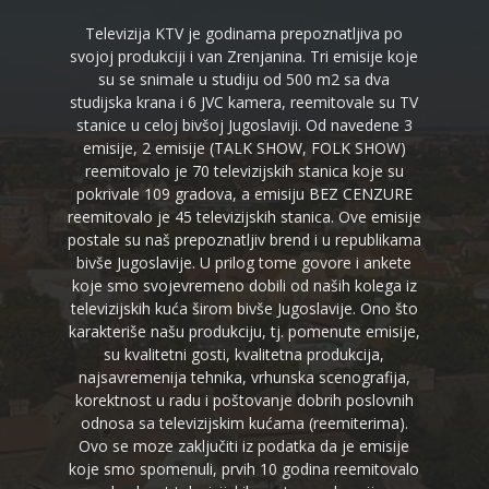
Televizija KTV je godinama prepoznatljiva po
svojoj produkciji i van Zrenjanina. Tri emisije koje
su se snimale u studiju od 500 m2 sa dva
studijska krana i 6 JVC kamera, reemitovale su TV
stanice u celoj bivšoj Jugoslaviji. Od navedene 3
emisije, 2 emisije (TALK SHOW, FOLK SHOW)
reemitovalo je 70 televizijskih stanica koje su
pokrivale 109 gradova, a emisiju BEZ CENZURE
reemitovalo je 45 televizijskih stanica. Ove emisije
postale su naš prepoznatljiv brend i u republikama
bivše Jugoslavije. U prilog tome govore i ankete
koje smo svojevremeno dobili od naših kolega iz
televizijskih kuća širom bivše Jugoslavije. Ono što
karakteriše našu produkciju, tj. pomenute emisije,
su kvalitetni gosti, kvalitetna produkcija,
najsavremenija tehnika, vrhunska scenografija,
korektnost u radu i poštovanje dobrih poslovnih
odnosa sa televizijskim kućama (reemiterima).
Ovo se moze zaključiti iz podatka da je emisije
koje smo spomenuli, prvih 10 godina reemitovalo