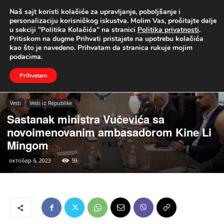
Naš sajt koristi kolačiće za upravljanje, poboljšanje i
UŽIVO
personalizaciju korisničkog iskustva. Molim Vas, pročitajte dalje
u sekciji "Politika Kolačića" na stranici
Politika privatnosti
.
Naslovna
Vesti
Vesti iz Republike
Pritiskom na dugme Prihvati pristajete na upotrebu kolačića
kao što je navedeno. Prihvatam da stranica rukuje mojim
podacima.
Prihvatam
Vesti
Vesti iz Republike
Sastanak ministra Vučevića sa
novoimenovanim ambasadorom Kine Li
Mingom
октобар 6, 2023
59