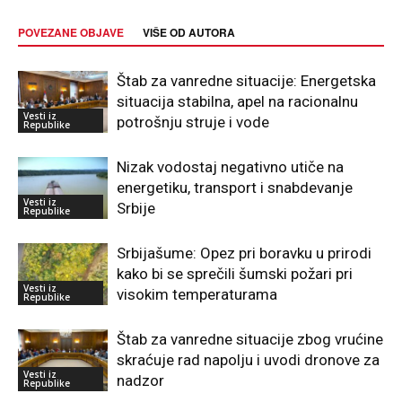
POVEZANE OBJAVE
VIŠE OD AUTORA
Štab za vanredne situacije: Energetska
situacija stabilna, apel na racionalnu
Vesti iz
potrošnju struje i vode
Republike
Nizak vodostaj negativno utiče na
energetiku, transport i snabdevanje
Vesti iz
Srbije
Republike
Srbijašume: Opez pri boravku u prirodi
kako bi se sprečili šumski požari pri
Vesti iz
visokim temperaturama
Republike
Štab za vanredne situacije zbog vrućine
skraćuje rad napolju i uvodi dronove za
Vesti iz
nadzor
Republike