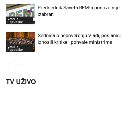
Predsednik Saveta REM-a ponovo nije
izabran
Vesti iz
Republike
Sednica o nepoverenju Vladi, poslanici
iznosili kritike i pohvale ministrima
Vesti iz
Republike
TV UŽIVO