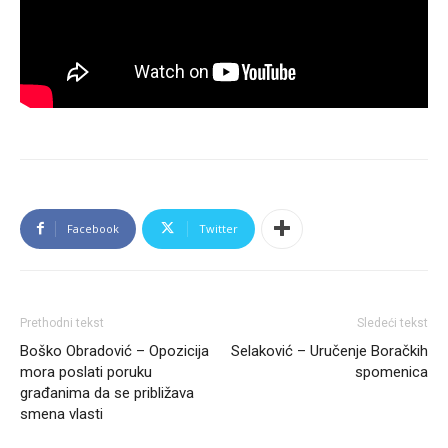
Facebook
Twitter
Prethodni tekst
Sledeći tekst
Boško Obradović – Opozicija
Selaković – Uručenje Boračkih
mora poslati poruku
spomenica
građanima da se približava
smena vlasti