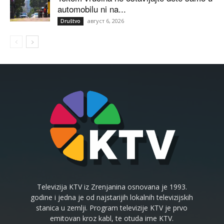
automobilu ni na...
август 6, 2026
Društvo
Televizija KTV iz Zrenjanina osnovana je 1993.
godine i jedna je od najstarijih lokalnih televizijskih
stanica u zemlji. Program televizije KTV je prvo
emitovan kroz kabl, te otuda ime KTV.