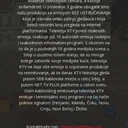
dvadeset televizijskih centara, a kasnije
sedamdeset. U poslednje 3 godine obogatili smo
našu produkciju sa emisijom BEZ USTRUČAVANJA
koja je izazvala veliku pažnju gledaoca i koja
beleži rekordni broj pregleda na internet
platformama. Televizija KTV pored istaknutih
emisija, realizuje još 10 autorskih emisija nedeljno
i svakodnevni informativni program. S obzirom na
to da je u poslednjih 10 godina medijska scena u
Srbiji u izuzetno lošem stanju, da su mnoge
kolege zatvorile svoje medijske kuće, televizija
KTV ne daje više emisije iz sopstvene produkcije
na reemitovanje, ali se danas KTV televizija gleda
putem SBB kablovske mreže u celoj Srbiji, a
putem NET TV PLUS platforme u celom svetu.
Osim kablovskog emitovanja televizija KTV
emituje i terestrijalno svoj program i na taj način
pokriva signalom Zrenjanin, Kikindu, Čoku, Novu
Crnju, Novi Bečej i Žitište.
Kontaktirajte nas:
zrktvrezija@gmail.com