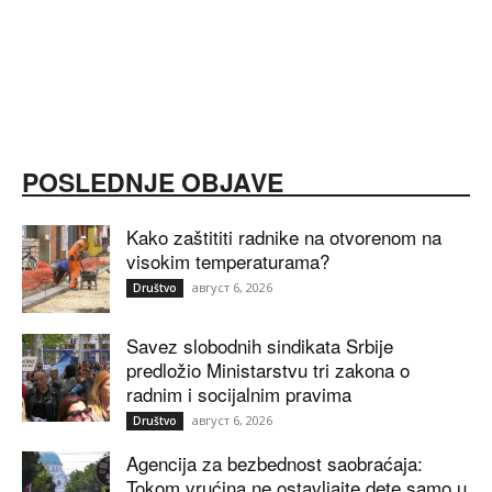
POSLEDNJE OBJAVE
Kako zaštititi radnike na otvorenom na
visokim temperaturama?
август 6, 2026
Društvo
Savez slobodnih sindikata Srbije
predložio Ministarstvu tri zakona o
radnim i socijalnim pravima
август 6, 2026
Društvo
Agencija za bezbednost saobraćaja:
Tokom vrućina ne ostavljajte dete samo u