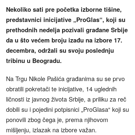
Nekoliko sati pre početka izborne tišine,
predstavnici inicijative „ProGlas“, koji su
prethodnih nedelja pozivali građane Srbije
da u što većem broju izađu na izbore 17.
decembra, održali su svoju poslednju
tribinu u Beogradu.
Na Trgu Nikole Pašića građanima su se prvo
obratili pokretači te inicijative, 14 uglednih
ličnosti iz javnog života Srbije, a priliku za reč
dobili su i pojedini potpisnici „ProGlasa“ koji su
ponovili zbog čega je, prema njihovom
mišljenju, izlazak na izbore važan.