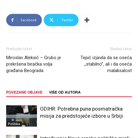
Facebook
Twitter
Prethodni tekst
Sledeći tekst
Miroslav Aleksić – Grubo je
Tepić izjavila da se oseća
prekršena biračka volja
,,stabilno’’, ali i da oseća
građana Beograda
malaksalost
POVEZANE OBJAVE
VIŠE OD AUTORA
ODIHR: Potrebna puna posmatračka
misija za predstojeće izbore u Srbiji
Politika