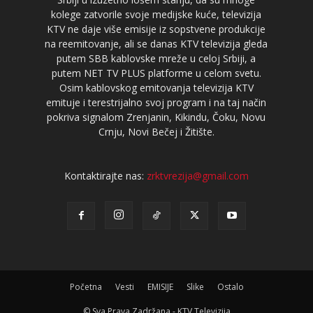
kolege zatvorile svoje medijske kuće, televizija
KTV ne daje više emisije iz sopstvene produkcije
na reemitovanje, ali se danas KTV televizija gleda
putem SBB kablovske mreže u celoj Srbiji, a
putem NET TV PLUS platforme u celom svetu.
Osim kablovskog emitovanja televizija KTV
emituje i terestrijalno svoj program i na taj način
pokriva signalom Zrenjanin, Kikindu, Čoku, Novu
Crnju, Novi Bečej i Žitište.
Kontaktirajte nas:
zrktvrezija@gmail.com
Početna
Vesti
EMISIJE
Slike
Ostalo
© Sva Prava Zadržana - KTV Televizija