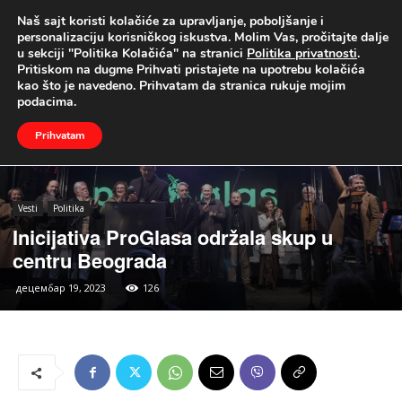
Naš sajt koristi kolačiće za upravljanje, poboljšanje i
UŽIVO
personalizaciju korisničkog iskustva. Molim Vas, pročitajte dalje
u sekciji "Politika Kolačića" na stranici
Politika privatnosti
.
Naslovna
Vesti
Politika
Pritiskom na dugme Prihvati pristajete na upotrebu kolačića
kao što je navedeno. Prihvatam da stranica rukuje mojim
podacima.
Prihvatam
Vesti
Politika
Inicijativa ProGlasa održala skup u
centru Beograda
децембар 19, 2023
126