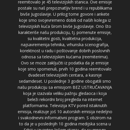
reemitovalo je 45 televizijskih stanica. Ove emisije
postale su naš prepoznatljiv brend i u republikama
bivše Jugoslavije. U prilog tome govore i ankete
koje smo svojevremeno dobili od naših kolega iz
televizijskih kuća širom bivše Jugoslavije. Ono što
karakteriše našu produkciju, tj. pomenute emisije,
su kvalitetni gosti, kvalitetna produkcija,
najsavremenija tehnika, vrhunska scenografija,
korektnost u radu i poštovanje dobrih poslovnih
odnosa sa televizijskim kućama (reemiterima).
Ovo se moze zaključiti iz podatka da je emisije
koje smo spomenuli, prvih 10 godina reemitovalo
dvadeset televizijskih centara, a kasnije
sedamdeset. U poslednje 3 godine obogatili smo
našu produkciju sa emisijom BEZ USTRUČAVANJA
koja je izazvala veliku pažnju gledaoca i koja
beleži rekordni broj pregleda na internet
platformama. Televizija KTV pored istaknutih
emisija, realizuje još 10 autorskih emisija nedeljno
i svakodnevni informativni program. S obzirom na
to da je u poslednjih 10 godina medijska scena u
Srbiji u izuzetno lošem stanju, da su mnoge