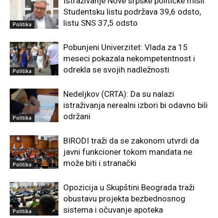
Istraživanje Nove srpske političke misli:
Studentsku listu podržava 39,6 odsto,
listu SNS 37,5 odsto
Politika
Pobunjeni Univerzitet: Vlada za 15
meseci pokazala nekompetentnost i
odrekla se svojih nadležnosti
Politika
Nedeljkov (CRTA): Da su nalazi
istraživanja nerealni izbori bi odavno bili
održani
Politika
BIRODI traži da se zakonom utvrdi da
javni funkcioner tokom mandata ne
može biti i stranački
Politika
Opozicija u Skupštini Beograda traži
obustavu projekta bezbednosnog
sistema i očuvanje apoteka
Politika