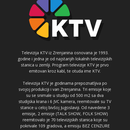
Televizija KTV iz Zrenjanina osnovana je 1993.
godine i jedna je od najstarijih lokalnih televizijskih
stanica u zemlji. Program televizije KTV je prvo
emitovan kroz kabl, te otuda ime KTV.
Televizija KTV je godinama prepoznatljiva po
svojoj produkciji i van Zrenjanina. Tri emisije koje
su se snimale u studiju od 500 m2 sa dva
studijska krana i 6 JVC kamera, reemitovale su TV
stanice u celoj bivšoj Jugoslaviji. Od navedene 3
emisije, 2 emisije (TALK SHOW, FOLK SHOW)
reemitovalo je 70 televizijskih stanica koje su
pokrivale 109 gradova, a emisiju BEZ CENZURE