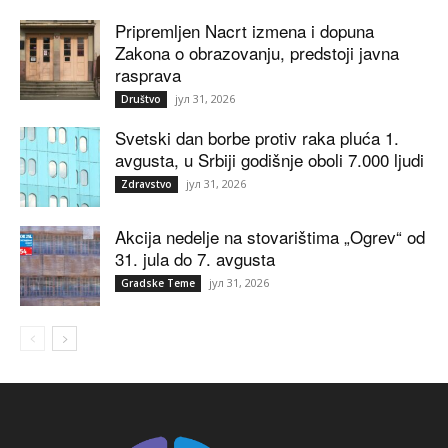
Pripremljen Nacrt izmena i dopuna
Zakona o obrazovanju, predstoji javna
rasprava
јул 31, 2026
Društvo
Svetski dan borbe protiv raka pluća 1.
avgusta, u Srbiji godišnje oboli 7.000 ljudi
јул 31, 2026
Zdravstvo
Akcija nedelje na stovarištima „Ogrev“ od
31. jula do 7. avgusta
јул 31, 2026
Gradske Teme