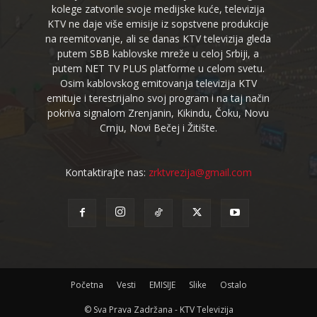
kolege zatvorile svoje medijske kuće, televizija
KTV ne daje više emisije iz sopstvene produkcije
na reemitovanje, ali se danas KTV televizija gleda
putem SBB kablovske mreže u celoj Srbiji, a
putem NET TV PLUS platforme u celom svetu.
Osim kablovskog emitovanja televizija KTV
emituje i terestrijalno svoj program i na taj način
pokriva signalom Zrenjanin, Kikindu, Čoku, Novu
Crnju, Novi Bečej i Žitište.
Kontaktirajte nas:
zrktvrezija@gmail.com
Početna
Vesti
EMISIJE
Slike
Ostalo
© Sva Prava Zadržana - KTV Televizija