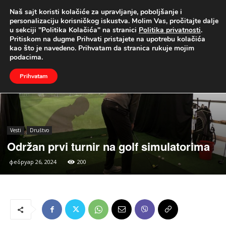
Naš sajt koristi kolačiće za upravljanje, poboljšanje i
UŽIVO
personalizaciju korisničkog iskustva. Molim Vas, pročitajte dalje
u sekciji "Politika Kolačića" na stranici
Politika privatnosti
.
Naslovna
Vesti
Društvo
Pritiskom na dugme Prihvati pristajete na upotrebu kolačića
kao što je navedeno. Prihvatam da stranica rukuje mojim
podacima.
Prihvatam
Vesti
Društvo
Održan prvi turnir na golf simulatorima
фебруар 26, 2024
200