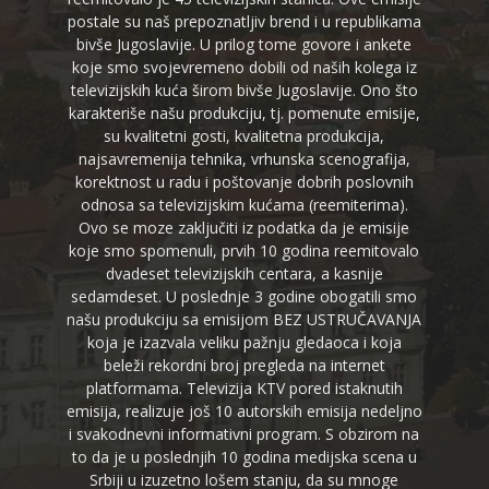
postale su naš prepoznatljiv brend i u republikama
bivše Jugoslavije. U prilog tome govore i ankete
koje smo svojevremeno dobili od naših kolega iz
televizijskih kuća širom bivše Jugoslavije. Ono što
karakteriše našu produkciju, tj. pomenute emisije,
su kvalitetni gosti, kvalitetna produkcija,
najsavremenija tehnika, vrhunska scenografija,
korektnost u radu i poštovanje dobrih poslovnih
odnosa sa televizijskim kućama (reemiterima).
Ovo se moze zaključiti iz podatka da je emisije
koje smo spomenuli, prvih 10 godina reemitovalo
dvadeset televizijskih centara, a kasnije
sedamdeset. U poslednje 3 godine obogatili smo
našu produkciju sa emisijom BEZ USTRUČAVANJA
koja je izazvala veliku pažnju gledaoca i koja
beleži rekordni broj pregleda na internet
platformama. Televizija KTV pored istaknutih
emisija, realizuje još 10 autorskih emisija nedeljno
i svakodnevni informativni program. S obzirom na
to da je u poslednjih 10 godina medijska scena u
Srbiji u izuzetno lošem stanju, da su mnoge