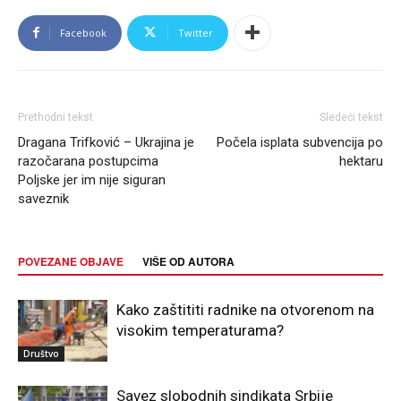
Facebook
Twitter
Prethodni tekst
Sledeći tekst
Dragana Trifković – Ukrajina je
Počela isplata subvencija po
razočarana postupcima
hektaru
Poljske jer im nije siguran
saveznik
POVEZANE OBJAVE
VIŠE OD AUTORA
Kako zaštititi radnike na otvorenom na
visokim temperaturama?
Društvo
Savez slobodnih sindikata Srbije