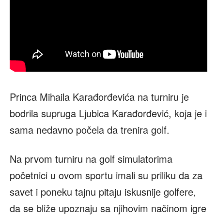
Princa Mihaila Karađorđevića na turniru je
bodrila supruga Ljubica Karađorđević, koja je i
sama nedavno počela da trenira golf.
Na prvom turniru na golf simulatorima
početnici u ovom sportu imali su priliku da za
savet i poneku tajnu pitaju iskusnije golfere,
da se bliže upoznaju sa njihovim načinom igre