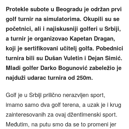
Protekle subote u Beogradu je održan prvi
golf turnir na simulatorima. Okupili su se
početnici, ali i najiskusniji golferi u Srbiji,
a turnir je organizovao Kapetan Dragan,
koji je sertifikovani učitelj golfa.
Pobednici
turnira bili su Dušan Vuletin i Dejan Simić.
Mladi golfer Darko Bogunović zabeležio je
najduži udarac turnira od 250m.
Golf je u Srbiji prilično nerazvijen sport,
imamo samo dva golf terena, a uzak je i krug
zainteresovanih za ovaj džentlmenski sport.
Međutim, na putu smo da se to promeni jer