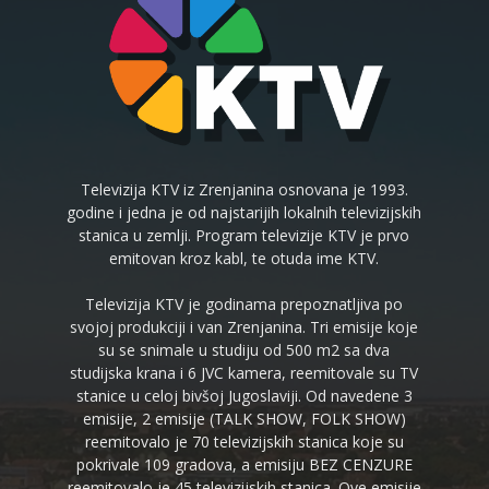
Televizija KTV iz Zrenjanina osnovana je 1993.
godine i jedna je od najstarijih lokalnih televizijskih
stanica u zemlji. Program televizije KTV je prvo
emitovan kroz kabl, te otuda ime KTV.
Televizija KTV je godinama prepoznatljiva po
svojoj produkciji i van Zrenjanina. Tri emisije koje
su se snimale u studiju od 500 m2 sa dva
studijska krana i 6 JVC kamera, reemitovale su TV
stanice u celoj bivšoj Jugoslaviji. Od navedene 3
emisije, 2 emisije (TALK SHOW, FOLK SHOW)
reemitovalo je 70 televizijskih stanica koje su
pokrivale 109 gradova, a emisiju BEZ CENZURE
reemitovalo je 45 televizijskih stanica. Ove emisije