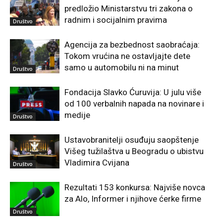
predložio Ministarstvu tri zakona o
radnim i socijalnim pravima
Društvo
Agencija za bezbednost saobraćaja:
Tokom vrućina ne ostavljajte dete
samo u automobilu ni na minut
Društvo
Fondacija Slavko Ćuruvija: U julu više
od 100 verbalnih napada na novinare i
medije
Društvo
Ustavobranitelji osuđuju saopštenje
Višeg tužilaštva u Beogradu o ubistvu
Vladimira Cvijana
Društvo
Rezultati 153 konkursa: Najviše novca
za Alo, Informer i njihove ćerke firme
Društvo