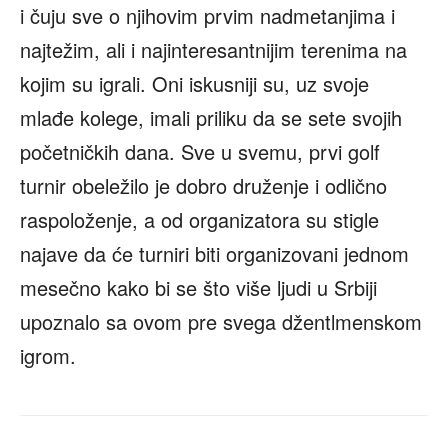
i čuju sve o njihovim prvim nadmetanjima i
najtežim, ali i najinteresantnijim terenima na
kojim su igrali. Oni iskusniji su, uz svoje
mlađe kolege, imali priliku da se sete svojih
početničkih dana. Sve u svemu, prvi golf
turnir obeležilo je dobro druženje i odlično
raspoloženje, a od organizatora su stigle
najave da će turniri biti organizovani jednom
mesečno kako bi se što više ljudi u Srbiji
upoznalo sa ovom pre svega džentlmenskom
igrom.