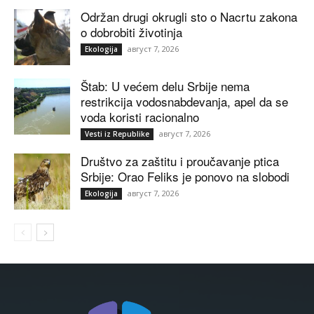
Održan drugi okrugli sto o Nacrtu zakona
o dobrobiti životinja
август 7, 2026
Ekologija
Štab: U većem delu Srbije nema
restrikcija vodosnabdevanja, apel da se
voda koristi racionalno
август 7, 2026
Vesti iz Republike
Društvo za zaštitu i proučavanje ptica
Srbije: Orao Feliks je ponovo na slobodi
август 7, 2026
Ekologija