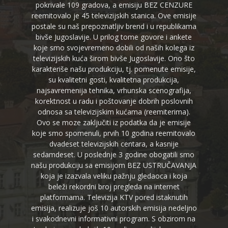
pokrivale 109 gradova, a emisiju BEZ CENZURE
reemitovalo je 45 televizijskih stanica. Ove emisije
postale su naš prepoznatljiv brend i u republikama
bivše Jugoslavije. U prilog tome govore i ankete
koje smo svojevremeno dobili od naših kolega iz
televizijskih kuća širom bivše Jugoslavije. Ono što
karakteriše našu produkciju, tj. pomenute emisije,
su kvalitetni gosti, kvalitetna produkcija,
najsavremenija tehnika, vrhunska scenografija,
korektnost u radu i poštovanje dobrih poslovnih
odnosa sa televizijskim kućama (reemiterima).
Ovo se moze zaključiti iz podatka da je emisije
koje smo spomenuli, prvih 10 godina reemitovalo
dvadeset televizijskih centara, a kasnije
sedamdeset. U poslednje 3 godine obogatili smo
našu produkciju sa emisijom BEZ USTRUČAVANJA
koja je izazvala veliku pažnju gledaoca i koja
beleži rekordni broj pregleda na internet
platformama. Televizija KTV pored istaknutih
emisija, realizuje još 10 autorskih emisija nedeljno
i svakodnevni informativni program. S obzirom na