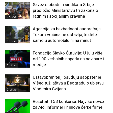
Savez slobodnih sindikata Srbije
predložio Ministarstvu tri zakona o
radnim i socijalnim pravima
Društvo
Agencija za bezbednost saobraćaja:
Tokom vrućina ne ostavljajte dete
samo u automobilu ni na minut
Društvo
Fondacija Slavko Ćuruvija: U julu više
od 100 verbalnih napada na novinare i
medije
Društvo
Ustavobranitelji osuđuju saopštenje
Višeg tužilaštva u Beogradu o ubistvu
Vladimira Cvijana
Društvo
Rezultati 153 konkursa: Najviše novca
za Alo, Informer i njihove ćerke firme