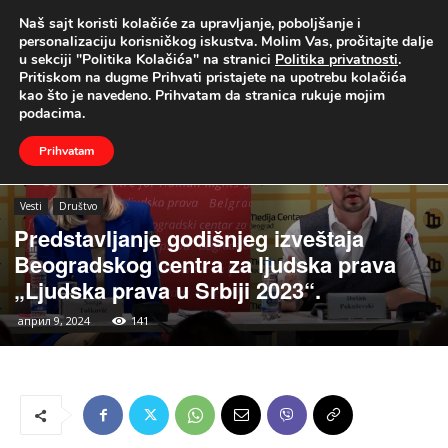
Naš sajt koristi kolačiće za upravljanje, poboljšanje i
UŽIVO
personalizaciju korisničkog iskustva. Molim Vas, pročitajte dalje
u sekciji "Politika Kolačića" na stranici
Politika privatnosti
.
Naslovna
Vesti
Društvo
Pritiskom na dugme Prihvati pristajete na upotrebu kolačića
kao što je navedeno. Prihvatam da stranica rukuje mojim
podacima.
Prihvatam
Vesti
Društvo
Predstavljanje godišnjeg izveštaja
Beogradskog centra za ljudska prava
„Ljudska prava u Srbiji 2023“.
април 9, 2024
141