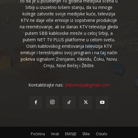
to da je u poslednjih 10 godina medijska scena u
Srbiji u izuzetno lošem stanju, da su mnoge
kolege zatvorile svoje medijske kuće, televizija
KTV ne daje više emisije iz sopstvene produkcije
na reemitovanje, ali se danas KTV televizija gleda
putem SBB kablovske mreže u celoj Srbiji, a
putem NET TV PLUS platforme u celom svetu.
Osim kablovskog emitovanja televizija KTV
emituje i terestrijalno svoj program i na taj način
pokriva signalom Zrenjanin, Kikindu, Čoku, Novu
Crnju, Novi Bečej i Žitište.
Kontaktirajte nas:
zrktvrezija@gmail.com
Početna
Vesti
EMISIJE
Slike
Ostalo