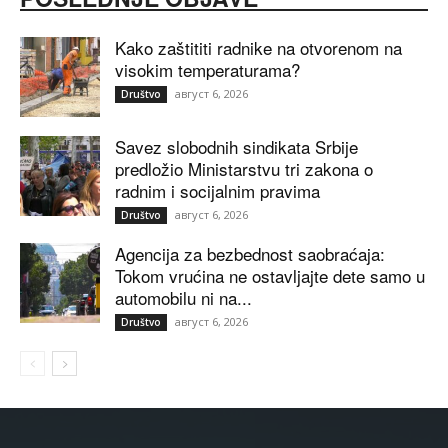
Kako zaštititi radnike na otvorenom na
visokim temperaturama?
август 6, 2026
Društvo
Savez slobodnih sindikata Srbije
predložio Ministarstvu tri zakona o
radnim i socijalnim pravima
август 6, 2026
Društvo
Agencija za bezbednost saobraćaja:
Tokom vrućina ne ostavljajte dete samo u
automobilu ni na...
август 6, 2026
Društvo