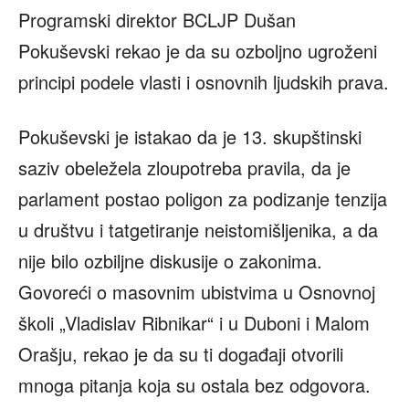
Programski direktor BCLJP Dušan
Pokuševski rekao je da su ozboljno ugroženi
principi podele vlasti i osnovnih ljudskih prava.
Pokuševski je istakao da je 13. skupštinski
saziv obeležela zloupotreba pravila, da je
parlament postao poligon za podizanje tenzija
u društvu i tatgetiranje neistomišljenika, a da
nije bilo ozbiljne diskusije o zakonima.
Govoreći o masovnim ubistvima u Osnovnoj
školi „Vladislav Ribnikar“ i u Duboni i Malom
Orašju, rekao je da su ti događaji otvorili
mnoga pitanja koja su ostala bez odgovora.