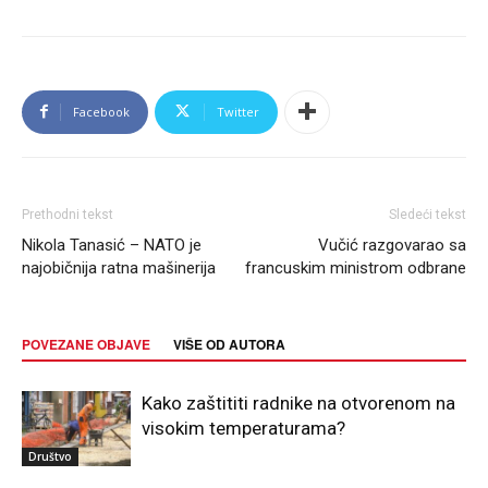
Facebook
Twitter
Prethodni tekst
Sledeći tekst
Nikola Tanasić – NATO je
Vučić razgovarao sa
najobičnija ratna mašinerija
francuskim ministrom odbrane
POVEZANE OBJAVE
VIŠE OD AUTORA
Kako zaštititi radnike na otvorenom na
visokim temperaturama?
Društvo