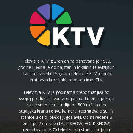
Televizija KTV iz Zrenjanina osnovana je 1993.
godine i jedna je od najstarijih lokalnih televizijskih
stanica u zemlji. Program televizije KTV je prvo
emitovan kroz kabl, te otuda ime KTV.
Televizija KTV je godinama prepoznatljiva po
svojoj produkciji i van Zrenjanina. Tri emisije koje
su se snimale u studiju od 500 m2 sa dva
studijska krana i 6 JVC kamera, reemitovale su TV
stanice u celoj bivšoj Jugoslaviji. Od navedene 3
emisije, 2 emisije (TALK SHOW, FOLK SHOW)
reemitovalo je 70 televizijskih stanica koje su