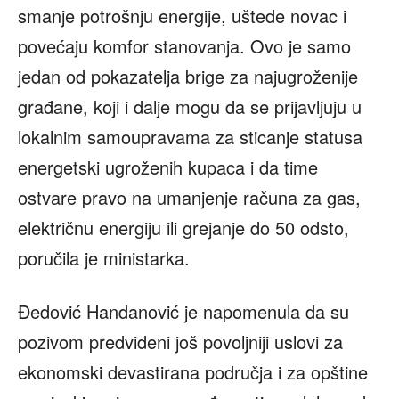
smanje potrošnju energije, uštede novac i
povećaju komfor stanovanja. Ovo je samo
jedan od pokazatelja brige za najugroženije
građane, koji i dalje mogu da se prijavljuju u
lokalnim samoupravama za sticanje statusa
energetski ugroženih kupaca i da time
ostvare pravo na umanjenje računa za gas,
električnu energiju ili grejanje do 50 odsto,
poručila je ministarka.
Đedović Handanović je napomenula da su
pozivom predviđeni još povoljniji uslovi za
ekonomski devastirana područja i za opštine