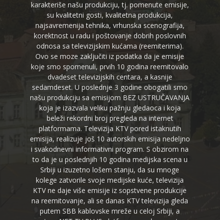
karakteriše našu produkciju, tj. pomenute emisije,
su kvalitetni gosti, kvalitetna produkcija,
najsavremenija tehnika, vrhunska scenografija,
korektnost u radu i poštovanje dobrih poslovnih
odnosa sa televizijskim kućama (reemiterima).
Ovo se moze zaključiti iz podatka da je emisije
koje smo spomenuli, prvih 10 godina reemitovalo
dvadeset televizijskih centara, a kasnije
sedamdeset. U poslednje 3 godine obogatili smo
našu produkciju sa emisijom BEZ USTRUČAVANJA
koja je izazvala veliku pažnju gledaoca i koja
beleži rekordni broj pregleda na internet
platformama. Televizija KTV pored istaknutih
emisija, realizuje još 10 autorskih emisija nedeljno
i svakodnevni informativni program. S obzirom na
to da je u poslednjih 10 godina medijska scena u
Srbiji u izuzetno lošem stanju, da su mnoge
kolege zatvorile svoje medijske kuće, televizija
KTV ne daje više emisije iz sopstvene produkcije
na reemitovanje, ali se danas KTV televizija gleda
putem SBB kablovske mreže u celoj Srbiji, a