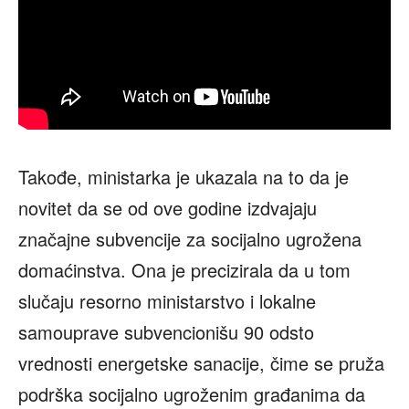
Takođe, ministarka je ukazala na to da je
novitet da se od ove godine izdvajaju
značajne subvencije za socijalno ugrožena
domaćinstva. Ona je precizirala da u tom
slučaju resorno ministarstvo i lokalne
samouprave subvencionišu 90 odsto
vrednosti energetske sanacije, čime se pruža
podrška socijalno ugroženim građanima da