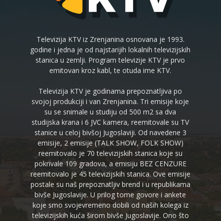
Televizija KTV iz Zrenjanina osnovana je 1993.
godine i jedna je od najstarijih lokalnih televizijskih
stanica u zemlji. Program televizije KTV je prvo
emitovan kroz kabl, te otuda ime KTV.
Televizija KTV je godinama prepoznatljiva po
svojoj produkciji i van Zrenjanina. Tri emisije koje
su se snimale u studiju od 500 m2 sa dva
studijska krana i 6 JVC kamera, reemitovale su TV
stanice u celoj bivšoj Jugoslaviji. Od navedene 3
emisije, 2 emisije (TALK SHOW, FOLK SHOW)
reemitovalo je 70 televizijskih stanica koje su
pokrivale 109 gradova, a emisiju BEZ CENZURE
reemitovalo je 45 televizijskih stanica. Ove emisije
postale su naš prepoznatljiv brend i u republikama
bivše Jugoslavije. U prilog tome govore i ankete
koje smo svojevremeno dobili od naših kolega iz
televizijskih kuća širom bivše Jugoslavije. Ono što