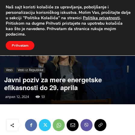
Naš sajt koristi kolačiće za upravljanje, poboljšanje i
UŽIVO
personalizaciju korisničkog iskustva. Molim Vas, pročitajte dalje
u sekciji "Politika Kolačića" na stranici
Politika privatnosti
.
Naslovna
Vesti
Vesti iz Republike
Pritiskom na dugme Prihvati pristajete na upotrebu kolačića
kao što je navedeno. Prihvatam da stranica rukuje mojim
podacima.
Prihvatam
Vesti
Vesti iz Republike
Javni poziv za mere energetske
efikasnosti do 29. aprila
април 12, 2024
53