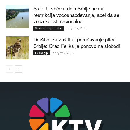
Štab: U većem delu Srbije nema
restrikcija vodosnabdevanja, apel da se
voda koristi racionalno
август 7, 2026
Vesti iz Republike
Društvo za zaštitu i proučavanje ptica
Srbije: Orao Feliks je ponovo na slobodi
август 7, 2026
Ekologija