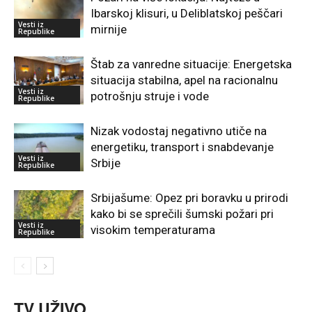
Ibarskoj klisuri, u Deliblatskoj peščari
Vesti iz
mirnije
Republike
Štab za vanredne situacije: Energetska
situacija stabilna, apel na racionalnu
Vesti iz
potrošnju struje i vode
Republike
Nizak vodostaj negativno utiče na
energetiku, transport i snabdevanje
Vesti iz
Srbije
Republike
Srbijašume: Opez pri boravku u prirodi
kako bi se sprečili šumski požari pri
Vesti iz
visokim temperaturama
Republike
TV UŽIVO