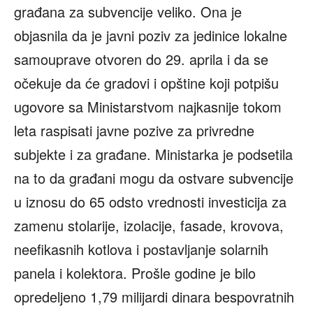
građana za subvencije veliko. Ona je
objasnila da je javni poziv za jedinice lokalne
samouprave otvoren do 29. aprila i da se
očekuje da će gradovi i opštine koji potpišu
ugovore sa Ministarstvom najkasnije tokom
leta raspisati javne pozive za privredne
subjekte i za građane. Ministarka je podsetila
na to da građani mogu da ostvare subvencije
u iznosu do 65 odsto vrednosti investicija za
zamenu stolarije, izolacije, fasade, krovova,
neefikasnih kotlova i postavljanje solarnih
panela i kolektora. Prošle godine je bilo
opredeljeno 1,79 milijardi dinara bespovratnih