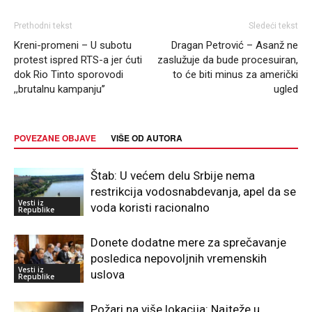
Prethodni tekst
Sledeći tekst
Kreni-promeni – U subotu
Dragan Petrović – Asanž ne
protest ispred RTS-a jer ćuti
zaslužuje da bude procesuiran,
dok Rio Tinto sporovodi
to će biti minus za američki
,,brutalnu kampanju’’
ugled
POVEZANE OBJAVE
VIŠE OD AUTORA
Štab: U većem delu Srbije nema
restrikcija vodosnabdevanja, apel da se
Vesti iz
voda koristi racionalno
Republike
Donete dodatne mere za sprečavanje
posledica nepovoljnih vremenskih
Vesti iz
uslova
Republike
Požari na više lokacija: Najteže u