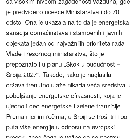
sa visokim nivoom zagađenosti vazduha, gde
je predviđeno učešće Ministarstva i do 70
odsto. Ona je ukazala na to da je energetska
sanacija domaćinstava i stambenih i javnih
objekata jedan od najvažnijih prioriteta rada
Vlade i resornog ministarstva, što je
prepoznato i u planu „Skok u budućnost –
Srbija 2027”. Takođe, kako je naglasila,
država trenutno ulaže nikada veća sredstva u
poboljšanje energetske efikasnosti, koja je
ujedno i deo energetske i zelene tranzicije.
Prema njenim rečima, u Srbiji se troši tri i po
puta više energije u odnosu na evropski
prosek, zbog čega je važno da se nastavi